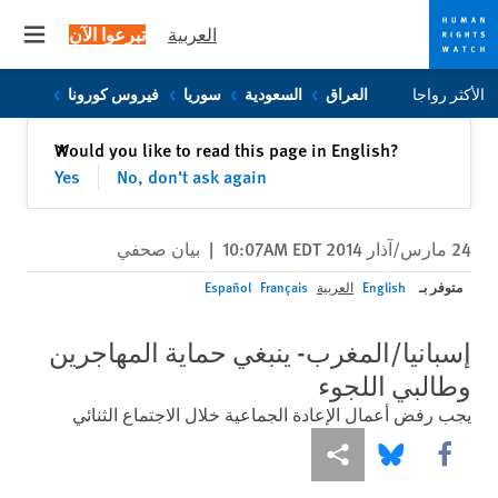
العربية
تبرعوا الآن
 menu
Skip
Skip
الأكثر رواجا
العراق
السعودية
سوريا
فيروس كورونا
to
to
cookie
main
إغلاق
Would you like to read this page in English?
✕
content
privacy
Yes
No, don't ask again
notice
24 مارس/آذار 2014 10:07AM EDT
|
بيان صحفي
متوفر بـ
English
العربية
Français
Español
إسبانيا/المغرب- ينبغي حماية المهاجرين
وطالبي اللجوء
يجب رفض أعمال الإعادة الجماعية خلال الاجتماع الثنائي
Share this via Facebook
Share this via مشاركة
Share this via Bluesky