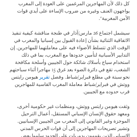
كل ذلك لأن المهاجرين المرغمين على العودة إلى المغرب
يواجهون العنف وغيره من ضروب الإساءة على أيدي قوات
الأمن المغربية".
سيشمل اجتماع 26 مارس/آذار في طنجة مناقشة كيفية تنفيذ
الاتفاقية الثنائية بشأن إعادة القبول بين إسبانيا والمغرب في
الوقت الذي تتسلط الأضواء فيه على معاملتهما للمهاجرين. إن
التدابير الأسبانية لتأمين حدودها مع المغرب، بما في ذلك
استخدام سياج بأسلاك شائكة حول الجيبين وأسلحة مكافحة
الشغب، تقع في دائرة الضوء بعد غرق 15 مهاجرا أثناء سباحتهم
نحو سبتة في مطلع فبراير/شباط. وفصل
تقرير
هيومن رايتس
ووتش في فبراير/شباط معاملة المغرب القاسية للمهاجرين
قرب حدوده مع الجيبين.
وثقت هيومن رايتس ووتش، ومنظمات غير حكومية أخرى،
ومعهد حقوق الإنسان الإسباني المستقل، أعمال الترحيل
الموجزة وغير القانوني إلى المغرب من الجيبين الإسبانيين.
وتشير تصريحات المهاجرين إلى أن قوات الحرس المدني
الإسباني الذين يقومون بدوريات على الحدود سلموا بعض