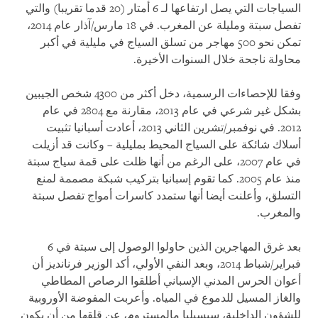
السياجات التي يصل ارتفاعها لـ 6 أمتار (20 قدما تقريبا) والتي
تفصل سبتة ومليلة عن المغرب. في 18 مارس/آذار عام 2014،
تمكن نحو 500 مهاجر من تسلق السياج في مليلية في أكبر
محاولة ناجحة خلال السنوات الأخيرة.
وفقا للإحصاءات الرسمية، دخل أكثر من 4300 شخص الجيبين
بشكل غير شرعي في عام 2013، مقارنة مع 2804 في عام
2012. في نوفمبر/تشرين الثاني 2013، أعادت أسبانيا تثبيت
أسلاك شائكة على السياج المحيط بمليلية – وكانت قد أزيلت
في عام 2007، على الرغم من أنها ظلت على قمة سياج سبتة
منذ عام 2005. كما تقوم إسبانيا بتركيب شبكة مصممة لمنع
التسلق، وأعلنت أيضا أنها ستمدد كاسرات أمواج تفصل سبتة
والمغرب.
بعد غرق المهاجرين الذين حاولوا الوصول إلى سبتة في 6
فبراير/شباط 2014، وبعد النفي الأولي، أكد الوزير فرنانديز أن
أعوان الحرس المدني الإسباني أطلقوا الرصاص المطاطي
والغاز المسيل للدموع في المياه. وأعربت المفوضة الأوروبية
للشؤون الداخلية، سيسيليا مالمستروم، عن قلقها من أن يكون