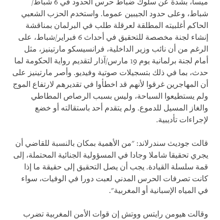
ميسا، بشدة عن سلوك ضباط حرس الحدود في 6 شباط/
شباط، وعلى حدود الجيبين عموما. واستخدم الحزب الشعبي
الحاكم أغلبيته المطلقة لعرقلة طلب في البرلمان بمناقشة
إنشاء لجنة مخصصة للتحقيق في أحداث 6 فبراير/شباط، على
الرغم من أن نائب وزير الداخلية، فرانسيسكو مارتينيز، مثل
أمام لجنة برلمانية يوم 19 مارس/آذار لتقديم رواية الحكومة لما
حدث، بما في ذلك بتسجيلات صوتية وفيديو. وأصر مارتينيز على
أن المهاجرين غرقوا لأنهم قد اخطأوا في تقديرهم لارتفاع الموج
ولم يستطيعوا السباحة، وليس بسبب الرصاص المطاطي
والغاز المسيل للدموع. ولم يتقدم أحد باستقالته أو خضع
لإجراءات تأديبية.
قالت جوديث سندرلاند: "من الأهمية بمكان بالنسبة للقاضي أن
يجري تحقيقا شاملا وجادا في المسؤولية الجنائية المحتملة، إلى
قمة سلسلة القيادة. يجب أن يصل التحقيق إلى حقيقة ما إذا
كانت تصرفات الحرس المدني لعبت دورا في الوفيات، سواء
في المياه الإسبانية أو المغربية".
وقالت هيومن رايتس ووتش إن قوات الأمن المغربية تضرب