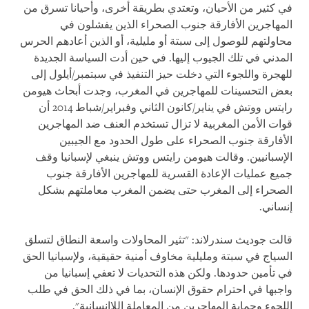
في كثير من الأحيان، وتعتدي بطريقة أخرى، وأحيانا تسرق من
المهاجرين الأفارقة جنوب الصحراء الذين يفشلون في
محاولتهم للوصول إلى سبتة أو مليلية، أو الذين أعادهم الحرس
المدني في تلك الجيوب إليها. في حين أدت السياسة الجديدة
للهجرة واللجوء التي دخلت حيز التنفيذ في سبتمبر/أيلول إلى
بعض التحسينات للمهاجرين في المغرب، وجدت أبحاث هيومن
رايتس ووتش في يناير/كانون الثاني وفبراير/شباط 2014 أن
قوات الأمن المغربية لا تزال تستخدم العنف ضد المهاجرين
الأفارقة جنوب الصحراء على طول الحدود مع الجيبين
الإسبانيين. وقالت هيومن رايتس ووتش ينبغي لإسبانيا وقف
جميع عمليات الإعادة القسرية للمهاجرين الأفارقة جنوب
الصحراء إلى المغرب حتى يضمن المغرب معاملتهم بشكل
إنساني.
قالت جوديث سندرلاند: "تثير المحاولات واسعة النطاق لتسلق
السياج في سبتة ومليلية مخاوف أمنية حقيقية، ولإسبانيا الحق
في تأمين حدودها. ولكن هذه التحديات لا تعفي إسبانيا من
واجبها في احترام حقوق الإنسان، بما في ذلك الحق في طلب
اللجوء وحماية المهاجرين من المعاملة اللاإنسانية".