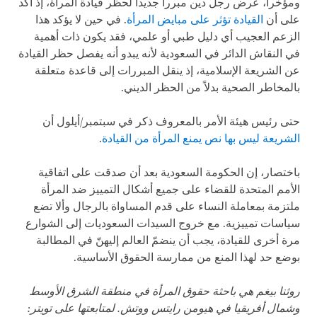
ومؤخراً، عرض رجل دين مبرراً جديداً لحظر قيادة المرأة، إذ أكد
على أن
القيادة تؤثر على مبايض المرأة
. في حين لا يؤكد هذا
الزعم العجيب أي دليل طبي أو علمي، فقد يكون ذات أهمية
في النقاش الدائر في السعودية لأنه يبدو أنه يفصل حظر القيادة
عن الشريعة الإسلامية، إذ ينقل المبررات إلى قاعدة متعلقة
بالمخاطر الصحية بدلاً من الحظر الديني.
حتى رئيس هيئة الأمر بالمعروف ذكر في سبتمبر/أيلول أن
الشريعة ليس بها نص يمنع المرأة من القيادة
.
باختصار، إن الحكومة السعودية بعد أن صدقت على اتفاقية
الأمم المتحدة للقضاء على جميع أشكال التمييز ضد المرأة
ملتزمة بمعاملة النساء على قدم المساواة بالرجال وألا تضع
سياسات تمييزية. مع خروج السيدات السعوديات إلى الشوارع
مرة أخرى للقيادة، يجب أن ينضمّ العالم إليهنّ في المطالبة
بوضع حد لهذا المنع من ممارسة الحقوق الأساسية.
روثنا بيغم هي باحثة حقوق المرأة في منطقة الشرق الأوسط
وشمال أفريقيا في هيومن رايتس ووتش. لمتابعتها على تويتر: