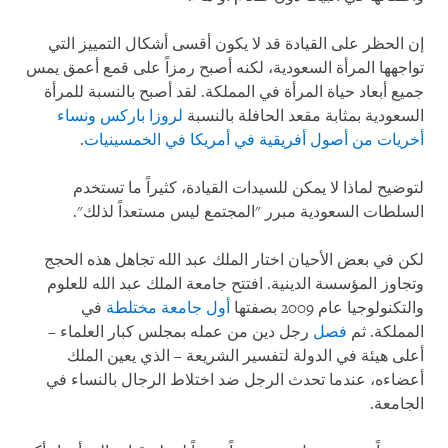
إن الحظر على القيادة قد لا يكون أقسى أشكال التمييز التي
تواجهها المرأة السعودية، لكنه أصبح رمزاً على قمع أعمق يمس
جميع أبعاد حياة المرأة في المملكة. لقد أصبح بالنسبة للمرأة
السعودية بمثابة مقعد الحافلة بالنسبة
لروزا باركس ونساء
أخريات من أصول أفريقية في أمريكا في الخمسينيات
.
لتوضيح لماذا لا يمكن للسيدات القيادة، كثيراً ما تستخدم
السلطات السعودية مبرر "المجتمع ليس مستعداً لذلك".
لكن في بعض الأحيان اختار الملك عبد الله تجاهل هذه الحجج
وتجاوز المؤسسة الدينية. افتتح جامعة الملك عبد الله للعلوم
والتكنولوجيا عام 2009 بصفتها
أول جامعة مختلطة
في
المملكة. ثم
فصل
رجل دين من عمله بمجلس كبار العلماء –
أعلى هيئة في الدولة لتفسير الشريعة – الذي يعين الملك
أعضاءه، عندما تحدث الرجل ضد اختلاط الرجال بالنساء في
الجامعة.