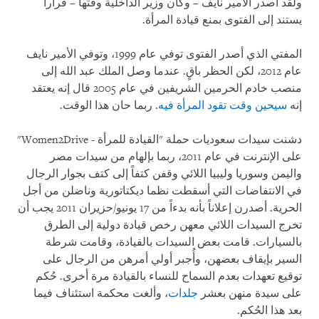
ولقد أصدر الأمير نايف – وكان وزير الداخلية وقتها – قراراً
يستند إلى الفتوى بمنع قيادة المرأة.
المفتي الذي أصدر الفتوى توفي عام 1999، وتوفي الأمير نايف
عام 2012، لكن الحظر باقٍ. عندما وصل الملك عبد الله إلى
منصب خادم الحرمين الشريفين في عام 2005 قال إنه يعتقد
إنه
سيحين وقت تقود المرأة فيه
. ربما حان هذا الوقت.
دشنت سيدات سعوديات حملة "القيادة للمرأة
Women2Drive -
"
على الإنترنت في عام 2011، ربما بإلهام من سيدات مصر
واليمن وسوريا وليبيا اللائي وقفن كتفاً إلى كتف بجوار الرجال
في الانتفاضات التي أسقطت نظما ديكتاتورية وناضلن من أجل
الحرية. أصدرن إعلاناً بأنه بدءاً من 17 يونيو/حزيران 2011 يجب أن
تخرج السيدات اللائي معهن رخص قيادة دولية إلى الطرق
بالسيارات. قامت بعض السيدات بالقيادة، وقامت شرطة
السير بإيقاف بعضهن، وأُجبر أولي أمرهن من الرجال على
توقيع تعهدات بعدم السماح للنساء بالقيادة مرة أخرى. حُكم
على سيدة منهن بعشر
جلدات
، وألغت محكمة استئناف فيما
بعد هذا الحُكم.