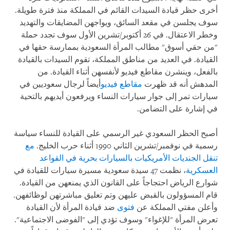
أخرى حظر قيادة السيدات القائم في المملكة منذ فترة طويلة.
سوف يجلسن في مقعد السائق، ويواجهن المضايقات والتهديد
وخطر الاعتقال. في 26 أكتوبر/تشرين الأول سوف تجدد حملة
"من حقي أسوق" مطالب المرأة السعودية بممارسة حقها في
القيادة. في العديد من مناطق المملكة، تقوم السيدات بالقيادة
بالفعل، وينشرن مقاطع فيديو لأنفسهن أثناء القيادة. من
المدهش أنه قد ظهرت
مقاطع فيديو
أيضاً لرجال سعوديين في
سيارات تمر إلى جوار سيارات النساء ويرفعون أيديهم بالتحية
في إشارة على التضامن.
أصبح الحظر السعودي غير الرسمي على القيادة للنساء سياسة
رسمية في نوفمبر/تشرين الثاني 1990 أثناء حرب الخليج.
مع
تنقل الجنديات الأمريكيات بالسيارات بحرية في القواعد
العسكرية
، نظمت 47 سيدة سعودية مسيرة سيارات للقيادة في
شوارع الرياض احتجاجاً على القانون الذي يمنعهن من القيادة.
قام المسؤولون بالقبض عليهن وتم تعليق مباشرتهن لوظائفهن.
وأعلن مفتي المملكة عن
فتوى
ضد قيادة المرأة لأن القيادة
تعرض المرأة "للإغواء" وسوف تؤدي إلى "الفوضى الاجتماعية".