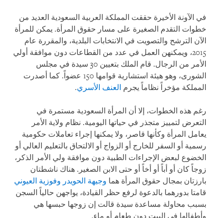
في الآونة الأخيرة حققت المملكة العربية السعودية العديد من
خطوات التقدم الصغيرة على مسار حقوق المرأة. يمكن للمرأة
الآن الترشح والتصويت في الانتخابات البلدية، والمقررة عام
2015، ويمكنهن العمل في عدد من القطاعات دون موافقة أولي
الأمر من الرجال. قام الملك بتعيين 30 سيدة في مجلس
الشورى، وهو هيئة استشارية قوامها 150 عضواً. كما أصدرت
المملكة مؤخراً نظاماً يجرم
العنف الأسري
.
رغم هذه الخطوات، إلا أن المرأة السعودية مستمرة في
التعرض لتمييز متجذر في حياتها اليومية. نظام ولاية الأمر
يعامل المرأة وكأنها قاصر، ولا يمكنها إجراء تعاملات حكومية
رسمية أو السفر للخارج أو الزواج أو الالتحاق بالتعليم العالي أو
الخضوع لبعض الإجراءات الطبية دون موافقة ولي الأمر الذكر،
زوجاً كان أو أباً أو أخاً أو حتى الابن الصغير. هناك ناشطتان
بارزتان بمجال حقوق المرأة هما
وجيهة الحويدر وفوزية العيوني
قامتا بدورهما بالدعوة لرفع حظر القيادة، يواجهن حالياً السجن
بسبب محاولة مساعدة سيدة قالت إن زوجها حبسها هي
وأطفالها في البيت دون طعام أو ماء.