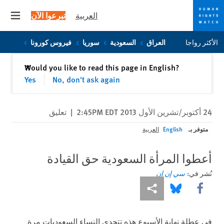
العربية
تبرعوا الآن
 menu
Skip
Skip
الأكثر رواجا
العراق
السعودية
سوريا
فيروس كورونا
to
to
cookie
main
إغلاق
Would you like to read this page in English?
✕
content
privacy
Yes
No, don't ask again
notice
24 أكتوبر/تشرين الأول 2013 2:45PM EDT
|
تعليق
متوفر بـ
English
العربية
أعطوا المرأة السعودية حق القيادة
نُشر في:
سي إن إن
Share this via Facebook
Share this via مشاركة
Share this via Bluesky
في عطلة نهاية الأسبوع هذه تتحدى النساء السعوديات مرة