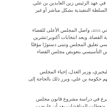
 في عهد الرئيس زين العابدين بن علي.
شرف السلطة التنفيذية بشكل مباشر أو غير
وبعد سقوط بن علي في يناير/كانون الثاني 2011، واصل المجلس الأعلى للقضاء
ة القضاة. وبعد انتخابات أكتوبر/تشرين
لتأسيسي تعليق المجلس وتبنى دستورًا مؤقتًا
وم المجلس التأسيسي بتعويض مجلس القضاء
ر نورالدين البحيري، وزير العدل، إحياء المجلس
هم حكومة بن علي، وبرر ذلك بالحاجة إلى
شرع في دراسة مشروع قانون مجلس
ضائي مؤقت إلا في 27 يوليو/تموز 2012. وتعطلت المناقشات بعد أن عارضت