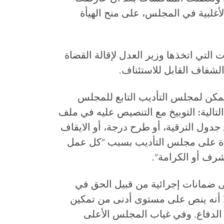
غلبية في المجلس، على منح الهيأة
لتي اتخذها وزير العدل لإقالة القضاة
لشفاف القابل للاستئناف.
 52 من قانون 29ـ67، فانه يُمكن لمجلس التأديب التابع للمجلس
التالية: التوبيخ مع التنصيص عليه في ملف
ن جدول الترقية، أو طرح درجة، أو الايقاف
اة على مجلس التأديب بسبب "كل عمل
لشرف أو الكرامة".
د 29ـ67 لا يحتوي على ضمانات إجرائية من قبيل الحق في
لا أنه ينص على مستوى أدنى من تمكين
 الدفاع. وفي غياب المجلس الأعلى