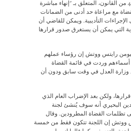
للقضاء، اعتمد وزير العدل على الفصل 44 من القانون، المتعلق بـ "إنهاء مباشرة
قضاة مع مراعاة حد أدنى من الضمانات
52 الذي ينص على الإجراءات التأديبية. ويمكن للقاضي أن
رية التي يمكن أن يستغرق صدور قرارها
هيومن رايتس ووتش إن رؤساء عملهم
لإعلامهم بأن أسماءهم وردت في قائمة القضاة
ن وزارة العدل في وقت سابق ودون أن
 قرارها، ولكن بعد الإضراب العام الذي
 أعلن نورالدين البحيري أنه سوف يُنشئ لجنة
ى تظلمات القضاة المطرودين. وقال
تس ووتش إن اللجنة تتكون فقط من خمسة