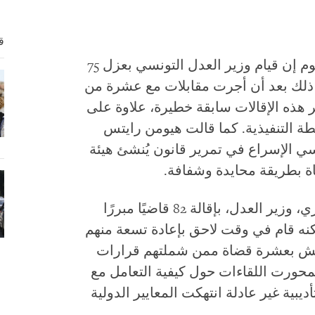
ق
(تونس) ـ قالت هيومن رايتس ووتش اليوم إن قيام وزير العدل التونسي بعزل 75
ذلك بعد أن أجرت مقابلات مع عشرة من
ر هذه الإقالات سابقة خطيرة، علاوة على
طة التنفيذية. كما قالت هيومن رايتس
 الإسراع في تمرير قانون يُنشئ هيئة
ة بطريقة محايدة وشفافة.
في 28 مايو/أيار 2012 قام نورالدين البحيري، وزير العدل، بإقالة 82 قاضيًا مبررًا
نه قام في وقت لاحق بإعادة تسعة منهم
وتش بعشرة قضاة ممن شملتهم قرارات
محورت اللقاءات حول كيفية التعامل مع
ية غير عادلة انتهكت المعايير الدولية