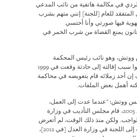
طردي في مكالمة هاتفية من نائب المدعي
 المتفقد للعام [للجنة] إنني متهم بشرب
هوية فيها صورتي وأنا أحتسي
 قانون يمنع القضاة من شرب الخمر في
س ووتش، وهو نائب رئيس المحكمة
الابتدائية في زغوان، إن المتفقدين أرجعوا سبب إقالته إلى حادثة وقعت في 1999
 إن أحد زملائه قام بتعويضه في محاكمة
يتس ووتش: "عندما عدت إلى العمل،
حمّلني رئيسي المباشر المسؤولية. وفي 2005، قام مجلس التأديب في وزارة
لواجب. ولكن منذ ذلك الوقت، لم أتعرض
إلى أي مشاكل في عملي. وعندما ذهبت إلى اللجنة في وزارة العدل [في 2012]،