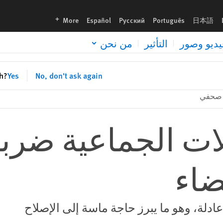
languages
More
Español
Русский
Português
日本語
يديو وصور
التأثير
من نحن
sh?
Yes
No, don't ask again
 صحفي
لات الجماعية ضرب
ضاء
دلة، وهو ما يبرز حاجة ماسة إلى الإصلاح