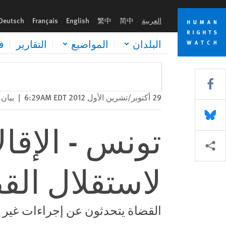
Skip
Skip
تونس - الإقالات الجماعية ضربة موجعة لاستقلال القضاء
to
to
العربية
简中
繁中
English
Français
Deutsch
cookie
main
content
privacy
البلدان
المواضيع
التقارير
ف
notice
Share this via Facebook
29 أكتوبر/تشرين الأول 2012 6:29AM EDT
|
بيان
Share this via Bluesky
تونس - الإقا
Share this via مشاركة
لاستقلال الق
القضاة يتحدثون عن إجراءات غير عا