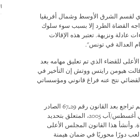
ا
يذي لقسم الشرق الأوسط وشمال أفريقيا
جه القضاة الطرد إلا بسبب سوء سلوك
 عادلة ونزيهة. تعتبر هذه الإقالات
م العدالة في تونس".
أعلى للقضاء الذي تم تعليق مهامه بعد
الت هيومن رايتس ووتش إن التأخير في
القضائي نتج عنه فراغ قانوني ومؤسساتي
وما زالت السلطات الجديدة في تونس لم تراجع بعد القانون رقم 29ـ67 الصادر
في يوليو/تموز 1967، والذي تم تنقيحه في أغسطس/آب 2005، المتعلق بتحديد
ة. وأنشأ هذا القانون المجلس الأعلى
لعب دورًا محوريًا في ضمان هيمنة