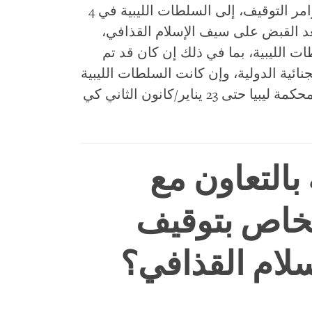
الثلاثة، وهو ما تم إرساله فيما بعد، مع أوامر التوقيف، إلى السلطات الليبية في 4
عد القبض على سيف الإسلام القذافي،
الليبية، بما في ذلك إن كان قد تم
ائية الدولية، وإن كانت السلطات الليبية
تعتزم تسليمه للمحكمة ومتى. أمهلت المحكمة ليبيا حتى 23 يناير/كانون الثاني كي
ة بالتعاون مع
خاص بتوقيف
لام القذافي؟