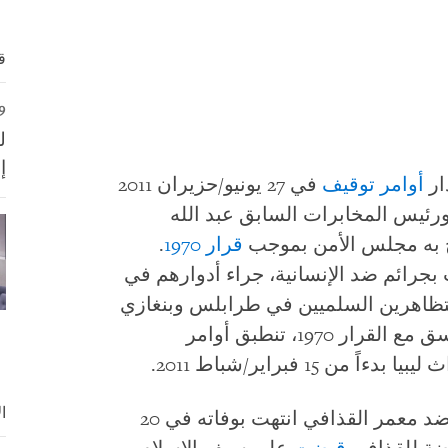
ق
19 نوفمبر/تشر
ل
إ
ار
أوامر توقيف
في 27 يونيو/حزيران 2011
رئيس المخابرات السابق عبد الله
به مجلس الأمن بموجب
قرار 1970
.
 بجرائم ضد الإنسانية، جراء أدوارهم في
متظاهرين السلميين في طرابلس وبنغازي
ومصراتة وأماكن أخرى في ليبيا. وبما يتسق مع القرار 1970، تنطبق أوامر
 15 فبراير/شباط 2011.
ا
بينما إجراءات المحكمة الجنائية الدولية ضد معمر القذافي انتهت بوفاته في 20