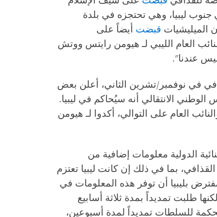
رضة للقذافي
قبضت
على سيف الإسلام
ثاني في جنوب ليبيا، وهي تحتجزه في بلدة
 أن الميليشيات
قبضت
أيضاً على
لنائب العام الليبي لـ هيومن رايتس ووتش
افي في نوفمبر/تشرين الثاني، أعلن بعض
 الوطني الانتقالي أنه سيُحاكم في ليبيا.
نائب العام على التوالي، أكدوا لـ هيومن
ائية الدولية معلومات إضافية من
قذافي، بما في ذلك إن كانت ليبيا تعتزم
فترض بليبيا أن توفر هذه المعلومات في
 أقصاه 10 يناير/كانون الثاني 2012، لكنها طلبت تمديداً بمدة ثلاثة أسابيع
حكمة للسلطات تمديداً لمدة أسبوعين،