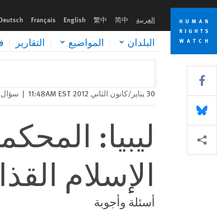
Skip
Skip
ليبيا: المحكمة الجنائية الدولية وسيف الإسلام القذافي
to
to
العربية
简中
繁中
English
Français
Deutsch
cookie
main
content
privacy
البلدان
المواضيع
التقارير
ف
notice
Share this via Facebook
30 يناير/كانون الثاني 2012 11:48AM EST
|
سؤال 
Share this via Bluesky
ليبيا: المحكم
Share this via مشاركة
الإسلام القذ
أسئلة وأجوبة