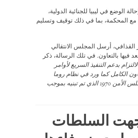
أمن 1970، القاضي بإحالة الوضع في ليبيا للجنائية الدولية،
ل مع المحكمة، بما في ذلك توقيف وتسليم
ل سقوط معمر القذافي، أرسل المجلس الانتقالي
يعد فيها بالتعاون. في تلك الرسالة، ذكر
لتزام بدعم التنفيذ السريع لأوامر
اون الكامل كما ورد في نظام روما
المنشئ للمحكمة وبما يتفق مع قرار مجلس الأمن 1970 الذي تم تبنيه بموجب
واجهت السلطات