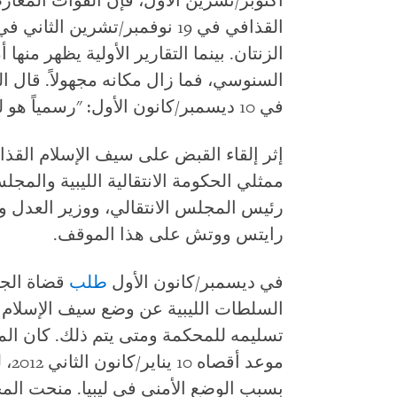
أكتوبر/تشرين الأول، فإن القوات المعا
القذافي في 19 نوفمبر/تشرين ال
الزنتان. بينما التقارير الأولية يظهر منها
السنوسي، فما زال مكانه مجهولاً. قال ا
في 10 ديسمبر/كانون الأول: "رسمياً هو ليس عندنا".
إثر إلقاء القبض على سيف الإسلام القذ
ممثلي الحكومة الانتقالية الليبية والمجلس
رئيس المجلس الانتقالي، ووزير العدل وال
رايتس ووتش على هذا الموقف.
في ديسمبر/كانون الأول
طلب
قضاة الجن
السلطات الليبية عن وضع سيف الإسلام ال
تسليمه للمحكمة ومتى يتم ذلك. كان الم
موعد
بسبب الوضع الأمني في ليبيا. منحت الم