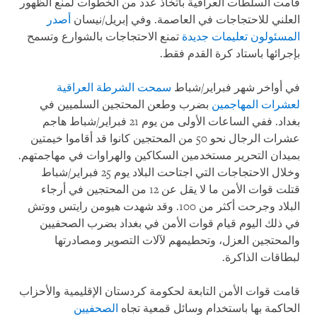
قامت السلطات العراقية باتخاذ عدد من الخطوات لمنع الظهور
العلني للاحتجاجات في العاصمة. وفي إبريل/نيسان
أصدر
المسئولون تعليمات جديدة
تمنع الاحتجاجات بالشوارع وتسمح
بإجرائها باستاد كرة القدم فقط.
في أواخر شهر فبراير/شباط
سمحت الشرطة العراقية
لعشرات المهاجمين
بضرب وطعن المحتجين السلميين في
بغداد. ففي الساعات الأولى من يوم 21 فبراير/شباط هاجم
عشرات الرجال نحو 50 من المحتجين كانوا قد أقاموا خيمتين
بميدان التحرير مستخدمين السكاكين والهراوات في مهاجمتهم.
وخلال الاحتجاجات التي اجتاحت البلاد يوم 25 فبراير/شباط
قتلت قوات الأمن ما لا يقل عن 12 من المحتجين في أرجاء
البلاد وجرحت أكثر من 100. وقد شهدت هيومن رايتس ووتش
في ذلك اليوم قيام قوات الأمن في بغداد بضرب الصحفيين
والمحتجين العزل، وتحطيمهم لآلات التصوير ومصادرتها
لبطاقات الذاكرة.
قامت قوات الأمن التابعة لحكومة كردستان الإقليمية والأحزاب
الحاكمة بها باستخدام وسائل قمعية تجاه
الصحفيين