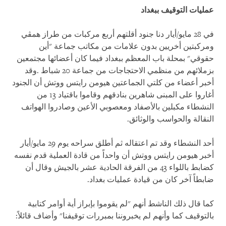
عمليات التوقيف ببغداد
في 28 مايو/أيار دنا جنود أقلتهم أربع مركبات من طراز همڤي
ومركبتين أخريين بدون علامات من مكاتب جماعة "أين
حقوقي" بمحلة باب المعظم ببغداد فيما كان أعضائها مجتمعين
بزملائهم من منظمي الاحتجاجات من جماعة 20 شباط .وقد
أخبر أعضاء من كلتي الجماعتين هيومن رايتس ووتش أن الجنود
أغاروا على المبنى شاهرين بنادقهم وقاموا باقتياد 13 من
النشطاء مكبلين بالأصفاد ومعصوبي الأعين وصادروا الهواتف
النقالة والحواسب والوثائق.
أحد النشطاء وقد تم اعتقاله ثم أطلق سراحه يوم 29 مايو/أيار
أخبر هيومن رايتس ووتش أن واحداً من قادة العملية قدم نفسه
كضابط باللواء 43 من الفرقة الحادية عشر بالجيش وقال أن
ضابطاً آخر كان من قيادة عمليات بغداد.
كما قال ذلك الناشط أنهم "لم يقوموا بإبراز أية أوامر كتابية
بالتوقيف كما وأنهم لم يخبروننا بمبررات توقيفنا" وأضاف قائلاً: