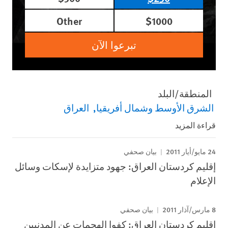
Other
$1000
تبرعوا الآن
المنطقة/البلد
الشرق الأوسط وشمال أفريقيا
العراق
قراءة المزيد
24 مايو/أيار 2011
بيان صحفي
إقليم كردستان العراق: جهود متزايدة لإسكات وسائل
الإعلام
8 مارس/آذار 2011
بيان صحفي
إقليم كردستان العراق: كفوا الهجمات عن المدنيين