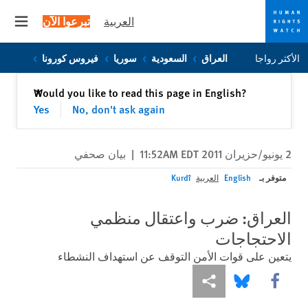
العربية
تبرعوا الآن
 menu
Skip
Skip
الأكثر رواجا
العراق
السعودية
سوريا
فيروس كورونا
to
to
cookie
main
إغلاق
Would you like to read this page in English?
✕
content
privacy
Yes
No, don't ask again
notice
2 يونيو/حزيران 2011 11:52AM EDT
|
بيان صحفي
متوفر بـ
English
العربية
Kurdî
العراق: ضرب واعتقال منظمي
الاحتجاجات
يتعين على قوات الأمن التوقف عن استهداف النشطاء
Share this via Facebook
Share this via مشاركة
Share this via Bluesky