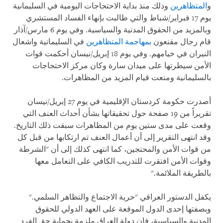
و
المتظاهرين
وذلك منذ بداية الاحتجاجات اليومية في السليمانية
يوم 17 فبراير/شباط والتي طالبت بإنهاء الفساد المستشري
وبالمزيد من الحقوق المدنية والسياسية. وفي يوم 6 مارس/آذار
قام رجال مقنعون
بمهاجمة المتظاهرين
في السليمانية واشعال
النيران في خيامهم. وفي يوم 18 إبريل/نيسان أحكمت قوات
الأمن سيطرتها على ميدان سارة وكان مركز الاحتجاجات
بالسليمانية ومنعت قيام المزيد من المظاهرات.
أصدرت حكومة كردستان الإقليمية في يوم 27 إبريل/نيسان
تقريراً من 19 صفحة حول تحقيقاتها بشأن أحداث العنف التي
وقعت على مدى ستين يوم من المظاهرات سبقت ذلك التاريخ.
وقد انتهى التقرير إلى أن أعمال العنف تم ارتكابها من قبل كل
من قوات الأمن والمحتجين، كما انتهى كذلك إلى أن "الشرطة
وقوات الأمن افتقرت للتدريب الكافي على التعامل معها
بالطريقة الملائمة."
يكفل الدستور العراقي "حرية الاجتماع والتظاهر السلمي."
وبصفتها إحدى الدول الموقعة على العهد الدولي للحقوق
المدنية والسياسية، فإن دولة العراق ملزمة بحماية حق الفرد