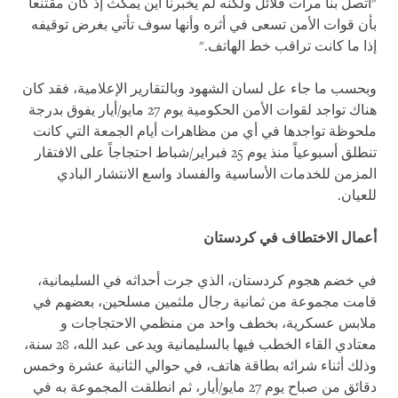
"اتصل بنا مرات قلائل ولكنه لم يخبرنا أين يمكث إذ كان مقتنعاً
بأن قوات الأمن تسعى في أثره وأنها سوف تأتي بغرض توقيفه
إذا ما كانت تراقب خط الهاتف."
وبحسب ما جاء عل لسان الشهود وبالتقارير الإعلامية، فقد كان
هناك تواجد لقوات الأمن الحكومية يوم 27 مايو/أيار يفوق بدرجة
ملحوظة تواجدها في أي من مظاهرات أيام الجمعة التي كانت
تنطلق أسبوعياً منذ يوم 25 فبراير/شباط احتجاجاً على الافتقار
المزمن للخدمات الأساسية والفساد واسع الانتشار البادي
للعيان.
أعمال الاختطاف في كردستان
في خضم هجوم كردستان، الذي جرت أحداثه في السليمانية،
قامت مجموعة من ثمانية رجال ملثمين مسلحين، بعضهم في
ملابس عسكرية، بخطف واحد من منظمي الاحتجاجات و
معتادي القاء الخطب فيها بالسليمانية ويدعى عبد الله، 28 سنة،
وذلك أثناء شرائه بطاقة هاتف، في حوالي الثانية عشرة وخمس
دقائق من صباح يوم 27 مايو/أيار، ثم انطلقت المجموعة به في