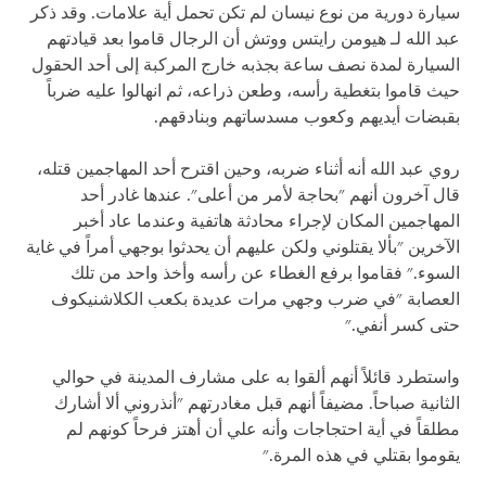
سيارة دورية من نوع نيسان لم تكن تحمل أية علامات. وقد ذكر
عبد الله لـ هيومن رايتس ووتش أن الرجال قاموا بعد قيادتهم
السيارة لمدة نصف ساعة بجذبه خارج المركبة إلى أحد الحقول
حيث قاموا بتغطية رأسه، وطعن ذراعه، ثم انهالوا عليه ضرباً
بقبضات أيديهم وكعوب مسدساتهم وبنادقهم.
روي عبد الله أنه أثناء ضربه، وحين اقترح أحد المهاجمين قتله،
قال آخرون أنهم "بحاجة لأمر من أعلى". عندها غادر أحد
المهاجمين المكان لإجراء محادثة هاتفية وعندما عاد أخبر
الآخرين "بألا يقتلوني ولكن عليهم أن يحدثوا بوجهي أمراً في غاية
السوء." فقاموا برفع الغطاء عن رأسه وأخذ واحد من تلك
العصابة "في ضرب وجهي مرات عديدة بكعب الكلاشنيكوف
حتى كسر أنفي."
واستطرد قائلاً أنهم ألقوا به على مشارف المدينة في حوالي
الثانية صباحاً. مضيفاً أنهم قبل مغادرتهم "أنذروني ألا أشارك
مطلقاً في أية احتجاجات وأنه علي أن أهتز فرحاً كونهم لم
يقوموا بقتلي في هذه المرة."