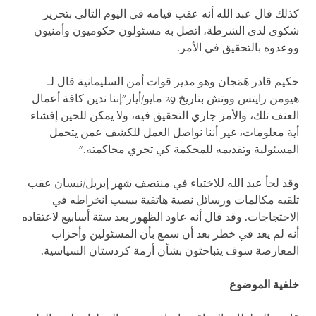
كذلك قال عبد الله أنه عقب قيامه في اليوم التالي بتحرير
شكوى لدى الشرطة، اتصل به مسئولون حكوميون وأمنيون
ووعدوه بالتحقيق في الأمر.
حكيم قادر هَمَجان وهو مدير قوات أمن السليمانية قال لـ
هيومن رايتس ووتش بتاريخ 29 مايو/أيار"إننا ندين كافة أعمال
العنف تلك، والأمر جاري التحقيق فيه، ولا يمكن للحين إفشاء
أية معلومات، غير أننا نواصل العمل للكشف عمن يتحمل
المسئولية وتقديمه للمحكمة كي تجري محاكمته."
وقد لجأ عبد الله للاختباء في منتصف شهر إبريل/نيسان عقب
تلقيه مكالمات ورسائل نصية هاتفية بسبب انخراطه في
الاحتجاجات. وقد قال أنه عاود الظهور بعد ستة أسابيع لاعتقاده
أنه لم يعد في خطر بعد أن سمع بأن المسئولين وأحزاب
المعارضة سوف يتباحثون بشأن أزمة كردستان السياسية.
خلفية الموضوع