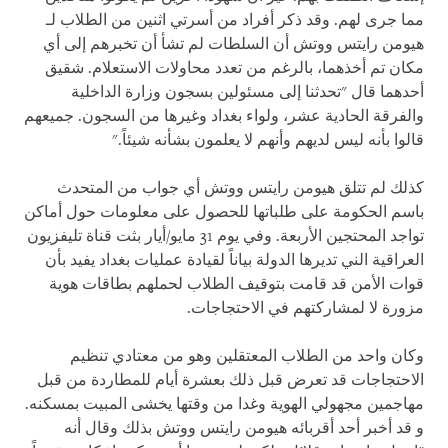
مما جرى لهم. وقد ذكر أفراد من أسرتي اثنين من الطلاب لـ
هيومن رايتس ووتش أن السلطات لم تشأ أن تخبرهم إلى أي
مكان تم أخذهما، بالرغم من تعدد محاولات الاستعلام. شقيق
أحدهما قال "تحدثنا إلى مسئولين بسجون وزارة الداخلية
والفرقة الحادية عشر، ولواء بغداد وغيرها من السجون. جميعهم
قالوا بأنه ليس لديهم وأنهم لا يعلمون بشأنه شيئاً."
كذلك لم تتلق هيومن رايتس ووتش أي جواب من المتحدث
باسم الحكومة على طلباتها للحصول على معلومات حول أماكن
تواجد المحتجين الأربعة. وفي يوم 31 مايو/أيار بثت قناة تليفزيون
العراقية الني تديرها الدولة بياناً لقيادة عمليات بغداد يفيد بأن
قوات الأمن قد قامت بتوقيف الطلاب لحملهم بطاقات هوية
مزورة لا لمشاركتهم في الاحتجاجات.
وكان واحد من الطلاب المعتقلين وهو من معتادي تنظيم
الاحتجاجات قد تعرض قبل ذلك بعشرة أيام للمطاردة من قبل
مهاجمين مجهولي الهوية وغدا من وقتها يخشى المبيت بمسكنه.
و قد أخبر أحد أقربائه هيومن رايتس ووتش بذلك وقال أنه