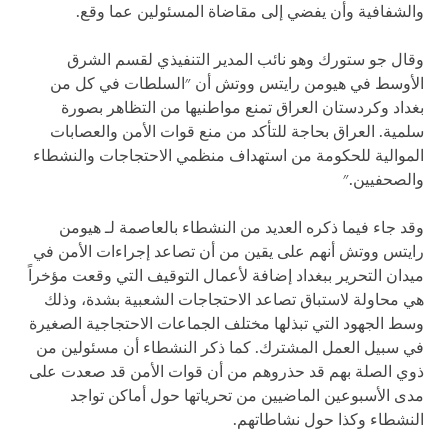
والشفافية وأن يفضي إلى مقاضاة المسئولين عما وقع.
وقال جو ستورك وهو نائب المدير التنفيذي لقسم الشرق
الأوسط في هيومن رايتس ووتش أن "السلطات في كل من
بغداد وكردستان العراق تمنع مواطنيها من التظاهر بصورة
سلمية. العراق بحاجة للتأكد من منع قوات الأمن والعصابات
الموالية للحكومة من استهداف منظمي الاحتجاجات والنشطاء
والصحفيين."
وقد جاء فيما ذكره العديد من النشطاء بالعاصمة لـ هيومن
رايتس ووتش أنهم على يقين من أن تصاعد إجراءات الأمن في
ميدان التحرير ببغداد إضافة لأعمال التوقيف التي وقعت مؤخراً
هي محاولة لاستباق تصاعد الاحتجاجات الشعبية بشدة، وذلك
وسط الجهود التي تبذلها مختلف الجماعات الاحتجاجية الصغيرة
في سبيل العمل المشترك. كما ذكر النشطاء أن مسئولين من
ذوي الصلة بهم قد حذروهم من أن قوات الأمن قد صعدت على
مدى الأسبوعين الماضيين من تحرياتها حول أماكن تواجد
النشطاء وكذا حول نشاطاتهم.