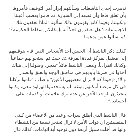
تذمرت إحدى الناشطات وسألتهم إبراز أمر التوقيف فأمروها
بأن تغلق فاها وأن تصعد إلى السيارة، ثم قاموا بعصب أعيننا
وتكبيلنا، وفيما كانوا يقومون بذلك سألونا "لماذا تعقدون تلك
الاجتماعات؟ هل تعتقدون فعلاً أنه بإمكانكم إسقاط الحكومة؟"
كما سألوا عمن يدعمنا.
كذلك ذكر الناشط أن الجيش أخذ الأشخاص الذين قام بتوقيفهم
إلى معتقل بمركز قيادة الفرقة 11، حيث تم استجوابهم جماعياً
وكذلك انفرادياً. ومضى الناشط قائلاً "بمجرد وصولنا إلى هناك
أخذوا في ضربنا بأيديهم في مناطق الوجه والعنق والصدر
والأذرع فيما كنا لا نزال معصوبي الأعين" وأضاف "قاموا بركلنا
في كل موضع أمكنهم بلوغه. لم يستخدموا الهراوة معي، وكانوا
يتحدثون الواحد للآخر عن عدم ترك علامات أو كدمات على
أجسادنا."
قال الناشط الذي أطلق سراحه وعدد من الأعضاء من كلتي
المنظمتين أن قوات الأمن لا تزال تحتجز تسعة من النشطاء
وانها قد أخلت سبيل أربعة دون توجيه أية اتهامات. كذلك قال