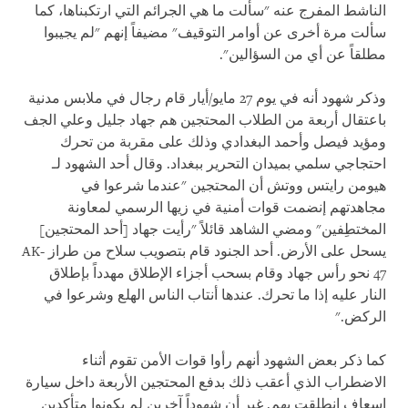
الناشط المفرج عنه "سألت ما هي الجرائم التي ارتكبناها، كما
سألت مرة أخرى عن أوامر التوقيف" مضيفاً إنهم "لم يجيبوا
مطلقاً عن أي من السؤالين".
وذكر شهود أنه في يوم 27 مايو/أيار قام رجال في ملابس مدنية
باعتقال أربعة من الطلاب المحتجين هم جهاد جليل وعلي الجف
ومؤيد فيصل وأحمد البغدادي وذلك على مقربة من تحرك
احتجاجي سلمي بميدان التحرير ببغداد. وقال أحد الشهود لـ
هيومن رايتس ووتش أن المحتجين "عندما شرعوا في
مجاهدتهم إنضمت قوات أمنية في زيها الرسمي لمعاونة
المختطِفين" ومضي الشاهد قائلاً "رأيت جهاد [أحد المحتجين]
يسحل على الأرض. أحد الجنود قام بتصويب سلاح من طراز AK-
47 نحو رأس جهاد وقام بسحب أجزاء الإطلاق مهدداً بإطلاق
النار عليه إذا ما تحرك. عندها أنتاب الناس الهلع وشرعوا في
الركض."
كما ذكر بعض الشهود أنهم رأوا قوات الأمن تقوم أثناء
الاضطراب الذي أعقب ذلك بدفع المحتجين الأربعة داخل سيارة
إسعاف انطلقت بهم. غير أن شهوداً آخرين لم يكونوا متأكدين