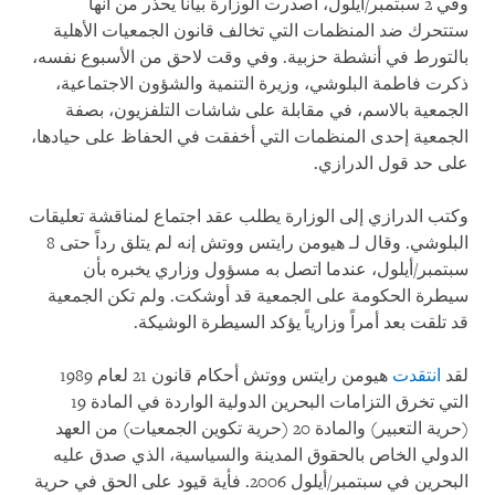
وفي 2 سبتمبر/أيلول، أصدرت الوزارة بياناً يحذر من أنها
ستتحرك ضد المنظمات التي تخالف قانون الجمعيات الأهلية
بالتورط في أنشطة حزبية. وفي وقت لاحق من الأسبوع نفسه،
ذكرت فاطمة البلوشي، وزيرة التنمية والشؤون الاجتماعية،
الجمعية بالاسم، في مقابلة على شاشات التلفزيون، بصفة
الجمعية إحدى المنظمات التي أخفقت في الحفاظ على حيادها،
على حد قول الدرازي.
وكتب الدرازي إلى الوزارة يطلب عقد اجتماع لمناقشة تعليقات
البلوشي. وقال لـ هيومن رايتس ووتش إنه لم يتلق رداً حتى 8
سبتمبر/أيلول، عندما اتصل به مسؤول وزاري يخبره بأن
سيطرة الحكومة على الجمعية قد أوشكت. ولم تكن الجمعية
قد تلقت بعد أمراً وزارياً يؤكد السيطرة الوشيكة.
لقد
انتقدت
هيومن رايتس ووتش أحكام قانون 21 لعام 1989
التي تخرق التزامات البحرين الدولية الواردة في المادة 19
(حرية التعبير) والمادة 20 (حرية تكوين الجمعيات) من العهد
الدولي الخاص بالحقوق المدينة والسياسية، الذي صدق عليه
البحرين في سبتمبر/أيلول 2006. فأية قيود على الحق في حرية