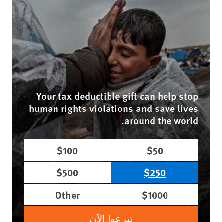
Your tax deductible gift can help stop
human rights violations and save lives
around the world.
$100
$50
$500
$250
Other
$1000
تبرعوا الآن