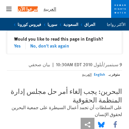
العربية
تبرعوا الآن
 menu
Skip
Skip
الأكثر رواجا
العراق
السعودية
سوريا
فيروس كورونا
to
to
cookie
main
إغلاق
Would you like to read this page in English?
✕
content
privacy
Yes
No, don't ask again
notice
9 سبتمبر/أيلول 2010 10:30AM EDT
|
بيان صحفي
متوفر بـ
English
العربية
البحرين: يجب إلغاء أمر حل مجلس إدارة
المنظمة الحقوقية
على السلطات أن تجمد أعمال السيطرة على جمعية البحرين
لحقوق الإنسان
Share this via Facebook
Share this via مشاركة
Share this via Bluesky