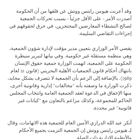
وقد أعربت هيومن رايتس ووتش عن قلقها من أن الحكومة
أصدرت الأمر - على الأقل جزئياً - بسبب تحركات الجمعية
لصالح النشطاء المعارضين المحتجزين، في خرق لحقوقهم في
إجراءات التقاضي السليمة.
يقضي الأمر الوزاري بتعيين مدير مؤقت لإدارة شؤون الجمعية،
وهي منظمة مستقلة غير حكومية. وفي بيانها لتبرير سيطرة
الحكومة على الجمعية، اتهمت الوزارة جمعية حقوق الإنسان
بانتهاك أحكام قانون الجمعيات الأهلية البحريني (قانون 21 لعام
1989). بالإضافة إلى الزعم بأن الجمعية لا تتصرف بشكل محايد،
ذكرت الوزارة ما وصفته بأنه "مخالفات" إدارية وقانونية أخرى،
منها الإخفاق في الدعوة لعقد الجمعية العامة وانتخاب المجلس
الحاكم للمجموعة، وكذلك مزاعم بالتعاون مع "كيانات غير
قانونية" غير محددة.
أنكر عبد الله الدرازي الأمين العام للجمعية هذه الاتهامات، وقال
لـ هيومن رايتس ووتش إن الجمعية التزمت بجميع الأحكام
والأنظمة الإدارية ذات الصلة.