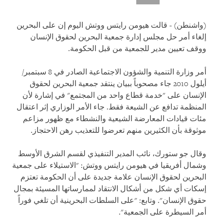
(واشنطن) - قالت هيومن رايتس ووتش اليوم إن على البحرين
إلغاء أمر حل مجلس إدارة جمعية البحرين لحقوق الإنسان
ووقف تعيين مدير للجمعية من قبل الحكومة.
أمر وزارة التنمية والشؤون الاجتماعية الصادر في 8 سبتمبر/
أيلول 2010 جاء مصحوباً ببيان ينتقد جمعية البحرين لحقوق
الإنسان على "خدمة قطاع واحد من المجتمع" في إشارة لأن
المنظمة تدافع عن الشيعة فقط. جاء الأمر الوزاري إثر اعتقال
مئات قيادات المعارضة الشيعية والنشطاء مع ظهور مزاعم
موثوقة بأن الكثيرين منهم تعرضوا للتعذيب رهن الاحتجاز.
وقال جو ستورك، نائب المدير التنفيذي لقسم الشرق الأوسط
وشمال أفريقيا في هيومن رايتس ووتش: "الاستيلاء على جمعية
البحرين لحقوق الإنسان علامة جديدة على أن الحكومة تعتزم
إسكات أي شكل من أشكال الانتقاد لممارساتها المسيئة بمجال
حقوق الإنسان". وتابع: "على السلطات البحرينية أن تلغي فوراً
أمر السيطرة على الجمعية".