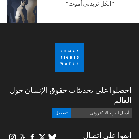
"الكل تريدني أموت"
احصلوا على تحديثات حقوق الإنسان حول
العالم
تسجيل
gram
ouTube
Facebook
BlueSky
X
ابقوا على اتصال