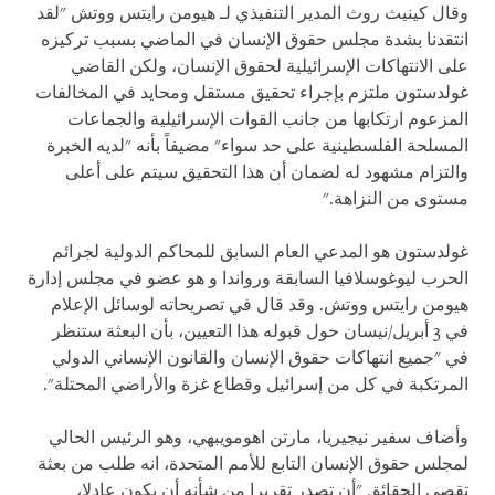
وقال كينيث روث المدير التنفيذي لـ هيومن رايتس ووتش "لقد
انتقدنا بشدة مجلس حقوق الإنسان في الماضي بسبب تركيزه
على الانتهاكات الإسرائيلية لحقوق الإنسان، ولكن القاضي
غولدستون ملتزم بإجراء تحقيق مستقل ومحايد في المخالفات
المزعوم ارتكابها من جانب القوات الإسرائيلية والجماعات
المسلحة الفلسطينية على حد سواء" مضيفاً بأنه "لديه الخبرة
والتزام مشهود له لضمان أن هذا التحقيق سيتم على أعلى
مستوى من النزاهة."
غولدستون هو المدعي العام السابق للمحاكم الدولية لجرائم
الحرب ليوغوسلافيا السابقة ورواندا و هو عضو في مجلس إدارة
هيومن رايتس ووتش. وقد قال في تصريحاته لوسائل الإعلام
في 3 أبريل/نيسان حول قبوله هذا التعيين، بأن البعثة ستنظر
في "جميع انتهاكات حقوق الإنسان والقانون الإنساني الدولي
المرتكبة في كل من إسرائيل وقطاع غزة والأراضي المحتلة".
وأضاف سفير نيجيريا، مارتن اهومويبهي، وهو الرئيس الحالي
لمجلس حقوق الإنسان التابع للأمم المتحدة، انه طلب من بعثة
تقصي الحقائق "أن تصدر تقريرا من شأنه أن يكون عادلا،