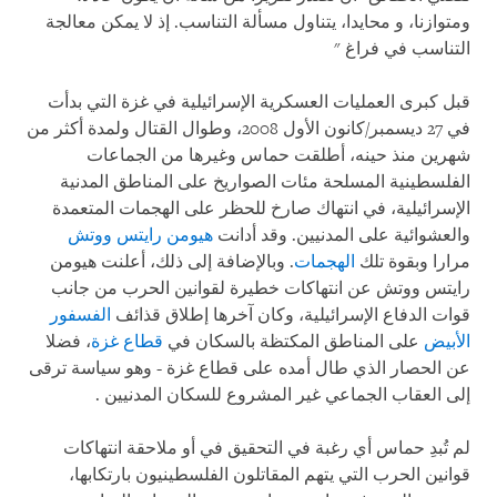
ومتوازنا، و محايدا، يتناول مسألة التناسب. إذ لا يمكن معالجة
التناسب في فراغ "
قبل كبرى العمليات العسكرية الإسرائيلية في غزة التي بدأت
في 27 ديسمبر/كانون الأول 2008، وطوال القتال ولمدة أكثر من
شهرين منذ حينه، أطلقت حماس وغيرها من الجماعات
الفلسطينية المسلحة مئات الصواريخ على المناطق المدنية
الإسرائيلية، في انتهاك صارخ للحظر على الهجمات المتعمدة
والعشوائية على المدنيين. وقد أدانت
هيومن رايتس ووتش
مرارا وبقوة تلك
الهجمات
. وبالإضافة إلى ذلك، أعلنت هيومن
رايتس ووتش عن انتهاكات خطيرة لقوانين الحرب من جانب
قوات الدفاع الإسرائيلية، وكان آخرها إطلاق قذائف
الفسفور
الأبيض
على المناطق المكتظة بالسكان في
قطاع غزة
، فضلا
عن الحصار الذي طال أمده على قطاع غزة - وهو سياسة ترقى
إلى العقاب الجماعي غير المشروع للسكان المدنيين .
لم تُبدِ حماس أي رغبة في التحقيق في أو ملاحقة انتهاكات
قوانين الحرب التي يتهم المقاتلون الفلسطينيون بارتكابها،