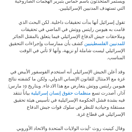
ويستمر المتحدثون باسم حماس بتبرير الهجمات الصاروخية
التي تستهدف المدنيين الإسرائيليين.
تقول إسرائيل أنها بدأت تحقيقات داخلية. لكن البحث الذي
قامت به هيومن رايتس ووتش في الماضي في تحقيقات
وملاحقات جيش الدفاع الإسرائيلي فيما يتعلق بالمقتل الجائر
للمدنيين الفلسطينيين
كشف بأن ممارسات وإجراءات التحقيق
الإسرائيلي ليست شاملة أو نزيهة، وأنها لا تأتي في الوقت
المناسب.
وقد أعلن الجيش الإسرائيلي أنه استخدم الفوسفور الأبيض في
غزة مع الامتثال للقانون الإنساني الدولي، ولكن ما كشفته نتائج
هيومن رايتس ووتش يتعارض مع هذا الادعاء. وبتاريخ 19 مارس/
آذار، أصدرت تسع
منظمات حقوق إنسان إسرائيلية
بياناً تنتقد
فيه بشدة فشل الحكومة الإسرائيلية في تأسيس هيئة تحقيق
مستقلة وحيادية للنظر في سلوك قوات جيش الدفاع
الإسرائيلي في قطاع غزة.
وقال كينيث روث "أيدت الولايات المتحدة والاتحاد الأوروبي