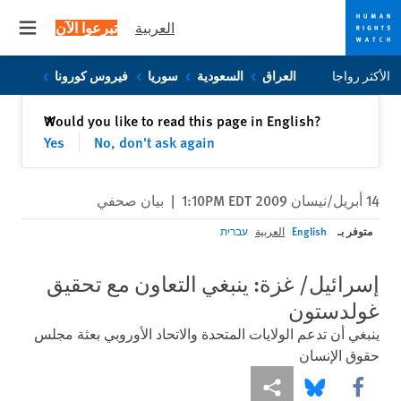
العربية
تبرعوا الآن
 menu
Skip
Skip
الأكثر رواجا
العراق
السعودية
سوريا
فيروس كورونا
to
to
cookie
main
إغلاق
Would you like to read this page in English?
✕
content
privacy
Yes
No, don't ask again
notice
14 أبريل/نيسان 2009 1:10PM EDT
|
بيان صحفي
متوفر بـ
English
العربية
עברית
إسرائيل/ غزة: ينبغي التعاون مع تحقيق
غولدستون
ينبغي أن تدعم الولايات المتحدة والاتحاد الأوروبي بعثة مجلس
حقوق الإنسان
Share this via Facebook
Share this via مشاركة
Share this via Bluesky