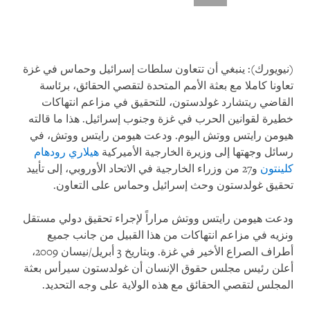
(نيويورك): ينبغي أن تتعاون سلطات إسرائيل وحماس في غزة
تعاونا كاملا مع بعثة الأمم المتحدة لتقصي الحقائق، برئاسة
القاضي ريتشارد غولدستون، للتحقيق في مزاعم انتهاكات
خطيرة لقوانين الحرب في غزة وجنوب إسرائيل. هذا ما قالته
هيومن رايتس ووتش اليوم. ودعت هيومن رايتس ووتش، في
رسائل وجهتها إلى وزيرة الخارجية الأميركية
هيلاري رودهام
كلينتون
و27 من وزراء الخارجية في الاتحاد الأوروبي، إلى تأييد
تحقيق غولدستون وحث إسرائيل وحماس على التعاون.
ودعت هيومن رايتس ووتش مراراً لإجراء تحقيق دولي مستقل
ونزيه في مزاعم انتهاكات من هذا القبيل من جانب جميع
أطراف الصراع الأخير في غزة. وبتاريخ 3 أبريل/نيسان 2009،
أعلن رئيس مجلس حقوق الإنسان أن غولدستون سيرأس بعثة
المجلس لتقصي الحقائق مع هذه الولاية على وجه التحديد.