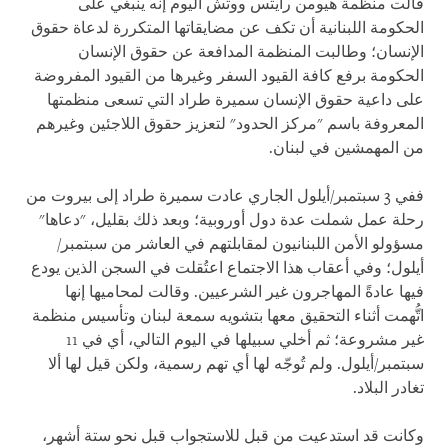
قالت منظمة هيومن رايتس ووتش اليوم إنه ينبغي على
الحكومة اللبنانية أن تكف عن مضايقاتها المتكررة لدعاة حقوق
الإنسان؛ وطالبت المنظمة المدافعة عن حقوق الإنسان
الحكومة برفع كافة القيود السفر وغيرها من القيود المفروضة
على داعية حقوق الإنسان سميرة طراد التي تسعى منظمتها
المعروفة باسم "مركز الحدود" لتعزيز حقوق اللاجئين وغيرهم
من المهمشين في لبنان.
ففي 3 سبتمبر/أيلول الجاري عادت سميرة طراد إلى بيروت من
رحلة عمل شملت عدة دول أوروبية؛ وبعد ذلك بقليل، "دعاها"
مسؤولو الأمن اللبنانيون لمقابلتهم في العاشر من سبتمبر/
أيلول؛ وفي أعقاب هذا الاجتماع اعتُقلت في السجن الذين يودع
فيها عادةً المهاجرون غير الشرعيين. وقالت لمحاميها إنها
اتُّهمت أثناء التحقيق معها بتشويه سمعة لبنان وتأسيس منظمة
غير مشروعة؛ ثم أخلي سبيلها في اليوم التالي، أي في 11
سبتمبر/أيلول. ولم تُوجّه لها أي تهم رسمية، ولكن قيل لها ألا
تغادر البلاد.
وكانت قد استدعيت من قبل للاستجواب قبل نحو ستة أشهر،