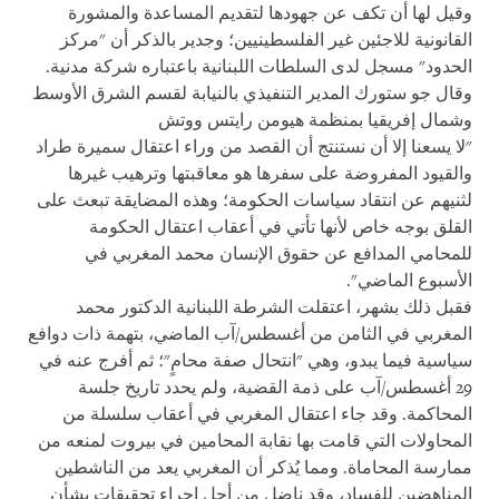
وقيل لها أن تكف عن جهودها لتقديم المساعدة والمشورة
القانونية للاجئين غير الفلسطينيين؛ وجدير بالذكر أن "مركز
الحدود" مسجل لدى السلطات اللبنانية باعتباره شركة مدنية.
وقال جو ستورك المدير التنفيذي بالنيابة لقسم الشرق الأوسط
وشمال إفريقيا بمنظمة هيومن رايتس ووتش
"لا يسعنا إلا أن نستنتج أن القصد من وراء اعتقال سميرة طراد
والقيود المفروضة على سفرها هو معاقبتها وترهيب غيرها
لثنيهم عن انتقاد سياسات الحكومة؛ وهذه المضايقة تبعث على
القلق بوجه خاص لأنها تأتي في أعقاب اعتقال الحكومة
للمحامي المدافع عن حقوق الإنسان محمد المغربي في
الأسبوع الماضي".
فقبل ذلك بشهر، اعتقلت الشرطة اللبنانية الدكتور محمد
المغربي في الثامن من أغسطس/آب الماضي، بتهمة ذات دوافع
سياسية فيما يبدو، وهي "انتحال صفة محامٍ"؛ ثم أفرج عنه في
29 أغسطس/آب على ذمة القضية، ولم يحدد تاريخ جلسة
المحاكمة. وقد جاء اعتقال المغربي في أعقاب سلسلة من
المحاولات التي قامت بها نقابة المحامين في بيروت لمنعه من
ممارسة المحاماة. ومما يُذكر أن المغربي يعد من الناشطين
المناهضين للفساد، وقد ناضل من أجل إجراء تحقيقات بشأن