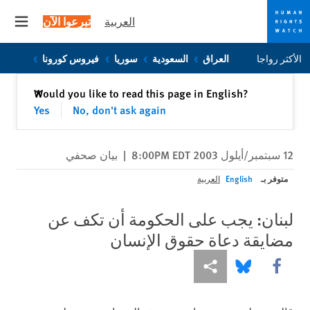
العربية
تبرعوا الآن
 menu
Skip
Skip
الأكثر رواجا
العراق
السعودية
سوريا
فيروس كورونا
to
to
cookie
main
إغلاق
Would you like to read this page in English?
✕
content
privacy
Yes
No, don't ask again
notice
12 سبتمبر/أيلول 2003 8:00PM EDT
|
بيان صحفي
متوفر بـ
English
العربية
لبنان: يجب على الحكومة أن تكف عن
مضايقة دعاة حقوق الإنسان
Share this via Facebook
Share this via مشاركة
Share this via Bluesky