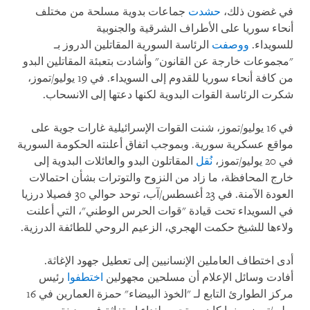
في غضون ذلك،
حشدت
جماعات بدوية مسلحة من مختلف
أنحاء سوريا على الأطراف الشرقية والجنوبية
للسويداء.
ووصفت
الرئاسة السورية المقاتلين الدروز بـ
"مجموعات خارجة عن القانون" وأشادت بتعبئة المقاتلين البدو
من كافة أنحاء سوريا للقدوم إلى السويداء. في 19 يوليو/تموز،
شكرت الرئاسة القوات البدوية لكنها دعتها إلى الانسحاب.
في 16 يوليو/تموز، شنت القوات الإسرائيلية غارات جوية على
مواقع عسكرية سورية. وبموجب اتفاق أعلنته الحكومة السورية
في 20 يوليو/تموز،
نُقل
المقاتلون البدو والعائلات البدوية إلى
خارج المحافظة، ما زاد من النزوح والتوترات بشأن احتمالات
العودة الآمنة. في 23 أغسطس/آب، توحد حوالي 30 فصيلا درزيا
في السويداء تحت قيادة "قوات الحرس الوطني"، التي أعلنت
ولاءها للشيخ حكمت الهجري، الزعيم الروحي للطائفة الدرزية.
أدى اختطاف العاملين الإنسانيين إلى تعطيل جهود الإغاثة.
أفادت وسائل الإعلام أن مسلحين مجهولين
اختطفوا
رئيس
مركز الطوارئ التابع لـ "الخوذ البيضاء" حمزة العمارين في 16