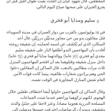
المقطعين. قال شهود عيان إن الجثث بقيت طوال الليل قبل أن
يجرؤ الجيران على سحبها صباح اليوم التالي.
سليم ومدايا أبو فخري
في 19 يوليو/تموز، بالقرب من دوار العمران في مدينة السويداء،
قتل مقاتلون بدو من حي مجاور مدنيَّيْن درزيَّيْن. قال أحد
السكان، الذي لم يُكشَف عن اسمه لحمايته، إن شقيقة زوجته
أفادت بأن المهاجمين البدو أطلقوا النار على شقيقه سليم
مجدي أبو فخري (50 عاما) ووالدتهما مدايا أبو فخري (75 عاما)
داخل منزل شقيقه وقتلوهما بعد أن اقتحم المهاجمون المنزل
ثلاث مرات مطالبين بالذهب. قال الساكن إن المقاتلين دخلوا
الحي وهم يردّدون شعارات طائفية، بينما كانت قوات الأمن
العام تفتش المنازل المجاورة في الوقت نفسه.
وقال الساكن إن المهاجمين حاولوا أيضا اختطاف طفلين خلال
الهجوم، لكنهم تركوهما وراءهم عندما شنت الجماعات
المسلحة الدرزية هجوما مضادا. وعثر لاحقا على جثتَيْ والدته
وشقيقه، ويبدو أن الرصاصات اخترقت جسدها ووصلت إلى