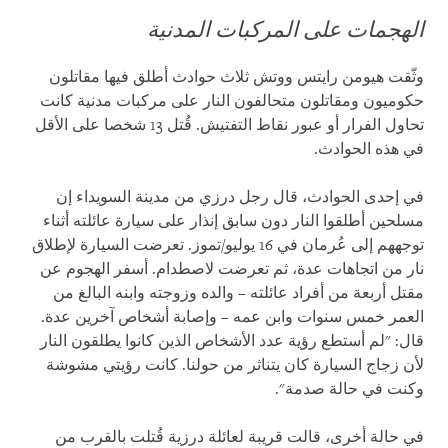
الهجمات على المركبات المدنية
وثّقت هيومن رايتس ووتش ثلاث حوادث أطلق فيها مقاتلون
حكوميون ومقاتلون متحالفون النار على مركبات مدنية كانت
تحاول الفرار أو عبور نقاط التفتيش. قُتل 13 شخصا على الأقل
في هذه الحوادث.
في إحدى الحوادث، قال رجل درزي من مدينة السويداء إن
مسلحين أطلقوا النار دون سابق إنذار على سيارة عائلته أثناء
توجههم إلى عُرمان في 16 يوليو/تموز. تعرضت السيارة لإطلاق
نار من اتجاهات عدة، ثم تعرضت لاصطدام. أسفر الهجوم عن
مقتل أربعة من أفراد عائلته – والده وزوجته وابنه البالغ من
العمر خمس سنوات وابن عمه – وإصابة أشخاص آخرين عدة.
قال: "لم أستطع رؤية عدد الأشخاص الذين كانوا يطلقون النار
لأن زجاج السيارة كان يتناثر من حولنا. كانت رؤيتي مشوشة
وكنت في حالة صدمة".
في حالة أخرى، قالت قريبة لعائلة درزية قُتلت بالقرب من