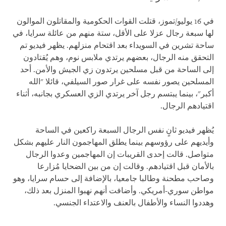
في 16 يوليو/تموز، قتلت القوات الحكومية والمقاتلون الموالون
لها سبعة رجال عزلا على الأقل، ستة منهم من عائلة سرايا، في
ساحة تشرين في السويداء بعد اقتحام منزلهم. يظهر فيديو تم
التحقق منه الرجال، بعضهم يرتدي ملابس نوم، وهم يُقتادون
إلى الساحة من قبل مسلحين يرتدون زي الجيش والأمن. أحد
المسلحين يصور نفسه على غرار صور السيلفي، قائلا "الله
أكبر"، بينما يبتسم رجل آخر يرتدي الزي العسكري بجانبه، أثناء
اقتيادهم الرجال.
يُظهر فيديو ثانٍ نفس الرجال السبعة راكعين في الساحة
وأيديهم على رؤوسهم بينما يطلق المهاجمون النار عليهم بشكل
متواصل. قالت إحدى القريبات إن المهاجمين وعدوا الرجال
بالأمان قبل اقتيادهم. وقالت إن من بين الضحايا مُزارعا
وصاحب مطحنة وطالبا جامعيا، بالإضافة إلى حسام سرايا، وهو
مواطن سوري-أمريكي. وأضافت أنهم نهبوا المنزل بعد ذلك،
وهددوا النساء والأطفال بالعنف والاعتداء الجنسي.