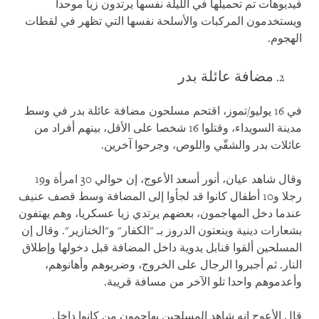
فيديوهات تم تحميلها في الليلة نفسها يرتدون زيا موحدا
ويستخدمون المركبات والأسلحة نفسها التي تظهر في لقطات
الهجوم.
مضافة عائلة بدر
في 16 يوليو/تموز، اقتحم مسلحون مضافة عائلة بدر في وسط
مدينة السويداء، وقتلوا 16 شخصا على الأقل، بينهم أفراد من
عائلات بدر والشقّي واللوص، وجرحوا آخرين.
وقال شاهد عيان، أنور أسعد الأعوج، إن حوالي 30 امرأة و19
رجلا و10 أطفال كانوا قد لجأوا إلى المضافة وسط قصف عنيف
عندما دخل المهاجمون، بعضهم يرتدي زيا عسكريا، وهم يهتفون
بشعارات دينية وينعتون الدروز بـ "الكفار" و"الخنازير". وقال إن
المسلحين ألقوا قنابل يدوية داخل المضافة قبل دخولها وإطلاق
النار. ثم أجبروا الرجال على الخروج، وضربوهم وأهانوهم،
وأعدموهم واحدا تلو الآخر من مسافة قريبة.
قال الأعوج إنه شاهد المسلحين يهاجمون من كانوا داخل