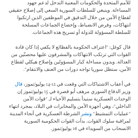
للأمم المتحدة والحكومات المعنية التدخل لدعم جهود
المساءلة. وينبغي للسلطات السورية السعي إلى إصلاح حقيقي
لقطاع الأمن من خلال التدقيق في الموظفين الذين ارتكبوا
انتهاكات، وفرض الانضباط، وإخضاع الجماعات المسلحة
للسلطة المسؤولة للدولة أو تسريح هذه الجماعات.
قال كوغل: "اعتراف الحكومة بالفظائع لا يكفي إذا كان قادة
القوات التي ترتكب الانتهاكات والمشرفون عليها محصنّين من
العدالة. وبدون مساءلة كبار المسؤولين وإصلاح هيكلي لقطاع
الأمن، ستظل سوريا تواجه دورات من العنف والانتقام".
في أعقاب الاشتباكات التي وقعت في 12-14 يوليو/تموز،
قال
وزير الدفاع السوري مرهف أبو قصرة في 15 يوليو/تموز إن
الوحدات العسكرية ستبدأ بتسليم الأحياء لـ "قوات الأمن
الداخلي"، وهي أجهزة الأمن والمخابرات في البلاد، بمجرد انتهاء
"عمليات التمشيط"
ونشر
الشرطة العسكرية في أنحاء المدينة
لمراقبة سلوك القوات. بدأت القوات الحكومية السورية
الانسحاب من السويداء في 16 يوليو/تموز.