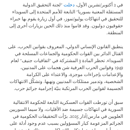
في 2 أكتوبر/تشرين الأول،
دخلت
"لجنة التحقيق الدولية
المستقلة المعنية بسوريا" التابعة للأمم المتحدة إلى السويداء
للتحقيق في انتهاكات يوليو/تموز، في أول زيارة يقوم بها خبراء
حقوقيون دوليون. وقد قاموا منذ ذلك الحين بزيارات أخرى إلى
المنطقة.
ينطبق القانون الإنساني الدولي، المعروف بقوانين الحرب، على
القتال الدائر بين القوات الحكومية والجماعات المسلحة في
السويداء. تحظر المادة 3 المشتركة في "اتفاقيات جنيف" لعام
1949 وقوانين الحرب العرفية شن هجمات على المدنيين،
والإعدامات بإجراءات موجزة، والاعتداء على الكرامة
الشخصية، وتدمير ممتلكات المدنيين ونهبها. وتشكّل الانتهاكات
الجسيمة لقوانين الحرب المرتكبة بنيّة إجرامية جرائمَ حرب.
سبق أن تورطت القوات العسكرية التابعة للحكومة الانتقالية
السورية في انتهاكات جسيمة ضد الأقليات، ولا سيما السوريين
العلويين في مارس/آذار 2025. برّأت التحقيقات الحكومية في
الجرائم المزعومة كبار المسؤولين بسبب عدم وجود أدلة على