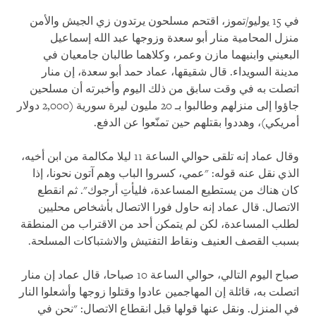
في 15 يوليو/تموز، اقتحم مسلحون يرتدون زي الجيش والأمن
منزل المحامية منار أبو سعدة وزوجها عبد الله إسماعيل
البعيني وابنيهما مازن وعمر، وكلاهما طالبان جامعيان في
مدينة السويداء. قال شقيقها، عماد حمد أبو سعدة، إن منار
اتصلت به في وقت سابق من ذلك اليوم وأخبرته أن مسلحين
جاؤوا إلى منزلهم وطالبوا بـ 20 مليون ليرة سورية (2,000 دولار
أمريكي)، وهددوا بقتلهم حين تمنّعوا عن الدفع.
وقال عماد إنه تلقى حوالي الساعة 11 ليلا مكالمة من ابن أخيه،
الذي نقل عنه قوله: "عمي، كسروا الباب وهم آتون نحونا، إذا
كان هناك من يستطيع المساعدة، فليأتِ أرجوك". ثم انقطع
الاتصال. قال عماد إنه حاول فورا الاتصال بأشخاص محليين
لطلب المساعدة، لكن لم يتمكن أحد من الاقتراب من المنطقة
بسبب القصف العنيف ونقاط التفتيش والاشتباكات المسلحة.
صباح اليوم التالي، حوالي الساعة 10 صباحا، قال عماد إن منار
اتصلت به، قائلة إن المهاجمين عادوا وقتلوا زوجها وأشعلوا النار
في المنزل. ونقل عنها قولها قبل انقطاع الاتصال: "نحن في