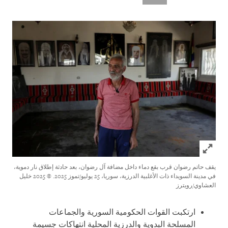
Click to expand Image
يقف حاتم رضوان قرب بقع دماء داخل مضافة آل رضوان، بعد حادثة إطلاق نار دموية،
في مدينة السويداء ذات الأغلبية الدرزية، سوريا، 25 يوليو/تموز 2025.
© 2025 خليل
العشاوي/رويترز
ارتكبت القوات الحكومية السورية والجماعات
المسلحة البدوية والدرزية المحلية انتهاكات جسيمة