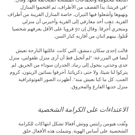
التابعة للحكومة والجماعات المسلحة المتحالفة معها. وقال:
"في قريتنا، بدأ القصف من الأطراف، ثم اقتحموا المنازل
ونهبوها وأشعلوا فيها النيران، خاصة المنازل القريبة من أطراف
القرية. ذهب أحد معارفي إلى القرية وأخبرني أن منزلي
ومتجري أُحرِقا. وقال إن 30 قرويا على الأقل يعرفهم شخصيا
قُتلوا، بينهم اثنان من أقاربه كبار السن.
قالت إحدى سكان دمشق، التي كانت عائلتها النازحة تعيش
أيضا في المزرعة: "لم أتخيل قط أن أرى منزل طفولتي، منزل
جدي وجدتي، يتحول إلى رماد. الجدران سوداء من الحريق. لم
يتركوا لنا شيئا، ولا حتى ذكرياتنا. أحرقوا بساتين الزيتون، كروم
العنب. كل ما كنا نعيش منه". أظهرت الصور الفوتوغرافية
منزل جديها الفارغ والمحروق.
الاعتداءات على الكرامة الشخصية
وثّقت هيومن رايتس ووتش أفعالا تشكل انتهاكات للكرامة
الشخصية على أساس الهوية. وشملت هذه الأفعال حلق