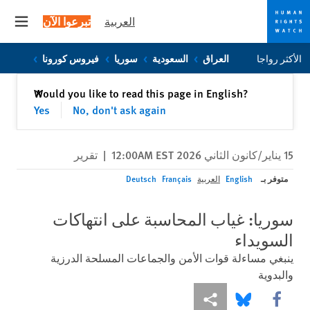
العربية
تبرعوا الآن
 menu
Skip
Skip
الأكثر رواجا
العراق
السعودية
سوريا
فيروس كورونا
to
to
cookie
main
إغلاق
Would you like to read this page in English?
✕
content
privacy
Yes
No, don't ask again
notice
15 يناير/كانون الثاني 2026 12:00AM EST
|
تقرير
متوفر بـ
English
العربية
Français
Deutsch
سوريا: غياب المحاسبة على انتهاكات
السويداء
ينبغي مساءلة قوات الأمن والجماعات المسلحة الدرزية
والبدوية
Share this via Facebook
Share this via مشاركة
Share this via Bluesky