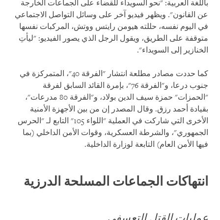
باللغة العربية: "نحو السويداء للقضاء على الجماعات الخارجة
عن القانون". ويظهر فيديو آخر على وسائل التواصل الاجتماعي
في اليوم نفسه، حللته هيومن رايتس ووتش، المركبات نفسها
متوقفة على الطريق، ويقول الرجل الذي يصور الفيديو: "ليأتِ
الخنازير إلى السويداء".
كما حددت مصادر مطلعة انتشار "الفرقة 40"، المتمركزة في
جنوب درعا، و"الفرقة 76"، بإمرة القائد السابق لفرقة
"الحمزات" حمزة سيف الدين بولاد، و"الفرقة 80 مدرعات"،
بقيادة أحمد رزق. وقال المصدر إن من بين الأجهزة الأمنية
الأخرى التي شاركت في العملية "اللواء 105" التابع لـ "الحرس
الجمهوري"، والشرطة العسكرية، وقوات الأمن الداخلي (بما
فيها الأمن العام) التابعة لوزارة الداخلية.
انتهاكات الجماعات المسلحة الدرزية
عمليات القتل التعسفي