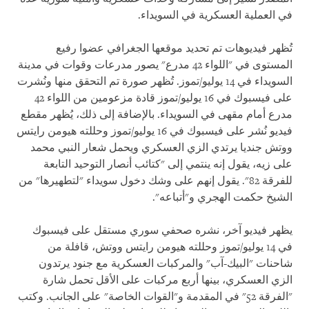
في العملية العسكرية في السويداء.
تُظهر فيديوهات تم تحديد موقعها الجغرافي عضوا رفيع
المستوى في "اللواء 42 مدرع" يصور مدرعات وقوات في مدينة
السويداء في 14 يوليو/تموز. تُظهر صورة تم التحقق منها ونُشرت
على فيسبوك في 16 يوليو/تموز قادة مزعومين من اللواء 42
مدرع أمام مقهى في السويداء. بالإضافة إلى ذلك، يُظهر مقطع
فيديو نُشر على فيسبوك في 16 يوليو/تموز وحللته هيومن رايتس
ووتش جنديا يرتدي الزي العسكري ويحمل شعار النبي محمد
على زيه، يقول إنه ينتمي إلى "كتائب أنصار التوحيد التابعة
للفرقة 82". يقول إنهم على وشك دخول سويداء "لتطهيرها" من
الشيخ حكمت الهجري و"أتباعه".
يظهر فيديو آخر، نشره صحفي سوري مستقل على فيسبوك
في 14 يوليو/تموز وحللته هيومن رايتس ووتش، قافلة من
شاحنات "البيك-آب" والمركبات العسكرية مع جنود يرتدون
الزي العسكري، بينها أربع مركبات على الأقل تحمل شارة
"الفرقة 52" في المقدمة و"القوات الخاصة" على الجانب. وكتب