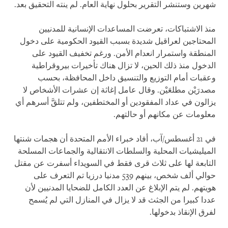
شهرين وستنشر التقرير بحلول نهاية العام. لم ينته التحقيق بعد.
منذ الاشتباكات، تعرضت المساعدات الإنسانية للمدنيين
المحتاجين لعراقيل شديدة بسبب القيود الحكومية على دخول
المنطقة واستمرار انعدام الأمن. ورغم تخفيف القيود على
الدخول منذ ذلك الحين، لا تزال هناك تأخيرات بيروقراطية
وعقبات أمام التوزيع والتنسيق داخل المحافظة، بحسب
مصدرَيْن مطلعَيْن. وقال عامل إغاثة إن عشرات الأشخاص لا
يزالون في عداد المفقودين أو المختطفين، ولم تتلقَّ أسرهم أي
معلومات عن مكانهم أو حالتهم.
في 21 أغسطس/آب، أفاد خبراء الأمم المتحدة أن هجمات شنتها
الميليشيات المحلية والسلطات الانتقالية والجماعات المسلحة
التابعة لها على ثلاث قرى فقط في السويداء أسفرت عن مقتل
حوالي ألف شخص، بينهم 539 مدنيا درزيا تم التعرف على
هويتهم. لم يتم الإبلاغ عن العدد الكامل للضحايا المدنيين لأن
عددا كبيرا من الجثث قد لا يزال في المنازل التي لم يُسمح
لفرق الإنقاذ بدخولها.