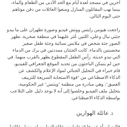
آخرين في مسجد لعدة أيام مع الحد الأدنى من الطعام والماء،
بينما نهب المقاتلون المنازل ومنعوا العائلات من دفن موتاهم
حتى اليوم التالي.
راجعت هيومن رايتس ووتش فيديو وصورة تظهران على ما يبدو
جثتي نبال وعلي، اللتين عُثر عليهما في منطقة صخرية. تظهر
الصور جثة شخص في ملابس نسائية وجثة طفل صغير
مخضبتين بالدماء. كانت الجثتان ممددتين في برك من الدماء
التي تبدو حديثة. رأس الطفل المقطوع يظهر بالقرب منهما. في
حين لم يتمكن الباحثون من تحديد الموقع الجغرافي للفيديو،
قام خبراء في التحليل الجنائي لمواد الإعلام والكشف عن
الذكاء الاصطناعي من "قوة الاستجابة السريعة للتزييف
العميق"، وهي مبادرة من منظمة "ويتنس" غير الحكومية،
بتحليل ملف الفيديو وخلصوا إلى أنه لا يوجد دليل على التلاعب
بواسطة الذكاء الاصطناعي.
عائلة الهوارين
قالت امرأة عمرها 18 عاما من عائلة الهوارين إن منزل عائلتها