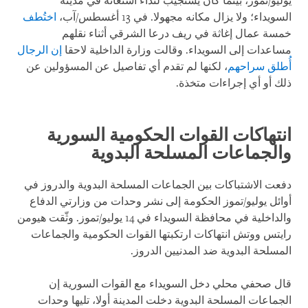
يوليو/تموز، بينما كان يستجيب لنداء استغاثة في مدينة
السويداء؛ ولا يزال مكانه مجهولا. في 13 أغسطس/آب،
اختُطف
خمسة عمال إغاثة في ريف درعا الشرقي أثناء نقلهم
مساعدات إلى السويداء. وقالت وزارة الداخلية لاحقا
إن الرجال
أُطلق سراحهم
، لكنها لم تقدم أي تفاصيل عن المسؤولين عن
ذلك أو أي إجراءات متخذة.
انتهاكات القوات الحكومية السورية
والجماعات المسلحة البدوية
دفعت الاشتباكات بين الجماعات المسلحة البدوية والدروز في
أوائل يوليو/تموز الحكومة إلى نشر وحدات من وزارتي الدفاع
والداخلية في محافظة السويداء في 14 يوليو/تموز. وثّقت هيومن
رايتس ووتش انتهاكات ارتكبتها القوات الحكومية والجماعات
المسلحة البدوية ضد المدنيين الدروز.
قال صحفي محلي دخل السويداء مع القوات السورية إن
الجماعات المسلحة البدوية دخلت المدينة أولا، تليها وحدات