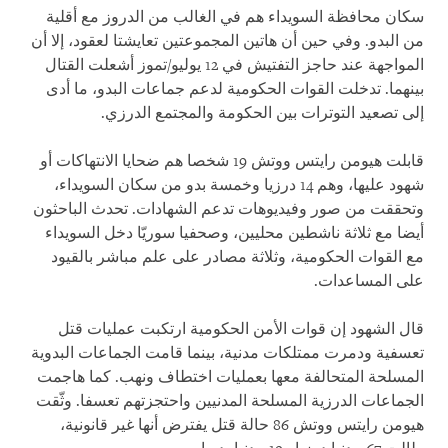
سكان محافظة السويداء هم في الغالب من الدروز مع أقلية
من البدو. وفي حين أن هاتين المجموعتين تعايشتا لعقود، إلا أن
المواجهة عند حاجز التفتيش في 12 يوليو/تموز أشعلت القتال
بينهما. تدخلت القوات الحكومية لدعم جماعات البدو، ما أدى
إلى تصعيد التوترات بين الحكومة والمجتمع الدرزي.
قابلت هيومن رايتس ووتش 19 شخصا هم ضحايا الانتهاكات أو
شهود عليها، وهم 14 درزيا وخمسة بدو من سكان السويداء،
وتحققت من صور وفيديوهات تدعم الشهادات. تحدث الباحثون
أيضا مع ثلاثة ناشطين محليين، وصحفيا سوريّا دخل السويداء
مع القوات الحكومية، وثلاثة مصادر على علم مباشر بالقيود
على المساعدات.
قال الشهود إن قوات الأمن الحكومية ارتكبت عمليات قتل
تعسفية ودمرت ممتلكات مدنية، بينما قامت الجماعات البدوية
المسلحة المتحالفة معها بعمليات اختطاف ونهب. كما هاجمت
الجماعات الدرزية المسلحة المدنيين واحتجزتهم تعسفا. وثّقت
هيومن رايتس ووتش 86 حالة قتل يفترض أنها غير قانونية،