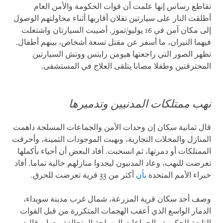
تقاطع رساس إنها علمت أن قوات الحكومة والأمن العام
أطلقت النار على سيارتين تقلان أقاربها أثناء محاولتهم الوصول
إلى مكان آمن في 16 يوليو/تموز. أصيبت السيارتان واشتعلت
فيهما النيران، ما أسفر عن مقتل تسعة أشخاص، بينهم أطفال.
تظهر الصور التي راجعتها هيومن رايتس ووتش السيارتين
المحترقتين وطفلا مصابا يتلقى العلاج في المستشفى.
نهب ممتلكات المدنيين وتدميرها
قال ثمانية سكان إن وحدات الأمن والجماعات المسلحة داهمت
المنازل والمحلات التجارية، ونهبت الموجودات الثمينة، وأحرقت
الممتلكات أو دمرتها، ثم انسحبت. أفاد البعض أن أحياء بأكملها
تعرضت للنهب، وعاد المدنيون ليجدوا منازلهم خالية تماما. أفاد
خبراء الأمم المتحدة
بأن
أكثر من 33 قرية تعرضت للحرق.
وصف أحد سكان قرية المزرعة، شمال غرب مدينة سويداء،
الدمار الواسع الذي أعقب الهجمات المتكررة من قبل القوات