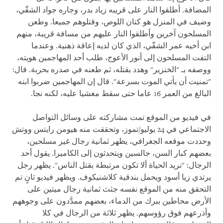
المضافة. أطلقوا النار على قريبه زياد بدر، وجاره جواد الشقّي،
وضيف في المنزل هو كنان اللوص، وقتلوهم جميعا. وطعن
المسلحون آخرين وأطلقوا النار عليهم من مسافة قريبة، منهم
ابن أخيه عمر الشقّي، الذي كان لديه إعاقة ذهنية. وعندما
التفت المسلحون إلى أنور الأعوج، طلب أحد المهاجمين هويته،
ووصفه بـ "الخنزير" وهدد بقتله، ثم طعنه في صدره بحربة. قال:
"تمنيت أن يأتي الموت بسرعة". قال إن المهاجمين ضربوا ابنه
البالغ من العمر 16 عاما حتى سقط مغشيا عليه، لكنه نجا.
في فيديو من الموقع تمت مشاركته على وسائل التواصل
الاجتماعي في 24 يوليو/تموز، وتحققت منه هيومن رايتس ووتش
وحددت موقعه الجغرافي، يظهر ثمانية رجال غير مسلحين،
بعضهم كبار السن، جالسين ويتحدثون إلى الكاميرا. يقول أحد
الرجال: "نريد الحياة ألا تكون مرتبطة بقتل الناس". يظهر رجل
يرتدي زيا أسود ويحمل بندقية كلاشنيكوف. ويظهر فيديو ثانٍ تم
التحقق منه من الموقع نفسه جثث ثمانية رجال ميتين على
الأرض محاطين ببرك من الدماء، بعضهم ممدَّدون على وجوههم
وأذرعهم فوق رؤوسهم. يظهر ثلاثة من الرجال في كلا