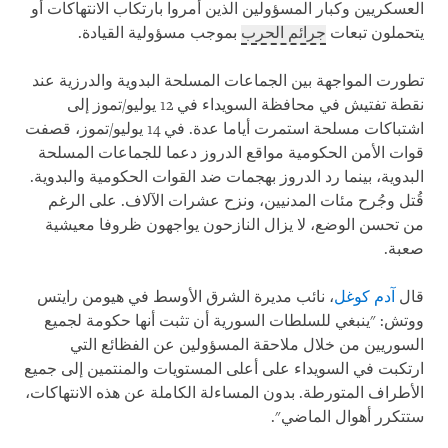
العسكريين وكبار المسؤولين الذين أمروا بارتكاب الانتهاكات أو
يتحملون تبعات
جرائم الحرب
بموجب مسؤولية القيادة.
تطورت المواجهة بين الجماعات المسلحة البدوية والدرزية عند
نقطة تفتيش في محافظة السويداء في 12 يوليو/تموز إلى
اشتباكات مسلحة استمرت أياما عدة. في 14 يوليو/تموز، قصفت
قوات الأمن الحكومية مواقع الدروز دعما للجماعات المسلحة
البدوية، بينما رد الدروز بهجمات ضد القوات الحكومية والبدوية.
قُتل وجُرح مئات المدنيين، ونزح عشرات الآلاف. على الرغم
من تحسن الوضع، لا يزال النازحون يواجهون ظروفا معيشية
صعبة.
قال
آدم كوغل
، نائب مديرة الشرق الأوسط في هيومن رايتس
ووتش: "ينبغي للسلطات السورية أن تثبت أنها حكومة لجميع
السوريين من خلال ملاحقة المسؤولين عن الفظائع التي
ارتكبت في السويداء على أعلى المستويات والمنتمين إلى جميع
الأطراف المتورطة. بدون المساءلة الكاملة عن هذه الانتهاكات،
ستتكرر أهوال الماضي".