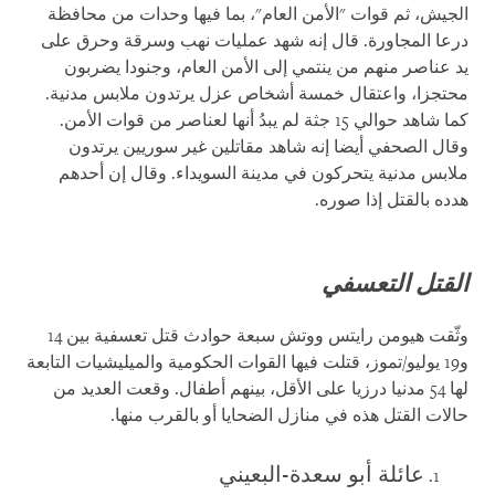
الجيش، ثم قوات "الأمن العام"، بما فيها وحدات من محافظة
درعا المجاورة. قال إنه شهد عمليات نهب وسرقة وحرق على
يد عناصر منهم من ينتمي إلى الأمن العام، وجنودا يضربون
محتجزا، واعتقال خمسة أشخاص عزل يرتدون ملابس مدنية.
كما شاهد حوالي 15 جثة لم يبدُ أنها لعناصر من قوات الأمن.
وقال الصحفي أيضا إنه شاهد مقاتلين غير سوريين يرتدون
ملابس مدنية يتحركون في مدينة السويداء. وقال إن أحدهم
هدده بالقتل إذا صوره.
القتل التعسفي
وثّقت هيومن رايتس ووتش سبعة حوادث قتل تعسفية بين 14
و19 يوليو/تموز، قتلت فيها القوات الحكومية والميليشيات التابعة
لها 54 مدنيا درزيا على الأقل، بينهم أطفال. وقعت العديد من
حالات القتل هذه في منازل الضحايا أو بالقرب منها.
عائلة أبو سعدة-البعيني