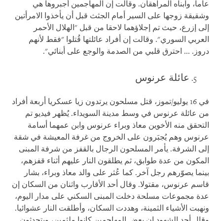
عاما، وابناه المراهقان. وقالت إن المهاجمين أجبروها هي
وشقيقة زوجها على السير أمام الجثث قبل أن يأخذوا الامرأتين
إلى إزرع، حيث تم إجلاؤهما لاحقا من قبل "الهلال الأحمر
العربي السوري". وقالت إن أفراد عائلتها قُتلوا "فقط لأنهم
دروز. ... احترق قلبي من الصدمة والوجع على أبنائي".
عائلة عرنوس
في 16 يوليو/تموز، قتل مسلحون يرتدون زيا عسكريا أربعة أفراد
من عائلة عرنوس في وسط مدينة السويداء. يُظهر فيديو تم
التحقق منه الأخوين معاذ وبراء عرنوس وابن عمهما أسامة
عرنوس وهم يُجبَرون على الخروج من غرفة المعيشة في شقة
إلى الشرفة. يأمر المسلحون الرجال بالقفز من شرفة المبنى
المكون من عدة طوابق، ثم يطلقون النار عليهم أثناء قفزهم،
بينما يصوّرهم رجل آخر. كما عُثر على والد معاذ وبراء، بشار
قاسم عرنوس، مقتولا. وقال أحد الأقارب واثنان من السكان إن
عدة مجموعات مسلحة دخلت المبنى السكني على مدار اليوم،
ونهبت الأشياء الثمينة، وهددت السكان، وأطلقت النار عشوائيا.
وقال أحد الشهود إن بعض المهاجمين كانوا ملثمين، ويتحدثون