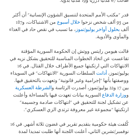
طالت 67 مدنيا درزيا و19 مدنيا بدويا.
قدر "مكتب الأمم المتحدة لتنسيق الشؤون الإنسانية" أن أكثر
من 93 ألف شخص نزحوا
خلال أسبوع
من الاشتباكات، و187
ألف
بحلول أواخر يوليو/تموز
، ما تسبب في نقص حاد في الغذاء
والمأوى والأدوية.
قالت هيومن رايتس ووتش إن الحكومة السورية المؤقتة
تقاعست عن اتخاذ الخطوات المناسبة للتحقيق بشكل نزيه في
الانتهاكات التي ارتكبتها جميع الأطراف خلال القتال. في 16
يوليو/تموز،
أدانت
السلطات السورية "الانتهاكات" في السويداء
ووصفتها بأنها "إجرامية وغير قانونية" وتعهدت بالتحقيق فيها.
بين 17 و22 يوليو/تموز، أصدرت الرئاسة و
الشرطة العسكرية
و
وزارة الدفاع
السورية بيانات تعهدت فيها بالمساءلة وأعلنت
عن تشكيل لجنة للتحقيق في "انتهاكات صادمة وجسيمة"
ارتكبتها "مجموعة غير معروفة ترتدي الزي العسكري".
كُلفت هيئة حكومية بتقديم تقرير في غضون ثلاثة أشهر. في 16
نوفمبر/تشرين الثاني، أعلنت اللجنة أنها طلبت تمديدا لمدة