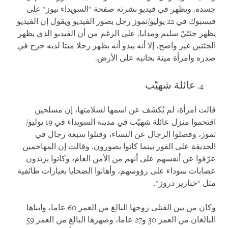
جسده. ويظهر في فيديو نشرته صفحة "السويداء نيوز" على
فيسبوك في 22 يوليو/تموز رجل يصور الفيديو ويقول إن الفيديو
يظهر جثتَيْ سليم ومدايا. على الرغم من أن الفيديو الذي يظهر
الجثتين غير واضح، إلا أنه يبدو أنه يظهر رجلا ميتا لديه جرح في
صدره وامرأة ميتة بجانبه على الأرض.
عائلة شهيّب
قالت امرأة، لم يُكشَف عن اسمها لسلامتها، إن مسلحين
اقتحموا منزل عائلة شهيّب في مدينة السويداء في 19 يوليو/
تموز، وفصلوا الرجال عن النساء، وقتلوا سبعة رجال في
الحديقة على الفور بينما كانوا يصورون. وقالت إن المهاجمين
عرّفوا عن أنفسهم على أنهم من الأمن العام، وكانوا يرتدون
عصابات سوداء على رؤوسهم، وأهانوا الضحايا بعبارات طائفية
مثل "خنازير دروز".
وكان من بين القتلى زوجها البالغ من العمر 60 عاما، وابناها
البالغان من العمر 30 و27 عاما، وصهرها البالغ من العمر 59