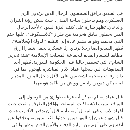
في الفيديو، يرافق الصحفيون الرجال الذين يرتدون الزي
العسكري وهم يدخلون ساحة المبنى، حيث يمكن رؤية النيران
والدخان. تظهر شارة على كتف البزة السوداء لأحد الرجال
الذين يحملون بنادق هجومية من طراز "كلاشنيكوف"، عليها ختم
النبي محمد، وهو ما يشير عادة إلى تنظيم "الدولة الإسلامية".
يُظهر الفيديو أيضا رجلا يرتدي زيّا عسكريا يحمل شعارا أزرق
مطابقا للشعار القديم للجماعة المسلحة الإسلامية "هيئة تحرير
الشام"، التي تسيطر حاليا على الحكومة السورية. يُظهر أحد
الفيديوهات التي سجلها عماد الآثار المباشرة للهجوم، بما في
ذلك رفات متفحمة لشخصين على الأقل داخل المنزل المدمر.
لم تتمكن هيومن رايتس ووتش من تأكيد هويتيهما.
قال عماد إنه لم تتمكن أية فرقة طوارئ من الوصول إلى
الموقع بسبب الاشتباكات المسلحة وإغلاق الطرق، وبقيت جثث
أفراد الأسرة في المنزل أربعة أيام قبل أن يدفنها الأقارب هناك.
قال شهود عيان إن المهاجمين تحدثوا بلكنة سورية، وعرّفوا عن
أنفسهم على أنهم من وزارة الدفاع والأمن العام، وظهروا في