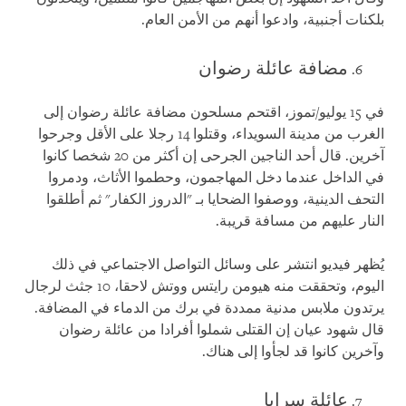
بلكنات أجنبية، وادعوا أنهم من الأمن العام.
مضافة عائلة رضوان
في 15 يوليو/تموز، اقتحم مسلحون مضافة عائلة رضوان إلى
الغرب من مدينة السويداء، وقتلوا 14 رجلا على الأقل وجرحوا
آخرين. قال أحد الناجين الجرحى إن أكثر من 20 شخصا كانوا
في الداخل عندما دخل المهاجمون، وحطموا الأثاث، ودمروا
التحف الدينية، ووصفوا الضحايا بـ "الدروز الكفار" ثم أطلقوا
النار عليهم من مسافة قريبة.
يُظهر فيديو انتشر على وسائل التواصل الاجتماعي في ذلك
اليوم، وتحققت منه هيومن رايتس ووتش لاحقا، 10 جثث لرجال
يرتدون ملابس مدنية ممددة في برك من الدماء في المضافة.
قال شهود عيان إن القتلى شملوا أفرادا من عائلة رضوان
وآخرين كانوا قد لجأوا إلى هناك.
عائلة سرايا