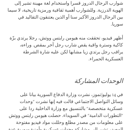
شوارب الرجال الدروز قسرا واستخدام لغة مهينة تشير إلى
الهوية الدرزية. وللشوارب أهمية ثقافية ورمزية تاريخية، لا سيما
بين الرجال الدروز الأكبر سنا أو الذين يعتنقون التقاليد في
سوريا.
أظهر فيديو، تحققت منه هيومن رايتس ووتش، رجلا يرتدي بزّة
كاكية وسترة واقية يقص شارب رجل آخر بمقص. وراءه،
يراقب رجل يرتدي زيا مشابها لكن عليه شارة الشرطة
العسكرية الحمراء.
الوحدات المشاركة
في 14 يوليو/تموز، نشرت وزارة الدفاع السورية بيانا على
وسائل التواصل الاجتماعي قالت فيه إنها نشرت "وحدات
عسكرية متخصصة" بالتنسيق مع وزارة الداخلية ردا على
"التطورات الدامية" في السويداء. حصلت هيومن رايتس ووتش
على معلومات من مصدر مطلع وحللت مواد فيديو مفتوحة
المصدر تشير إلى مشاركة وحدات عسكرية وأمنية سورية عدة