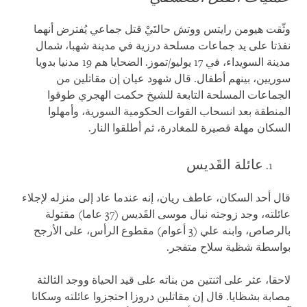
وثّقت هيومن رايتس ووتش حالتَيْ قتل جماعي يُفترض أنهما
نفذتا على يد جماعات مسلحة درزية في مدينة شهبا، شمال
مدينة السويداء، في 17 يوليو/تموز. الضحايا هم 19 مدنيا بدويا
سوريين، بينهم أطفال. قال شهود عيان إن مقاتلين من
الجماعات المسلحة التابعة للشيخ حكمت الهجري طوقوا
المنطقة بعد انسحاب القوات الحكومية السورية، وأمهلوا
السكان مهلة قصيرة للمغادرة، ثم أطلقوا النار.
عائلة القَديس
قال أحد السكان، عاطف ريان، إنه عندما عاد إلى منزله لإجلاء
عائلته، وجد زوجته نبال موسى القَديس (37 عاما) مقتولة
بالرصاص، وابنه علي (3 أعوام) مقطوع الرأس، على الأرجح
بواسطة شظية سلاح متفجر.
لاحقا، عثر على اثنتين من بناته على قيد الحياة ووجد الثالثة
مصابة بشظايا. قال إن مقاتلين دروزا احتجزوا عائلته وسكانا