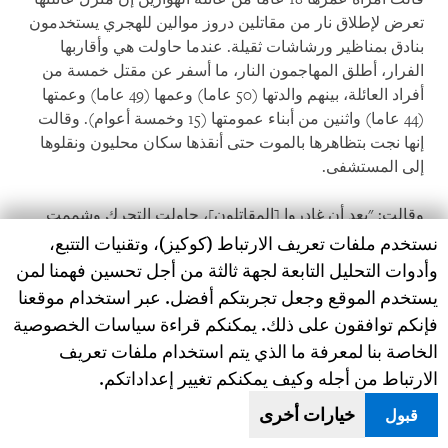
تعرض لإطلاق نار من مقاتلين دروز موالين للهجري يستخدمون
بنادق بمناظير ورشاشات ثقيلة. عندما حاولت هي وأقاربها
الفرار، أطلق المهاجمون النار، ما أسفر عن مقتل خمسة من
أفراد العائلة، بينهم والدتها (50 عاما) وعمها (49 عاما) وعمتها
(44 عاما) واثنين من أبناء عمومتها (15 وخمسة أعوام). وقالت
إنها نجت بتظاهرها بالموت حتى أنقذها سكان محليون ونقلوها
إلى المستشفى.
وقالت: "بعد أن غادروا [المقاتلون]، حاولت التحرك وشممت
Human Rights Watch cookie preferences
رائحة دخان. وجدت جثة أمي تحترق. كان عمي مصابا بطلقات
نستخدم ملفات تعريف الارتباط (كوكيز)، وتقنيات التتبع،
نارية في الرأس واليد والخصر والوجه. أمي أصيبت بجروح في
وأدوات التحليل التابعة لجهة ثالثة من أجل تحسين فهمنا لمن
ظهرها وصدرها. ابنة ابن عمي البالغة من العمر خمس سنوات
يستخدم الموقع وجعل تجربتكم أفضل. عبر استخدام موقعنا
وزوجة عمي أصيبتا بطلقات نارية في الظهر. ماتوا جميعا على
فإنكم توافقون على ذلك. يمكنكم قراءة سياسات الخصوصية
الفور".
الخاصة بنا لمعرفة ما الذي يتم استخدام ملفات تعريف
الارتباط من أجله وكيف يمكنكم تغيير إعداداتكم.
في المجموع، حدد السكان 19 مدنيا بدويا قُتلوا في شهبا ذلك
اليوم.
خيارات أخرى
قبول