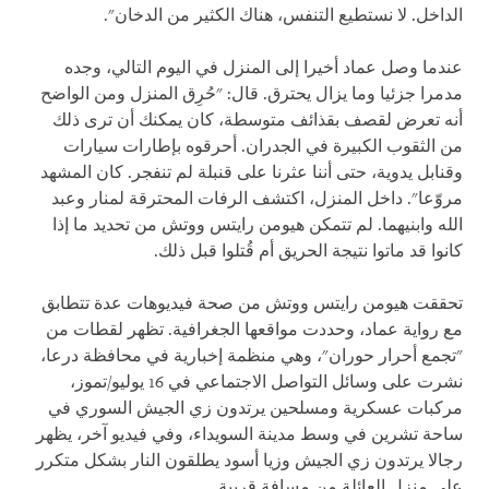
الداخل. لا نستطيع التنفس، هناك الكثير من الدخان".
عندما وصل عماد أخيرا إلى المنزل في اليوم التالي، وجده
مدمرا جزئيا وما يزال يحترق. قال: "حُرِق المنزل ومن الواضح
أنه تعرض لقصف بقذائف متوسطة، كان يمكنك أن ترى ذلك
من الثقوب الكبيرة في الجدران. أحرقوه بإطارات سيارات
وقنابل يدوية، حتى أننا عثرنا على قنبلة لم تنفجر. كان المشهد
مروّعا". داخل المنزل، اكتشف الرفات المحترقة لمنار وعبد
الله وابنيهما. لم تتمكن هيومن رايتس ووتش من تحديد ما إذا
كانوا قد ماتوا نتيجة الحريق أم قُتلوا قبل ذلك.
تحققت هيومن رايتس ووتش من صحة فيديوهات عدة تتطابق
مع رواية عماد، وحددت مواقعها الجغرافية. تظهر لقطات من
"تجمع أحرار حوران"، وهي منظمة إخبارية في محافظة درعا،
نشرت على وسائل التواصل الاجتماعي في 16 يوليو/تموز،
مركبات عسكرية ومسلحين يرتدون زي الجيش السوري في
ساحة تشرين في وسط مدينة السويداء، وفي فيديو آخر، يظهر
رجالا يرتدون زي الجيش وزيا أسود يطلقون النار بشكل متكرر
على منزل العائلة من مسافة قريبة.