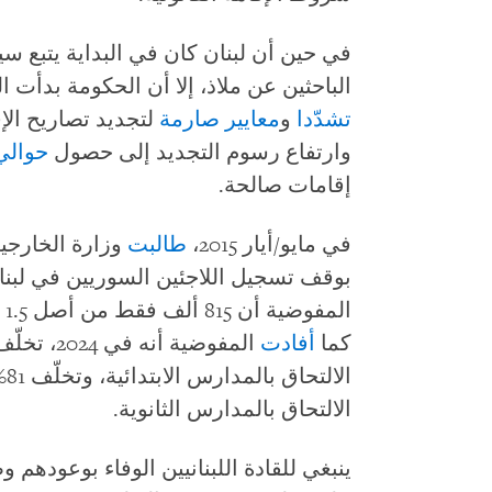
في حين أن لبنان كان في البداية يتبع سي
الباحثين عن ملاذ، إلا أن الحكومة بدأت العام 2015 ف
تشدّدا
و
معايير صارمة
لتجديد تصاريح الإ
وارتفاع رسوم التجديد إلى حصول
حوالي 20%ف
إقامات صالحة.
في مايو/أيار 2015،
طالبت
وزارة الخارجية 
بوقف تسجيل اللاجئين السوريين في لبنان. ح
ال
كما
أفادت
ال
الالتحاق بالمدارس الثانوية.
ينبغي للقادة اللبنانيين الوفاء بوعوده