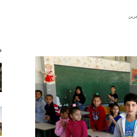
جرين
ق