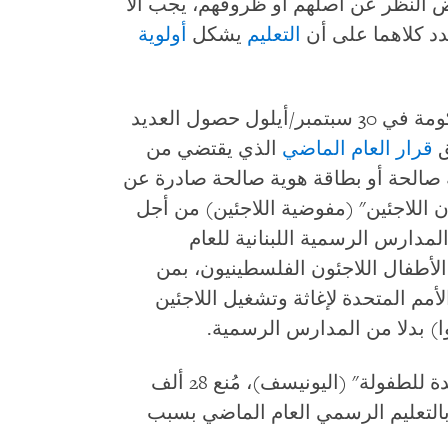
ض النظر عن أصلهم أو ظروفهم، يجب ألا
دد كلاهما على أن
التعليم
يشكل
أولوية
لكن في خطوة مخيبة للآمال، قيّدت الحكومة في 30 سبتمبر/أيلول حصول العديد
ق
قرار العام الماضي
الذي يقتضي من
مة صالحة أو بطاقة هوية صالحة صادرة عن
 اللاجئين" (مفوضية اللاجئين) من أجل
مدارس الرسمية اللبنانية للعام
عام، يلتحق الأطفال اللاجئون الفلسطينيون، بمن
أمم المتحدة لإغاثة وتشغيل اللاجئين
ا) بدلا من المدارس الرسمية.
وفقا لمتحدث باسم "منظمة الأمم المتحدة للطفولة" (اليونيسف)، مُنع 28 ألف
بالتعليم الرسمي العام الماضي بسبب