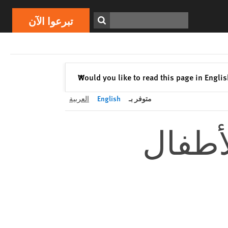
تبرعوا الآن
Print
ابحث
تبرعوا الآن
إغلاق
Would you like to read this page in Engli
✕
متوفر بـ
English
العربية
لأطفال