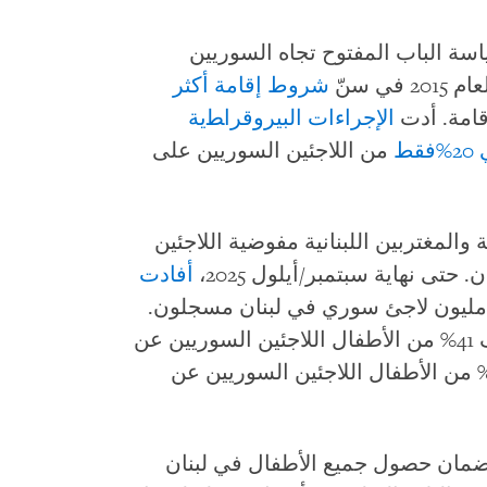
اسة الباب المفتوح تجاه السوريين
ي سنّ
شروط إقامة أكثر
قامة. أدت
الإجراءات البيروقراﻄية
قط
من اللاجئين السوريين على
والمغتربين اللبنانية مفوضية اللاجئين
تى نهاية سبتمبر/أيلول 2025،
أفادت
مفوضية أن 815 ألف فقط من أصل 1.5 مليون لاجئ سوري في لبنان مسجلون.
المفوضية أنه في 2024، تخلّف 41% من الأطفال اللاجئين السوريين عن
التحاق بالمدارس الابتدائية، وتخلّف 81% من الأطفال اللاجئين السوريين عن
م وضمان حصول جميع الأطفال في لبنان