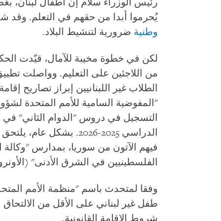
رئيس الوزراء سلام إن أطفال لبنان، بغ
يُحرموا أبدا من حقهم في التعلم. وقد ش
وطنية
ضرورية لتنشيط البلاد.
من اللاجئين على التعليم. وواصلت تطبي
الطلاب غير اللبنانيين إبراز تصاريح إقا
"المفوضية السامية للأمم المتحدة لشؤون
التسجيل في دروس "الدوام الثاني" في ال
الدراسي 2025-2026. بشكل 
فيهم الآتون من سوريا، بمدارس "وكالة ال
الفلسطينيين في الشرق الأدنى" (الأونرو
طفل غير لبناني على الأقل من الالتحاق 
شروط الإقامة القانونية.