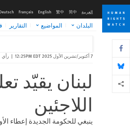
Skip
Skip
لبنان يقيّد تعليم عدد كبير من الأطفال اللاجئين
to
to
العربية
简中
繁中
English
Français
Deutsch
cookie
main
content
privacy
البلدان
المواضيع
التقارير
ف
notice
Share this via Facebook
7 أكتوبر/تشرين الأول 2025 12:25PM EDT
|
رأي
Share this via Bluesky
لبنان يقيّد ت
Share this via مشاركة
اللاجئين
ينبغي للحكومة الجديدة إعطاء الأول