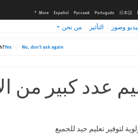
languages
More
Español
Русский
Português
日本語
يديو وصور
التأثير
من نحن
sh?
Yes
No, don't ask again
عليم عدد كبير من ا
وية لتوفير تعليم جيد للجميع