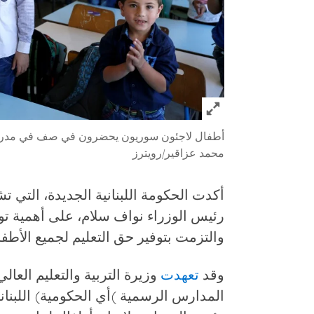
Click to expand Image
أطفال لاجئون سوريون يحضرون في صف في مدرسة بجبل لبنان، 7 أكتوب
محمد عزاقير/رويترز
أكدت الحكومة اللبنانية الجديدة، التي 
رئيس الوزراء نواف سلام، على أهمية توف
والتزمت بتوفير حق التعليم لجميع الأطفا
وقد
تعهدت
وزيرة التربية والتعليم العال
المدارس الرسمية )أي الحكومية) اللبناني