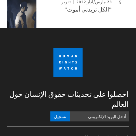
23 مارس/آذار 2022
تقرير
"الكل تريدني أموت"
احصلوا على تحديثات حقوق الإنسان حول
العالم
تسجيل