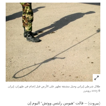
Click to expand Image
ظلال شرطي إيراني وحبل مشنقة تظهر على الأرض قبل إعدام في طهران، إيران.
© 2005 رويترز
(بيروت) -- قالت "هيومن رايتس ووتش" اليوم إن