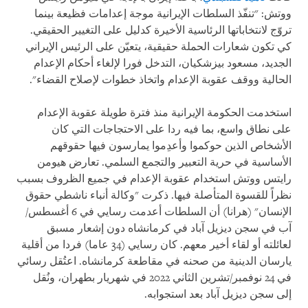
ووتش: "تنفّذ السلطات الإيرانية موجة إعدامات فظيعة بينما
تروّج لانتخاباتها الرئاسية الأخيرة كدليل على التغيير الحقيقي.
كي تكون شعارات الحملة حقيقية، يتعيّن على الرئيس الإيراني
الجديد، مسعود بيزشكيان، التدخل فورا لإلغاء أحكام الإعدام
الحالية ووقف عقوبة الإعدام واتخاذ خطوات لإصلاح القضاء".
استخدمت الحكومة الإيرانية منذ فترة طويلة عقوبة الإعدام
على نطاق واسع، بما فيه ردا على الاحتجاجات التي كان
الأشخاص الذين حوكموا وأعدِموا يمارسون فيها حقوقهم
الأساسية في حرية التعبير والتجمع السلمي. تعارض هيومن
رايتس ووتش استخدام عقوبة الإعدام في جميع الظروف بسبب
نظراً للقسوة المتأصلة فيها. ذكرت "وكالة أنباء ناشطي حقوق
الإنسان" (هرانا) أن السلطات أعدمت رسايي في 6 أغسطس/
آب في سجن ديزيل آباد في كرمانشاه دون إشعار مسبق
لعائلته أو لقاء أخير معهم. كان رسايي (34 عاما) فردا من أقلية
يارسان الدينية من صحنه في مقاطعة كرمانشاه. اعتُقل رسائي
في 24 نوفمبر/تشرين الثاني 2022 في شهريار بطهران، ونُقل
إلى سجن ديزيل آباد بعد استجوابه.