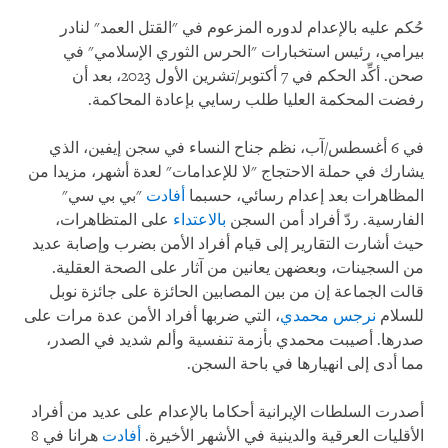
حُكم عليه بالإعدام لدوره المزعوم في "القتل العمد" لنادر
بيرامي، رئيس استخبارات "الحرس الثوري الإسلامي" في
صحن. أكِّد الحكم في 7 أكتوبر/تشرين الأول 2023، بعد أن
رفضت المحكمة العليا طلب رسايي بإعادة المحاكمة.
في 6 أغسطس/آب، نظم جناح النساء في سجن إيفين، الذي
يشارك في حملة الاحتجاج "لا للإعدامات" لعدة أشهر، مزيدا من
المظاهرات بعد إعدام رسائي، حسبما
أفادت
"بي بي سي"
الفارسية. ردّ أفراد أمن السجن
بالاعتداء
على المتظاهرات،
حيث أشارت التقارير إلى قيام أفراد الأمن بضرب وإصابة عديد
من السجينات، وبعضهن يعانين من آثار على الصحة العقلية.
قالت الجماعة إن من بين المصابين الحائزة على جائزة نوبل
للسلام
نرجس محمدي
، التي ضربها أفراد الأمن عدة مرات على
صدرها. أصيبت محمدي بأزمة تنفسية وألم شديد في الصدر،
مما أدى إلى انهيارها في باحة السجن.
أصدرت السلطات الإيرانية أحكاما بالإعدام على عديد من أفراد
الأقليات العرقية والدينية في الأشهر الأخيرة.
أفادت
هرانا في 8