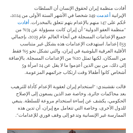
أفادت منظمة إيران لحقوق الإنسان أن السلطات
الإيرانية
أعدمت
249 شخصا في الأشهر الستة الأولى من 2024،
حُكم على 147 منهم بالإعدام بتهم تتعلق بالمخدرات.
أفادت
"منظمة العفو الدولية" أن إيران كانت مسؤولة عن 74% من
جميع الإعدامات المسجلة في أنحاء العالم عام 2023، بإجمالي
853 إعداما. استهدفت الإعدامات هذه بشكل غير متناسب
الأقلية العرقية البلوشية في إيران، والتي تشكل نحو 5% فقط
من السكان، لكنها تمثل 20% من الإعدامات المسجلة. بالإضافة
إلى ذلك، من بين الذين أعدِموا ما لا يقل عن 24 امرأة و5
أشخاص كانوا أطفالا وقت ارتكاب جرائمهم المزعومة.
قالت نقشبندي: "استخدام إيران لعقوبة الإعدام كأداة للترهيب
بعد محاكمات جائرة، وخاصة ضد الذين يسعون إلى الإصلاح
الحكومي، يكشف عن إساءة استخدام مروعة للسلطة. ينبغي
للدول الأخرى، وخاصة التي تتعامل مع إيران، أن تدين هذه
الممارسة غير الإنسانية وتدعو إلى وقف فوري للإعدامات".