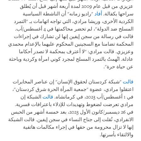
عزيزي من قبل عام 2009 لمدة أربعة أشهر قبل أن يُطلق
سراحها بكفالة.
أفاد
"راديو زمانه" أن الناشطة السياسية
الكردية الأخرى، وريشا مرادي، التي تواجه اتهامات بـ "التمرد
المسلح ضد الدولة"، لم تحضر محاكمتها في 4 أغسطس/آب.
قالت في رسالة من سجن إيفين إنها لن تشارك في إجراءات
المحكمة تضامنا مع السجينين المحكوم عليهما بالإعدام محمدي
وعزيزي. قالت مرادي: "لا أعترف بمحكمة لا تصدر أحكاما
عادلة. اتُهمتُ بالتمرد المسلح لمجرد كوني امرأة وكردية وباحثة
عن حياة حرة".
قالت
"شبكة كردستان لحقوق الإنسان" إن عناصر المخابرات
اعتقلوا مرادي، عضوة "جمعية المرأة الحرة شرق كردستان"،
في 1 أغسطس/آب 2023، في كرمانشاه.
قالت
الشبكة إن
مرادي تعرضت لضغوط وتهديدات للإدلاء باعترافات قسرية.
في 26 ديسمبر/كانون الأول 2023، بعد خمسة أشهر من الحبس
الانفرادي، نُقلت إلى جناح النساء في سجن إيفين. قالت الشبكة
إنها لا تزال محرومة من حقها في إجراء مكالمات هاتفية
والالتقاء بأسرتها.