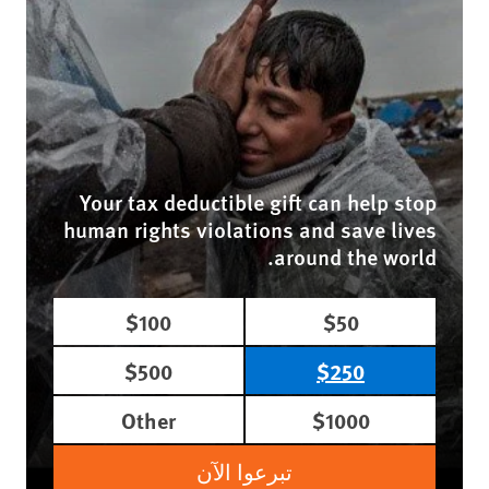
Your tax deductible gift can help stop
human rights violations and save lives
around the world.
$100
$50
$500
$250
Other
$1000
تبرعوا الآن