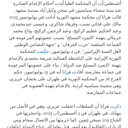
أغسطس/آب أن المحكمة العليا أيدت أحكام الإعدام الصادرة
ضد ستة سجناء سياسيين في سجن وكيل آباد بمدينة مشهد.
قالت هرانا إن محكمة مشهد الثورية أدانت في يوليو/تموز 2023
مالك علي فدائي نسب، وفرهاد شاكري، وعيسى عیدمحمدی،
وعبد الحكيم عظيم كركيج، وعبد الرحمن كركيج، وتاج محمد
خرمالي بتهمة "التمرد المسلح" بسبب عضويتهم المزعومة في
الجماعة السلفية "حزب الفرقان" و "جبهة التضامن الوطني
لأهل السنة الإيرانيين". في 4 يوليو/تموز،
حكمت
المحكمة
الثورية الإيرانية على الناشطة العمالية شريفة محمدي بالإعدام
بتهمة "التمرد المسلح ضد الدولة"، بناء على عضويتها المزعومة
في جماعة معارضة. أفادت
هرانا
أنه في 23 يوليو/تموز، حكم
الفرع 26 من المحكمة الثورية في طهران على بخشان عزيزي،
وهي سجينة سياسية كردية، بالإعدام بتهمة العضوية في
جماعات المعارضة.
ذكرت
هرانا أن السلطات اعتقلت عزيزي، وهي في الأصل من
مهاباد، في طهران في 4 أغسطس/آب 2023، واحتجزتها في
الجناح 209 بسجن إيفين. كما حرمتها من الاتصال بمحام ومن
الزيارات العائلية أربعة أشهر قبل نقلها إلى جناح النساء. اعتُقلت