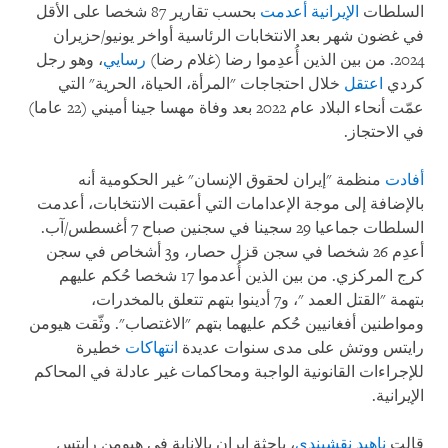
السلطات
الإيرانية
أعدمت
بحسب تقارير 87 شخصا على الأقل
في غضون شهر بعد الانتخابات الرئاسية أواخر يونيو/حزيران
2024. من بين الذين أُعدِموا رضا (غلام رضا)
رسايي
، وهو رجل
كردي
اعتقل
خلال احتجاجات "المرأة، الحياة، الحرية" التي
عمّت أنحاء البلاد عام 2022 بعد وفاة مهسا جينا أميني (22 عاما)
في الاحتجاز.
أفادت
منظمة "إيران لحقوق الإنسان" غير الحكومية أنه
بالإضافة إلى موجة الإعدامات التي أعقبت الانتخابات، أعدمت
السلطات جماعيا 29 سجينا في سجنين صباح 7 أغسطس/آب.
أعدِم 26 شخصا في سجن قزل حصار، و3 أشخاص في سجن
كرج المركزي. من بين الذين أُعدموا 17 شخصا حُكم عليهم
بتهمة "القتل العمد "، و7 أدينوا بتهم تتعلق بالمخدرات،
ومواطنين أفغانيين حُكم عليهما بتهم "الاغتصاب". وثّقت هيومن
رايتس ووتش على مدى سنوات عديدة
انتهاكات
خطيرة
للإجراءات القانونية الواجبة ومحاكمات غير عادلة في المحاكم
الإيرانية.
قالت
ناهيد نقشبندي
، باحثة إيران بالإنابة في هيومن رايتس