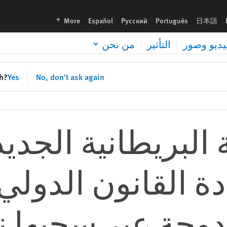
languages
More
Español
Русский
Português
日本語
يديو وصور
التأثير
من نحن
sh?
Yes
No, don't ask again
البريطانية الجديد
دة القانون الدولي
دوجة عبر سحبها ني