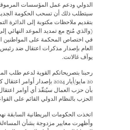
الدولي ودعم عمل المؤسسات المرموقة عا
سيتطلب ذلك أن تسحب الحكومة الجديدة
بتقديم ملاحظات مكتوبة إلى الدائرة التمه
في اختصاص المحكمة على المواطنين الإ
العام بإصدار مذكرات اعتقال ضد رئيس الو
يوآف غالانت.
رحبنا بتصريحاتكم القوية لدعم طلب المد
20 مايو/أيار 2024 بإصدار أو
بأن حزب العمال سيُنفّذ أي أوامر اعتقال
الحزب بالنظام الدولي القائم على القو
اتخذت الحكومات البريطانية السابقة نهجا 
وأظهرت معايير مزدوجة بشأن المساءلة و