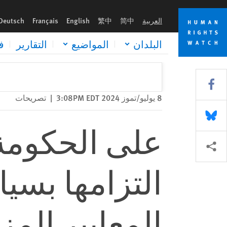
Skip
Skip
to
to
العربية
简中
繁中
English
Français
Deutsch
cookie
main
content
privacy
البلدان
المواضيع
التقارير
ف
notice
Share this via Facebook
8 يوليو/تموز 2024 3:08PM EDT
|
تصريحات
Share this via Bluesky
على الحكومة 
Share this via مشاركة
التزامها بسيا
المعايير المز