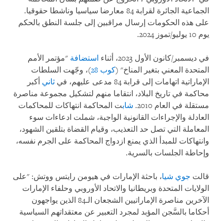
الجماعية الجائرة لقرابة 84 معارضا سياسيا وناشطا حقوقيا.
على هذه الحكومات إرسال مراقبين إلى جلسة النطق بالحكم
يوم 10 يوليو/تموز 2024.
في ديسمبر/كانون الأول 2023، أثناء
استضافة
"مؤتمر الأمم
المتحدة المعني بتغير المناخ" (
كوب 28
)، وجّهت السلطات
الإماراتية اتهامات إلى قرابة 84 مدعى عليهم، في
ثاني
أكبر
محاكمة في تاريخ البلاد، انتقاما منهم لتشكيل مجموعة مناصرة
مستقلة في العام 2010.
شاب
ت المحاكمة انتهاكات للمحاكمات
العادلة والإجراءات القانونية الواجبة، شملت ادعاءات سوء
المعاملة التي تصل حد التعذيب، وقيام القضاة بتلقين الشهود،
وانتهاكات للمبدأ الذي يمنع ازدواج المحاكمة على الجرم نفسه،
وإحاطة الجلسات بالسرية.
قالت
جوي شيا
، باحثة الإمارات في هيومن رايتس ووتش: "على
الولايات المتحدة وبريطانيا والاتحاد الأوروبي وحلفاء الإمارات
الآخرين مناصرة الإماراتيين الشجعان الـ84 الذين يواجهون
أحكاما بالسَّجن المؤبد لمجرد التعبير عن معتقداتهم السياسية