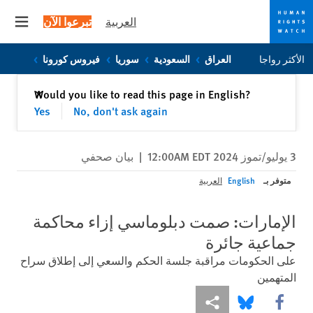
العربية
تبرعوا الآن
 menu
Skip
Skip
الأكثر رواجا
العراق
السعودية
سوريا
فيروس كورونا
to
to
cookie
main
إغلاق
Would you like to read this page in English?
✕
content
privacy
Yes
No, don't ask again
notice
3 يوليو/تموز 2024 12:00AM EDT
|
بيان صحفي
متوفر بـ
English
العربية
الإمارات: صمت دبلوماسي إزاء محاكمة
جماعية جائرة
على الحكومات مراقبة جلسة الحكم والسعي إلى إطلاق سراح
المتهمين
Share this via Facebook
Share this via مشاركة
Share this via Bluesky