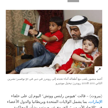
Click to expand Image
أحمد منصور يلعب مع أطفاله أثناء تحدثه إلى رويترز في دبي في 30 نوفمبر/ تشرين
الثاني 2011
©2011 رويترز/ نيخيل مونتيرو
(بيروت) – قالت "هيومن رايتس ووتش" اليوم إن على حلفاء
الإمارات
، بما يشمل الولايات المتحدة وبريطانيا والدول الأعضاء
في "الاتحاد الأوروبي"، الخروج عن صمتهم بشأن المحاكمة