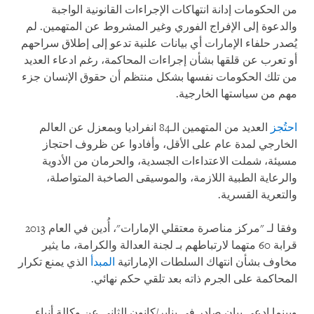
من الحكومات إدانة انتهاكات الإجراءات القانونية الواجبة
والدعوة إلى الإفراج الفوري وغير المشروط عن المتهمين. لم
يُصدر حلفاء الإمارات أي بيانات علنية تدعو إلى إطلاق سراحهم
أو تعرب عن قلقها بشأن إجراءات المحاكمة، رغم ادعاء العديد
من تلك الحكومات نفسها بشكل منتظم أن حقوق الإنسان جزء
مهم من سياستها الخارجية.
احتُجز
العديد من المتهمين الـ84 انفراديا وبمعزل عن العالم
الخارجي لمدة عام على الأقل، وأفادوا عن ظروف احتجاز
مسيئة، شملت الاعتداءات الجسدية، والحرمان من الأدوية
والرعاية الطبية اللازمة، والموسيقى الصاخبة المتواصلة،
والتعرية القسرية.
وفقا لـ "مركز مناصرة معتقلي الإمارات"، أُدين في العام 2013
قرابة 60 متهما لارتباطهم بـ لجنة العدالة والكرامة، ما يثير
مخاوف بشأن انتهاك السلطات الإماراتية
المبدأ
الذي يمنع تكرار
المحاكمة على الجرم ذاته بعد تلقي حكم نهائي.
وبينما ادعى بيان صادر في يناير/كانون الثاني عن وكالة أنباء