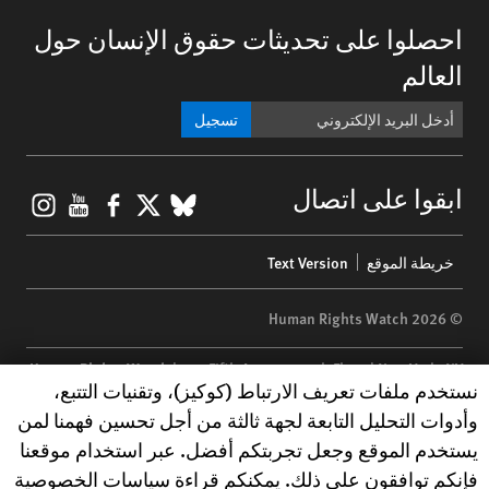
احصلوا على تحديثات حقوق الإنسان حول
العالم
تسجيل
gram
ouTube
Facebook
BlueSky
X
ابقوا على اتصال
Footer
خريطة الموقع
Text Version
menu
© 2026 Human Rights Watch
Human Rights Watch
| 350 Fifth Avenue, 34th Floor | New York,
NY
Human Rights Watch cookie preferences
نستخدم ملفات تعريف الارتباط (كوكيز)، وتقنيات التتبع،
10118-3299
USA
|
t
1.212.290.4700
وأدوات التحليل التابعة لجهة ثالثة من أجل تحسين فهمنا لمن
Human Rights Watch
is a 501(C)(3) nonprofit registered in the US
يستخدم الموقع وجعل تجربتكم أفضل. عبر استخدام موقعنا
under EIN: 13-2875808
فإنكم توافقون على ذلك. يمكنكم قراءة سياسات الخصوصية