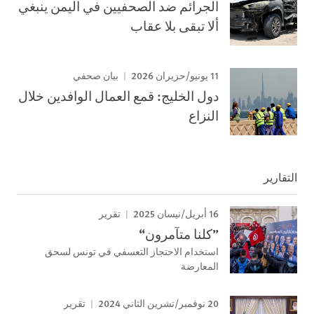
الجرائم ضد الصحفيين في اليمن ينبغي
ألا تبقى بلا عقاب
11 يونيو/حزيران 2026
بيان صحفي
دول الخليج: قمع العمال الوافدين خلال
النزاع
التقارير
16 أبريل/نيسان 2025
تقرير
”كلنا متآمرون“
استخدام الاحتجاز التعسفي في تونس لسحق
المعارضة
20 نوفمبر/تشرين الثاني 2024
تقرير