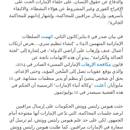
والدفاع عن حقوق الإنسان. على حلفاء الإمارات الحث على
الإفراج الفوري وغير المشروط عن هؤلاء النشطاء، والالتقاء
بأُسرهم، وإرسال مراقبين للمحاكمة، وإشهار إدانتهم للمحاكمة
الجائرة".
في بيان صدر في 6 يناير/كانون الثاني،
اتهمت
السلطات
الإماراتية المتهمين الـ84 بـ "إنشاء تنظيم سري... بغرض ارتكاب
أعمال عنف وإرهاب على أراضي الدولة"، في إشارة إلى "لجنة
العدالة والكرامة". يبدو أن هذه الاتهامات ناتجة عن
قانون
مكافحة الإرهاب
الإماراتي المسيء الصادر في 2014،
والذي يوقع عقوبات تصل إلى السَّجن المؤبد، وحتى الإعدام،
بحق أي شخص ينشئ أو ينظم أو يدير منظمات مشابهة. في 10
مايو/أيار،
أعلنت
"وكالة أنباء الإمارات" الرسمية أن الحكم في
هذه القضية سيصدر في 10 يوليو/تموز.
حثت هيومن رايتس ووتش الحكومات على إرسال مراقبين
لرصد جلسات المحاكمة، التي تدّعي الإمارات أنها مفتوحة أمام
الجمهور. لكن على حد علم هيومن رايتس ووتش، لم ترسل أي
سفارة في الإمارات مراقبين. كما طلبت هيومن رايتس ووتش