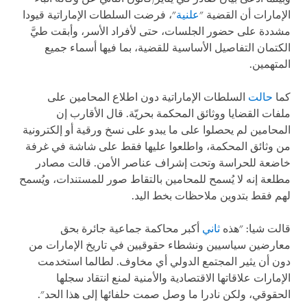
الإمارات أن القضية "
علنية
"، فرضت السلطات الإماراتية قيودا
مشددة على حضور الجلسات، حتى لأفراد الأسر، وأبقت طيَّ
الكتمان التفاصيل الأساسية للقضية، بما فيها أسماء جميع
المتهمين.
كما
حالت
السلطات الإماراتية دون اطلاع المحامين على
ملفات القضايا ووثائق المحكمة بحريّة. قال الأقارب إن
المحامين لم يحصلوا على ما يبدو على نسخ ورقية أو إلكترونية
من وثائق المحكمة، واطلعوا عليها فقط على شاشة في غرفة
خاضعة للحراسة وتحت إشراف عناصر الأمن. قالت مصادر
مطلعة إنه لا يُسمح للمحامين بالتقاط صور للمستندات، ويُسمح
لهم فقط بتدوين ملاحظات بخط اليد.
قالت شيا: "هذه
ثاني
أكبر محاكمة جماعية جائرة بحق
معارضين سياسيين ونشطاء حقوقيين في تاريخ الإمارات من
دون أن يثير المجتمع الدولي أي مخاوف. لطالما استخدمت
الإمارات علاقاتها الاقتصادية والأمنية لمنع انتقاد سجلها
الحقوقي، ولكن نادرا ما وصل صمت حلفائها إلى هذا الحد".