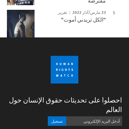
مفترضة
23 مارس/آذار 2022
تقرير
"الكل تريدني أموت"
احصلوا على تحديثات حقوق الإنسان حول
العالم
تسجيل