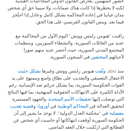
حضور المتهمين. يعارض القانون الدولي المحاكمات الغيابية
لكنه لا يحظرها إذا كانت هناك ضمانات، ولا سيما حق أي شخص
مدان غيابيا في إعادة المحاكمة بشكل كامل وعادل إذا احتُجز
فيما بعد. وينص القانون الفرنسي على هذا الحق.
راقبت "هيومن رايتس ووتش" اليوم الأول من المحاكمة مع
عديد من العائلات السورية، والنشطاء السوريين، ومنظمات
المجتمع المدني السورية، حيث أحضر عديد منهم صورا
لأحبائهم
المختفين
في السجون السورية.
منذ 2011،
وثّقت
هيومن رايتس ووتش وغيرها
بشكل حثيث
الاعتقال التعسفي والتعذيب على نطاق واسع وممنهج على يد
القوات الحكومية السورية، بما يشكل جرائم ضد الإنسانية. رغم
الأدلة الكثيرة على الانتهاكات الحقوقية المنهجية، بما فيها النتائج
التي توصلت إليها
تحقيقات الأمم المتحدة
، والجهود المستمرة
لتحقيق العدالة في
المحاكم الوطنية
في
أوروبا
، و
قضية تعذيب
مفصلية
في "محكمة العدل الدولية". لا يوجد ما يشير إلى أن
الحكومة السورية أوقفت انتهاكاتها أو حاسبت أي شخص عن
الفظائع التي ارتُكبت خلال العقد الماضي.