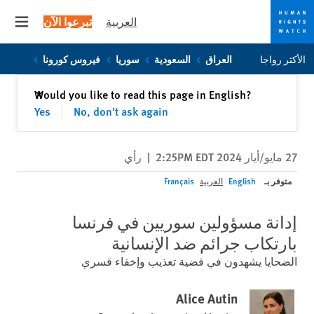
العربية
تبرعوا الآن
 menu
Skip
Skip
الأكثر رواجا
العراق
السعودية
سوريا
فيروس كورونا
to
to
cookie
main
إغلاق
Would you like to read this page in English?
✕
content
privacy
Yes
No, don't ask again
notice
27 مايو/أيار 2024 2:25PM EDT
|
رأي
متوفر بـ
English
العربية
Français
إدانة مسؤولين سوريين في فرنسا
بارتكاب جرائم ضد الإنسانية
الضحايا يشهدون في قضية تعذيب وإخفاء قسري
Alice Autin