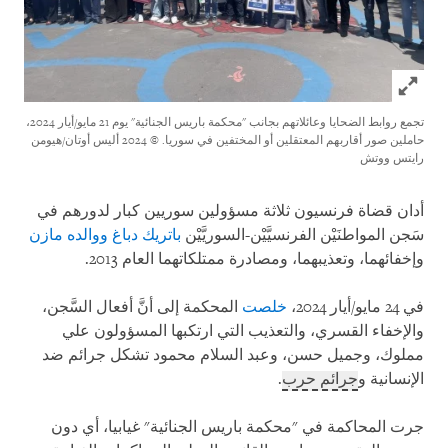
Click to expand Image
تجمع روابط الضحايا وعائلاتهم بجانب "محكمة باريس الجنائية" يوم 21 مايو/أيار 2024،
حاملين صور أقاربهم المعتقلين أو المختفين في سوريا.
© 2024 أليس أوتان/هيومن
رايتس ووتش
أدان قضاة فرنسيون ثلاثة مسؤولين سوريين كبار لدورهم في
سَجن المواطنَيْن الفرنسيَّيْن-السوريَّيْن
باتريك دباغ ووالده مازن
وإخفائهما، وتعذيبهما، ومصادرة ممتلكاتهما العام 2013.
في 24 مايو/أيار 2024،
خلصت
المحكمة إلى أنَّ أفعال السَّجن،
والإخفاء القسري، والتعذيب التي ارتكبها المسؤولون علي
مملوك، وجميل حسن، وعبد السلام محمود تشكل جرائم ضد
الإنسانية و
جرائم حرب
.
جرت المحاكمة في "محكمة باريس الجنائية" غيابيا، أي دون