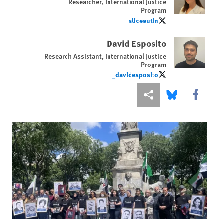
Researcher, International Justice
Program
aliceautin
aliceautin
David Esposito
Research Assistant, International Justice
Program
davidesposito_
davidesposito_
Share this via Facebook
Share this via مشاركة
Share this via Bluesky