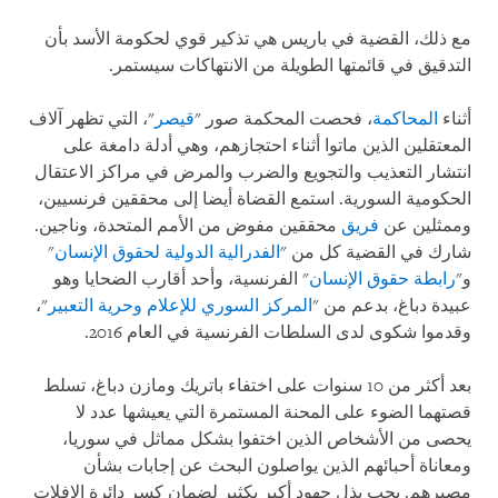
مع ذلك، القضية في باريس هي تذكير قوي لحكومة الأسد بأن
التدقيق في قائمتها الطويلة من الانتهاكات سيستمر.
أثناء
المحاكمة
، فحصت المحكمة صور "
قيصر
"، التي تظهر آلاف
المعتقلين الذين ماتوا أثناء احتجازهم، وهي أدلة دامغة على
انتشار التعذيب والتجويع والضرب والمرض في مراكز الاعتقال
الحكومية السورية. استمع القضاة أيضا إلى محققين فرنسيين،
وممثلين عن
فريق
محققين مفوض من الأمم المتحدة، وناجين.
شارك في القضية كل من "
الفدرالية الدولية لحقوق الإنسان
"
و"
رابطة حقوق الإنسان
" الفرنسية، وأحد أقارب الضحايا وهو
عبيدة دباغ، بدعم من "
المركز السوري للإعلام وحرية التعبير
"،
وقدموا شكوى لدى السلطات الفرنسية في العام 2016.
بعد أكثر من 10 سنوات على اختفاء باتريك ومازن دباغ، تسلط
قصتهما الضوء على المحنة المستمرة التي يعيشها عدد لا
يحصى من الأشخاص الذين اختفوا بشكل مماثل في سوريا،
ومعاناة أحبائهم الذين يواصلون البحث عن إجابات بشأن
مصيرهم. يجب بذل جهود أكبر بكثير لضمان كسر دائرة الإفلات