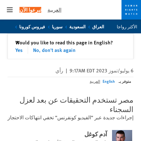
العربية
تبرعوا الآن
 menu
Skip
Skip
الأكثر رواجا
العراق
السعودية
سوريا
فيروس كورونا
to
to
cookie
main
إغلاق
Would you like to read this page in English?
✕
content
privacy
Yes
No, don't ask again
notice
6 يوليو/تموز 2023 9:17AM EDT
|
رأي
متوفر بـ
English
العربية
مصر تستخدم التحقيقات عن بعد لعزل
السجناء
إجراءات جديدة عبر "الفيديو كونفرنس" تخفي انتهاكات الاحتجاز
آدم كوغل