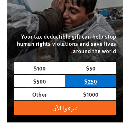
Your tax deductible gift can help stop
human rights violations and save lives
around the world.
$100
$50
$500
$250
Other
$1000
تبرعوا الآن