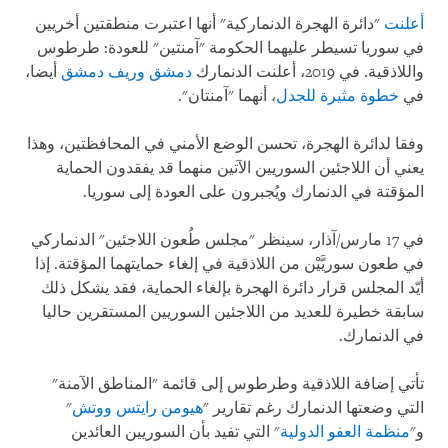
أعلنت
"دائرة الهجرة الدنماركية" أنها اعتبرت منطقتين أخريين
في سوريا تسيطر عليهما الحكومة "آمنتين" للعودة: طرطوس
واللاذقية. في 2019، أعلنت الدنمارك
دمشق وريف دمشق
أيضا،
في
خطوة مثيرة للجدل
، أنهما "آمنتان".
وفقا لدائرة الهجرة، تحسن الوضع الأمني في المحافظتين، وهذا
يعني أن اللاجئين السوريين الآتين منهما قد يفقدون الحماية
المؤقتة في الدنمارك ويُجبرون على العودة إلى سوريا.
في 17 مارس/آذار، سينظر "مجلس طُعون اللاجئين" الدنماركي
في طعون سوريَّيْن من اللاذقية في إلغاء حمايتهما المؤقتة. إذا
أيّد المجلس قرار دائرة الهجرة بإلغاء الحماية، فقد يشكل ذلك
سابقة خطيرة للعديد من اللاجئين السوريين المستقرين حاليا
في الدنمارك.
تأتي إضافة اللاذقية وطرطوس إلى قائمة "المناطق الآمنة"
التي وضعتها الدنمارك رغم تقارير "
هيومن رايتس ووتش
"
و"
منظمة العفو الدولية
" التي تفيد بأن السوريين العائدين