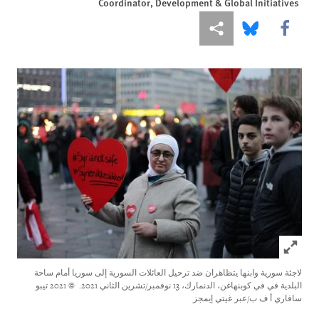
Coordinator, Development & Global Initiatives
Share this via Facebook
Share this via مشاركة
Share this via Bluesky
Click to expand Image
لاجئة سورية وابنها يتظاهران ضد ترحيل العائلات السورية إلى سوريا أمام ساحة
البلدية في في كوبنهاغن، الدنمارك، 13 نوفمبر/تشرين الثاني 2021.
© 2021 تيبو
سافاري أ ف ب/عبر غيتي إيمجز