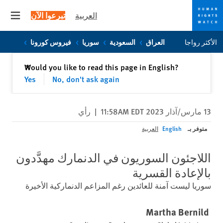
العربية
تبرعوا الآن
 menu
Skip
Skip
الأكثر رواجا
العراق
السعودية
سوريا
فيروس كورونا
to
to
cookie
main
إغلاق
Would you like to read this page in English?
✕
content
privacy
Yes
No, don't ask again
notice
13 مارس/آذار 2023 11:58AM EDT
|
رأي
متوفر بـ
English
العربية
اللاجئون السوريون في الدنمارك مهدَّدون
بالإعادة القسرية
سوريا ليست آمنة للعائدين رغم المزاعم الدنماركية الأخيرة
Martha Bernild