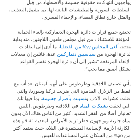
يواجهون انتهاكات حقوقية جسيمة والاضطهاد من قِبل
السلطات السورية والميليشيات التابعة لها، بما يشمل التعذيب،
والقتل خارج نطاق القضاء، والإخفاء القسري.
تخضع جميع قرارات دائرة الهجرة الدنماركية بإلغاء الحماية
المؤقتة للاستئناف من قبل مجلس طعون اللاجئين. منذ بداية
2022،
ألغى المجلس 77% من القضايا
، ما أدى إلى انتقادات
لدائرة الهجرة من
سياسيين دنماركيين
عدة، قائلين إن معدلات
الإلغاء المرتفعة "تشير إلى أن دائرة الهجرة تفسر القواعد
بشكل أضيق مما يجب".
يأتي تصنيف اللاذقية وطرطوس على أنهما آمنتان بعد أسابيع
فقط من الزلازل المدمرة التي ضربت تركيا وسوريا، والتي
قتلت عشرات الآلاف و
تسببت بأضرار جسيمة
، بما فيها تلك
التي لحقت
بشبكات المياه
في اللاذقية وطرطوس، اللتين
تعانيان أصلا من الفقر الشديد. كثير من الناس هناك الآن بدون
مياه جارية ويواجهون خطر تزايد الأمراض المعدية. تفاقم هذه
الكارثة الأزمة الإنسانية المستمرة في البلاد، حيث يعتمد أكثر
من 90% من السكان على المساعدات للعيش.