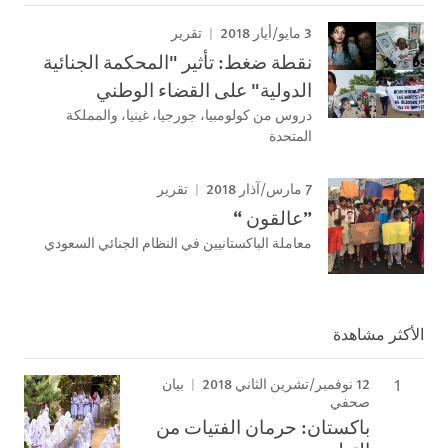
3 مايو/أيار 2018
تقرير
نقطة ضغط: تأثیر "المحكمة الجنائیة
الدولیة" على القضاء الوطني
دروس من كولومبیا، جورجیا، غینیا، والمملكة
المتحدة
7 مارس/آذار 2018
تقرير
”عالقون “
معاملة الباكستانيين في النظام الجنائي السعودي
الأكثر مشاهدة
12 نوفمبر/تشرين الثاني 2018
بيان
صحفي
باكستان: حرمان الفتيات من