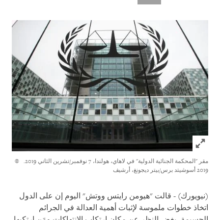
Click to expand Image
مقر "المحكمة الجنائية الدولية" في لاهاي، هولندا، 7 نوفمبر/تشرين الثاني 2019.
©
2019 أسوشيتد برس/بيتر ديجونغ، أرشيف
(نيويورك) - قالت "هيومن رايتس ووتش" اليوم إن على الدول
اتخاذ خطوات ملموسة لإثبات أهمية العدالة في الجرائم
الجسيمة، بغض النظر عن مكان ارتكاب الانتهاكات ومَن ارتكبها.