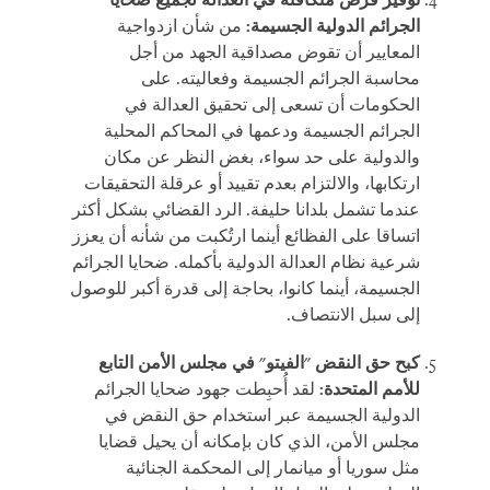
توفير فرص متكافئة في العدالة لجميع ضحايا
الجرائم الدولية الجسيمة:
من شأن ازدواجية
المعايير أن تقوض مصداقية الجهد من أجل
محاسبة الجرائم الجسيمة وفعاليته. على
الحكومات أن تسعى إلى تحقيق العدالة في
الجرائم الجسيمة ودعمها في المحاكم المحلية
والدولية على حد سواء، بغض النظر عن مكان
ارتكابها، والالتزام بعدم تقييد أو عرقلة التحقيقات
عندما تشمل بلدانا حليفة. الرد القضائي بشكل أكثر
اتساقا على الفظائع أينما ارتُكبت من شأنه أن يعزز
شرعية نظام العدالة الدولية بأكمله. ضحايا الجرائم
الجسيمة، أينما كانوا، بحاجة إلى قدرة أكبر للوصول
إلى سبل الانتصاف.
كبح حق النقض "الفيتو" في مجلس الأمن التابع
للأمم المتحدة:
لقد أُحبِطت جهود ضحايا الجرائم
الدولية الجسيمة عبر استخدام حق النقض في
مجلس الأمن، الذي كان بإمكانه أن يحيل قضايا
مثل سوريا أو ميانمار إلى المحكمة الجنائية