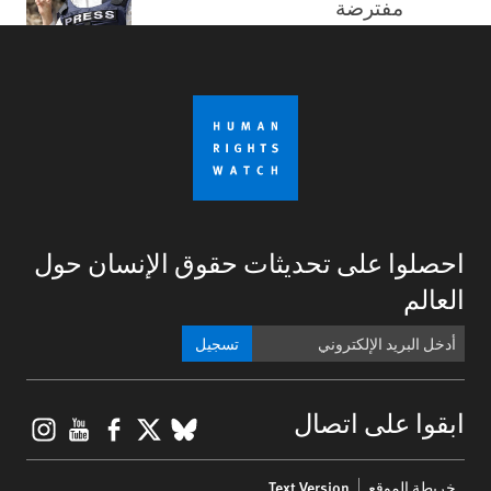
مفترضة
احصلوا على تحديثات حقوق الإنسان حول
العالم
تسجيل
gram
ouTube
Facebook
BlueSky
X
ابقوا على اتصال
Footer
خريطة الموقع
Text Version