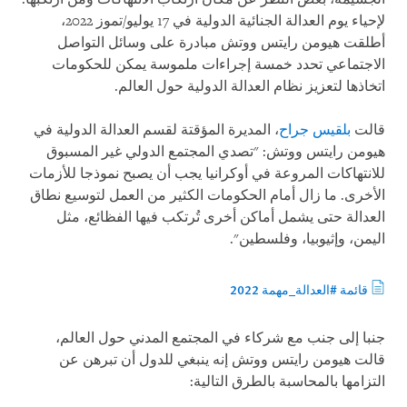
لإحياء يوم العدالة الجنائية الدولية في 17 يوليو/تموز 2022،
أطلقت هيومن رايتس ووتش مبادرة على وسائل التواصل
الاجتماعي تحدد خمسة إجراءات ملموسة يمكن للحكومات
اتخاذها لتعزيز نظام العدالة الدولية حول العالم.
قالت
بلقيس جراح
، المديرة المؤقتة لقسم العدالة الدولية في
هيومن رايتس ووتش: "تصدي المجتمع الدولي غير المسبوق
للانتهاكات المروعة في أوكرانيا يجب أن يصبح نموذجا للأزمات
الأخرى. ما زال أمام الحكومات الكثير من العمل لتوسيع نطاق
العدالة حتى يشمل أماكن أخرى تُرتكب فيها الفظائع، مثل
اليمن، وإثيوبيا، وفلسطين".
قائمة #العدالة_مهمة 2022
جنبا إلى جنب مع شركاء في المجتمع المدني حول العالم،
قالت هيومن رايتس ووتش إنه ينبغي للدول أن تبرهن عن
التزامها بالمحاسبة بالطرق التالية: