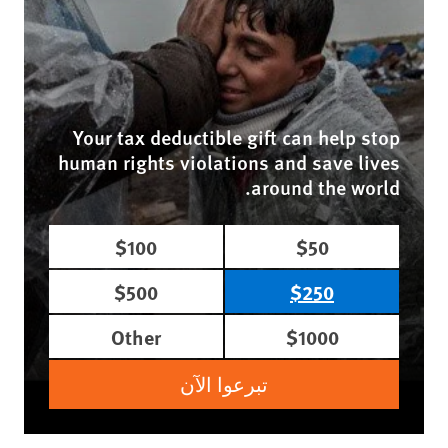
Your tax deductible gift can help stop
human rights violations and save lives
around the world.
$100
$50
$500
$250
Other
$1000
تبرعوا الآن