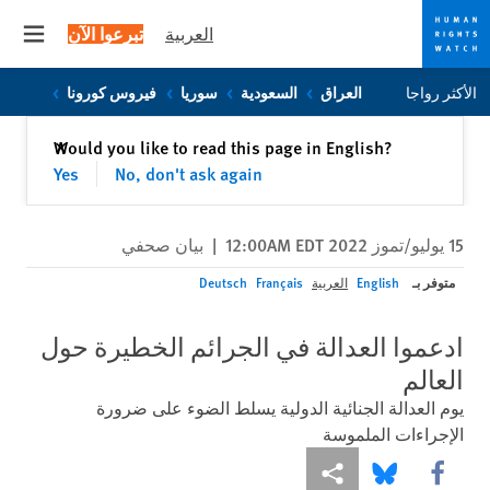
العربية
تبرعوا الآن
 menu
Skip
Skip
الأكثر رواجا
العراق
السعودية
سوريا
فيروس كورونا
to
to
cookie
main
إغلاق
Would you like to read this page in English?
✕
content
privacy
Yes
No, don't ask again
notice
15 يوليو/تموز 2022 12:00AM EDT
|
بيان صحفي
متوفر بـ
English
العربية
Français
Deutsch
ادعموا العدالة في الجرائم الخطيرة حول
العالم
يوم العدالة الجنائية الدولية يسلط الضوء على ضرورة
الإجراءات الملموسة
Share this via Facebook
Share this via مشاركة
Share this via Bluesky