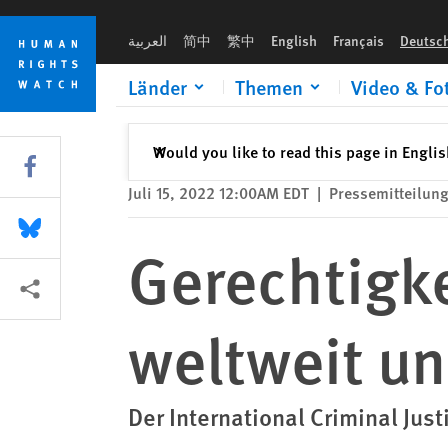
Skip
Skip
Gerechtigkeit bei schweren Verbrechen weltweit unterstütze
to
to
العربية
简中
繁中
English
Français
Deutsc
cookie
main
privacy
content
Länder
Themen
Video & Fo
notice
Schließen
Would you like to read this page in Engli
✕
Share this via Facebook
Juli 15, 2022 12:00AM EDT
|
Pressemitteilun
Share this via Bluesky
Gerechtigk
More sharing options
weltweit un
Der International Criminal Ju