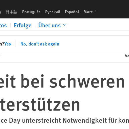
n
languages
h
日本語
Português
Русский
Español
More
tos
Erfolge
Über uns
sh?
Yes
No, don't ask again
g
Ve
eit bei schweren
terstützen
stice Day unterstreicht Notwendigkeit für 