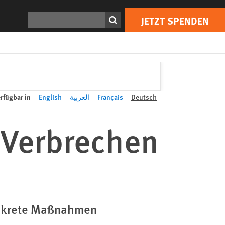
JETZT SPENDEN
Print
Suchen
JETZT SPENDEN
rfügbar in
English
العربية
Français
Deutsch
 Verbrechen
konkrete Maßnahmen