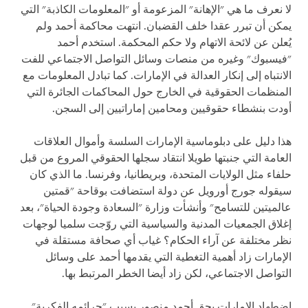
لا نعرف ما هي "الإهانة" المزعومة أو "المعلومات الكاذبة" التي
يمكن أن تبرر عقدا خلف القضبان. انتهت محاكمة أحمد ولم
يُعلن عن لائحة الاتهام ولا حكم المحكمة. استخدم أحمد
"فيسبوك" وغيره من منصات وسائل التواصل الاجتماعي للفت
الانتباه إلى إنكار العدالة في الإمارات. كما تبادل المعلومات مع
المنظمات الحقوقية في الخارج حول المحاكمات الجائرة التي
أودت بنشطاء حقوقيين ومحامين إماراتيين إلى السجن.
هذا دليل على دبلوماسية الإمارات السلسة وأموال العلاقات
العامة التي جنبتها طويلا انتقاد سجلها الحقوقي المروع من قبل
حلفاء مثل الولايات المتحدة، وبريطانيا، وفرنسا. ما الذي كان
سيقوله جورج أورويل عن دولة استضافت بوقاحة "قمتين
عالميتين للتسامح" وأنشأت وزارة "السعادة وجودة الحياة"، بعد
إغلاق الجمعيات المدنية والسياسية التي روّجت سلميا لوجهات
نظر مختلفة عن آراء الحكام؟ غياب أي صحافة مستقلة في
الإمارات زاد أهمية التغطية التي يقدمها أحمد على وسائل
التواصل الاجتماعي، لكن زاد أيضا الخطر المرتبط بها.
اضطهاد الإمارات بحق أحمد منصور بسبب "جرائمه الفكرية"