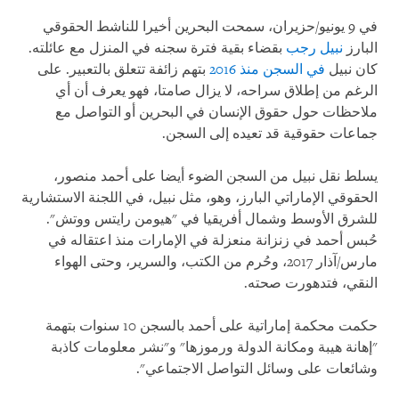
في 9 يونيو/حزيران، سمحت البحرين أخيرا للناشط الحقوقي
البارز
نبيل رجب
بقضاء بقية فترة سجنه في المنزل مع عائلته.
كان نبيل
في السجن منذ 2016
بتهم زائفة تتعلق بالتعبير. على
الرغم من إطلاق سراحه، لا يزال صامتا، فهو يعرف أن أي
ملاحظات حول حقوق الإنسان في البحرين أو التواصل مع
جماعات حقوقية قد تعيده إلى السجن.
يسلط نقل نبيل من السجن الضوء أيضا على أحمد منصور،
الحقوقي الإماراتي البارز، وهو، مثل نبيل، في اللجنة الاستشارية
للشرق الأوسط وشمال أفريقيا في "هيومن رايتس ووتش".
حُبس أحمد في زنزانة منعزلة في الإمارات منذ اعتقاله في
مارس/آذار 2017، وحُرم من الكتب، والسرير، وحتى الهواء
النقي، فتدهورت صحته.
حكمت محكمة إماراتية على أحمد بالسجن 10 سنوات بتهمة
"إهانة هيبة ومكانة الدولة ورموزها" و"نشر معلومات كاذبة
وشائعات على وسائل التواصل الاجتماعي".