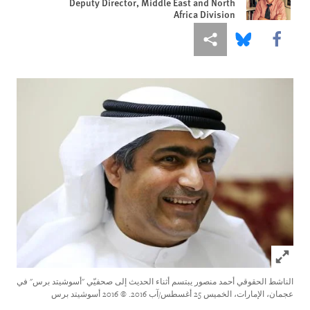
Deputy Director, Middle East and North
Africa Division
Share this via Facebook
Share this via مشاركة
Share this via Bluesky
Click to expand Image
الناشط الحقوقي أحمد منصور يبتسم أثناء الحديث إلى صحفيّي "أسوشيتد برس" في
عجمان، الإمارات، الخميس 25 أغسطس/آب 2016.
© 2016 أسوشيتد برس