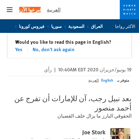
العربية
تبرعوا الآن
 menu
Skip
Skip
الأكثر رواجا
العراق
السعودية
سوريا
فيروس كورونا
to
to
cookie
main
إغلاق
Would you like to read this page in English?
✕
content
privacy
Yes
No, don't ask again
notice
19 يونيو/حزيران 2020 10:40AM EDT
|
رأي
متوفر بـ
English
العربية
​​​​​​​بعد نبيل رجب، آن للإمارات أن تفرج عن
أحمد منصور
الحقوقي البارز ما يزال خلف القضبان
Joe Stork