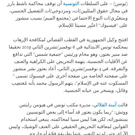
(تونس) – على السلطات
التونسية
أن توقف محاكمة ناشط بارز
في مجال حقوق المثليين/ات، ومزدوجي/ات التفضيل الجنسي،
ومتغيّري/ات النوع الاجتماعي (مجتمع الميم) بسبب منشور
على "فيسبوك" اعتُبِر مسيئا للإسلام.
افتتح وكيل الجمهورية في القطب القضائي لمكافحة الإرهاب
بمحكمة تونس الابتدائية في 6 نوفمبر/تشرين الثاني 2019 تحقيقا
ضد منير بعتور، وهو محام ورئيس "جمعية شمس" التي تدافع
عن الأقليات الجنسية، بتهمة التحريض على الكراهية والعنف
والتفرقة. في 4 نوفمبر/تشرين الثاني، أعاد بعتور نشر منشور
على صفحته الخاصة من صفحة أخرى على فيسبوك تسمى "
المسكوت عنه في الإسلام"، يتهم الرسول محمد بأنه مُغتصِب
وقاتل، ويسخر من حياته الجنسية.
قالت
آمنة القلالي
، مديرة مكتب تونس في هيومن رايتس
ووتش: "ربما يكون بعتور قد أساء إلى بعض التونسيين
بمنشوراته، لكن هذا ليس سببا لمحاكمته. ينبغي استخدام
القوانين لمعاقبة التحريض الحقيقي على العنف الوشيك، وليس
الآراء، حتى لو تم التعبير عنها بطريقة فجّة أو جارحة