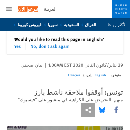
العربية
تبرعوا الآن
 menu
Skip
Skip
الأكثر رواجا
العراق
السعودية
سوريا
فيروس كورونا
to
to
cookie
main
إغلاق
Would you like to read this page in English?
✕
content
privacy
Yes
No, don't ask again
notice
29 يناير/كانون الثاني 2020 1:00AM EST
|
بيان صحفي
متوفر بـ
English
العربية
Français
تونس: أوقفوا ملاحقة ناشط بارز
متهم بالتحريض على الكراهية في منشور على "فيسبوك"
Share this via Facebook
Share this via مشاركة
Share this via Bluesky