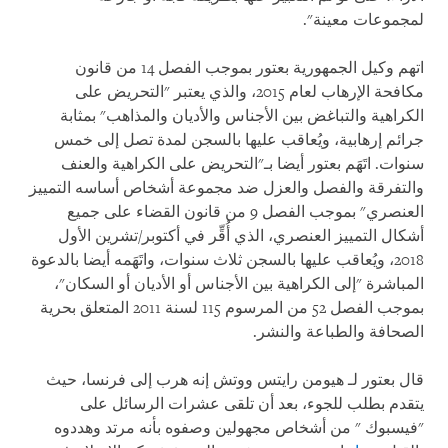
لمجموعات معينة".
اتهم وكيل الجمهورية بعتور بموجب الفصل 14 من قانون
مكافحة الإرهاب لعام 2015، والذي يعتبر "التحريض على
الكراهية والتباغض بين الأجناس والأديان والمذاهب" بمثابة
جرائم إرهابية، ويُعاقب عليها بالسجن لمدة تصل إلى خمس
سنوات. اتَهَم بعتور أيضا بـ"التحريض على الكراهية والعنف
والتفرقة والفصل والعزل ضد مجموعة أشخاص أساسه التمييز
العنصري" بموجب الفصل 9 من قانون القضاء على جميع
أشكال التمييز العنصري، الذي أُقِّر في أكتوبر/تشرين الأول
2018، ويُعاقب عليها بالسجن ثلاث سنوات، واتَهَمه أيضا بالدعوة
المباشرة "إلى الكراهية بين الأجناس أو الأديان أو السكان"،
بموجب الفصل 52 من المرسوم 115 لسنة 2011 المتعلق بحرية
الصحافة والطباعة والنشر.
قال بعتور لـ هيومن رايتس ووتش إنه هرب إلى فرنسا، حيث
يتقدم بطلب للجوء، بعد أن تلقى عشرات الرسائل على
"فيسبوك " من أشخاص مجهولين وصفوه بأنه مرتد وهددوه