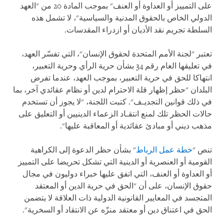
على التمييز أو العداوة أو العنف" بموجب المادة 20 من "العهد
الدولي الخاص بالحقوق المدنية والسياسية"، لا تشمل هذه
السلطة تجريم نقد الأديان أو ازدراء المقدسات.
تعتبر "لجنة الأمم المتحدة لحقوق الإنسان"، التي تفسّر العهد،
في تعليقها العام رقم 34 بشأن حرية الرأي وحرية التعبير،
انتهاكا للحق في حرية التعبير، بموجب العهد، عندما تفرض
البلدان "حظر إظهار قلة الاحترام لدين أو نظام عقائدي آخر، بما
في ذلك قوانين التجديـف". كتبت اللجنة، "لا يجوز أن تستخدم
حالات الحظر تلك لمنع انتقـاد الزعماء الدينيين أو التعليق على
مذهب ديني أو مبادئ عقائدية أو المعاقبة عليها".
تنص "
خطة عمل الرباط
" بشأن حظر الدعوة إلى الكراهية
القومية أو العنصرية أو الدينية التي تشكل تحريضا على التمييز
أو العداوة أو العنف، التي اتفق عليها خبراء دوليون في مجال
حقوق الإنسان، على أن "الحق في حرية الدين أو المعتقد
المتجسد في المعايير القانونية الدولية ذات العلاقة لا يتضمن
الحق في اعتناق دين أو معتقد منزّه عن الانتقاد أو السخرية".