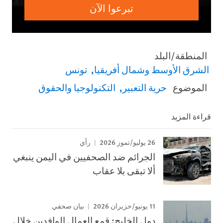
تبرعوا الآن
المنطقة/البلد
الشرق الأوسط وشمال أفريقيا
تونس
الموضوع
حرية التعبير
التكنولوجيا والحقوق
قراءة المزيد
26 يوليو/تموز 2026
رأي
الجرائم ضد الصحفيين في اليمن ينبغي
ألا تبقى بلا عقاب
11 يونيو/حزيران 2026
بيان صحفي
دول الخليج: قمع العمال الوافدين خلال