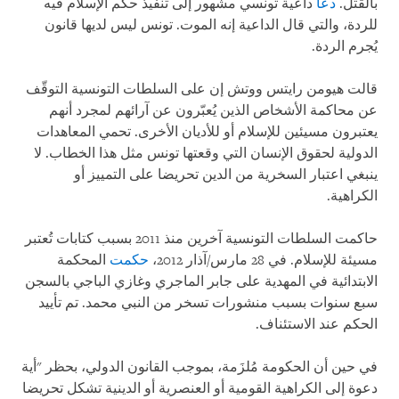
بالقتل.
دعا
داعية تونسي مشهور إلى تنفيذ حكم الإسلام فيه
للردة، والتي قال الداعية إنه الموت. تونس ليس لديها قانون
يُجرم الردة.
قالت هيومن رايتس ووتش إن على السلطات التونسية التوقّف
عن محاكمة الأشخاص الذين يُعبّرون عن آرائهم لمجرد أنهم
يعتبرون مسيئين للإسلام أو للأديان الأخرى. تحمي المعاهدات
الدولية لحقوق الإنسان التي وقعتها تونس مثل هذا الخطاب. لا
ينبغي اعتبار السخرية من الدين تحريضا على التمييز أو
الكراهية.
حاكمت السلطات التونسية آخرين منذ 2011 بسبب كتابات تُعتبر
مسيئة للإسلام. في 28 مارس/آذار 2012،
حكمت
المحكمة
الابتدائية في المهدية على جابر الماجري وغازي الباجي بالسجن
سبع سنوات بسبب منشورات تسخر من النبي محمد. تم تأييد
الحكم عند الاستئناف.
في حين أن الحكومة مُلزَمة، بموجب القانون الدولي، بحظر "أية
دعوة إلى الكراهية القومية أو العنصرية أو الدينية تشكل تحريضا