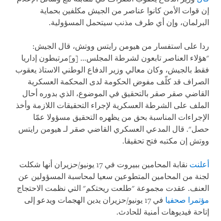
إن قوات الأمن كانوا عناصر من الجيش مكلفين بحماية
البرلمان، وإن أي طرف مذنب سيتحمل المسؤولية.
ردا على استفسار من هيومن رايتس ووتش، قال الجيش:
"هؤلاء العناصر تابعون لشرطة المجلس... [و]مرتبطون إداريا
فقط بالجيش، وكان معالي وزير الدفاع الوطني الاستاذ يعقوب
الصراف قد كلّف مفوض الحكومة لدى المحكمة العسكرية
القاضي صقر صقر بالتحقيق في الموضوع، الذي بدوره أحال
الملف على الشرطة العسكرية لإجراء التحقيقات اللازمة وأخذ
الإجراءات المناسبة بحق من يظهره التحقيق مسؤولا عمّا
حصل". قال المدعي العسكري القاضي صقر لـ هيومن رايتس
ووتش إن مكتبه فتح تحقيقا.
أعلنت
نقابة المحامين ببيروت في 17 يونيو/حزيران أنها شكلت
لجنة من المحامين المتطوعين سعيا لمحاسبة المسؤولين عن
العنف. عقدت مجموعة "طلعت ريحتكم" التي نظمت الاحتجاج
مؤتمرا صحفيا
في 17 يونيو/حزيران يدين الهجمات ويدعو إلى
إتاحة فيديوهات أمنية للحادث.