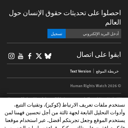
احصلوا على تحديثات حقوق الإنسان حول
العالم
تسجيل
gram
ouTube
Facebook
BlueSky
X
ابقوا على اتصال
Footer
خريطة الموقع
Text Version
menu
© 2026 Human Rights Watch
Human Rights Watch
| 350 Fifth Avenue, 34th Floor | New York,
NY
Human Rights Watch cookie preferences
نستخدم ملفات تعريف الارتباط (كوكيز)، وتقنيات التتبع،
10118-3299
USA
|
t
1.212.290.4700
وأدوات التحليل التابعة لجهة ثالثة من أجل تحسين فهمنا لمن
Human Rights Watch
is a 501(C)(3) nonprofit registered in the US
يستخدم الموقع وجعل تجربتكم أفضل. عبر استخدام موقعنا
under EIN: 13-2875808
فإنكم توافقون على ذلك. يمكنكم قراءة سياسات الخصوصية