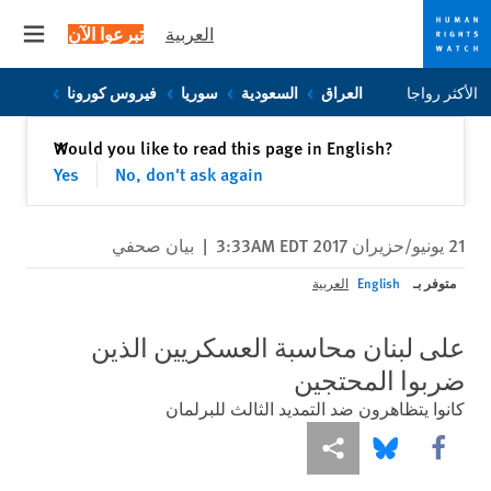
العربية
تبرعوا الآن
 menu
Skip
Skip
الأكثر رواجا
العراق
السعودية
سوريا
فيروس كورونا
to
to
cookie
main
إغلاق
Would you like to read this page in English?
✕
content
privacy
Yes
No, don't ask again
notice
21 يونيو/حزيران 2017 3:33AM EDT
|
بيان صحفي
متوفر بـ
English
العربية
على لبنان محاسبة العسكريين الذين
ضربوا المحتجين
كانوا يتظاهرون ضد التمديد الثالث للبرلمان
Share this via Facebook
Share this via مشاركة
Share this via Bluesky