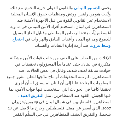
يحمي
الدستور اللبناني
والقانون الدولي حرية التجمع. مع ذلك،
وثّقت هيومن رايتس ووتش ومنظمات حقوق الإنسان المحلية
الاستخدام غير القانوني للقوة من قبل الأجهزة الأمنية ضد
المتظاهرين في لبنان. استخدم أفراد الأمن اللبناني في 22 و23
أغسطس/آب 2015 الرصاص المطاطي وقنابل الغاز المسيل
للدموع ومدافع المياه وأعقاب البنادق والهراوات في
احتجاج
وسط بيروت
ضد أزمة إدارة النفايات والفساد.
الإفلات من العقاب على العنف من جانب قوات الأمن مشكلة
متكررة في لبنان. حتى عندما بدأ المسؤولون تحقيقات في
حوادث سابقة لعنف شديد، وقاتل في بعض الحالات، ضد
المتظاهرين، لم تنته التحقيقات أو تتاح نتائجها للعلن. تشير جميع
المعلومات المتاحة علنا إلى أن لبنان لم يسبق له أن أجرى
تحقيقا كافيا في الحوادث التي استخدمت فيها قوات الأمن، بما
فيها الجيش، القوة ضد المتظاهرين، مثل
التفريق العنيف
لمتظاهرين فلسطينيين في شمال لبنان في 29 يونيو/حزيران
2007، الذي أسفر عن مقتل فلسطينيَّين وجرح ما لا يقل عن 28
شخصا، والتفريق العنيف للمتظاهرين في حي السلّم الفقير