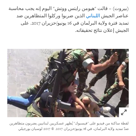
(بيروت) – قالت "هيومن رايتس ووتش" اليوم إنه يجب محاسبة
عناصر الجيش
اللبناني
الذين ضربوا وركلوا المتظاهرين ضد
تمديد فترة ولاية البرلمان في 16 يونيو/حزيران 2017. على
الجيش إعلان نتائج تحقيقاته
.
Click to expand Image
لقطة ساكنة من فيديو على "فيسبوك" يُظهر عسكريين لبنانيين يضربون متظاهرين
ضدّ تمديد ولاية البرلمان، في 16 يونيو/حزيران 2017.
© 2017 لوسيان بورجيلي