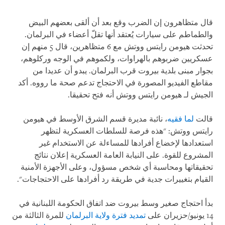
قال متظاهرون إن الضرب وقع بعد أن ألقى بعضهم البيض
والطماطم على سيارات يُعتقد أنها تقلّ أعضاء في البرلمان.
تحدثت هيومن رايتس ووتش مع 6 متظاهرين، قال 5 منهم إن
عسكريين ضربوهم بالهراوات، ولكموهم في الوجه وركلوهم،
بجوار مبنى بلدية بيروت قرب البرلمان. يبدو أن عديدا من
مقاطع الفيديو المصورة في الاحتجاج تدعم صحة ما رووه. أكد
الجيش لـ هيومن رايتس ووتش أنه فتح تحقيقا
.
قالت
لما فقيه
، نائبة مديرة قسم الشرق الأوسط في هيومن
رايتس ووتش: "هذه فرصة للسلطات العسكرية لتظهر
استعدادها لإخضاع أفرادها للمساءلة عن الاستخدام غير
المشروع للقوة. على النيابة العامة العسكرية إعلان نتائج
تحقيقاتها ومحاسبة أي شخص مسؤول، وعلى الأجهزة الأمنية
القيام بتغييرات جدية في طريقة رد أفرادها على الاحتجاجات".
بدأ احتجاج صغير وسط بيروت ضد اتفاق الحكومة اللبنانية في
14 يونيو/حزيران على
تمديد فترة ولاية البرلمان
للمرة الثالثة من