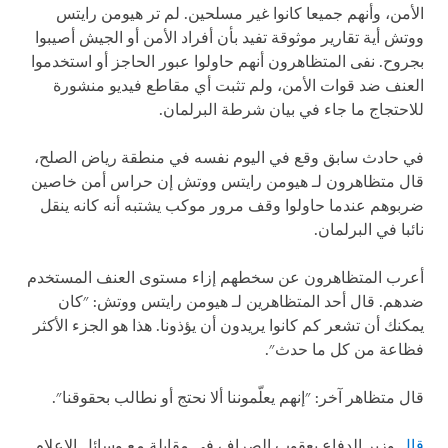
الأمن، وأنهم جميعا كانوا غير مسلحين. لم تر هيومن رايتس
ووتش أية تقارير موثوقة تفيد بأن أفراد الأمن أو الجيش أصيبوا
بجروح. نفى المتظاهرون أنهم حاولوا عبور الحاجز أو استخدموا
العنف ضد قوات الأمن، ولم تثبت أي مقاطع فيديو منشورة
للاحتجاج ما جاء في بيان شرطة البرلمان
.
في حادث سابق وقع في اليوم نفسه في منطقة رياض الصلح،
قال متظاهرون لـ هيومن رايتس ووتش إن حراس أمن خاصين
ضربوهم عندما حاولوا وقف مرور موكب يشتبه أنه كانه ينقل
نائبا في البرلمان.
أعرب المتظاهرون عن سخطهم إزاء مستوى العنف المستخدم
ضدهم. قال أحد المتظاهرين لـ هيومن رايتس ووتش: "كان
يمكنك أن تشعر كم كانوا يريدون أن يؤذونا. هذا هو الجزء الأكثر
فظاعة من كل ما حدث".
قال متظاهر آخر: "إنهم يعلّموننا ألا نحتج أو نطالب بحقوقنا".
قال
وزير الدفاع يعقوب الصراف في مقابلة مع وسائل الإعلام