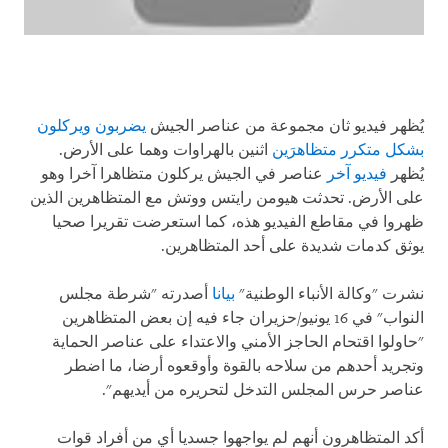
يُظهر فيديو ثان مجموعة من عناصر الجيش
يضربون ويركلون
بشكل متكرر متظاهرَين
اثنين بالهراوات وهما على الأرض.
يُظهر
فيديو آخر
عناصر في الجيش يركلون متظاهرا آخرا وهو
على الأرض. تحدثت هيومن رايتس ووتش مع المتظاهرين الذين
ظهروا في مقاطع الفيديو هذه، كما استعرضت تقريرا صحيا
يوثق كدمات شديدة على أحد المتظاهرين
.
نشرت "وكالة الأنباء الوطنية"
بيانا
أصدرته "شرطة مجلس
النواب" في 16 يونيو/حزيران جاء فيه إن بعض المتظاهرين
"حاولوا اقتحام الحاجز الأمني والاعتداء على عناصر الحماية
وتجريد أحدهم من سلاحه بالقوة وأوقعوه أرضا، ما اضطر
عناصر حرس المجلس التدخل لتحريره من أيديهم".
أكد المتظاهرون أنهم لم يواجهوا جسديا أي من أفراد قوات