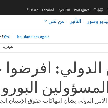
نديين
languages
More
Español
Русский
Português
日本語
يديو وصور
التأثير
من نحن
sh?
Yes
No, don't ask again
متوفر بـ
الدولي: افرضوا 
مسؤولين البورون
أمن الدولي بشأن انتهاكات حقوق الإنسان الج