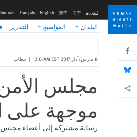
Skip
Skip
مجلس الأمن الدولي: افرضوا عقوبات موجهة على المسؤولين البورو
to
to
العربية
简中
繁中
English
Français
Deutsch
cookie
main
content
privacy
البلدان
المواضيع
التقارير
ف
notice
Share this via Facebook
8 مارس/آذار 2017 12:01AM EST
|
خطاب
Share this via Bluesky
مجلس الأمن 
Share this via مشاركة
موجهة على ال
رسالة مشتركة إلى أعضاء مجلس ال