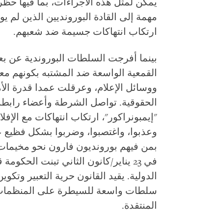
يمكن لمثل هذه الاجراءات، بما فيها حظ
مهمة إلى القادة البورونديين الذين لم ي
ارتكاب انتهاكات جسيمة ضد شعبهم.
بينما أفرجت السلطات البوروندية عن بع
القمعية الواسعة ضد المشتبه بكونهم مع
ووسائل الإعلام، وعرقلت عمدا قدرة الأم
الحقوقية. تواصل الشرطة وأعضاء رابطة 
"إيمبونراكور"، ارتكاب انتهاكات مع الإف
وعذبوا، واغتصبوا، وضربوا بشكل فظيع ع
بمن فيهم بورونديون فارون نحو مخيمات ال
في 23 يناير/كانون الثاني تبنت الحكو
الدولية. يقيد القانون حرية التعبير وتكو
سلطات واسعة للسيطرة على المنظمات غ
المنتقدة.