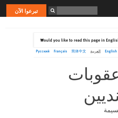
تبرعوا الآن
Print
ابحث
تبرعوا الآن
إغلاق
Would you like to read this page in Engli
✕
English
العربية
简体中文
Français
Русский
عقوبات
ديين
سيمة