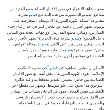
تتفق مشاهد الأضرار في صور الأقمار الصناعية مع العديد من
مقاطع الفيديو المنشورة. من هذه المقاطع
فيديو
نشرته
مجموعة "شبكة الثورة السورية" المرتبطة بالمعارضة على
يوتيوب يظهر أضرارا ناجمة عن انفجار كبير في جدار فناء إحدى
المدارس، ومباني مجمع المدارس، وواجهات العديد من المباني
داخل المجمع؛ و
فيديو
نشرته قناة "الجزيرة" يظهر الأضرار التي
لحقت بمبنيي مدرستين على الأقل. و
صورة
لوكالة "فرانس
برس" لصف مدمّر؛ و
فيديو
"سمارت نيوز" يظهر الأضرار
الفادحة في موقعين آخرين خارج مجمع المدارس.
الأماكن والمباني الظاهرة في
فيديو آخر
، نشره "المكتب
الإعلامي لقوى الثورة السورية"، تتفق أيضا مع صور الأقمار
الصناعية من حاس. يتضمن الفيديو مقطعا تبدو فيه طائرة
"سوخوي 24" تحلق على علو متوسط. ويظهر في مقطع آخر
التُقط من نفس المكان عمود من الدخان يتصاعد من المباني
في الأفق وسقوط جسم أحدث انفجارا. الجيشان الروسي
والسوري فقط يشنان غارات جوية في سوريا باستخدام
طائرات سوخوي 24.