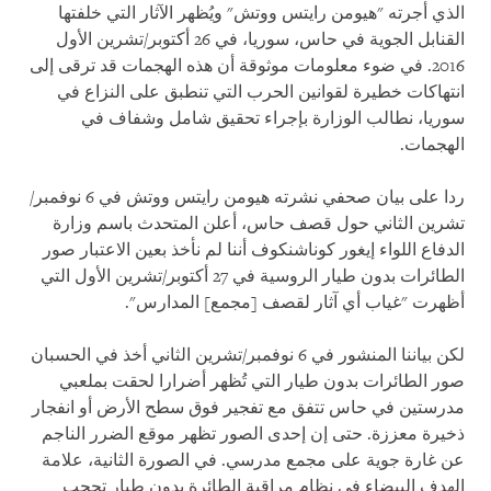
الذي أجرته "هيومن رايتس ووتش" ويُظهر الآثار التي خلفتها
القنابل الجوية في حاس، سوريا، في 26 أكتوبر/تشرين الأول
2016. في ضوء معلومات موثوقة أن هذه الهجمات قد ترقى إلى
انتهاكات خطيرة لقوانين الحرب التي تنطبق على النزاع في
سوريا، نطالب الوزارة بإجراء تحقيق شامل وشفاف في
الهجمات.
ردا على بيان صحفي نشرته هيومن رايتس ووتش في 6 نوفمبر/
تشرين الثاني حول قصف حاس، أعلن المتحدث باسم وزارة
الدفاع اللواء إيغور كوناشنكوف أننا لم نأخذ بعين الاعتبار صور
الطائرات بدون طيار الروسية في 27 أكتوبر/تشرين الأول التي
أظهرت "غياب أي آثار لقصف [مجمع] المدارس".
لكن بياننا المنشور في 6 نوفمبر/تشرين الثاني أخذ في الحسبان
صور الطائرات بدون طيار التي تُظهر أضرارا لحقت بملعبي
مدرستين في حاس تتفق مع تفجير فوق سطح الأرض أو انفجار
ذخيرة معززة. حتى إن إحدى الصور تظهر موقع الضرر الناجم
عن غارة جوية على مجمع مدرسي. في الصورة الثانية، علامة
الهدف البيضاء في نظام مراقبة الطائرة بدون طيار تحجب