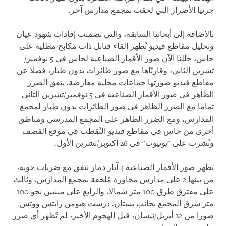
جزئيا الأضرار التي لحقت بمجمع مدارس آخر.
بالإضافة إلى أبحاثنا السابقة، والتي تضمنت إفادات شهود عيان
وتحليل مقاطع فيديو تُظهر إلقاء قنابل ذات مكابح مظلية على
حاس، حللنا الآن صور الأقمار الصناعية لحاس في 5 نوفمبر/
تشرين الثاني، وقارنّاها مع صور طائرات بدون طيار، فضلا عن
مقاطع فيديو صورتها جماعات محلية معارضة. يتفق الضرر
الظاهر في صور الأقمار الصناعية في 5 نوفمبر/تشرين الثاني
تماما مع الضرر الظاهر في صور الطائرات بدون طيار لمجمع
المدارس، ومع الضرر الظاهر على المجمع المدرسي ومناطق
أخرى من حاس في مقاطع فيديو التُقِطت في موقع القصف
ونُشِرت على "يوتيوب" في 26 أكتوبر/تشرين الأول.
تظهر صور الأقمار الصناعية 4 آثار دمار تتفق مع ضربات جوية،
من بينها 2 على مدارس مجاورة مُلحَقة بمجمع المدارس، وثالث
على مفترق طرق 100 متر شمالا، والرابع على مبنيين نحو 100
متر شرق المجمع بجانب بستان. درست هيومن رايتس ووتش
صورا من 22 أبريل/نيسان، قبل الهجوم الأخير، لم تُظهر أي ضرر