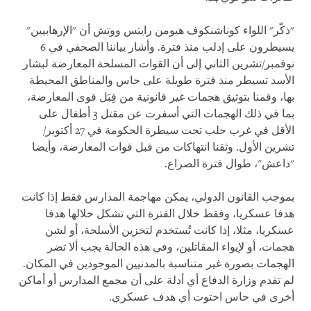
"ذكّر" اللواء كوناشنكوف هيومن رايتس ووتش أن "الإرهابيين"
يسيطرون على إدلب منذ فترة. وأشار بياننا الصحفي في 6
نوفمبر/تشرين الثاني إلى أن القوات المسلحة المعارضة لبشار
الأسد تسيطر منذ فترة طويلة على حاس والمناطق المحيطة
بها، وقمنا بتوثيق هجمات غير قانونية من قِبَل قوى المعارضة،
بما في ذلك الهجمات التي أسفرت عن مقتل 3 أطفال على
الأقل في غرب حلب تحت سيطرة الحكومة في 27 أكتوبر/
تشرين الأول. وثقنا انتهاكات من قبل قوات المعارضة، وأيضا
"داعش"، طوال فترة الصراع.
بموجب القانون الدولي، يمكن مهاجمة المدارس فقط إذا كانت
هدفا عسكريا، وفقط خلال الفترة التي تشكل خلالها هدفا
عسكريا، مثلا، إذا كانت تُستخدم لتخزين الأسلحة، أو لشن
هجمات، أو لإيواء المقاتلين، وفي هذه الحالة يجب ألا تضر
الهجمات بصورة غير متناسبة بالمدنيين الموجودين في المكان.
لم تقدم وزارة الدفاع أي أدلة على أن مجمع المدارس أو أماكن
أخرى في حاس احتوت أي هدف عسكري.