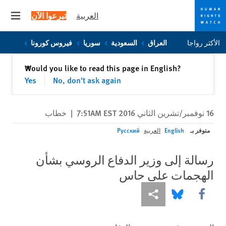
العربية
تبرعوا الآن
 menu
Skip
Skip
الأكثر رواجا
العراق
السعودية
سوريا
فيروس كورونا
to
to
cookie
main
إغلاق
Would you like to read this page in English?
✕
content
privacy
Yes
No, don't ask again
notice
16 نوفمبر/تشرين الثاني 2016 7:51AM EST
|
خطاب
متوفر بـ
English
العربية
Русский
رسالة إلى وزير الدفاع الروسي بشأن
الهجمات على حاس
Share this via Facebook
Share this via مشاركة
Share this via Bluesky