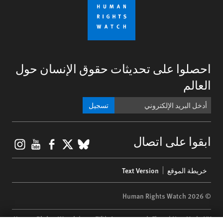
احصلوا على تحديثات حقوق الإنسان حول
العالم
تسجيل
gram
ouTube
Facebook
BlueSky
X
ابقوا على اتصال
Footer
خريطة الموقع
Text Version
menu
© 2026 Human Rights Watch
Human Rights Watch
| 350 Fifth Avenue, 34th Floor | New York,
NY