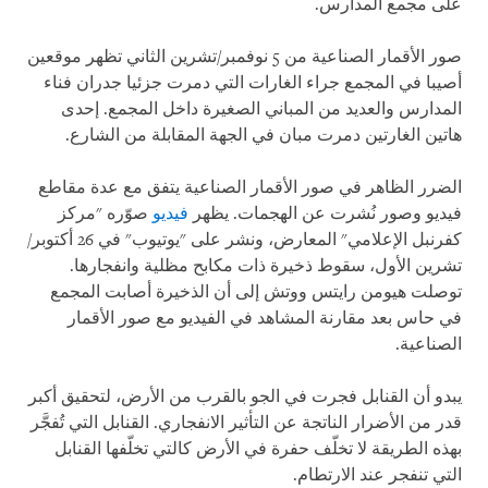
على مجمع المدارس.
صور الأقمار الصناعية من 5 نوفمبر/تشرين الثاني تظهر موقعين
أصيبا في المجمع جراء الغارات التي دمرت جزئيا جدران فناء
المدارس والعديد من المباني الصغيرة داخل المجمع. إحدى
هاتين الغارتين دمرت مبان في الجهة المقابلة من الشارع.
الضرر الظاهر في صور الأقمار الصناعية يتفق مع عدة مقاطع
فيديو وصور نُشرت عن الهجمات. يظهر
فيديو
صوّره "مركز
كفرنبل الإعلامي" المعارض، ونشر على "يوتيوب" في 26 أكتوبر/
تشرين الأول، سقوط ذخيرة ذات مكابح مظلية وانفجارها.
توصلت هيومن رايتس ووتش إلى أن الذخيرة أصابت المجمع
في حاس بعد مقارنة المشاهد في الفيديو مع صور الأقمار
الصناعية.
يبدو أن القنابل فجرت في الجو بالقرب من الأرض، لتحقيق أكبر
قدر من الأضرار الناتجة عن التأثير الانفجاري. القنابل التي تُفجَّر
بهذه الطريقة لا تخلّف حفرة في الأرض كالتي تخلّفها القنابل
التي تنفجر عند الارتطام.