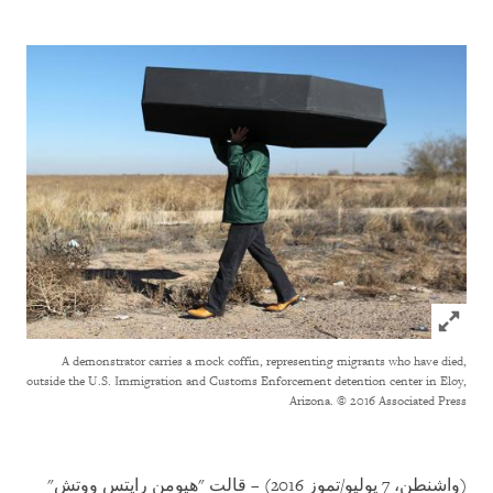
Click to expand Image
A demonstrator carries a mock coffin, representing migrants who have died,
outside the U.S. Immigration and Customs Enforcement detention center in Eloy,
Arizona.
© 2016 Associated Press
(واشنطن، 7 يوليو/تموز 2016) – قالت "هيومن رايتس ووتش"