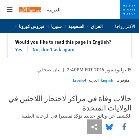
العربية
تبرعوا الآن
 menu
Skip
Skip
الأكثر رواجا
العراق
السعودية
سوريا
فيروس كورونا
to
to
cookie
main
إغلاق
Would you like to read this page in English?
✕
content
privacy
Yes
No, don't ask again
notice
15 يوليو/تموز 2016 2:40PM EDT
|
بيان صحفي
متوفر بـ
English
العربية
Español
حالات وفاة في مراكز لاحتجاز اللاجئين في
الولايات المتحدة
الكشف عن وثائق جديدة تؤكد تقصيرا في الرعاية الطبية
Share this via Facebook
Share this via مشاركة
Share this via Bluesky