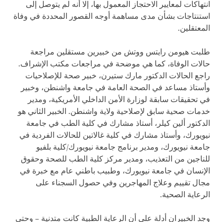
انتهاكات لمعايير الاحتجاز المعمول بها، إلا أنه لم يتوصل إلى
استنتاجات بشأن مدى مساهمة أوجه القصور المحددة في وفاة
المعتقلين.
طلبت هيومن رايتس ووتش من خبيرين مستقلين مراجعة
حالات الوفاة، كما هي موضحة في مراجعات مكتب الإشراف.
راجع الحالات الدكتور مارك ستيرن، خبير صحة للإصلاحيات
وأستاذ مساعد في الصحة العامة في جامعة واشنطن، وخبير
في تحقيقات سابقة لوزارة الأمن الداخلي الأمريكية، ومدير
خدمات صحية سابق لإصلاحية ولاية واشنطن. الخبير الثاني هو
الدكتور ألين كيلر، أستاذ مشارك في كلية الطب في جامعة
نيويورك، وأستاذ مشارك في كلية غالاتين للحالات الفردية في
جامعة نيويورك، ومدير برنامج جامعة نيويورك/كلية بلفيو
للناجين من التعذيب، ومدير مركز كلية الطب للصحة وحقوق
الإنسان في جامعة نيويورك، وطبيب باطني عام مع خبرة في
مجال تقييم وعلاج المهاجرين وفي حصول السجناء على
الرعاية الصحية.
وجد الخبيران أدلة على أن الرعاية الطبية كانت متدنية – وحتى