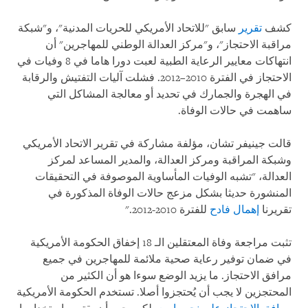
كشف
تقرير
سابق "للاتحاد الأمريكي للحريات المدنية"، و"شبكة
مراقبة الاحتجاز"، و"مركز العدالة الوطني للمهاجرين" أن
انتهاكات معايير الرعاية الطبية لعبت دورا هاما في 8 وفيات في
الاحتجاز في الفترة 2010–2012. فشلت آليات التفتيش والرقابة
في الهجرة والجمارك في تحديد أو معالجة المشاكل التي
ساهمت في حالات الوفاة.
قالت جينيفر تشان، مؤلفة مشاركة في تقرير الاتحاد الأمريكي
وشبكة المراقبة ومركز العدالة، والمدير المساعد لمركز
العدالة، "تشبه الوفيات المأساوية الموصوفة في التحقيقات
المنشورة حديثا بشكل مزعج حالات الوفاة المذكورة في
تقريرنا
إهمال فادح
للفترة 2010-2012."
تثبت مراجعة وفاة المعتقلين الـ 18 إخفاق الحكومة الأمريكية
في ضمان توفير رعاية صحية ملائمة للمهاجرين في جميع
مرافق الاحتجاز. ما يزيد الوضع سوءا هو أن الكثير من
المحتجزين لا يجب أن يُحتجزوا أصلا. تستخدم الحكومة الأمريكية