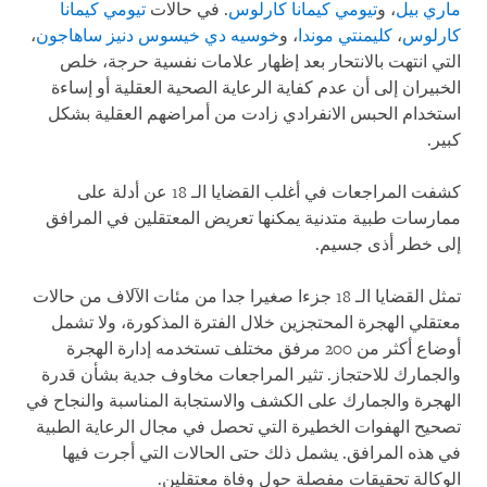
ماري بيل
، و
تيومي كيمانا كارلوس
. في حالات
تيومي كيمانا
كارلوس
،
كليمنتي موندا
، و
خوسيه دي خيسوس دنيز ساهاجون
،
التي انتهت بالانتحار بعد إظهار علامات نفسية حرجة، خلص
الخبيران إلى أن عدم كفاية الرعاية الصحية العقلية أو إساءة
استخدام الحبس الانفرادي زادت من أمراضهم العقلية بشكل
كبير.
كشفت المراجعات في أغلب القضايا الـ 18 عن أدلة على
ممارسات طبية متدنية يمكنها تعريض المعتقلين في المرافق
إلى خطر أذى جسيم.
تمثل القضايا الـ 18 جزءا صغيرا جدا من مئات الآلاف من حالات
معتقلي الهجرة المحتجزين خلال الفترة المذكورة، ولا تشمل
أوضاع أكثر من 200 مرفق مختلف تستخدمه إدارة الهجرة
والجمارك للاحتجاز. تثير المراجعات مخاوف جدية بشأن قدرة
الهجرة والجمارك على الكشف والاستجابة المناسبة والنجاح في
تصحيح الهفوات الخطيرة التي تحصل في مجال الرعاية الطبية
في هذه المرافق. يشمل ذلك حتى الحالات التي أجرت فيها
الوكالة تحقيقات مفصلة حول وفاة معتقلين.