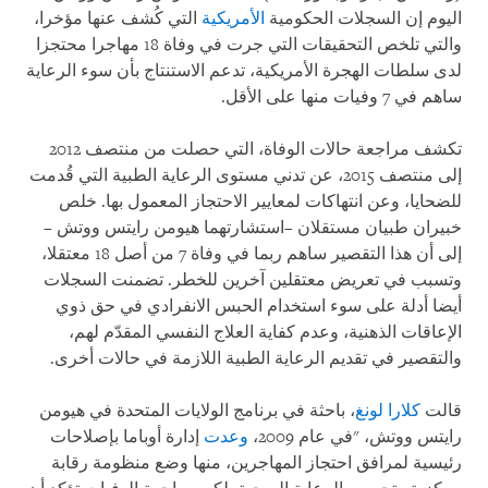
اليوم إن السجلات الحكومية
الأمريكية
التي كُشف عنها مؤخرا،
والتي تلخص التحقيقات التي جرت في وفاة 18 مهاجرا محتجزا
لدى سلطات الهجرة الأمريكية، تدعم الاستنتاج بأن سوء الرعاية
ساهم في 7 وفيات منها على الأقل.
تكشف مراجعة حالات الوفاة، التي حصلت من منتصف 2012
إلى منتصف 2015، عن تدني مستوى الرعاية الطبية التي قُدمت
للضحايا، وعن انتهاكات لمعايير الاحتجاز المعمول بها. خلص
خبيران طبيان مستقلان –استشارتهما هيومن رايتس ووتش –
إلى أن هذا التقصير ساهم ربما في وفاة 7 من أصل 18 معتقلا،
وتسبب في تعريض معتقلين آخرين للخطر. تضمنت السجلات
أيضا أدلة على سوء استخدام الحبس الانفرادي في حق ذوي
الإعاقات الذهنية، وعدم كفاية العلاج النفسي المقدّم لهم،
والتقصير في تقديم الرعاية الطبية اللازمة في حالات أخرى.
قالت
كلارا لونغ
، باحثة في برنامج الولايات المتحدة في هيومن
رايتس ووتش، "في عام 2009،
وعدت
إدارة أوباما بإصلاحات
رئيسية لمرافق احتجاز المهاجرين، منها وضع منظومة رقابة