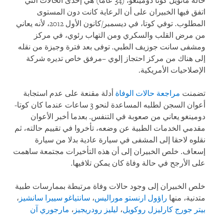
حالة مانويل كوتا دومينغو، (34 عاما) هي إحدى الحالات التي
اتفق فيها الخبيران على أن الرعاية كانت دون المستوى
المطلوب. توفي كوتا، في ديسمبر/كانون الأول 2012، لأنه يعاني
من مرض القلب والسكري ومن التهاب رئوي، في مركز
ومشفى سانت جوزيف الطبي. توفى بعد فترة وجيزة من نقله
إلى هناك من مركز احتجاز إلوي –مرفق خاص تديره شركة
الإصلاحيات الأمريكية.
تضمنت
مراجعة حالات الوفاة
أدلة مقنعة على عدم استجابة
أعوان السجن لطلبه المساعدة لنحو 3 ساعات عندما كان كوتا-
دومينغو يعاني من صعوبة في التنفس. بعدما أخبر الأعوان
مقدمي الخدمات الطبية عن وضعه، تأخروا في تقييم حالته، ثم
نقلوه لاحقا إلى المشفى في سيارة عادية بدلا من سيارة
إسعاف. خلص الخبيران إلى أن هذه التأخيرات مجتمعة ساهمت
على الأرجح في حالة وفاة كان يمكن تلافيها.
خلص الخبيران إلى وجود حالات وفاة مرتبطة بممارسات طبية
متدنية، منها
راؤول ارنستو موراليس
،
سانتياغو سييرا سانشيز
،
بيتر جورج كارليزل روكويل
،
ليليز رودريجيز
،
مارجوري آن