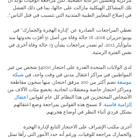
مركزية وتحسين الرعاية الصحية. لكن مراجعة الوفيات تؤكد أن
تلك المشاكل الهيكلية مازالت على حالها، بما في ذلك الفشل
في إصلاح المعايير الطبية المتدنية التي تتسبب في قتل الناس".
تغطي المراجعات، الصادرة عن "إدارة الهجرة والجمارك" في
يونيو/حزيران 2016، 18 حالة وفاة من أصل 31 أقرّت بحدوثها منذ
مايو/أيار 2012. لم تصدر مراجعات بشأن 13 حالة وفاة أخرى في
نفس الفترة الزمنية.
لدى الولايات المتحدة القدرة على احتجاز 34000 شخص من غير
المواطنين في مراكز اعتقال مدني في وقت واحد، في
شبكة
موسعة
تضم أكثر من 200 مرفق احتجاز، منها سجون مقاطعة
ومراكز احتجاز خاصة ومعتقلات اتحادية. يخضع مئات الآلاف من
الأشخاص المحتجزين في هذا النظام كل عام لقوانين
اعتقال
إلزامية قاسية
. لا تسمح هذه القوانين بمراجعة وضع اعتقالهم
بشكل فردي أثناء النظر في أوضاع هجرتهم.
أجرى مكتب الإشراف على الاحتجاز التابع لإدارة الهجرة
والجمارك مراجعة للوفيات. ورغم أنه حدد الأمور التي رآها تمثل