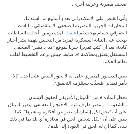
صحف مصرية وعربية أخرى.
يأتي القبض على الإسكندراني بعد 3 أسابيع من استدعاء
المخابرات الحربية المصرية الصحفي الاستقصائي والناشط
الحقوقي حسام بهجت ثم
اعتقاله
لمدة يومين. أحالت السلطات
بهجت على النيابة العسكرية لمزيد من التحقيق بتهمة نشر أخبار
كاذبة، بعد أن كتب تقريرا خبريا لموقع "مدى مصر" الصحفي
المستقل يتعلق بمحاكمة 26 ضابط جيش بزعم التخطيط لقلب
نظام الحكم.
ينص الدستور المصري على أنه لا يجوز القبض على أحد... "إلا
بأمر قضائي مُسبَّب يستلزمه التحقيق".
تحظر المادة 6 من "الميثاق الأفريقي لحقوق الإنسان
والشعوب"- ومصر طرف فيه - الاحتجاز التعسفي. ينص الميثاق
على أنه "يحق لكل إنسان أن يعبر عن أفكاره وينشرها". كما
ينص على أن "لكل شخص الحق في مغادرة أي بلد بما في ذلك
بلده، كما أن له الحق في العودة إلى بلده".