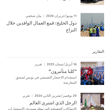
11 يونيو/حزيران 2026
بيان صحفي
دول الخليج: قمع العمال الوافدين خلال
النزاع
التقارير
16 أبريل/نيسان 2025
تقرير
”كلنا متآمرون“
استخدام الاحتجاز التعسفي في تونس لسحق
المعارضة
20 نوفمبر/تشرين الثاني 2024
تقرير
الرجل الذي اشترى العالم
الانتهاكات الحقوقية المرتبطة بصندوق الاستثمارات