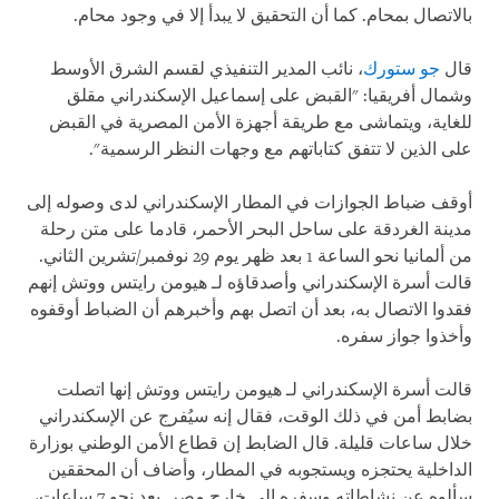
بالاتصال بمحام. كما أن التحقيق لا يبدأ إلا في وجود محام.
قال
جو ستورك
، نائب المدير التنفيذي لقسم الشرق الأوسط
وشمال أفريقيا: "القبض على إسماعيل الإسكندراني مقلق
للغاية، ويتماشى مع طريقة أجهزة الأمن المصرية في القبض
على الذين لا تتفق كتاباتهم مع وجهات النظر الرسمية".
أوقف ضباط الجوازات في المطار الإسكندراني لدى وصوله إلى
مدينة الغردقة على ساحل البحر الأحمر، قادما على متن رحلة
من ألمانيا نحو الساعة
1
بعد ظهر يوم 29 نوفمبر/تشرين الثاني.
قالت أسرة الإسكندراني وأصدقاؤه لـ هيومن رايتس ووتش إنهم
فقدوا الاتصال به، بعد أن اتصل بهم وأخبرهم أن الضباط أوقفوه
وأخذوا جواز سفره.
قالت أسرة الإسكندراني لـ هيومن رايتس ووتش إنها اتصلت
بضابط أمن في ذلك الوقت، فقال إنه سيُفرج عن الإسكندراني
خلال ساعات قليلة. قال الضابط إن قطاع الأمن الوطني بوزارة
الداخلية يحتجزه ويستجوبه في المطار، وأضاف أن المحققين
سألوه عن نشاطاته وسفره إلى خارج مصر. بعد نحو 7 ساعات،