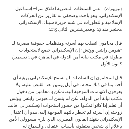
(نيويورك) - على السلطات المصرية إطلاق سراح إسماعيل
الإسكندراني، وهو باحث وصحفي له تقارير عن الحركات
الإسلامية والتطورات في شبه جزيرة سيناء. الإسكندراني
محتجز منذ 29 نوفمبر/تشرين الثاني 2015.
قال محامون اتصلت بهم أسرته ومنظمات حقوقية مصرية لـ
"هيومن رايتس ووتش" إن الإسكندراني خضع لاستجوابات
مطولة في مكتب نيابة أمن الدولة في القاهرة في 1 ديسمبر/
كانون الأول.
قال المحامون إن السلطات لم تسمح للإسكندراني برؤية أي
أحد، بما في ذلك محام، في أول يومين بعد القبض عليه، ولا
يعرفون الاتهامات الموجهة إليه. تمكن 4 محامين من دخول
مكتب نيابة أمن الدولة، لكن لم يتسن لــ هيومن رايتس ووتش
أن تعلم إذا كانوا تمكنوا من حضور استجواب الإسكندراني. قالت
زوجته إن أسرته لم تخطر بالتهم الموجهة إليه. يبدو أن اعتقال
الإسكندراني ينتهك القانون المصري، الذي يلزم مسؤولي الأمن
بإعلام أي شخص يعتقلونه بأسباب اعتقاله، والسماح له