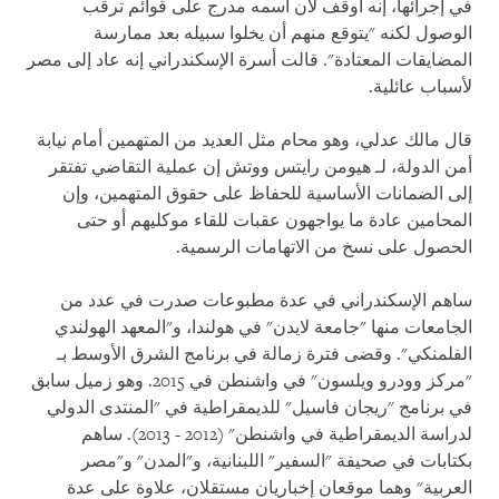
في إجرائها، إنه أُوقف لأن اسمه مدرج على قوائم ترقب
الوصول لكنه "يتوقع منهم أن يخلوا سبيله بعد ممارسة
المضايقات المعتادة". قالت أسرة الإسكندراني إنه عاد إلى مصر
لأسباب عائلية.
قال مالك عدلي، وهو محام مثل العديد من المتهمين أمام نيابة
أمن الدولة، لـ هيومن رايتس ووتش إن عملية التقاضي تفتقر
إلى الضمانات الأساسية للحفاظ على حقوق المتهمين، وإن
المحامين عادة ما يواجهون عقبات للقاء موكليهم أو حتى
الحصول على نسخ من الاتهامات الرسمية.
ساهم الإسكندراني في عدة مطبوعات صدرت في عدد من
الجامعات منها "جامعة لايدن" في هولندا، و"المعهد الهولندي
الفلمنكي". وقضى فترة زمالة في برنامج الشرق الأوسط بـ
"مركز وودرو ويلسون" في واشنطن في 2015. وهو زميل سابق
في برنامج "ريجان فاسيل" للديمقراطية في "المنتدى الدولي
لدراسة الديمقراطية في واشنطن" (2012 - 2013). ساهم
بكتابات في صحيفة "السفير" اللبنانية، و"المدن" و"مصر
العربية" وهما موقعان إخباريان مستقلان، علاوة على عدة