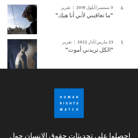
3 سبتمبر/أيلول 2019
تقرير
"ما تعاقبني لأني أنا هيك"
23 مارس/آذار 2022
تقرير
"الكل تريدني أموت"
احصلوا على تحديثات حقوق الإنسان حول