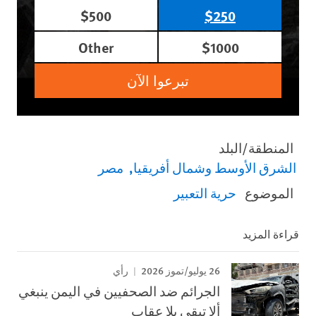
$500
$250
Other
$1000
تبرعوا الآن
المنطقة/البلد
الشرق الأوسط وشمال أفريقيا
مصر
الموضوع
حرية التعبير
قراءة المزيد
26 يوليو/تموز 2026
رأي
الجرائم ضد الصحفيين في اليمن ينبغي
ألا تبقى بلا عقاب