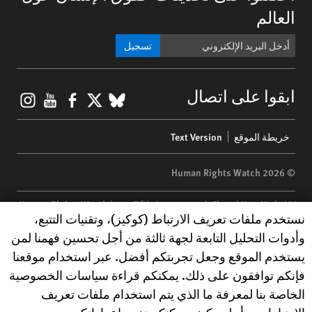
العالم
تسجيل
gram
ouTube
Facebook
BlueSky
X
ابقوا على اتصال
Footer
خريطة الموقع
Text Version
menu
© 2026 Human Rights Watch
Human Rights Watch
| 350 Fifth Avenue, 34th Floor | New York,
NY
Human Rights Watch cookie preferences
نستخدم ملفات تعريف الارتباط (كوكيز)، وتقنيات التتبع،
10118-3299
USA
|
t
1.212.290.4700
وأدوات التحليل التابعة لجهة ثالثة من أجل تحسين فهمنا لمن
Human Rights Watch
is a 501(C)(3) nonprofit registered in the US
يستخدم الموقع وجعل تجربتكم أفضل. عبر استخدام موقعنا
under EIN: 13-2875808
فإنكم توافقون على ذلك. يمكنكم قراءة سياسات الخصوصية
الخاصة بنا لمعرفة ما الذي يتم استخدام ملفات تعريف