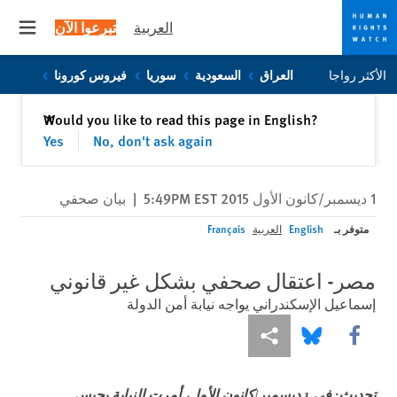
العربية
تبرعوا الآن
 menu
Skip
Skip
الأكثر رواجا
العراق
السعودية
سوريا
فيروس كورونا
to
to
cookie
main
إغلاق
Would you like to read this page in English?
✕
content
privacy
Yes
No, don't ask again
notice
1 ديسمبر/كانون الأول 2015 5:49PM EST
|
بيان صحفي
متوفر بـ
English
العربية
Français
مصر- اعتقال صحفي بشكل غير قانوني
إسماعيل الإسكندراني يواجه نيابة أمن الدولة
Share this via Facebook
Share this via مشاركة
Share this via Bluesky
تحديث:
في 1 ديسمبر/كانون الأول، أمرت النيابة بحبس