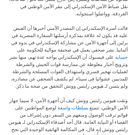
نقل ضباط الأمن الإسكندراني إلى مقر الأمن الوطني في
الغردقة، وواصلوا استجوابه.
قالت أسرة الإسكندراني إن المصدر الأمني أخبرها أن القبض
عليه قد يكون له علاقة بمذكرة أرسلتها السفارة المصرية في
برلين إلى أجهزة الأمن عن مشاركة الإسكندراني في ندوة في
ألمانيا. نشر صحفي يعمل في صحيفة موالية للحكومة على
حسابه
على فيسبوك أن الإسكندراني يواجه عدة تهم، منها نشر
وترويج أخبار مغلوطة عن ممارسة قوات الجيش والشرطة
لعمليات تهجير قسري واستهداف القوات المسلحة والشرطة
للمدنيين عشوائيا فى سيناء. لم يكشف الصحفي عن مصادره،
ولم يتسن لـ هيومن رايتس ووتش التحقق من صحة ما ذكر.
وثقت هيومن رايتس ووتش كيف أن أجهزة الأمن، لا سيما جهاز
الأمن الوطني، تتمتع
بسلطات واسعة
لوضع المواطنين على
قوائم ترقب الوصول ومنعهم من السفر دون إشراف من
القضاء أو النيابة العامة. قال أحد أصدقاء الإسكندراني لـ هيومن
رايتس ووتش إنه قال، في المكالمة الهاتفية الوحيدة التي نجح