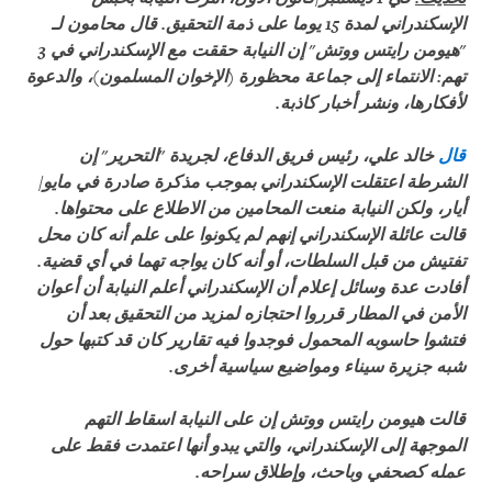
الإسكندراني لمدة 15 يوما على ذمة التحقيق. قال محامون لـ
"هيومن رايتس ووتش" إن النيابة حققت مع الإسكندراني في 3
تهم: الانتماء إلى جماعة محظورة (الإخوان المسلمون)، والدعوة
لأفكارها، ونشر أخبار كاذبة.
قال
خالد علي، رئيس فريق الدفاع، لجريدة "التحرير" إن
الشرطة اعتقلت الإسكندراني بموجب مذكرة صادرة في مايو/
أيار، ولكن النيابة منعت المحامين من الاطلاع على محتواها.
قالت عائلة الإسكندراني إنهم لم يكونوا على علم أنه كان محل
تفتيش من قبل السلطات، أو أنه كان يواجه تهما في أي قضية.
أفادت عدة وسائل إعلام أن الإسكندراني أعلم النيابة أن أعوان
الأمن في المطار قرروا احتجازه لمزيد من التحقيق بعد أن
فتشوا حاسوبه المحمول فوجدوا فيه تقارير كان قد كتبها حول
شبه جزيرة سيناء ومواضيع سياسية أخرى.
قالت هيومن رايتس ووتش إن على النيابة اسقاط التهم
الموجهة إلى الإسكندراني، والتي يبدو أنها اعتمدت فقط على
عمله كصحفي وباحث، وإطلاق سراحه.