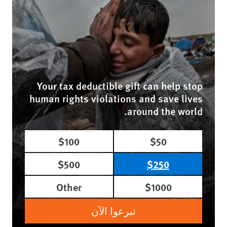
Your tax deductible gift can help stop
human rights violations and save lives
around the world.
$100
$50
$500
$250
Other
$1000
تبرعوا الآن