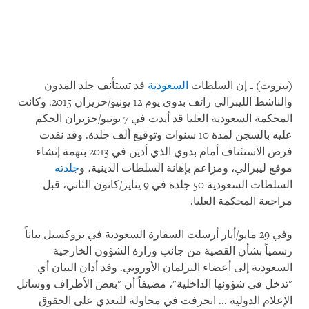
(بيروت) ـ إن السلطات
السعودية
قد تستأنف جلد المدون
والناشط الليبرالي رائف بدوي يوم 12 يونيو/حزيران 2015. وكانت
المحكمة السعودية العليا قد أيدت في 7 يونيو/حزيران الحكم
عليه بالسجن لمدة 10 سنوات وتوقيع ألف جلدة. وقد نفدت
فرص الاستئناف أمام بدوي الذي أدين في 2013 بتهمة إنشاء
موقع ليبرالي، ومزاعم بإهانة السلطات الدينية، و
جلدته
السلطات السعودية 50 جلدة في 9 يناير/كانون الثاني، قبل
مراجعة المحكمة العليا.
وفي 29 مايو/أيار أرسلت السفارة السعودية في بروكسيل بياناً
رسمياً بشأن القضية من جانب وزارة الشؤون الخارجية
السعودية إلى أعضاء البرلمان الأوروبي. وقد أدان البيان أي
"تدخل في شؤونها الداخلية"، مضيفاً أن "بعض الأطراف ووسائل
الإعلام الدولية ... انحرفت في محاولة للتعدي على الحقوق