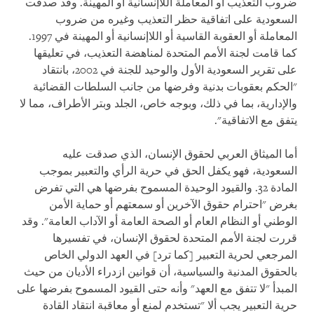
ضروب التعذيب أو المعاملة اللاإنسانية أو المهينة. وقد صدقت
السعودية على اتفاقية حظر التعذيب وغيره من ضروب
المعاملة أو العقوبة القاسية أو اللاإنسانية أو المهينة في 1997.
كما قامت لجنة الأمم المتحدة لمناهضة التعذيب، في تعليقها
على تقرير السعودية الأول والوحيد للجنة في 2002، بانتقاد
"الحكم بعقوبات بدنية وفرضها من جانب السلطات القضائية
والإدارية، بما في ذلك، وبوجه خاص، الجلد وبتر الأطراف، مما لا
يتفق مع الاتفاقية".
أما الميثاق العربي لحقوق الإنسان، الذي صدقت عليه
السعودية، فهو يكفل الحق في حرية الرأي والتعبير بموجب
المادة 32. والقيود الوحيدة المسموح بفرضها هي التي تفرض
بغرض "احترام حقوق الآخرين أو سمعتهم أو حماية الأمن
الوطني أو النظام العام أو الصحة العامة أو الآداب العامة". وقد
قررت لجنة الأمم المتحدة لحقوق الإنسان، في تفسيرها
المرجعي لحرية التعبير [كما ترد] في العهد الدولي الخاص
بالحقوق المدنية والسياسية، أن قوانين ازدراء الأديان من حيث
المبدأ "لا تتفق مع العهد" وأنه حتى القيود المسموح بفرضها على
حرية التعبير يجب ألا "تستخدم لمنع أو معاقبة انتقاد القادة