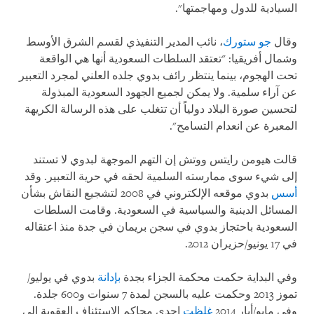
السيادية للدول ومهاجمتها".
وقال
جو ستورك
، نائب المدير التنفيذي لقسم الشرق الأوسط
وشمال أفريقيا: "تعتقد السلطات السعودية أنها هي الواقعة
تحت الهجوم، بينما ينتظر رائف بدوي جلده العلني لمجرد التعبير
عن آراء سلمية. ولا يمكن لجميع الجهود السعودية المبذولة
لتحسين صورة البلاد دولياً أن تتغلب على هذه الرسالة الكريهة
المعبرة عن انعدام التسامح".
قالت هيومن رايتس ووتش إن التهم الموجهة لبدوي لا تستند
إلى شيء سوى ممارسته السلمية لحقه في حرية التعبير. وقد
أسس
بدوي موقعه الإلكتروني في 2008 لتشجيع النقاش بشأن
المسائل الدينية والسياسية في السعودية. وقامت السلطات
السعودية باحتجاز بدوي في سجن بريمان في جدة منذ اعتقاله
في 17 يونيو/حزيران 2012.
وفي البداية حكمت محكمة الجزاء بجدة
بإدانة
بدوي في يوليو/
تموز 2013 وحكمت عليه بالسجن لمدة 7 سنوات و600 جلدة.
وفي مايو/أيار 2014
غلظت
إحدى محاكم الاستئناف العقوبة إلى