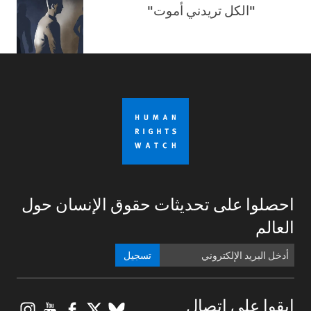
"الكل تريدني أموت"
احصلوا على تحديثات حقوق الإنسان حول
العالم
تسجيل
gram
ouTube
Facebook
BlueSky
X
ابقوا على اتصال