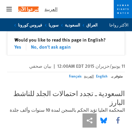
العربية
تبرعوا الآن
 menu
Skip
Skip
الأكثر رواجا
العراق
السعودية
سوريا
فيروس كورونا
to
to
cookie
main
إغلاق
Would you like to read this page in English?
✕
content
privacy
Yes
No, don't ask again
notice
11 يونيو/حزيران 2015 12:00AM EDT
|
بيان صحفي
متوفر بـ
English
العربية
Français
السعودية ـ تجدد احتمالات الجلد للناشط
البارز
المحكمة العليا تؤيد الحكم بالسجن لمدة 10 سنوات وألف جلدة
Share this via Facebook
Share this via مشاركة
Share this via Bluesky