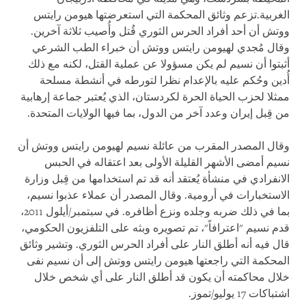
الغربية.تزعم وثائق المحكمة التي استعرضتها هيومن رايتس
ووتش أن أحد أفراد الحرس الثوري قُتل وأُصيب ثلاثة آخرين.
وقال مُجدي لهيومن رايتس ووتش أن خبراء الطب الشرعي
أثبتوا أن نسيم لم يكن مسؤولا عن عملية القتل، لكنه مع ذلك
أُدين وحُكم عليه بالإعدام نظرا لتورطه في أنشطة مسلحة
ممثلا لحزب الحياة الحرة لكردستان، الذي يُعتبر جماعة إرهابية
من قِبل إيران وعدد آخر من الدول، بما فيها الولايات المتحدة.
وقال المصدر المقرب من عائلة نسيم لهيومن رايتس ووتش أن
نسيم أمضى الأشهر القليلة الأولى بعد اعتقاله في الحبس
الانفرادي في منشأة يُعتقد أنه قد تم استخدامها من قِبل وزارة
الاستخبارات في أرومية. وقال المصدر أن عملاء عذبوا نسيم،
بما في ذلك ضربه وجلده ونزع أظافره. في سبتمبر/أيلول 2011،
قدم نسيم "اعترافاً"، تم تصويره وبثه على التلفزيون الحكومي،
قال فيه أنه أطلق النار على أفراد الحرس الثوري. وتشير وثائق
المحكمة التي راجعتها هيومن رايتس ووتش إلى أن نسيم نفى
خلال محاكمته أن يكون قد أطلق النار على أي شخص خلال
اشتباكات 17 يوليو/تموز.