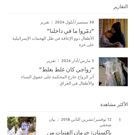
التقارير
30 سبتمبر/أيلول 2024
تقرير
"دمّروا ما في داخلنا"
الأطفال ذوو الإعاقة في ظل الهجمات الإسرائيلية
على غزة
3 مارس/آذار 2024
تقرير
"زواجي كان غلط بغلط"
أثر الزواج خارج المحكمة على حقوق النساء
والأطفال في العراق
الأكثر مشاهدة
12 نوفمبر/تشرين الثاني 2018
بيان
صحفي
باكستان: حرمان الفتيات من