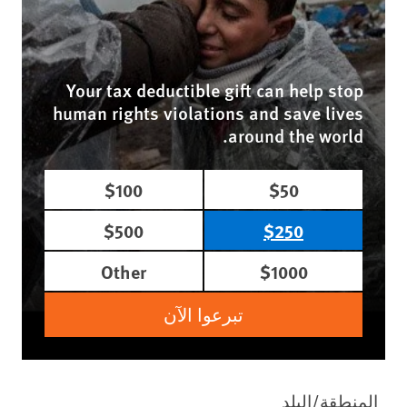
Your tax deductible gift can help stop
human rights violations and save lives
around the world.
$100
$50
$500
$250
Other
$1000
تبرعوا الآن
المنطقة/البلد