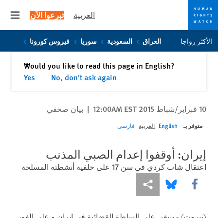
العربية
تبرعوا الآن
 menu
Skip
Skip
الأكثر رواجا
العراق
السعودية
سوريا
فيروس كورونا
to
to
cookie
main
إغلاق
Would you like to read this page in English?
✕
content
privacy
Yes
No, don't ask again
notice
10 فبراير/شباط 2015 12:00AM EST
|
بيان صحفي
متوفر بـ
English
العربية
فارسی
إيران: أوقفوا إعدام الصبي المذنب
اعتقال شاب كردي في سن 17 على خلفية أنشطته المسلحة
Share this via Facebook
Share this via مشاركة
Share this via Bluesky
(بيروت) - ينبغي على السلطة القضائية في إيران و على الفور