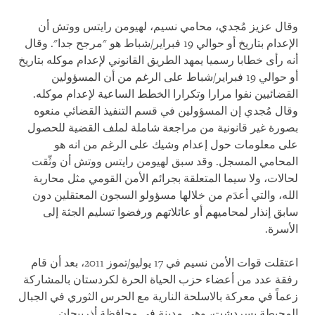
وقال عزيز مُجدي، محامي نسيم، لهيومن رايتس ووتش أن
الإعدام بتاريخ أو حوالي 19 فبراير/شباط هو "مرجح جدا". وقال
أنه رأى خطابا رسميا يمهد الطريق القانوني لإعدام موكله بتاريخ
أو حوالي 19 فبراير/شباط على الرغم من أن المسؤولين
القضائيين نفوا مرارا وتكرارا الخطط الساعية لإعدام موكله.
وقال مُجدي إن المسؤولين في قسم التنفيذ القضائي منعوه
بصورة غير قانونية من مراجعة شاملة لملف القضية للحصول
على معلومات حول إعدام وشيك على الرغم من انه هو
المحامي المسجل. وقد سبق لهيومن رايتس ووتش أن وثّقت
لحالات، ولا سيما المتعلقة بجرائم الأمن القومي مثل محاربة
الله، والتي أعدَم من خلالها مسؤولو السجون المعتقلين دون
سابق إنذار لمحاميهم أو عائلاتهم ورفضوا تسليم الجثة إلى
الأسرة.
اعتقلت قوات الأمن نسيم في 17 يوليو/تموز 2011، بعد أن قام
رفقة عدد من أعضاء حزب الحياة الحرة لكردستان بالمشاركة
زعماً في معركة بالاسلحة النارية مع الحرس الثوري في الجبال
المحيطة بسردشت، وهي مدينة في محافظة أذربيجان