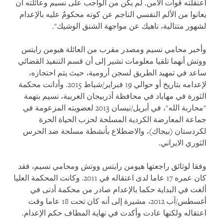
اعتقلته قوات الأمن. لم يكن من الواجب على نسيم وعائلته أن
يعانوا من الألم النفسي الناجم عن كونه محكومٌ عليه بالإعدام
لشهور متتالية، ناهيك عن مواجهة الشنق الوشيك".
وأخبر محامي نسيم ومصدر مقرب من العائلة هيومن رايتس
ووتش أنهما تلقيا معلومات تشير إلى أن قسم التنفيذ القضائي
ساعد في تمهيد الطريق لسجن أرومية، حيث يتم احتجازه،
لإعدامه بتاريخ أو حوالي 19 فبراير/شباط 2015. وأدانت محكمة
الثورة في مهاباد في محافظة أذربيجان الغربية، نسيم بتهمة
"محاربة الله"، في أبريل/نيسان 2013 لعضويته المزعومة في
جماعة المعارضة الكردية المسلحة لحزب الحياة الحرة
لكردستان (بيجاك)، والاضطلاع بأنشطة مسلحة ضد الحرس
الثوري الايراني.
وفقا لوثائق راجعتها هيومن رايتس ووتش ومحامي نسيم، فقد
كان عمره 17 عاما لدى اعتقاله في 2011. وكانت المحكمة العليا
ألغت في البداية حكما بالإعدام صادر من محكمة أدنى في
أغسطس/آب 2012، مشيرة إلى أنه كان تحت 18 عاما وقت
اعتقاله ولكنها عادت وأكدت في نهاية المطاف حكم الإعدام.