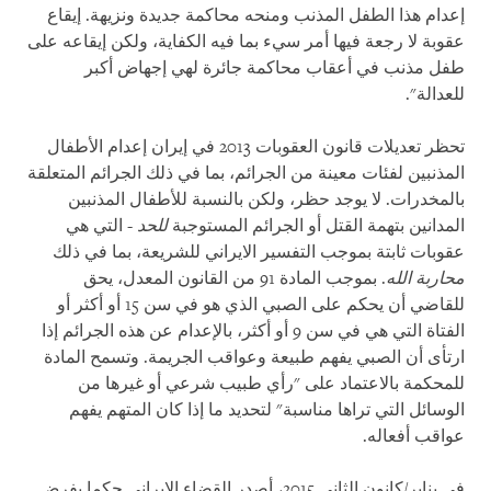
إعدام هذا الطفل المذنب ومنحه محاكمة جديدة ونزيهة. إيقاع
عقوبة لا رجعة فيها أمر سيء بما فيه الكفاية، ولكن إيقاعه على
طفل مذنب في أعقاب محاكمة جائرة لهي إجهاض أكبر
للعدالة".
تحظر تعديلات قانون العقوبات 2013 في إيران إعدام الأطفال
المذنبين لفئات معينة من الجرائم، بما في ذلك الجرائم المتعلقة
بالمخدرات. لا يوجد حظر، ولكن بالنسبة للأطفال المذنبين
المدانين بتهمة القتل أو الجرائم المستوجبة
للحد
- التي هي
عقوبات ثابتة بموجب التفسير الايراني للشريعة، بما في ذلك
محاربة الله
. بموجب المادة 91 من القانون المعدل، يحق
للقاضي أن يحكم على الصبي الذي هو في سن 15 أو أكثر أو
الفتاة التي هي في سن 9 أو أكثر، بالإعدام عن هذه الجرائم إذا
ارتأى أن الصبي يفهم طبيعة وعواقب الجريمة. وتسمح المادة
للمحكمة بالاعتماد على "رأي طبيب شرعي أو غيرها من
الوسائل التي تراها مناسبة" لتحديد ما إذا كان المتهم يفهم
عواقب أفعاله.
في يناير/كانون الثاني 2015، أصدر القضاء الإيراني حكما يفرض