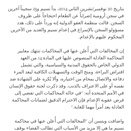
بتاريخ 20 نوفمبر/تشرين الثاني 2014، بدأ نسيم و23 سجيناً آخرين
في سجن أرومية إضراباً عن الطعام احتجاجاً على ظروف
السجن. قالت منظمة العفو الدولية إنه ورداً على ذلك، هدد
مسؤولو السجن بالإسراع في إعدام نسيم والعديد من الآخرين
المحكوم عليهم بالإعدام.
إن المخالفات التي أُعلن عنها في المحاكمات تنتهك معايير
المحاكمة العادلة المنصوص عليها في المادة 14 من العهد
الدولي الخاص بالحقوق المدنية والسياسية، والتي تشمل
افتراض البراءة، ومنح الوقت والتسهيلات الكافية ليعد المرء
دفاعه والاتصال بمحام من اختياره، وألا يُكره على الشهادة ضد
نفسه أو على الاعتراف بالذنب. وقد ذكرت لجنة حقوق الإنسان
في الأمم المتحدة أنه: "في حالة المحاكمات التي تفضي إلى
فرض عقوبة الإعدام فإن الاحترام الدقيق لضمانات المحاكمة
العادلة يعد أمراً مهما للغاية."
واضافت ويتسن أن "المخالفات التي أُعلن عنها في محاكمة
نسيم ما هي إلا مزيد من الأسباب التي تطالب القضاء بوقف