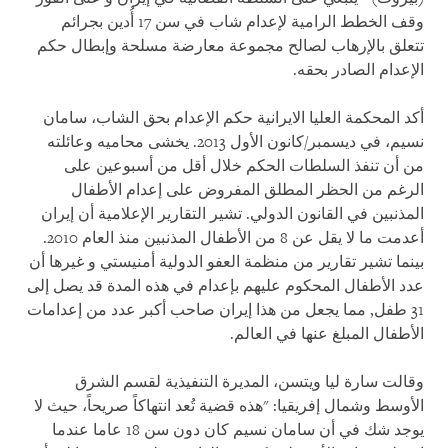
وقف الخطط الرامية لإعدام شاب في سن 17 أُدين بجرائم
تتعلق بالإرهاب لصالح مجموعة معارضة مسلحة وإبطال حكم
الإعدام الصادر بحقه.
أكد المحكمة العليا الايرانية حكم الإعدام بحق الشاب، سامان
نسيم، في ديسمبر/كانون الأول 2013. يخشى محاميه وعائلته
من أن تنفذ السلطات الحكم خلال أقل من أسبوعين على
الرغم من الحظر المطلق المفروض على إعدام الأطفال
المذنبين في القانون الدولي. تشير التقارير الإعلامية أن إيران
أعدمت ما لا يقل عن 8 من الأطفال المذنبين منذ العام 2010.
بينما تشير تقارير من منظمة العفو الدولية أمنيستي و غيرها أن
عدد الأطفال المحكوم عليهم بإعدام في هذه المدة قد يصل إلى
31 طفل, مما يجعل من هذا إيران صاحب أكبر عدد من إعدامات
الأطفال المبلغ عنها في العالم.
وقالت سارة ليا ويتسن، المديرة التنفيذية لقسم الشرق
الأوسط وشمال إفريقيا: "هذه قضية تُعد انتهاكاً صريحاً، حيث لا
يوجد شك في أن سامان نسيم كان دون سن 18 عاما عندما