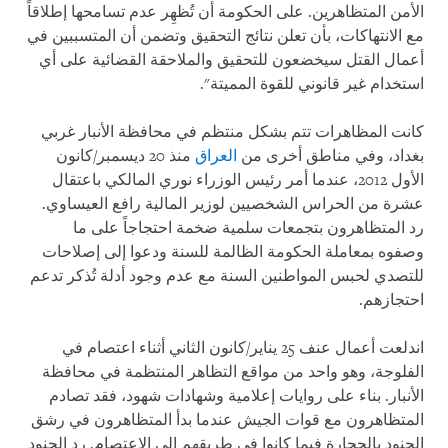
الأمن المتظاهرين. على الحكومة أن تُظهِر عدم تسامحها إطلاقاً
مع الانتهاكات، بأن تعلن نتائج التحقيق وتضمن أن المتسببين في
أعمال القتل سيخضعون للتحقيق والملاحقة القضائية على أي
استخدام غير قانوني للقوة المميتة".
كانت المظاهرات تتم بشكل منتظم في محافظة الأنبار غربي
بغداد، وفي مناطق أخرى من
العراق
منذ 20 ديسمبر/كانون
الأول 2012، عندما أمر رئيس الوزراء نوري المالكي باعتقال
عشرة من الحراس الشخصيين لوزير المالية رافع العيساوي.
رد المتظاهرون بتجمعات سلمية ضخمة احتجاجاً على ما
وصفوه بمعاملة الحكومة الظالمة للسنة ودعوا إلى إصلاحات
للتصدي لحبس المواطنين السنة مع عدم وجود أدلة تُذكر تدعم
احتجازهم.
اندلعت أعمال عنف 25 يناير/كانون الثاني أثناء اعتصام في
الفلوجة، وهو واحد من مواقع التظاهر المنتظمة في محافظة
الأنبار. بناء على روايات إعلامية وشهادات شهود، فقد تصادم
المتظاهرون مع قوات الجيش عندما بدأ المتظاهرون في رشق
الجنود بالحجارة فيما كانوا في طريقهم إلى الاعتصام. رد الجنود