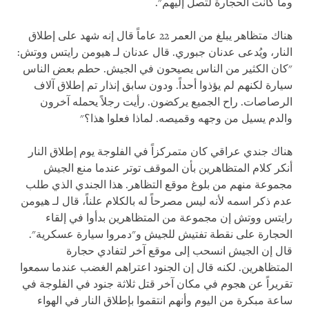
وما كانت الحجارة لتصل إليهم".
هناك متظاهر يبلغ من العمر 22 عاماً قال إنه شهد على إطلاق
النار، ويُدعى عدنان جبوري. قال عدنان لـ هيومن رايتس ووتش:
"كان الكثير من الناس يصيحون في الجيش. حطم بعض الناس
سيارة لكنهم لم يؤذوا أحداً. ودون سابق إنذار تم إطلاق آلاف
الرصاصات. راح الجميع يركضون. رأيت رجلاً يحمله آخرون
والدم يسيل من وجهه وقميصه. لماذا فعلوا هذا؟"
هناك جندي عراقي كان متمركزاً في الفلوجة يوم إطلاق النار
أنكر كلام المتظاهرين بأن الموقف توتر عندما منع الجيش
مجموعة منهم من بلوغ موقع التظاهر. هذا الجندي الذي طلب
عدم ذكر اسمه لأنه ليس مصرحاً له بالكلام علناً، قال لـ هيومن
رايتس ووتش إن مجموعة من المتظاهرين بدأوا في إلقاء
الحجارة على نقطة تفتيش للجيش و"دمروا سيارة عسكرية".
قال إن الجيش انسحب إلى موقع آخر لتفادي حجارة
المتظاهرين. لكنه قال إن الجنود اعتراهم الغضب عندما سمعوا
تقريراً عن هجوم في مكان آخر قتل ثلاثة جنود في الفلوجة في
ساعة مبكرة من اليوم وأنهم انتقموا بإطلاق النار في الهواء