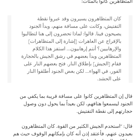
المتظاهرين كانوا بالمئات:
كان المتظاهرون يسيرون وقد عبروا نقطة
التفتيش، وكانت على مسافة منهم، وبدأ الجنود
يصيحون فينا. قالوا: لماذا تحضرون إلى هنا لتطالبوا
بالإفراج عن العاهرات [إشارة إلى المتظاهرات]
والإرهابيين؟ أنتم إرهابيون... استفز هذا الكلام
المتظاهرين وبدأ بعضهم في رشق الجيش بالحجارة
فقام [الجيش] بإطلاق النار. فتح بعضهم النار على
الفور، في الهواء... لكن بعض الجنود أطلقوا النار
على الحشد.
قال إن المتظاهرين كانوا على مسافة قريبة بما يكفي من
الجنود ليسمعوا هتافهم، لكن بعيداً بما يحول دون وصول
حجارتهم إلى نقطة التفتيش.
قال: "استخدم الجيش الكثير من القوة. كان المتظاهرون
بعيدون عنهم، فأعتقد إذن أنه كان بإمكانهم الوقوف حيث هم