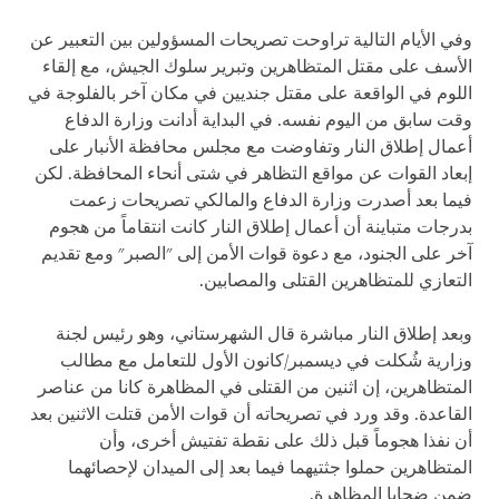
وفي الأيام التالية تراوحت تصريحات المسؤولين بين التعبير عن
الأسف على مقتل المتظاهرين وتبرير سلوك الجيش، مع إلقاء
اللوم في الواقعة على مقتل جنديين في مكان آخر بالفلوجة في
وقت سابق من اليوم نفسه. في البداية أدانت وزارة الدفاع
أعمال إطلاق النار وتفاوضت مع مجلس محافظة الأنبار على
إبعاد القوات عن مواقع التظاهر في شتى أنحاء المحافظة. لكن
فيما بعد أصدرت وزارة الدفاع والمالكي تصريحات زعمت
بدرجات متباينة أن أعمال إطلاق النار كانت انتقاماً من هجوم
آخر على الجنود، مع دعوة قوات الأمن إلى "الصبر" ومع تقديم
التعازي للمتظاهرين القتلى والمصابين.
وبعد إطلاق النار مباشرة قال الشهرستاني، وهو رئيس لجنة
وزارية شُكلت في ديسمبر/كانون الأول للتعامل مع مطالب
المتظاهرين، إن اثنين من القتلى في المظاهرة كانا من عناصر
القاعدة. وقد ورد في تصريحاته أن قوات الأمن قتلت الاثنين بعد
أن نفذا هجوماً قبل ذلك على نقطة تفتيش أخرى، وأن
المتظاهرين حملوا جثتيهما فيما بعد إلى الميدان لإحصائهما
ضمن ضحايا المظاهرة.