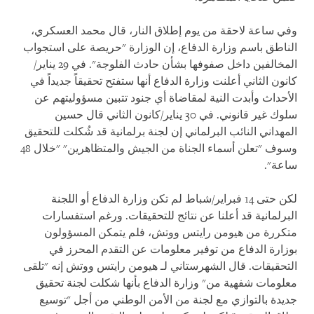
وفي ساعة لاحقة من يوم إطلاق النار، قال محمد العسكري،
الناطق باسم وزارة الدفاع، إن الوزارة "حريصة على استجواب
المخالفين داخل صفوفها بشأن حادث الفلوجة". في 29 يناير/
كانون الثاني أعلنت وزارة الدفاع أنها ستفتح تحقيقاً جديداً في
الأحداث وأبدت النية لمقاضاة أي جنود تتبين مسؤوليتهم عن
سلوك غير قانوني. في 30 يناير/كانون الثاني قال حسين
المهداني النائب البرلماني إن لجنة برلمانية قد شُكلت للتحقيق
وسوف "تعلن أسماء الجناة من الجيش والمتظاهرين" "خلال 48
ساعة".
لكن حتى 14 فبراير/شباط لم تكن وزارة الدفاع أو اللجنة
البرلمانية قد أعلنا عن نتائج للتحقيقات. ورغم استفسارات
متكررة من هيومن رايتس ووتش، فلم يتمكن المسؤولون
بوزارة الدفاع من توفير معلومات عن التقدم المحرز في
التحقيقات. قال الشهرستاني لـ هيومن رايتس ووتش إنه "تلقى
معلومات شفهية من" وزارة الدفاع بأنها شكلت لجنة تحقيق
جديدة بالتوازي مع لجنة من الأمن الوطني من أجل "توسيع