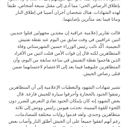
بإطلاق الرصاص الحي؛ مما أدى إلى مقتل سبعة أشخاص، طبقاً
لهذه الشهادات. هناك شخصان آخران أصيبا في إطلاق النار
وماتا فيما بعد متأثرين بإصابتهما.
قالت تقارير إعلامية عراقية إن معتدين مجهولين قتلوا جنديين
اثنين عراقيين في وقت سابق من اليوم عند نقطة تفتيش
النعيمية. أكّد نائب رئيس الوزراء حسين الشهرستاني وفاة
المتظاهرين لكنه قال إن قوات الأمن قتلت اثنين من الأفراد
الذين هاجموا نقطة التفتيش في ساعة سابقة من اليوم، وأن
المتظاهرين جلبوهما فيما بعد إلى الاعتصام لاحتسابهما ضمن
قتلى رصاص الجيش.
تشير شهادات الشهود والتغطيات الإعلامية إلى أن المتظاهرين
رشقوا الجنود بالحجارة وأحرقوا سيارة للجيش فارغة. قال
بعض الشهود إنه كان بإمكان الجنود تفادي التعرض للضرر دون
اللجوء للقوة المميتة. تحدثت هيومن رايتس ووتش إلى ثلاثة
متظاهرين وجندي. ولقد قدموا روايات مختلفة للمصادمات،
رغم أنهم اتفقوا جميعاً على أن الجيش أطلق النار وأصاب بعض