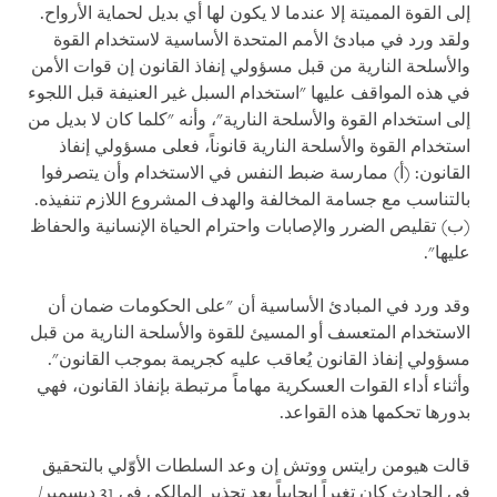
إلى القوة المميتة إلا عندما لا يكون لها أي بديل لحماية الأرواح.
ولقد ورد في مبادئ الأمم المتحدة الأساسية لاستخدام القوة
والأسلحة النارية من قبل مسؤولي إنفاذ القانون إن قوات الأمن
في هذه المواقف عليها "استخدام السبل غير العنيفة قبل اللجوء
إلى استخدام القوة والأسلحة النارية"، وأنه "كلما كان لا بديل من
استخدام القوة والأسلحة النارية قانوناً، فعلى مسؤولي إنفاذ
القانون: (أ) ممارسة ضبط النفس في الاستخدام وأن يتصرفوا
بالتناسب مع جسامة المخالفة والهدف المشروع اللازم تنفيذه.
(ب) تقليص الضرر والإصابات واحترام الحياة الإنسانية والحفاظ
عليها".
وقد ورد في المبادئ الأساسية أن "على الحكومات ضمان أن
الاستخدام المتعسف أو المسيئ للقوة والأسلحة النارية من قبل
مسؤولي إنفاذ القانون يُعاقب عليه كجريمة بموجب القانون".
وأثناء أداء القوات العسكرية مهاماً مرتبطة بإنفاذ القانون، فهي
بدورها تحكمها هذه القواعد.
قالت هيومن رايتس ووتش إن وعد السلطات الأوّلي بالتحقيق
في الحادث كان تغيراً إيجابياً بعد تحذير المالكي في 31 ديسمبر/