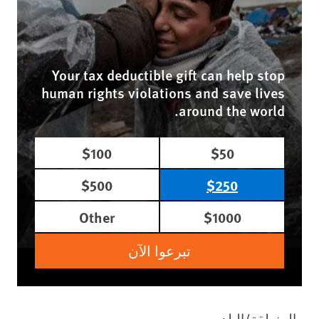
Your tax deductible gift can help stop
human rights violations and save lives
around the world.
$100
$50
$500
$250
Other
$1000
تبرعوا الآن
المنطقة/البلد