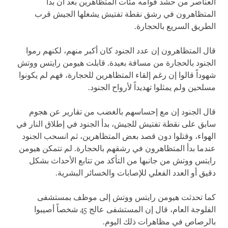
العناصر من حشد قوامه مئات المتظاهرين بعد أن بدأ
المتظاهرون في رشق نقطة تفتيش يشغلها الجيش قرب
الطريق السريع بالحجارة.
قال المتظاهرون إن عدد الجنود كان أكبر منهم، لكنهم رموا
الجنود بالحجارة من مسافة بعيدة. قابلت هيومن رايتس ووتش
شهوداً قالوا إن رغم إلقاء المتظاهرين للحجارة، فهم لم يكونوا
مسلحين ولم يمثلوا تهديداً لأرواح الجنود.
قال الجنود إن مع إحساسهم بالغضب من تقارير عن هجوم
سابق على نقطة تفتيش للجيش، بدأ الجنود في إطلاق النار في
الهواء، وقتلوا دون قصد بعض المتظاهرين، ثم انسحب الجنود
عندما بدأ المتظاهرون في رشقهم بالحجارة. لم تتمكن هيومن
رايتس ووتش من جانبها من التأكد من تتابع الأحداث بشكل
دقيق أو العدد الفعلي للإصابات والخسائر البشرية.
كما تحدثت هيومن رايتس ووتش إلى موظف بمستشفى
الفلوجة العام، قال إن المستشفى عالج 45 شخصاً أصيبوا
بالرصاص في مظاهرات ذلك اليوم.