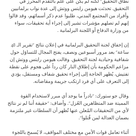
نطاق التحقيق" لكنه لم يكن على علم بالتقدم المحرز في
التحقيق. تحدثت هيومن رايتس ووتش إلى عدة نواب برلمانيين
وأفراد من المجتمع المدني، طلبوا عدم ذكر أسمائهم، وقد قالوا
إنهم لم تصلهم مؤشرات تشير إلى إجراء أية تحقيقات، سواء
من وزارة الدفاع أو اللجنة البرلمانية .
إن إخفاق لجنة التحقيق البرلمانية في إعلان نتائج "تقرير الـ 48
ساعة" بعد مرور أسبوعين ونصف، يفتح المجال للتساؤل حول
شفافية وحيادية لجنة التحقيق. وقالت هيومن رايتس ووتش إن
مزاعم الحكومة بأن إطلاق النار كان رداً على هجوم على نقطة
تفتيش، يُظهر الحاجة إلى إجراء تحقيق شفاف ومستقل، يؤدي
إلى التعرف على أي فرد ارتكب جريمة ومقاضاته.
وقال جو ستورك: "نادراً ما يوجد أي مبرر لاستخدام القوة
المميتة ضد المتظاهرين العُزل". وأضاف: "حقيقة أننا لم نر نتائج
لأي من التحقيقات المُعلن عنها تُظهر أن السلطات غير ملتزمة
بضمان العدالة لمن قُتلوا".
أثناء تعامل قوات الأمن مع مختلف المواقف، لا يُسمح باللجوء