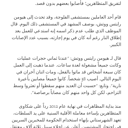
لتفريق المتظاهرين؛ فأصابوا بعضهم بدون قصد.
قام أحد العاملين بمستشفى الفلوجة، وقد تحدث إلى هيومن
رايتس ووتش، بوصف المشهد في المستشفى ذلك اليوم. قال
الموظف الذي طلب عدم ذكر اسمه إنه استدعي للعمل بعد
إطلاق النار رغم أنه كان في يوم إجازته، بسبب عدد الإصابات
الكبير.
قال لـ هيومن رايتس ووتش: "عندنا ثماني حجرات عمليات
وكانت جميعاً مشغولة لعدة ساعات. عندما ذهبت إلى العمل
كان سبعة أشخاص قد ماتوا بالفعل، ومات اثنان آخران في
اليوم التالي. أصيب 38 شخصاً. كانوا جميعاً مصابين بأعيرة
نارية". وتابع: "حسبت أن العديد منهم سقطوا أو تعثروا وسط
التزاحم، لكن كل واحد منهم كان مصاباً برصاصة".
منذ بداية المظاهرات في نهاية عام 2012 رداً على شكاوى
المتظاهرين بإساءة معاملة الأقلية السنية على يد السلطات،
تعهد الشهرستاني بإنهاء استخدام الحكومة للمخبرين السريين
في احتجاز المشتبهين. أعلن عن إخلاء سبيل ثلاثة آلاف معتقل