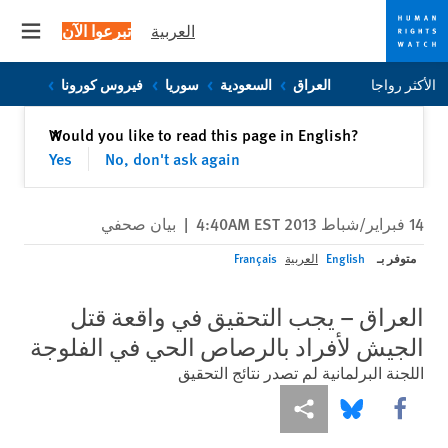
العربية
تبرعوا الآن
 menu
Skip
Skip
الأكثر رواجا
العراق
السعودية
سوريا
فيروس كورونا
to
to
cookie
main
إغلاق
Would you like to read this page in English?
✕
content
privacy
Yes
No, don't ask again
notice
14 فبراير/شباط 2013 4:40AM EST
|
بيان صحفي
متوفر بـ
English
العربية
Français
العراق – يجب التحقيق في واقعة قتل
الجيش لأفراد بالرصاص الحي في الفلوجة
اللجنة البرلمانية لم تصدر نتائج التحقيق
Share this via Facebook
Share this via مشاركة
Share this via Bluesky