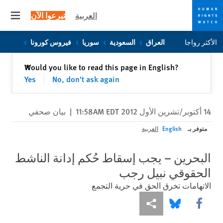
العربية
تبرعوا الآن
 menu
Skip
Skip
الأكثر رواجا
العراق
السعودية
سوريا
فيروس كورونا
to
to
cookie
main
إغلاق
Would you like to read this page in English?
✕
content
privacy
Yes
No, don't ask again
notice
14 أكتوبر/تشرين الأول 2012 11:58AM EDT
|
بيان صحفي
متوفر بـ
English
العربية
البحرين – يجب إسقاط حُكم إدانة الناشط
الحقوقي نبيل رجب
الاتهامات تخرق الحق في حرية التجمع
Share this via Facebook
Share this via مشاركة
Share this via Bluesky