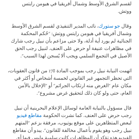
لقسم الشرق الأوسط وشمال أفريقيا في هيومن رايتس
ووتش.
وقال
جو ستورك
، نائب المدير التنفيذي لقسم الشرق الأوسط
وشمال أفريقيا في هيومن رايتس ووتش: "حُكم المحكمة
الجنائية لم يورد أية أدلة، ولا حتى مزاعم بأن نبيل رجب شارك
في مظاهرات عنيفة أو حرض على العنف. لنبيل رجب الحق
الأصيل في التجمع السلمي ويجب ألا يُسجن لهذا السبب".
اتهمت النيابة نبيل رجب بموجب المادة 178 من قانون العقوبات،
التي تحظر التجمهر غير القانوني لخمسة أشخاص أو أكثر في
مكان عام "الغرض منه ارتكاب الجرائم" أو "الإخلال بالأمن
العام، حتى ولو كان ذلك لتحقيق غرض مشروع".
قال مسؤول بالنيابة العامة لوسائل الإعلام البحرينية أن نبيل
رجب حرض على العنف. كما نشرت الحكومة
مقاطع فيديو
لبعض المتظاهرين على موقع يوتيوب، مرفقة بزعم "المتهم
نبيل رجب وهو يقوم بأعمال مخالفة للقانون". يبدو أن مقاطع
الفيديو هذه تؤكد أن المظاهرات كانت سلمية وليس فيها أي