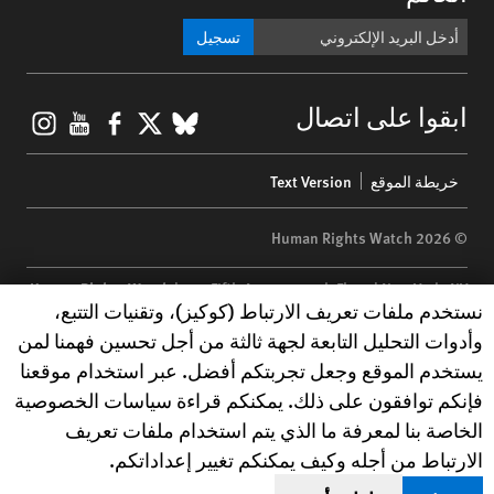
تسجيل
gram
ouTube
Facebook
BlueSky
X
ابقوا على اتصال
Footer
خريطة الموقع
Text Version
menu
© 2026 Human Rights Watch
Human Rights Watch
| 350 Fifth Avenue, 34th Floor | New York,
NY
Human Rights Watch cookie preferences
نستخدم ملفات تعريف الارتباط (كوكيز)، وتقنيات التتبع،
10118-3299
USA
|
t
1.212.290.4700
وأدوات التحليل التابعة لجهة ثالثة من أجل تحسين فهمنا لمن
Human Rights Watch
is a 501(C)(3) nonprofit registered in the US
يستخدم الموقع وجعل تجربتكم أفضل. عبر استخدام موقعنا
under EIN: 13-2875808
فإنكم توافقون على ذلك. يمكنكم قراءة سياسات الخصوصية
الخاصة بنا لمعرفة ما الذي يتم استخدام ملفات تعريف
الارتباط من أجله وكيف يمكنكم تغيير إعداداتكم.