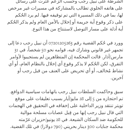
الشرطة على نبيل رجب وحسب الزعم عثرت على رسائل
على هاتفه الخلوي تطالب بالمشاركة في مسيرات غير مرخص
لها، بما في ذلك المسيرة التي تم توقيفه فيها. لم يرد الحُكم
على ذكر وقوع أية جريمة أو إخلال بالأمن العام ولم يذكر الحُكم
أية أدلة على مسار التوصل لاستنتاج من هذا النوع.
وورد في حُكم القضية رقم 07201205263 أن نبيل رجب دعا إلى
تجمهر غير قانوني وشارك فيه، قوامه نحو 50 شخصاً، في 31
مارس/آذار. قالت المحكمة إن المتظاهرين لم يستجيبوا لأوامر
التفرق، لكن الحُكم لا يذكر وقوع أي إخلال بالنظام العام، أو أي
نشاط مُخالف، أو أي تحريض على العنف من قبل رجب أو
آخرين.
سبق وحاكمت السلطات نبيل رجب باتهامات سياسية الدوافع.
تم احتجازه من 5 إلى 28 مايو/أيار بسبب تعليقات على موقع
تويتر تنتقد وزير الداخلية على إخفاقه في التحقيق في الهجمات
التي قال نبيل رجب إنها من قِبل عصابات مسلحة موالية
للحكومة ضد السكان الشيعة. في 28 يونيو/حزيران غرّمته
محكمة جنايات 300 دينار بحريني (790 دولارا) في تلك القضية.