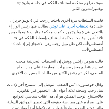
سوف تراجع محكمة استئناف الحُكم في جلسة بتاريخ 27
نوفمبر/تشرين الثاني.
قامت السلطات مرة أخرى باحتجاز رجب في 6 يونيو/حزيران
على ذمة
تعليقات أخرى على تويتر
، يطالب فيها رئيس الوزراء
بالتنحي. في 9 يوليو/تموز حكمت محكمة جنايات عليه بالحبس
ثلاثة أشهر. وقامت محكمة استئناف بإسقاط الحُكم في 23
أغسطس/آب لكن ظل نبيل رجب رهن الاحتجاز إثر إدانات 16
أغسطس/آب.
قالت هيومن رايتس ووتش إن السلطات البحرينية منحت
تصاريح بتنظيم بعض مسيرات المعارضة على مدار العام
الماضي، لكن تم رفض الكثير من طلبات المسيرات الأخرى.
وقال جو ستورك: "من الصعب التوصل إلى استنتاج آخر لإدانات
نبيل رجب وسجنه ثلاثة أعوام على التجمهر غير القانوني،
فالاستنتاج الوحيد الممكن هو أن هذا عقاب سياسي الدوافع
على إصراره على ممارسة حقوقه التي تحميها المواثيق الدولية
والتي تعتبر البحرين طرفاً فيها، والتي تكفلها أيضاً مواد دستور