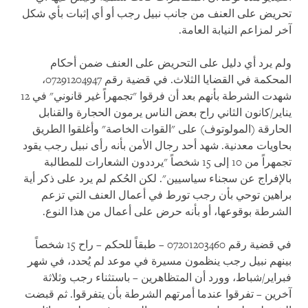
تحريض على العنف من جانب نبيل رجب أو أي إثبات بأي شكل
آخر لمزاعم النيابة العامة.
ولم يرد أي دليل على التحريض على العنف ضمن أحكام
المحكمة في القضايا الثلاث. في قضية رقم 07291204947،
شهدت الشرطة بأنهم بعد أن فرقوا "تجمهراً غير قانوني" في 12
يناير/كانون الثاني راح بعض الناس يرمون الحجارة والقنابل
الحارقة (المولوتوف) على "القوات الخاصة" وأغلقوا الطريق
بحاويات معدنية. شهد أحد رجال الأمن بأنه رأى نبيل رجب يقود
تجمهراً من 10 إلى 15 شخصاً "يرددون الشعارات للمطالبة
بالإفراج عن سجناء سياسيين". لكن الحُكم لم يرد على ذكر أية
براهين توحي بأن رجب تورط في أعمال العنف التي تزعم
الشرطة بوقوعها، أو بأنه حرض على أعمال من هذا النوع.
في قضية رقم 07201203460 – طبقاً للحكم – راح 15 شخصاً
بينهم نبيل رجب ينظمون مسيرة في موعد لم يُحدد، في شهر
فبراير/شباط، وورد أن المتظاهرين – باستثناء رجب وثلاثة
آخرين – تفرقوا عندما أمرتهم الشرطة بأن يتفرقوا. ثم قبضت