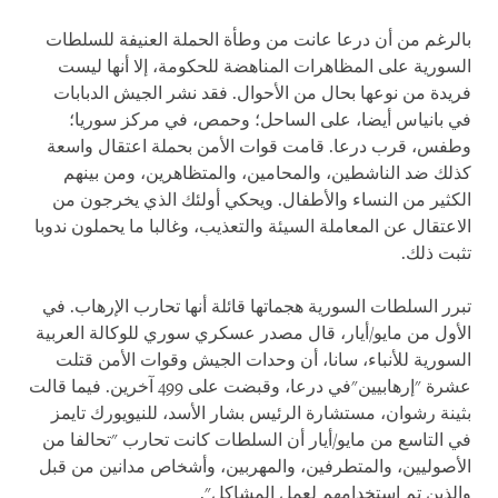
بالرغم من أن درعا عانت من وطأة الحملة العنيفة للسلطات
السورية على المظاهرات المناهضة للحكومة، إلا أنها ليست
فريدة من نوعها بحال من الأحوال. فقد نشر الجيش الدبابات
في بانياس أيضا، على الساحل؛ وحمص، في مركز سوريا؛
وطفس، قرب درعا. قامت قوات الأمن بحملة اعتقال واسعة
كذلك ضد الناشطين، والمحامين، والمتظاهرين، ومن بينهم
الكثير من النساء والأطفال. ويحكي أولئك الذي يخرجون من
الاعتقال عن المعاملة السيئة والتعذيب، وغالبا ما يحملون ندوبا
تثبت ذلك.
تبرر السلطات السورية هجماتها قائلة أنها تحارب الإرهاب. في
الأول من مايو/أيار، قال مصدر عسكري سوري للوكالة العربية
السورية للأنباء، سانا، أن وحدات الجيش وقوات الأمن قتلت
عشرة "إرهابيين"في درعا، وقبضت على 499 آخرين. فيما قالت
بثينة رشوان، مستشارة الرئيس بشار الأسد، للنيويورك تايمز
في التاسع من مايو/أيار أن السلطات كانت تحارب "تحالفا من
الأصوليين، والمتطرفين، والمهربين، وأشخاص مدانين من قبل
والذين تم استخدامهم لعمل المشاكل".