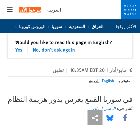
العربية
تبرعوا الآن
 menu
Skip
Skip
الأكثر رواجا
العراق
السعودية
سوريا
فيروس كورونا
to
to
cookie
main
إغلاق
Would you like to read this page in English?
✕
content
privacy
Yes
No, don't ask again
notice
16 مايو/أيار 2011 10:35AM EDT
|
تعليق
متوفر بـ
English
العربية
في سوريا القمع يغرس بذور هزيمة النظام
نُشر في:
الـ سي إن إن
Share this via Facebook
Share this via مشاركة
Share this via Bluesky