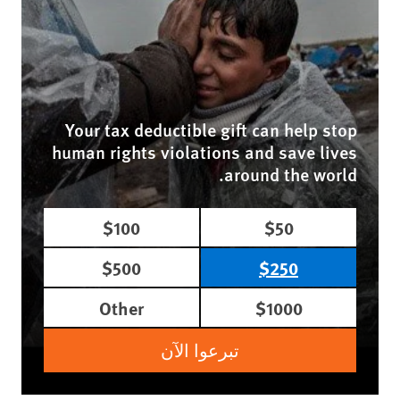
Your tax deductible gift can help stop
human rights violations and save lives
around the world.
$100
$50
$500
$250
Other
$1000
تبرعوا الآن