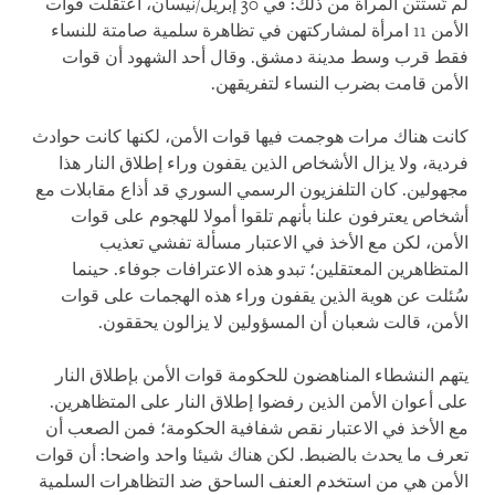
لم تُستثن المرأة من ذلك: في 30 إبريل/نيسان، اعتقلت قوات
الأمن 11 امرأة لمشاركتهن في تظاهرة سلمية صامتة للنساء
فقط قرب وسط مدينة دمشق. وقال أحد الشهود أن قوات
الأمن قامت بضرب النساء لتفريقهن.
كانت هناك مرات هوجمت فيها قوات الأمن، لكنها كانت حوادث
فردية، ولا يزال الأشخاص الذين يقفون وراء إطلاق النار هذا
مجهولين. كان التلفزيون الرسمي السوري قد أذاع مقابلات مع
أشخاص يعترفون علنا بأنهم تلقوا أمولا للهجوم على قوات
الأمن، لكن مع الأخذ في الاعتبار مسألة تفشي تعذيب
المتظاهرين المعتقلين؛ تبدو هذه الاعترافات جوفاء. حينما
سُئلت عن هوية الذين يقفون وراء هذه الهجمات على قوات
الأمن، قالت شعبان أن المسؤولين لا يزالون يحققون.
يتهم النشطاء المناهضون للحكومة قوات الأمن بإطلاق النار
على أعوان الأمن الذين رفضوا إطلاق النار على المتظاهرين.
مع الأخذ في الاعتبار نقص شفافية الحكومة؛ فمن الصعب أن
تعرف ما يحدث بالضبط. لكن هناك شيئا واحد واضحا: أن قوات
الأمن هي من استخدم العنف الساحق ضد التظاهرات السلمية