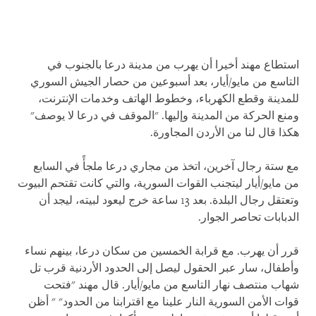
استطاع مهند أخيرا أن يهرب من مدينة درعا بالجنوب في
التاسع من مايو/أيار، بعد أسبوعين من حصار الجيش السوري
للمدينة وقطع الكهرباء، وخطوط الهاتف وخدمات الإنترنت،
ومنع الحركة من المدينة وإليها. "الموقف في درعا لا يوصف"
هكذا قال لنا من الأردن المجاورة.
مع ستة رجال آخرين، اتخذ من مجاري درعا ملجأً في السابع
من مايو/أيار ليتجنب القوات السورية، والتي كانت تقتحم البيوت
وتعتقل رجال البلدة. بعد 13 ساعة خرج ليعود لبيته، ليجد أن
الدبابات تحاصر الجوار.
قرر أن يهرب. مع قرابة الخمسين من سكان درعا، بينهم نساء
وأطفال، سار عبر الحقول ليصل إلى الحدود الأردنية قرب تل
شهاب منتصف نهار التاسع من مايو/أيار. قال مهند "فتحت
قوات الأمن السورية النار علينا مع اقترابنا من الحدود" " أظن