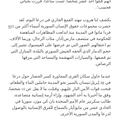
أنهم قتلوا أحد عشر شخصا. لست متأكدا. فررت بحياتي
فحسب".
يكشف لنا هروب مهند القمع الجاري في درعا اليوم. لقد
حصرت مجموعات حقوق الإنسان السورية أسماء أكثر من 350
فردا ماتوا في المدينة منذ اندلعت المظاهرات المناهضة
للحكومة في منتصف مارس/آذار. مئات الرجال، وربما الآلاف،
تم اعتقالهم. الصور التي تم عرضها على الفيسبوك تشير إلى
حجم الدمار الذي ألحقه الجيش السوري بالبلدة: المنازل التي
تم قصفها، والسيارات المهشمة والمساجد التي مزقها
الرصاص.
عندما حاول سكان القرى المجاورة كسر الحصار حول درعا
في 29 إبريل/نيسان بالسير نحو المدينة حاملين الماء والطعام،
فتحت قوات الأمن النار عليهم، وقتلت ما لا يقل عن 12 شخصا،
وفق ما أخبرنا به أحد الشهود. وإزاء أزمة إنسانية متصاعدة،
طالب سكرتير عام الأمم المتحدة بان كي مون، سوريا في
الحادي عشر من مايو/أيار بالسماح للفرق الإنسانية بالوصول
لدرعا والمدن السورية الأخرى.