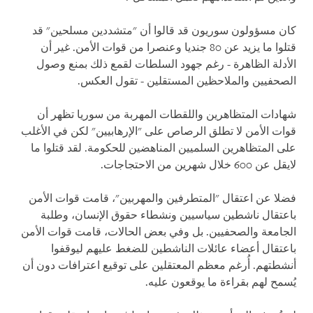
كان مسؤولون سوريون قد قالوا أن "متشددين مسلحين" قد
قتلوا ما يزيد عن 80 جنديا وعنصرا من قوات الأمن. غير أن
الأدلة الظاهرة - رغم جهود السلطات لقمع ذلك بمنع وصول
الصحفيين والملاحظين المستقلين - تقول العكس.
شهادات المتظاهرين واللقطات المهربة من سوريا تظهر أن
قوات الأمن لا تطلق الرصاص على "الإرهابيين" لكن في الأغلب
على المتظاهرين السلميين المناهضين للحكومة. لقد قتلوا ما
لايقل عن 600 خلال شهرين من الاحتجاجات.
فضلا عن اعتقال "المتطرفين والمهربين"، قامت قوات الأمن
باعتقال ناشطين سياسيين ونشطاء حقوق الإنسان، وطلبة
الجامعة والصحفيين. بل وفي بعض الحالات، قامت قوات الأمن
باعتقال أعضاء عائلات الناشطين للضغط عليهم ليوقفوا
أنشطتهم. أُرغم معظم المعتقلين على توقيع اعترافات دون أن
يُسمح لهم بقراءة ما يوقعون عليه.