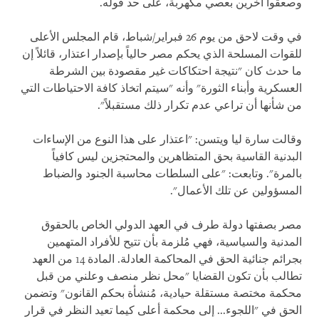
وصعقوا آخرين بعصي مكهربة، على حد قوله.
في وقت لاحق من يوم 26 فبراير/شباط، قام المجلس الأعلى
للقوات المسلحة الذي يحكم مصر حالياً بإصدار اعتذار، قائلاً إن
ما حدث كان "نتيجة احتكاكات غير مقصودة بين الشرطة
العسكرية وأبناء الثورة" وأنه "سيتم اتخاذ كافة الاحتياطات التي
من شأنها أن تراعي عدم تكرار ذلك مستقبلاً".
وقالت سارة ليا ويتسن: "اعتذار على هذا النوع من الإساءات
البدنية القاسية بحق المتظاهرين والمحتجزين ليس كافياً
بالمرة". وتابعت: "على السلطات محاسبة الجنود والضباط
المسؤولين عن تلك الأعمال".
مصر بصفتها دولة طرف في العهد الدولي الخاص بالحقوق
المدنية والسياسية، فهي مُلزمة بأن تتيح للأفراد المتهمين
بجرائم جنائية الحق في المحاكمة العادلة. المادة 14 من العهد
تطالب بأن تكون القضايا "محل نظر منصف وعلني من قبل
محكمة مختصة مستقلة حيادية، مُنشأة بحكم القانون" وتضمن
الحق في "اللجوء... إلى محكمة أعلى كيما تعيد النظر في قرار