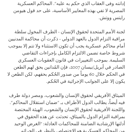
إدانته وفى العقاب الذي حكم به عليه". المحاكم العسكرية
المصرية لا تفي بهذه المعايير الأساسية، على حد قول هيومن
رايتس ووتش.
لجنة الأمم المتحدة لحقوق الإنسان - الطرف المخول سلطة
مراقبة التزام الدول بالعهد الدولي - ذكرت أن محاكمة المدنيين
أمام محاكم عسكرية يجب أن تكون الاستثناء ولا تتم إلا بموجب
شروط خاصة تضمن الالتزام الكامل بإجراءات التقاضي
السليمة. بموجب التغييرات في قانون العقوبات العسكري
الصادر في أبريل/نيسان 2007، فإن المُدانين يحق لهم الطعن
في الحكم خلال 60 يوماً من صدور الحُكم بحقهم، لكن الطعن لا
يكون إلا على الجوانب الإجرائية في الحُكم.
الميثاق الأفريقي لحقوق الإنسان والشعوب، ومصر دولة طرف
فيه أيضاً، يطالب الدول الأطراف بـ "ضمان استقلال المحاكم".
واللجنة الأفريقية لحقوق الإنسان والشعوب، الهيئة المختصة
بمراقبة التزام الدول بالميثاق، تحدثت عن هذه الحقوق في
أدلتها الإرشادية الضامنة للمحاكمات العادلة: "الغرض الوحيد
من المحاكم العسكرية هو الاختصاص بالنظر في الجرائم