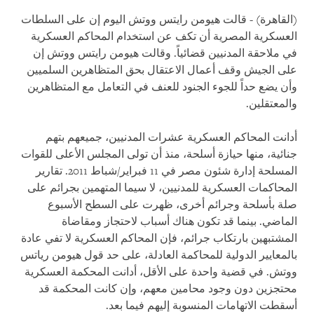
(القاهرة) - قالت هيومن رايتس ووتش اليوم إن على السلطات
العسكرية المصرية أن تكف عن استخدام المحاكم العسكرية
في ملاحقة المدنيين قضائياً. وقالت هيومن رايتس ووتش إن
على الجيش وقف أعمال الاعتقال بحق المتظاهرين السلميين
وأن يضع حداً للجوء الجنود للعنف في التعامل مع المتظاهرين
والمعتقلين.
أدانت المحاكم العسكرية عشرات المدنيين، جميعهم بتهم
جنائية، منها حيازة أسلحة، منذ أن تولى المجلس الأعلى للقوات
المسلحة إدارة شئون مصر في 11 فبراير/شباط 2011. تقارير
المحاكمات العسكرية للمدنيين، لا سيما المتهمين بجرائم على
صلة بأسلحة وجرائم أخرى، ظهرت على السطح الأسبوع
الماضي. بينما قد تكون هناك أسباب لاحتجاز ومقاضاة
المشتبهين بارتكاب جرائم، فإن المحاكم العسكرية لا تفي عادة
بالمعايير الدولية للمحاكمة العادلة، على حد قول هيومن رياتس
ووتش. في قضية واحدة على الأقل، أدانت المحكمة العسكرية
محتجزين دون وجود محامين معهم، وإن كانت المحكمة قد
أسقطت الاتهامات المنسوبة إليهم فيما بعد.