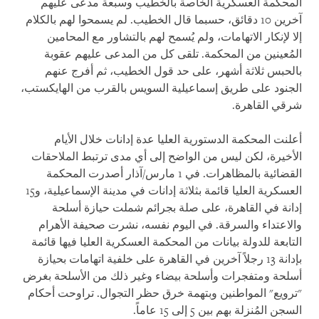
المحكمة العسكرية الخاصة بالخطيب وسبعة مدعى عليهم
آخرين 10 دقائق، حسبما قال الخطيب. لم يسمحوا لهم بالكلام
إلا لإنكار الاتهامات، ولم يُسمح لهم بالتشاور مع المحامين
المُعينين من المحكمة. تلقى كل من المدعى عليهم عقوبة
بالحبس ثلاثة أشهر، على حد قول الخطيب، ثم أفرج عنهم
الجنود على طريق إسماعيلية السويس بالقرب من الهايكستب،
شرقي القاهرة.
أعلنت المحكمة الدستورية العليا عدة إدانات خلال الأيام
الأخيرة، لكن ليس من الواضح إلى أي مدى ترتبط الملاحقات
القضائية بالمظاهرات. في 1 مارس/آذار أصدرت المحكمة
العسكرية العليا قائمة بثلاثة إدانات في مدينة الإسماعيلية، و15
إدانة في القاهرة، على صلة بجرائم شملت حيازة أسلحة
والاعتداء والسرقة. في اليوم نفسه، نشرت صحيفة الأهرام
التابعة للدولة بيانات من المحكمة العسكرية العليا فيها قائمة
بإدانة 13 رجلاً آخرين في القاهرة على خلفية اتهامات بحيازة
أسلحة ومتفجرات وأسلحة بيضاء وغير ذلك من الأسلحة بغرض
"ترويع" المواطنين وبتهمة خرق حظر التجوال. تراوحت أحكام
السجن المُنزلة بهم بين 5 إلى 15 عاماً.