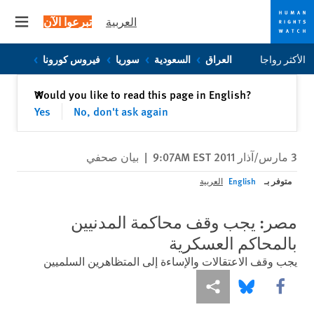
العربية
تبرعوا الآن
 menu
Skip
Skip
الأكثر رواجا
العراق
السعودية
سوريا
فيروس كورونا
to
to
cookie
main
إغلاق
Would you like to read this page in English?
✕
content
privacy
Yes
No, don't ask again
notice
3 مارس/آذار 2011 9:07AM EST
|
بيان صحفي
متوفر بـ
English
العربية
مصر: يجب وقف محاكمة المدنيين
بالمحاكم العسكرية
يجب وقف الاعتقالات والإساءة إلى المتظاهرين السلميين
Share this via Facebook
Share this via مشاركة
Share this via Bluesky