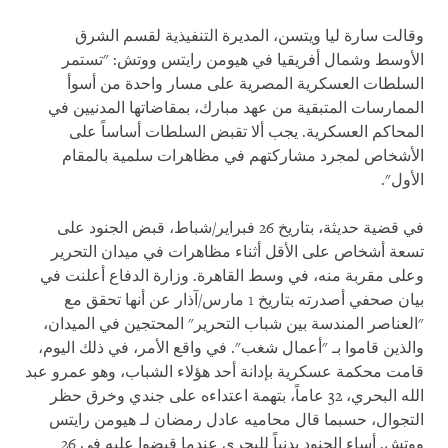
وقالت سارة ليا ويتسن، المديرة التنفيذية لقسم الشرق
الأوسط وشمال أفريقيا في هيومن رايتس ووتش: "تستمر
السلطات العسكرية المصرية على مسار واحدة من أسوأ
الممارسات المتبقية من عهد مبارك، بمقاضاتها المدنيين في
المحاكم العسكرية. يجب ألا تقبض السلطات أساساً على
الأشخاص لمجرد مشاركتهم في مظاهرات سلمية بالمقام
الأول".
في قضية حديثة، بتاريخ 26 فبراير/شباط، قبض الجنود على
تسعة أشخاص على الأقل أثناء مظاهرات في ميدان التحرير
وعلى مقربة منه، في وسط القاهرة. وزارة الدفاع أعلنت في
بيان صحفي أصدرته بتاريخ 1 مارس/آذار عن أنها تحقق مع
"العناصر المندسة بين شباب التحرير" المحتجين في الميدان،
والذين قاموا بـ "أعمال شغب". في واقع الأمر، في ذلك اليوم،
قامت محكمة عسكرية بإدانة أحد هؤلاء الشباب، وهو عمرو عبد
الله البحري، 32 عاماً، بتهمة اعتداءه على جندي وخرق حظر
التجوال، حسبما قال محاميه عادل رمضان لـ هيومن رايتس
ووتش. أساء الجنود بدنياً للبحري عندما قبضوا عليه في 26