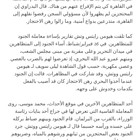
في القاهرة كي يتم الإفراج عنهم من هناك. قال البدراوي إن
المحتجزين لم يظهروا لأن مسؤولي السجن رفضوا نقلهم إلى
القاهرة، متذرعين بدواع أمنية. وما زالوا رهن الاحتجاز.
كما تلقت هيومن رايتس وتش تقارير بإساءة معاملة الجنود
للمتظاهرين. في 26 فبراير/شباط، أساء الجنود إلى المتظاهرين
في ميدان التحرير وعلى مقربة من مبنى مجلس الشعب،
ومنهم عمرو عبد الله البحري، إذ تعرضوا لهم بالضرب بالعصي
وعصي مكهربة، حسب قول الشاهدة ليلى سويف لـ هيومن
رايتس ووتش، وقد شاركت في المظاهرات. قالت إن الجنود
عندما أخذوا البحري رهن الاحتجاز كان قد أصيب بالفعل
بكدمات وخدوش على وجهه.
أحد المتظاهرين الآخرين في موقع الأحداث، محمد موسى، روى
المعاملة القاسية التي تعرض لها في جراج أحد بنايات رئاسة
الوزراء، بالقرب من البرلمان. قام الجنود وبينهم ضباط بركله
على جسده ورأسه حسبما قال لـ هيومن رايتس ووتش. جرد
الجنود بعض المحتجزين من ثيابهم ورشوهم بالمياه، وضربوهم