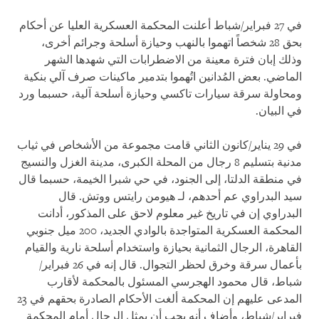
في 27 فبراير/شباط أعلنت المحكمة العسكرية العليا عن أحكام
بحق 28 شخصاً اتهموا بالنهب وحيازة أسلحة وجرائم أخرى،
وذلك إبان فترة معينة من الاضطرابات التي شهدها الشهر
الماضي. بعض المُدانين اتُهموا بتدمير ماكينات صرف آلي بنكية
ومحاولة سرقة سيارات تاكسي وحيازة أسلحة آلية، حسبما ورد
في البيان.
في 29 يناير/كانون الثاني قامت مجموعة من الأشخاص في ثياب
مدنية بتسليم 8 رجال من المحلة الكبرى، مدينة الغزل والنسيج
في منطقة الدلتا، إلى الجنود، في حي شبرا الخيمة، حسبما قال
سيد البدراوي عم أحدهم، لـ هيومن رايتس ووتش. قال
البدراوي إن في تاريخ غير معلوم لاحق على المذكور، أدانت
المحكمة العسكرية المتواجدة بالوادي الجديد، 200 ميل جنوبي
القاهرة، الرجال الثمانية بحيازة واستخدام أسلحة نارية والقيام
بأعمال سرقة وخرق لحظر التجوال. قال إنه في 26 فبراير/
شباط، قال محمود الهجرسي المسئول بالمحكمة لأقارب
المدعى عليهم إن المحكمة ألغت الأحكام الصادرة بحقهم في 23
فبراير/شباط، وأضاف أنه يجب أن يمثل الرجال أمام المحكمة