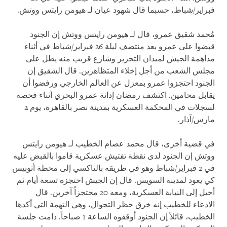
فبراير/شباط، حسبما قال شهود عيان لـ هيومن رايتس ووتش.
مُحمد شقيق عمرو، قال لـ هيومن رايتس ووتش إن الجنود
قبضوا على عمرو بعد منتصف ليلة 26 فبراير/شباط في أثناء
مداهمة الجيش لميدان التحرير وشارع قريب منه يطل على
مجلس الشعب من أجل إخلاء المتظاهرين. قال الشقيق إن
الجنود احتجزوا عمرو بمعزل عن العالم الخارجي ورفضوا أن
يقابل محامين. اكتشف رمضان إدانة عمرو البحري أثناء فحصه
لسجلات في المحكمة العسكرية بمدينة نصر بالقاهرة، يوم 2
مارس/آذار.
في قضية أخرى، قال محمد عصام الخطيب لـ هيومن رايتس
ووتش إن الجنود لدى نقطة تفتيش عسكرية قاموا بالقبض عليه
في 2 فبراير/شباط وهو في طريقه بالتاكسي إلى محطة أتوبيس
كي يعود لمدينة السويس. قال إن الجيش احتجزه تسعة أيام ثم
أحيل إلى النيابة العسكرية، ومعه 20 محتجزاً آخرين. قال
الادعاء للخطيب إنه خرق حظر التجوال، وهي التهمة التي أكدها
الخطيب، قائلاً إن الجنود أوقفوه الساعة 1 صباحاً. دامت جلسة