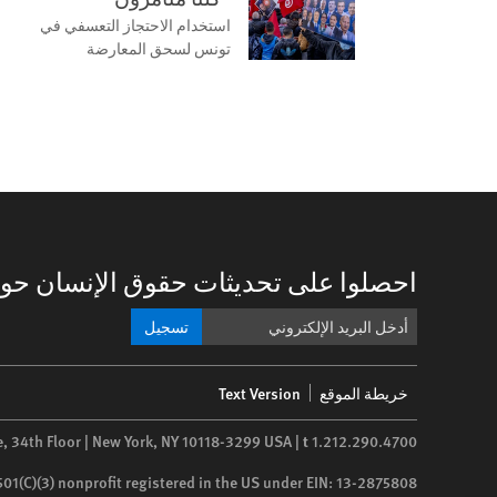
استخدام الاحتجاز التعسفي في
تونس لسحق المعارضة
احصلوا على تحديثات حقوق الإنسان حول
تسجيل
Footer
خريطة الموقع
Text Version
menu
e, 34th Floor | New York,
NY
10118-3299
USA
|
t
1.212.290.4700
 501(C)(3) nonprofit registered in the US under EIN: 13-2875808