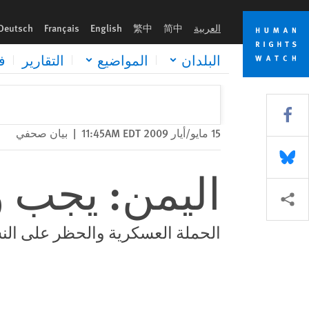
Skip
Skip
اليمن: يجب وقف الحملة على الصحف
to
to
العربية
简中
繁中
English
Français
Deutsch
cookie
main
content
privacy
البلدان
المواضيع
التقارير
ف
notice
Share this via Facebook
15 مايو/أيار 2009 11:45AM EDT
|
بيان صحفي
Share this via Bluesky
اليمن: يجب 
Share this via مشاركة
الحملة العسكرية والحظر على الن