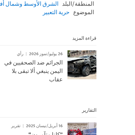
المنطقة/البلد
الشرق الأوسط وشمال أفر
الموضوع
حرية التعبير
قراءة المزيد
26 يوليو/تموز 2026
رأي
الجرائم ضد الصحفيين في
اليمن ينبغي ألا تبقى بلا
عقاب
التقارير
16 أبريل/نيسان 2025
تقرير
”كلنا متآمرون“