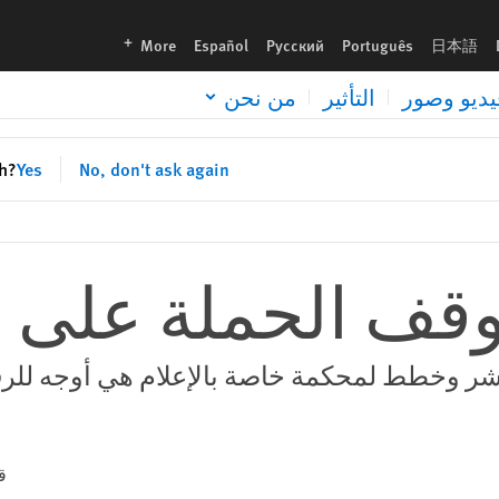
languages
More
Español
Русский
Português
日本語
يديو وصور
التأثير
من نحن
sh?
Yes
No, don't ask again
وقف الحملة على
شر وخطط لمحكمة خاصة بالإعلام هي أوجه للرقا
ق