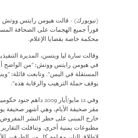
(نيويورك) - قالت هيومن رايتس ووتش ال
فوراً جميع الهجمات على الصحافة المس
محكمة خاصة بقضايا الإعلام.
وقالت سارة ليا ويتسن، المديرة التنفي
في هيومن رايتس ووتش: "من الواضح أن
المستقلة في اليمن". وتابعت قائلة: "وي
يوقف حملة الترهيب والرقابة هذه".
وفي 12 مايو/أيار 2009 دا
مقر صحيفة الأيام، وهي أشهر صحيفة يوم
خارج المبنى على حظر النشر المفروض 
مطبوعات يمنية أخرى. وتناقلت التقارير
لإطلاق النار، مع لوم كل من الطرفين للآ