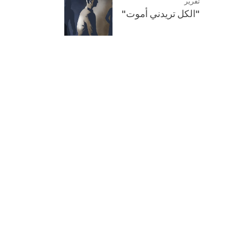
تقرير
"الكل تريدني أموت"