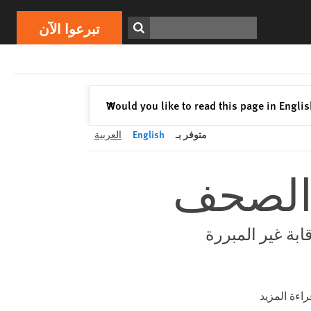
تبرعوا الآن
Print
ابحث
تبرعوا الآن
إغلاق
Would you like to read this page in Engli
✕
متوفر بـ
English
العربية
 الصحف
بة غير المبررة
راءة المزيد