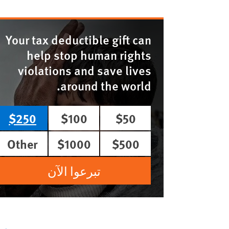
Your tax deductible gift can
help stop human rights
violations and save lives
around the world.
$250
$100
$50
Other
$1000
$500
تبرعوا الآن