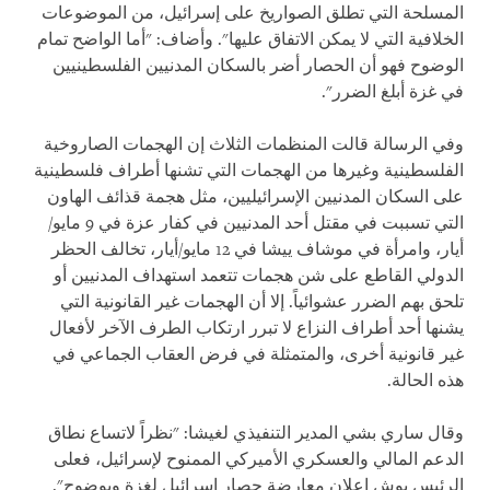
المسلحة التي تطلق الصواريخ على إسرائيل، من الموضوعات
الخلافية التي لا يمكن الاتفاق عليها". وأضاف: "أما الواضح تمام
الوضوح فهو أن الحصار أضر بالسكان المدنيين الفلسطينيين
في غزة أبلغ الضرر".
وفي الرسالة قالت المنظمات الثلاث إن الهجمات الصاروخية
الفلسطينية وغيرها من الهجمات التي تشنها أطراف فلسطينية
على السكان المدنيين الإسرائيليين، مثل هجمة قذائف الهاون
التي تسببت في مقتل أحد المدنيين في كفار عزة في 9 مايو/
أيار، وامرأة في موشاف ييشا في 12 مايو/أيار، تخالف الحظر
الدولي القاطع على شن هجمات تتعمد استهداف المدنيين أو
تلحق بهم الضرر عشوائياً. إلا أن الهجمات غير القانونية التي
يشنها أحد أطراف النزاع لا تبرر ارتكاب الطرف الآخر لأفعال
غير قانونية أخرى، والمتمثلة في فرض العقاب الجماعي في
هذه الحالة.
وقال ساري بشي المدير التنفيذي لغيشا: "نظراً لاتساع نطاق
الدعم المالي والعسكري الأميركي الممنوح لإسرائيل، فعلى
الرئيس بوش إعلان معارضة حصار إسرائيل لغزة وبوضوح".