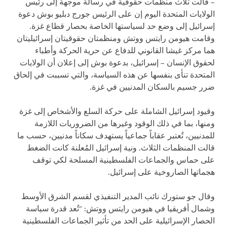
– قالت ثلاث منظمات حقوقية في رسالة موجهة إلى رئيس
الولايات المتحدة اليوم إن على الرئيس جورج دبليو بوش دعوة
إسرائيل إلى وضع حد لسياستها الخاصة بحصار قطاع غزة.
وقامت هيومن رايتس ووتش ومنظمتان حقوقيتان إسرائيليتان
هما مركز غيشا القانوني للدفاع عن حرية الحركة وأطباء
لحقوق الإنسان – إسرائيل، بدعوة بوش إلى إعلان أن الولايات
المتحدة تنأى بنفسها عن هذه السياسة، والتي تسببت في إلحاق
ضرر جسيم بالسكان المدنيين في غزة.
وقيود إسرائيل الشاملة على حركة السلع والأشخاص إلى غزة
ومنها، بما في ذلك الوقود وغيرها من الضروريات اللازمة
للمدنيين، تُعتبر عقاباً جماعياً يستهدف سكاناً مدنيين، حسب ما
قالت المنظمات الثلاث. ونية إسرائيل المُعلنة كانت الضغط
على حماس والجماعات الفلسطينية المسلحة لكي توقف
هجماتها الصاروخية على إسرائيل.
وقال جو ستورك نائب المدير التنفيذي لقسم الشرق الأوسط
وشمال أفريقيا في هيومن رايتس ووتش: "تُعد قدرة سياسة
الحصار الإسرائيلية على الحد من تأثير الجماعات الفلسطينية