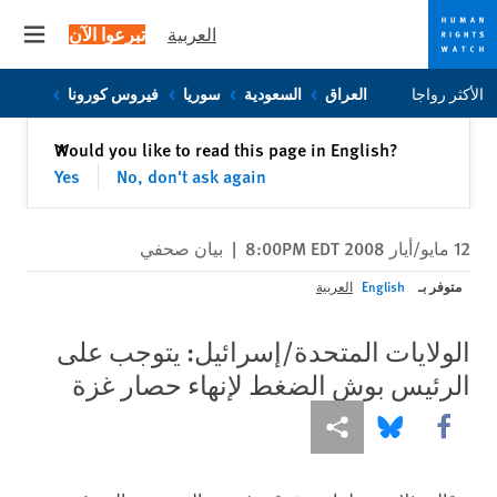
العربية
تبرعوا الآن
 menu
Skip
Skip
الأكثر رواجا
العراق
السعودية
سوريا
فيروس كورونا
to
to
cookie
main
إغلاق
Would you like to read this page in English?
✕
content
privacy
Yes
No, don't ask again
notice
12 مايو/أيار 2008 8:00PM EDT
|
بيان صحفي
متوفر بـ
English
العربية
الولايات المتحدة/إسرائيل: يتوجب على
الرئيس بوش الضغط لإنهاء حصار غزة
Share this via Facebook
Share this via مشاركة
Share this via Bluesky