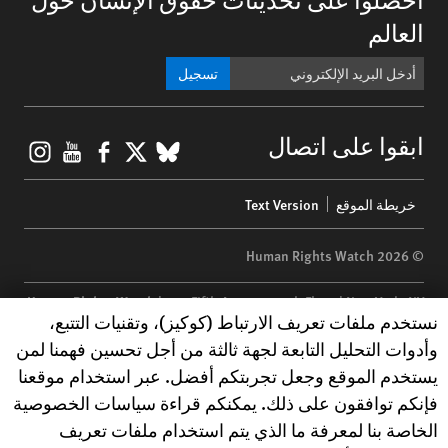
العالم
تسجيل
gram
ouTube
Facebook
BlueSky
X
ابقوا على اتصال
Footer
خريطة الموقع
Text Version
menu
© 2026 Human Rights Watch
Human Rights Watch
| 350 Fifth Avenue, 34th Floor | New York,
NY
Human Rights Watch cookie preferences
نستخدم ملفات تعريف الارتباط (كوكيز)، وتقنيات التتبع،
10118-3299
USA
|
t
1.212.290.4700
وأدوات التحليل التابعة لجهة ثالثة من أجل تحسين فهمنا لمن
Human Rights Watch
is a 501(C)(3) nonprofit registered in the US
يستخدم الموقع وجعل تجربتكم أفضل. عبر استخدام موقعنا
under EIN: 13-2875808
فإنكم توافقون على ذلك. يمكنكم قراءة سياسات الخصوصية
الخاصة بنا لمعرفة ما الذي يتم استخدام ملفات تعريف