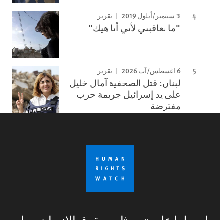
3 سبتمبر/أيلول 2019
تقرير
"ما تعاقبني لأني أنا هيك"
6 اغسطس/آب 2026
تقرير
لبنان: قتل الصحفية آمال خليل
على يد إسرائيل جريمة حرب
مفترضة
احصلوا على تحديثات حقوق الإنسان حول