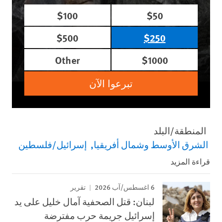
$100
$50
$500
$250
Other
$1000
تبرعوا الآن
المنطقة/البلد
الشرق الأوسط وشمال أفريقيا
إسرائيل/فلسطين
قراءة المزيد
6 اغسطس/آب 2026
تقرير
لبنان: قتل الصحفية آمال خليل على يد
إسرائيل جريمة حرب مفترضة