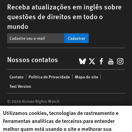
Receba atualizações em inglês sobre
questões de direitos em todo o
mundo
Cadastrar
BlueSky
X
Faceboo
YouTu
Ins
Nossos contatos
Footer
Contato
Política de Privacidade
Mapa do site
menu
Text Version
© 2026 Human Rights Watch
Human Rights Watch cookie preferences
Utilizamos cookies, tecnologias de rastreamento e
Human Rights Watch
| 350 Fifth Avenue, 34th Floor | New York,
NY
ferramentas analíticas de terceiros para entender
10118-3299
USA
|
t
1.212.290.4700
melhor quem está usando o site e melhorar sua
Human Rights Watch
is a 501(C)(3) nonprofit registered in the US