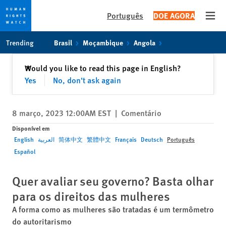
Português
DOE AGORA
Open
Skip
Skip
Trending
Brasil
Moçambique
Angola
to
to
cookie
main
Fechar
Would you like to read this page in English?
✕
privacy
content
Yes
No, don't ask again
notice
8 março, 2023 12:00AM EST
|
Comentário
Disponível em
English
العربية
简体中文
繁體中文
Français
Deutsch
Português
Español
Quer avaliar seu governo? Basta olhar
para os direitos das mulheres
A forma como as mulheres são tratadas é um termômetro
do autoritarismo