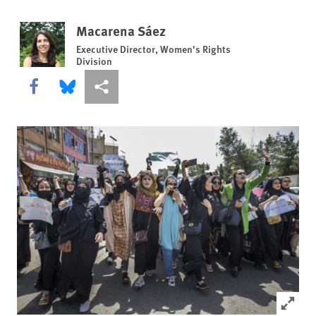
Macarena Sáez
Executive Director, Women's Rights
Division
Share this via Facebook
Share this via Bluesky
Share this via Compartilhar
Click to