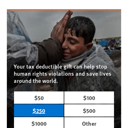
Your tax deductible gift can help stop
human rights violations and save lives
around the world.
$50
$100
$250
$500
$1000
Other