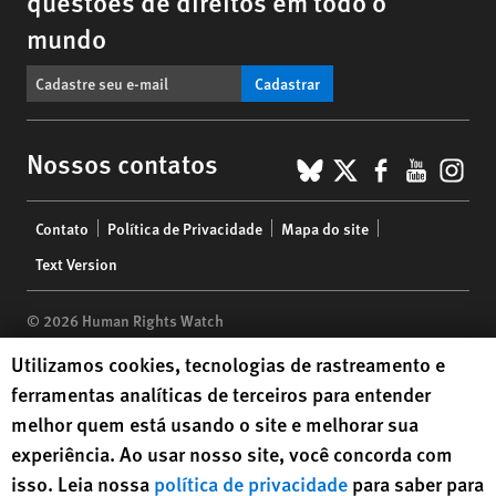
questões de direitos em todo o
mundo
Cadastrar
BlueSky
X
Faceboo
YouTu
Ins
Nossos contatos
Footer
Contato
Política de Privacidade
Mapa do site
menu
Text Version
© 2026 Human Rights Watch
Human Rights Watch cookie preferences
Utilizamos cookies, tecnologias de rastreamento e
Human Rights Watch
| 350 Fifth Avenue, 34th Floor | New York,
NY
ferramentas analíticas de terceiros para entender
10118-3299
USA
|
t
1.212.290.4700
melhor quem está usando o site e melhorar sua
Human Rights Watch
is a 501(C)(3) nonprofit registered in the US
experiência. Ao usar nosso site, você concorda com
under EIN: 13-2875808
isso. Leia nossa
política de privacidade
para saber para