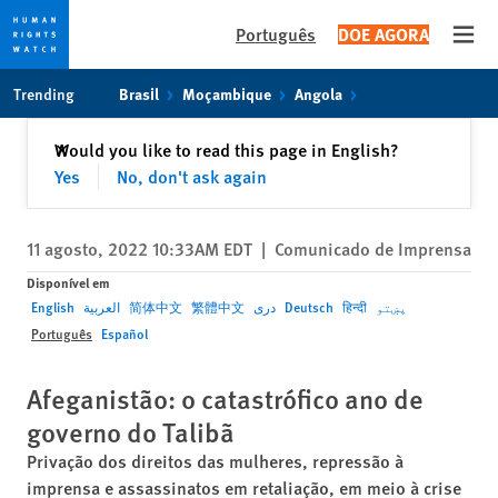
Português
DOE AGORA
Open
Skip
Skip
Trending
Brasil
Moçambique
Angola
to
to
cookie
main
Fechar
Would you like to read this page in English?
✕
privacy
content
Yes
No, don't ask again
notice
11 agosto, 2022 10:33AM EDT
|
Comunicado de Imprensa
Disponível em
English
العربية
简体中文
繁體中文
دری
Deutsch
हिन्दी
پښتو
Português
Español
Afeganistão: o catastrófico ano de
governo do Talibã
Privação dos direitos das mulheres, repressão à
imprensa e assassinatos em retaliação, em meio à crise