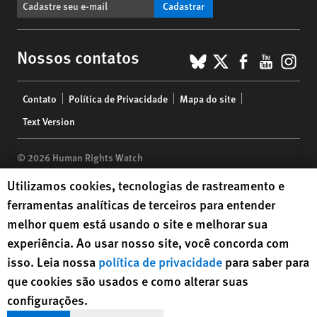
Cadastrar
BlueSky
X
Faceboo
YouTu
Ins
Nossos contatos
Footer
Contato
Política de Privacidade
Mapa do site
menu
Text Version
© 2026 Human Rights Watch
Human Rights Watch cookie preferences
Utilizamos cookies, tecnologias de rastreamento e
Human Rights Watch
| 350 Fifth Avenue, 34th Floor | New York,
NY
ferramentas analíticas de terceiros para entender
10118-3299
USA
|
t
1.212.290.4700
melhor quem está usando o site e melhorar sua
Human Rights Watch
is a 501(C)(3) nonprofit registered in the US
experiência. Ao usar nosso site, você concorda com
under EIN: 13-2875808
isso. Leia nossa
política de privacidade
para saber para
que cookies são usados e como alterar suas
configurações.