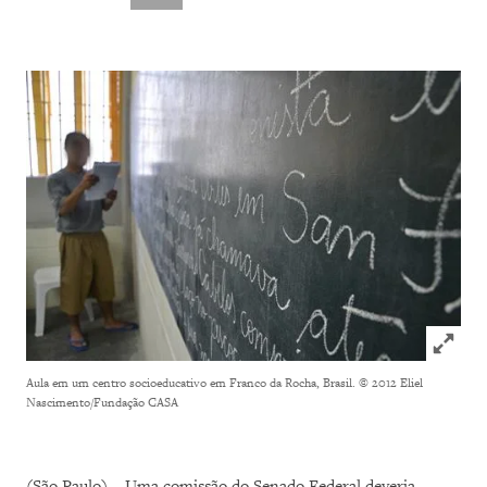
Click to
Aula em um centro socioeducativo em Franco da Rocha, Brasil.
© 2012 Eliel
Nascimento/Fundação CASA
(São Paulo) – Uma comissão do Senado Federal deveria