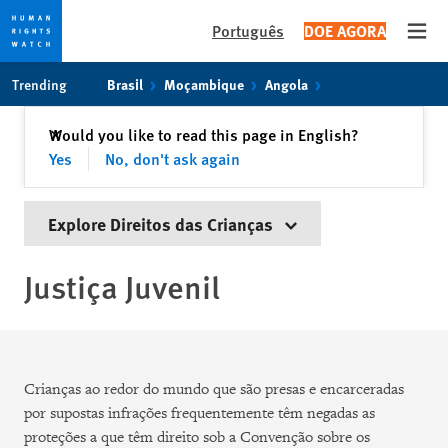
Português
DOE AGORA
Open
Skip
Skip
Trending
Brasil
Moçambique
Angola
to
to
cookie
main
Fechar
Would you like to read this page in English?
✕
privacy
content
Yes
No, don't ask again
notice
Explore Direitos das Crianças
Justiça Juvenil
Crianças ao redor do mundo que são presas e encarceradas
por supostas infrações frequentemente têm negadas as
proteções a que têm direito sob a Convenção sobre os