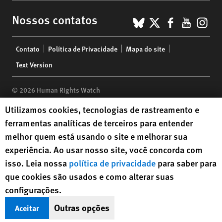
BlueSky
X
Faceboo
YouTu
Ins
Nossos contatos
Footer
Contato
Política de Privacidade
Mapa do site
menu
Text Version
© 2026 Human Rights Watch
Human Rights Watch cookie preferences
Utilizamos cookies, tecnologias de rastreamento e
Human Rights Watch
| 350 Fifth Avenue, 34th Floor | New York,
NY
ferramentas analíticas de terceiros para entender
10118-3299
USA
|
t
1.212.290.4700
melhor quem está usando o site e melhorar sua
Human Rights Watch
is a 501(C)(3) nonprofit registered in the US
experiência. Ao usar nosso site, você concorda com
under EIN: 13-2875808
isso. Leia nossa
política de privacidade
para saber para
que cookies são usados e como alterar suas
configurações.
Outras opções
Aceitar