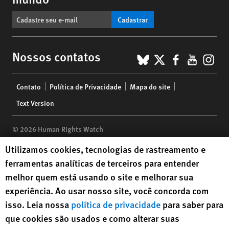
Cadastrar
BlueSky
X
Faceboo
YouTu
Ins
Nossos contatos
Footer
Contato
Política de Privacidade
Mapa do site
menu
Text Version
© 2026 Human Rights Watch
Human Rights Watch cookie preferences
Utilizamos cookies, tecnologias de rastreamento e
Human Rights Watch
| 350 Fifth Avenue, 34th Floor | New York,
NY
ferramentas analíticas de terceiros para entender
10118-3299
USA
|
t
1.212.290.4700
melhor quem está usando o site e melhorar sua
Human Rights Watch
is a 501(C)(3) nonprofit registered in the US
experiência. Ao usar nosso site, você concorda com
under EIN: 13-2875808
isso. Leia nossa
política de privacidade
para saber para
que cookies são usados e como alterar suas