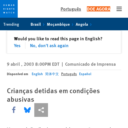
Português
DOE AGORA
Open
Skip
Skip
Trending
Brasil
Moçambique
Angola
to
to
cookie
main
Fechar
Would you like to read this page in English?
✕
privacy
content
Yes
No, don't ask again
notice
9 abril , 2003 8:00PM EDT
|
Comunicado de Imprensa
Disponível em
English
简体中文
Português
Español
Crianças detidas em condições
abusivas
Share this via Facebook
Share this via Bluesky
Share this via Compartilhar