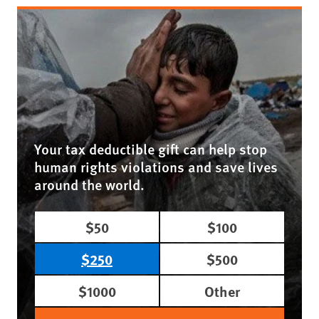
Your tax deductible gift can help stop
human rights violations and save lives
around the world.
$50
$100
$250
$500
$1000
Other