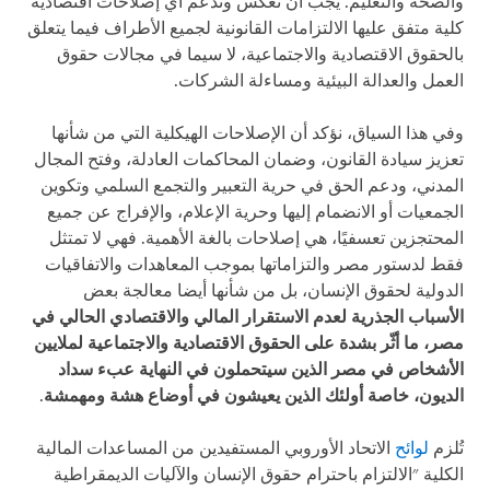
والصحة والتعليم. يجب أن تعكس وتدعم أي إصلاحات اقتصادية
كلية متفق عليها الالتزامات القانونية لجميع الأطراف فيما يتعلق
بالحقوق الاقتصادية والاجتماعية، لا سيما في مجالات حقوق
العمل والعدالة البيئية ومساءلة الشركات.
وفي هذا السياق، نؤكد أن الإصلاحات الهيكلية التي من شأنها
تعزيز سيادة القانون، وضمان المحاكمات العادلة، وفتح المجال
المدني، ودعم الحق في حرية التعبير والتجمع السلمي وتكوين
الجمعيات أو الانضمام إليها وحرية الإعلام، والإفراج عن جميع
المحتجزين تعسفيًا، هي إصلاحات بالغة الأهمية. فهي لا تمتثل
فقط لدستور مصر والتزاماتها بموجب المعاهدات والاتفاقيات
الدولية لحقوق الإنسان، بل من شأنها أيضا معالجة بعض
الأسباب الجذرية لعدم الاستقرار المالي والاقتصادي الحالي في
مصر، ما أثّر بشدة على الحقوق الاقتصادية والاجتماعية لملايين
الأشخاص في مصر الذين سيتحملون في النهاية عبء سداد
الديون، خاصة أولئك الذين يعيشون في أوضاع هشة ومهمشة
.
تُلزم
لوائح
الاتحاد الأوروبي المستفيدين من المساعدات المالية
الكلية "الالتزام باحترام حقوق الإنسان والآليات الديمقراطية