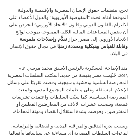
نحن، منظمات حقوق الإنسان المصرية والإقليمية والدولية
الموقعة أدناه، نحث "المفوضية الأوروبية" والدول الأعضاء على
الالتزام بالقانون الدولي وقانون "الاتحاد الأوروبي" للحرص على
أن تضمن المساعدات المالية الكلية الممنوحة بموجب لوائح
الاتحاد الأوروبي إلى مصر إحراز
تقدُّم وإصلاحات
ملموسة
وقابلة للقياس وهيكلية ومحددة زمنيًا
في مجال حقوق الإنسان
في البلاد.
منذ الإطاحة العسكرية بالرئيس الأسبق محمد مرسي عام
2013، حُكِمت مصر بقبضة من حديد. أسكتت السلطات المصرية
المعارضة السلمية بوحشية ومنهجية، وقضت تقريبًا على وسائل
الإعلام المستقلة وعلى منظمات المجتمع المدني، وقمعت
المعارضة السياسية. كما سنّت السلطات واعتمدت تشريعات
قمعية، وسجنت عشرات الآلاف من المعارضين الفعليين أو
المفترضين، وقوضت بشدة استقلال القضاء ومهنة المحاماة.
وبسبب ندرة التدقيق والمراقبة المدنية والقضائية والبرلمانية،
لم تواجه السلطات المصرية أي مساءلة عن سياساتها وأفعالها