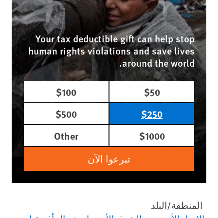
Your tax deductible gift can help stop
human rights violations and save lives
around the world.
$100
$50
$500
$250
Other
$1000
تبرعوا الآن
المنطقة/البلد