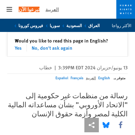
العربية
تبرعوا الآن
 menu
Skip
Skip
الأكثر رواجا
العراق
السعودية
سوريا
فيروس كورونا
to
to
cookie
main
إغلاق
Would you like to read this page in English?
✕
content
privacy
Yes
No, don't ask again
notice
13 يونيو/حزيران 2024 3:39PM EDT
|
خطاب
متوفر بـ
English
العربية
Français
Español
رسالة من منظمات غير حكومية إلى
"الاتحاد الأوروبي" بشأن مساعداته المالية
الكلية لمصر وأزمة حقوق الإنسان
Share this via Facebook
Share this via مشاركة
Share this via Bluesky