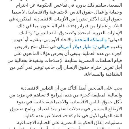
القمعية. ساهم ذلك بدوره في تقاعس الحكومة عن احترام
وحماية وإعمال حقوق الناس الاجتماعية والاقتصادية، لا سيما
حقوق أولئك الأكثر تضررا من الأزمات الاقتصادية المتكررة في
البلاد. واعتبارا من فبراير 2024، قام المانحون، بما في ذلك
الإمارات العربية المتحدة و"صندوق النقد الدولي" و"البنك
الدولي"
والمملكة المتحدة
والاتحاد الأوروبي، بتقديم أو تعهدوا
بتقديم
حوالي 57 مليار دولار أمريكي
في شكل منح وقروض.
كجزء من هذه العملية، ينبغي أن يحرص هؤلاء المانحون على
قيام السلطات المصرية بمتابعة الإصلاحات وتنفيذها بفعالية من
أجل تعزيز احترام حقوق الإنسان إلى جانب توفير قدر أكبر من
الشفافية والمساءلة.
يجب على المانحين أيضا التأكد من أن التدابير الاقتصادية
والمالية المطبقة كجزء من هذه البرامج لا تساهم في مزيد من
تآكل حقوق الناس الاقتصادية والاجتماعية، خاصة في ضوء
الارتفاع المستمر في معدلات الفقر منذ اعتماد برنامج صندوق
النقد الدولي الأول في عام 2016، فضلا عن عدم كفاية
مستويات إنفاق الحكومة المصرية على الحماية الاجتماعية