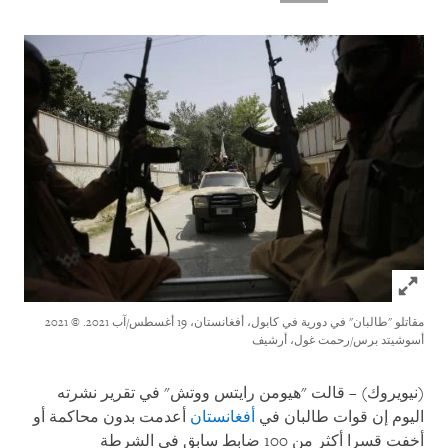
Click to expand Image
مقاتلو "طالبان" في دورية في كابول، أفغانستان، 19 أغسطس/آب 2021.
© 2021
أسوشيتد برس/رحمت غول، أرشيف
(نيويروك) – قالت "هيومن رايتس ووتش" في تقرير نشرته
اليوم إن قوات طالبان في
أفغانستان
أعدمت بدون محاكمة أو
أخفت قسرا أكثر من 100 ضابط سابق في الشرطة