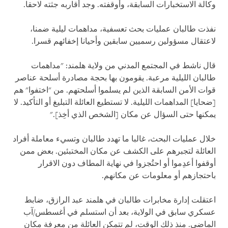
وكالة الاستخبارات السابقة، وأوقفته. وجد أقاربه جثته لاحقا.
نفذت طالبان عمليات بحث تعسفية، مداهمات ليلية ضمنا،
لاعتقال مسؤولين رسميين سابقين وأحيانا إخفائهم قسرا.
قال ناشط في المجتمع المدني من ولاية هلمند: "مداهمات
طالبان الليلية مرعبة. يقومون بها بحجة مصادرة أسلحة عناصر
قوات الأمن السابقة الذين لم يسلموا أسلحتهم. من "اختفوا" هم
[ضحايا] المداهمات الليلية. لا تستطيع العائلة التبليغ أو التأكيد. لا
يمكنها حتى السؤال عن مكان [الشخص الذي أخِذ]."
خلال عمليات البحث، غالبا ما تهدد طالبان وتسيء معاملة أفراد
العائلة لتجبرهم على الكشف عن مكان المختبئين. بعض ممن
أوقفوا أعدِموا أو احتُجزوا في نهاية المطاف دون الاقرار
باحتجازهم أو معلومات عن مكانهم.
اعتقلت إدارة مخابرات طالبان في هلمند عبد الرازق، ضابط
عسكري سابق في الولاية، بعد أن استسلم في أغسطس/آب
الماضي. منذ ذلك الوقت، لم تتمكن العائلة من معرفة مكان