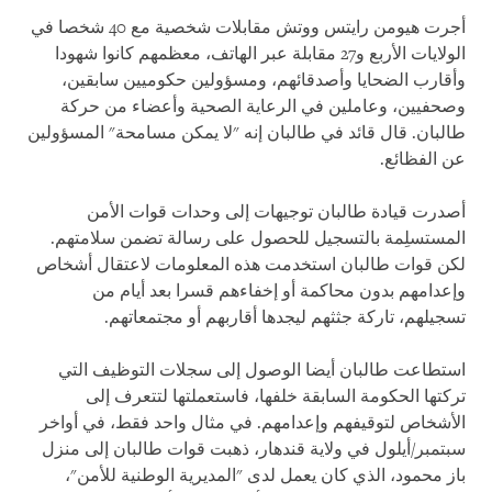
أجرت هيومن رايتس ووتش مقابلات شخصية مع 40 شخصا في
الولايات الأربع و27 مقابلة عبر الهاتف، معظمهم كانوا شهودا
وأقارب الضحايا وأصدقائهم، ومسؤولين حكوميين سابقين،
وصحفيين، وعاملين في الرعاية الصحية وأعضاء من حركة
طالبان. قال قائد في طالبان إنه "لا يمكن مسامحة" المسؤولين
عن الفظائع.
أصدرت قيادة طالبان توجيهات إلى وحدات قوات الأمن
المستسلِمة بالتسجيل للحصول على رسالة تضمن سلامتهم.
لكن قوات طالبان استخدمت هذه المعلومات لاعتقال أشخاص
وإعدامهم بدون محاكمة أو إخفاءهم قسرا بعد أيام من
تسجيلهم، تاركة جثثهم ليجدها أقاربهم أو مجتمعاتهم.
استطاعت طالبان أيضا الوصول إلى سجلات التوظيف التي
تركتها الحكومة السابقة خلفها، فاستعملتها لتتعرف إلى
الأشخاص لتوقيفهم وإعدامهم. في مثال واحد فقط، في أواخر
سبتمبر/أيلول في ولاية قندهار، ذهبت قوات طالبان إلى منزل
باز محمود، الذي كان يعمل لدى "المديرية الوطنية للأمن"،