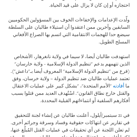
احتجازه أو إن كان لا يزال على قيد الحياة.
ولّدت الإعدامات والإخفاءات الخوف بين المسؤولين الحكوميين
السابقين وآخرين ممن اعتقدوا أن استيلاء طالبان على السلطة
سيضع حدا للهجمات الانتقامية التي اتسم بها الصراع الأفغاني
المسلح الطويل.
استهدفت طالبان أيضا، لا سيما في ولاية نانغرهار، الأشخاص
الذين تتهمهم بدعم "تنظيم الدولة الإسلامية - ولاية خارسان"
(فرع من "تنظيم الدولة الإسلامية" المعروف أيضا بـ"داعش").
تعتمد عمليات طالبان ضد تنظيم الدولة – ولاية خرسان، وفق
ما
أفادته
"الأمم المتحدة"، "بشكل كبير على عمليات الاعتقال
والقتل خارج نطاق القانون". اسْتُهدف العديد ممن قتلوا بسبب
أفكارهم السلفية أو انتماءاتهم القبلية المحددة.
في 21 سبتمبر/أيلول، أعلنت طالبان عن إنشاء لجنة للتحقيق
في تقارير عن انتهاكات حقوقية وفساد وسرقة وجرائم أخرى.
لم تعلن اللجنة عن أي تحقيقات في عمليات القتل المُبلّغ عنها،