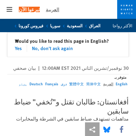
العربية
تبرعوا الآن
 menu
Skip
Skip
الأكثر رواجا
العراق
السعودية
سوريا
فيروس كورونا
to
to
cookie
main
إغلاق
Would you like to read this page in English?
✕
content
privacy
Yes
No, don't ask again
notice
30 نوفمبر/تشرين الثاني 2021 12:00AM EST
|
بيان صحفي
متوفر بـ
English
العربية
简体中文
繁體中文
دری
Français
Deutsch
پښتو
أفغانستان: طالبان تقتل و"تُخفي" ضباط
سابقين
مداهمات تستهدف ضباط سابقين في الشرطة والمخابرات
Share this via Facebook
Share this via مشاركة
Share this via Bluesky