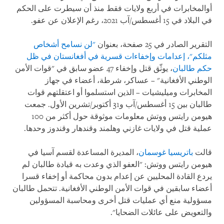
أوالمخابرات في أربع ولايات فقط منذ أن سيطرت على الحكم
في البلاد في 15 أغسطس/آب 2021، رغم الإعلان عن عفو.
التقرير الصادر في 25 صفحة، بعنوان
"لن نسامح أشخاص
مثلكم"، إعدامات وإخفاءات قسرية في أفغانستان في ظل
حكم طالبان
، يوثّق قتل وإخفاء 47 عضو سابق في "قوات الأمن
الوطني الأفغانية" – عساكر، شرطة، أعضاء في جهاز
المخابرات وميليشيات – الذين استسلموا أو اعتقلتهم قوات
طالبان بين 15 أغسطس/آب و31 أكتوبر/تشرين الأول. جمعت
هيومن رايتس ووتش معلومات موثوقة حول أكثر من 100
عملية قتل في ولايات غازني وهلمند وقندهار وقندوز وحدها.
قالت
باتريسيا غوسمان
، المديرة المساعدة لقسم آسيا في
هيومن رايتس ووتش: "العفو الذي وعدت به قيادة طالبان لم
يردع القادة المحليين عن إعدام بدون محاكمة أو إخفاء قسرا
أعضاء سابقين في قوات الأمن الوطني الأفغانية. تتحمل طالبان
مسؤولية منع أي عمليات قتل أخرى ومحاسبة المسؤولين
والتعويض على عائلات الضحايا".