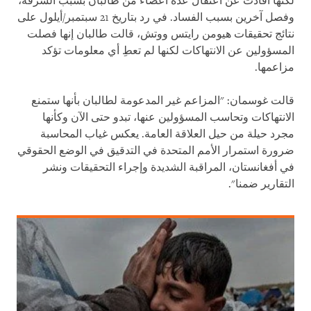
لكنها أفادت عن اعتقال عدة أعضاء من طالبان بسبب السرقة،
وفصل آخرين بسبب الفساد. في رد بتاريخ 21 سبتمبر/أيلول على
نتائج تحقيقات هيومن رايتس ووتش، قالت طالبان إنها فصلت
المسؤولين عن الانتهاكات لكنها لم تعطِ أي معلومات تؤكد
مزاعمها.
قالت غوسمان: "المزاعم غير المدعومة لطالبان بأنها ستمنع
الانتهاكات وتحاسب المسؤولين عنها، تبدو حتى الآن وكأنها
مجرد حيلة من حيل العلاقة العامة. يعكس غياب المحاسبة
ضرورة استمرار الأمم المتحدة في التدقيق في الوضع الحقوقي
في أفغانستان، المراقبة الشديدة وإجراء التحقيقات ونشر
التقارير ضمنا".