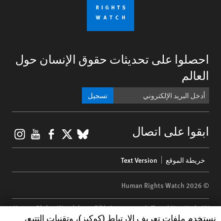
احصلوا على تحديثات حقوق الإنسان حول
العالم
تسجيل
gram
ouTube
Facebook
BlueSky
X
ابقوا على اتصال
Footer
خريطة الموقع
Text Version
menu
© 2026 Human Rights Watch
Human Rights Watch
| 350 Fifth Avenue, 34th Floor | New York,
NY
Human Rights Watch cookie preferences
نستخدم ملفات تعريف الارتباط (كوكيز)، وتقنيات التتبع،
10118-3299
USA
|
t
1.212.290.4700