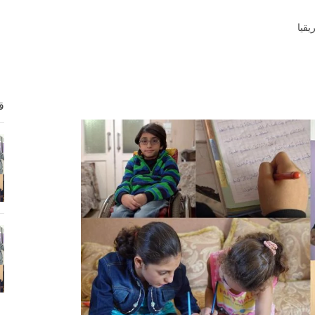
قيا
ق