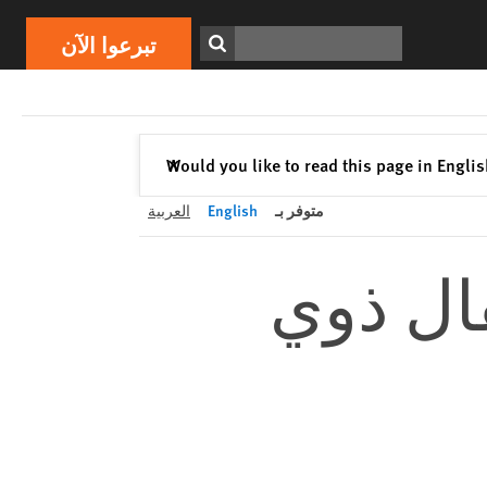
تبرعوا الآن
Print
ابحث
تبرعوا الآن
إغلاق
Would you like to read this page in Engli
✕
متوفر بـ
English
العربية
فال ذوي