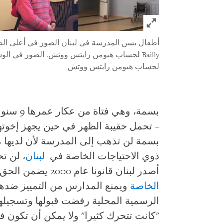
Click to expand Image
أطفال بسن المدرسة في لبنان
لحساب هيومن رايتس ووتش
بسمة، وهي
– تحمل حقيبة الظهر في حين يجهز إخوتها
بسمة لن تذهب إلى المدرسة لأن لديها مت
ذوي الاحتياجات الخاصة في
لبنان
، لن ت
أصدر لبنان قانونا عام 2000 يضمن الحق في التعلم للأطفال
الخاصة
ويمنع المدارس من التمييز ضدهم.
الرسمية المحلية رفضت قبولها وتسجيلها
"كانت تتحرك كثيرا" ولا يمكن أن تكون