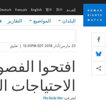
Skip
Skip
افتحوا الفصول الدراسية للأطفال ذوي الاحتياجات الخاصة
to
to
العربية
简中
繁中
English
Français
Deutsch
cookie
main
content
privacy
البلدان
المواضيع
التقارير
ف
notice
Share this via Facebook
23 مارس/آذار 2018 12:01PM EDT
|
تعليق
Share this via Bluesky
افتحوا الفصو
Share this via مشاركة
الاحتياجات ا
نُشر في:
The Daily Star