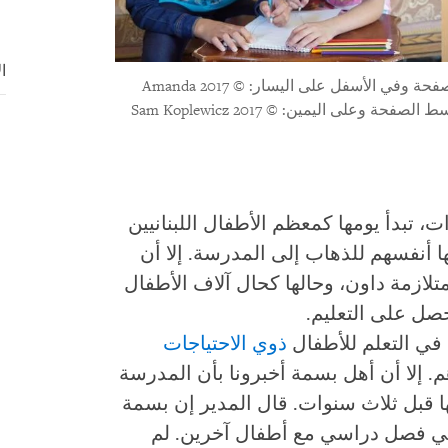
ا
الصور في أعلى الصفحة وفي الأسفل على اليسار: © 2017 Amanda
Bailly لحساب هيومن رايتس ووتش. الصور في الوسط الصفحة وعلى اليمين: © 2017 Sam Koplewicz
 فتاة من عكار عمرها 9 سنوات، تبدأ يومها كمعظم الأطفال اللبنانيين
 أنفسهم للذهاب إلى المدرسة. إلا أن
لازمة داون، وحالها كحال آلاف الأطفال
حصل على التعليم.
ذوي الاحتياجات
 إلا أن أهل بسمة أخبرونا بأن المدرسة
 قبل ثلاث سنوات. قال المدير إن بسمة
 في فصل دراسي مع أطفال آخرين. لم