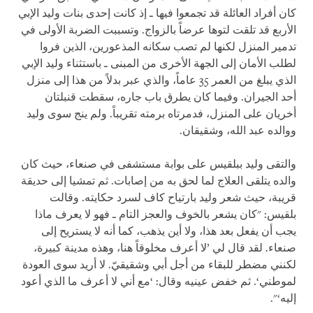
كان أفراد العائلة قد تجمعوا فيها ـ إذ كانت إحدى بنات وليد الإبي
الأربع قد تلقت لتوها عرضاً بالزواج. وتسببت الضربة الأولى في
تدمير المنزل لكنها لم تصب سكانه المذعورين، الذين فروا
لطلب الأمان إلى الجهة الأخرى من المبنى ـ باستثناء وليد الإبي
الذي يبلغ من العمر 35 عاماً، والذي عبر بدلاً من هذا إلى منزل
أحد الجيران. وفيما كان يطرق باب جاره، سقطت قنبلتان
أخريان على المنزل، فدمرتاه برمته تقريباً. ولم ينج سوى وليد
ووالده عبد الله، وشقيقان.
والتقى وليد ببلقيس على بوابة مستشفى في صنعاء، حيث كان
والده يتلقى العلاج لما لحق به من إصابات. ثم تمشيا إلى حديقة
قريبة، حيث شعر وليد بارتياح كاف لسرد حكايته. وقالت
بلقيس: "كان يشعر بالخوف والعجز التام ـ فهو لا يعرف ماذا
يجب أن يفعل بعد هذا، ولا أين يذهب، كما أنه لا يستريح إلى
صنعاء. لقد قال لي ’لا أعرف مخلوقاً هنا، وهذه مدينة كبيرة،
لكنني مضطر للبقاء من أجل أبي وشقيقيّ. لا أريد سوى العودة
لموطني‘. ثم خفض عينيه وقال: ‘مع أني لا أعرف ما الذي أعود
إليه‘".