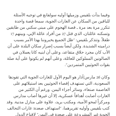
وفيما بدأت بلقيس وزميلها أوليه سولفانغ في توجيه الأسئلة
للباقين من السكان عن الغارات الجوية، سمعا قصة واحدة
تتكرر مرة بعد مرة ـ قصة الهجوم على مبنى سكني من طابقين
وتسكنه عائلتان، الذي قتل 27 من أفراد عائلة الإبي، وبينهم 17
طفلاً. وتتذكر بلقيس: "ظل الجميع يخبروننا بهذا الأمر بسبب
دراميته الشديدة. ولكن أيضاً بسبب إصرار سكان البلدة على أن
الأب كان مجرد حلاق متقاعد، وعلى أن ابنيه كانا يعملان في
الصالونين المملوكين للعائلة، وعلى أنهم لم يكونوا على أية صلة
بقوات الحوثيين المتمردين".
وكان 26 مارس/آذار هو اليوم الأول للغارات الجوية التي تقودها
السعودية، التي تستهدف إقصاء الحوثيين بعد استيلائهم على
العاصمة صنعاء، وسائر أجزاء اليمن. ورغم أن الكثير من
الغارات أصابت أهدافاً عسكرية، إلا أن غيرها أصاب مدارس
ومركزاً لمحو الأمية، ومكتب بريد، علاوة على منازل مدنية. وقد
كتب بلقيس وأوليه تقريرهما، "استهداف صعدة: غارات التحالف
الجوية غير المشروعة على صعدة في اليمن" لإقناع الدول