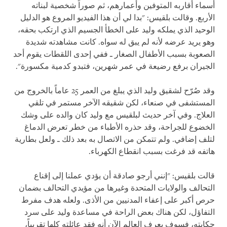
أسماء أقاربه المتوفين وأعمارهم، ثم صوراً شخصية لبناته
الأربع. وقالت بلقيس: "بدا لي أن هذا الفيديو المروع هو الدليل
الوحيد الذي يملكه وليد على الخطأ الجسيم الذي ارتكب بحقه،
وهو يريد عرضه لأنه لم يبق له سواه. كانت مشاهدته شديدة
الصعوبة بسبب الأطفال الصغار ـ ففي إحدى اللقطات يقوم أحد
الجيران برفع رضيعة في عمر شهرين، فتبدو كدمية مكسورة".
وقد صُرّح لشقيق وليد الذي يبلغ من العمر 25 عاماً بالخروج من
المستشفى في صنعاء، لكن شقيقه الآخر مستمر في تلقي
العلاج. وفي آخر حديث لبلقيس مع وليد كان والده على وشك
الخضوع للجراحة، وقد حذره الأطباء من خطر تعرض الدماغ
لتلف إضافي. ولم تتمكن من الاتصال به بعد ذلك ـ ولعل بطارية
هاتفه قد فرغت بسبب انقطاع الكهرباء.
قالت بلقيس: "إنني أرجو صادقة أن يؤدي عملنا إلى إقناع
التحالف والولايات المتحدة وغيرها من مؤيدي التحالف بضمان
حرص أكبر على إعفاء المدنيين من الأذى. ولعله هدف مفرط
التفاؤل، لكن هناك بعض الراحة في مساعدة وليد على سرد
حكايته، فسوف يعرف العالم الآن أنه فقد عائلته كلها تقريباً،