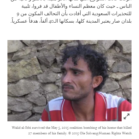
الناس ـ حيث كان معظم النساء والأطفال قد فروا، تلبية
للتحذيرات السعودية التي أفادت بأن التحالف المكون من 9
بلدان صار يعتبر المدينة كلها، بسكانها الـ40 ألفاً، هدفاً عسكرياً.
Click to expand Image
Walid al-Ibbi survived the May 5, 2015 coalition bombing of his home that killed
27 members of his family.
© 2015 Ole Solvang/Human Rights Watch