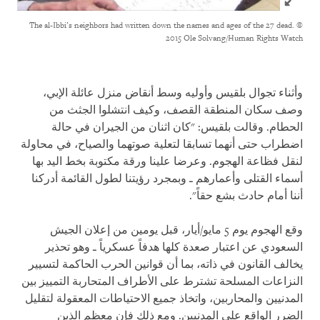
The al-Ibbi’s neighbors had written down the names and ages of the 27 dead.
©
2015 Ole Solvang/Human Rights Watch
وأثناء تجوال بلقيس وأوليه وسط أنقاض منزل عائلة الإبي،
وصف سكان المنطقة القصف، وكيف انتشلوا الجثث من
الحطام. وقالت بلقيس: "كان اثنان من الجيران في حالة
اضطراب حتى أنهما تسابقا لتعلية صوتهما والصياح، في محاولة
لنقل فظاعة الهجوم. وعرضا علينا ورقة مكتوبة بخط اليد بها
أسماء القتلى وأعمارهم ـ وبمجرد رؤيتنا لطول القائمة أدركنا
أننا أمام حادث بشع حقاً".
وقع الهجوم يوم 5 مايو/أيار، قبل يومين من إعلان الجيش
السعودي عن اعتبار صعدة كلها هدفاً عسكرياً ـ وهو تحذير
يخالف القانون في ذاته، بما أن قوانين الحرب الحاكمة لتسيير
النزاعات المسلحة تشترط على الأطراف المتحاربة التمييز بين
المدنيين والمحاربين، واتخاذ جميع الاحتياطات المعقولة لتقليل
الضرر الواقع على المدنيين. ومع ذلك فإن معظم الذين