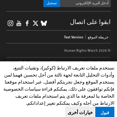
تسجيل
gram
ouTube
Facebook
BlueSky
X
ابقوا على اتصال
Footer
خريطة الموقع
Text Version
menu
© 2026 Human Rights Watch
Human Rights Watch
| 350 Fifth Avenue, 34th Floor | New York,
NY
Human Rights Watch cookie preferences
نستخدم ملفات تعريف الارتباط (كوكيز)، وتقنيات التتبع،
10118-3299
USA
|
t
1.212.290.4700
وأدوات التحليل التابعة لجهة ثالثة من أجل تحسين فهمنا لمن
Human Rights Watch
is a 501(C)(3) nonprofit registered in the US
يستخدم الموقع وجعل تجربتكم أفضل. عبر استخدام موقعنا
under EIN: 13-2875808
فإنكم توافقون على ذلك. يمكنكم قراءة سياسات الخصوصية
الخاصة بنا لمعرفة ما الذي يتم استخدام ملفات تعريف
الارتباط من أجله وكيف يمكنكم تغيير إعداداتكم.
خيارات أخرى
قبول