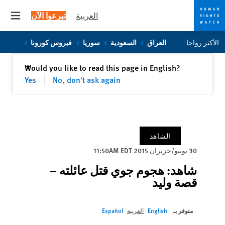
العربية
تبرعوا الآن
 menu
Skip
Skip
الأكثر رواجا
العراق
السعودية
سوريا
فيروس كورونا
to
to
cookie
main
إغلاق
Would you like to read this page in English?
✕
content
privacy
Yes
No, don't ask again
notice
الشاهد
30 يونيو/حزيران 2015 11:50AM EDT
شاهد: هجوم جوي قتل عائلته –
قصة وليد
متوفر بـ
English
العربية
Español