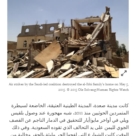
Click to expand Image
Air strikes by the Saudi-led coalition destroyed the al-Ibbi family’s home on May 5,
2015.
© 2015 Ole Solvang/Human Rights Watch
كانت مدينة صعدة، المدينة الطينية العتيقة، الخاضعة لسيطرة
المتمردين الحوثيين منذ 2011، شبه مهجورة عند وصول بلقيس
ويلي في أواخر مايو/أيار للتحقيق في الدمار الناجم عن القصف
الجوي لليمن على يد التحالف الذي تقوده السعودية. وفي ذلك
الوقت كانت الشوارع التي لفحها الحر مليئة بالحفر وخالية من