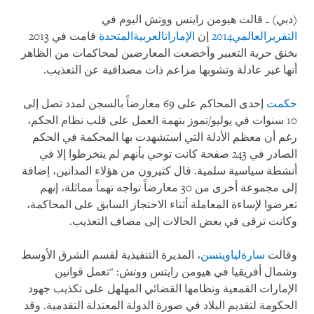
(دبي) ـ قالت هيومن رايتس ووتش اليوم في
التقرير
العالمي
2014
إن
الإمارات
العربية
المتحدة
قامت في 2013
بخنق حرية التعبير وأخضعت المعارضين لمحاكمات من الظاهر
أنها غير عادلة وتشوبها مزاعم ذات مصداقية عن التعذيب.
حكمت
إحدى المحاكم على 69 معارضاً بالسجن لمدد تصل إلى
10 سنوات في يوليو/تموز بتهمة العمل على قلب نظام الحكم،
رغم أن معظم الأدلة التي استشهدت بها المحكمة في الحكم
الصادر في 243 صفحة كانت توحي بأنهم لم ينخرطوا إلا في
أنشطة سياسية سلمية. قال كثيرون من هؤلاء المدانين، إضافة
إلى مجموعة أخرى من 30 معارضاً تواجه تهماً مماثلة، إنهم
تعرضوا لإساءة المعاملة أثناء الاحتجاز السابق على المحاكمة،
وكانت ترقى في بعض الحالات إلى مصاف التعذيب.
وقالت
سارة
ليا
ويتسن
، المديرة التنفيذية لقسم الشرق الأوسط
وشمال أفريقيا في هيومن رايتس ووتش: "تعمل قوانين
الإمارات القمعية ونظامها القضائي المهلهل على تكذيب جهود
الحكومة لتقديم البلاد في صورة الدولة المعتدلة التقدمية. وقد