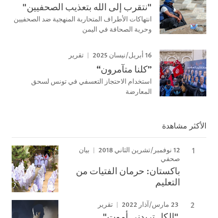
"نتقرب إلى الله بتعذيب الصحفيين"
انتهاكات الأطراف المتحاربة المنهجية ضد الصحفيين
وحرية الصحافة في اليمن
16 أبريل/نيسان 2025
تقرير
”كلنا متآمرون“
استخدام الاحتجاز التعسفي في تونس لسحق
المعارضة
الأكثر مشاهدة
12 نوفمبر/تشرين الثاني 2018
بيان
صحفي
باكستان: حرمان الفتيات من
التعليم
23 مارس/آذار 2022
تقرير
"الكل تريدني أموت"