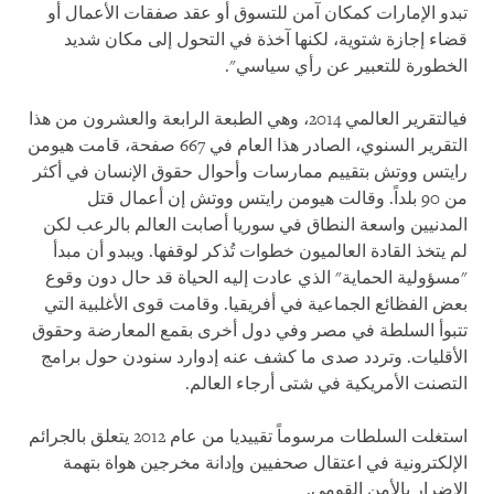
تبدو الإمارات كمكان آمن للتسوق أو عقد صفقات الأعمال أو
قضاء إجازة شتوية، لكنها آخذة في التحول إلى مكان شديد
الخطورة للتعبير عن رأي سياسي".
فيالتقرير العالمي 2014، وهي الطبعة الرابعة والعشرون من هذا
التقرير السنوي، الصادر هذا العام في 667 صفحة، قامت هيومن
رايتس ووتش بتقييم ممارسات وأحوال حقوق الإنسان في أكثر
من 90 بلداً. وقالت هيومن رايتس ووتش إن أعمال قتل
المدنيين واسعة النطاق في سوريا أصابت العالم بالرعب لكن
لم يتخذ القادة العالميون خطوات تُذكر لوقفها. ويبدو أن مبدأ
"مسؤولية الحماية" الذي عادت إليه الحياة قد حال دون وقوع
بعض الفظائع الجماعية في أفريقيا. وقامت قوى الأغلبية التي
تتبوأ السلطة في مصر وفي دول أخرى بقمع المعارضة وحقوق
الأقليات. وتردد صدى ما كشف عنه إدوارد سنودن حول برامج
التصنت الأمريكية في شتى أرجاء العالم.
استغلت السلطات مرسوماً تقييديا من عام 2012 يتعلق بالجرائم
الإلكترونية في اعتقال صحفيين وإدانة مخرجين هواة بتهمة
الإضرار بالأمن القومي.