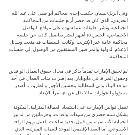
وفي أبريل/نيسان حكمت إحدى محاكم أبو ظبي على عبد الله
الحديدي، الذي كان قد حضر أربع جلسات من المحاكمة
الجماعية ونشر تعليقات عما شهده على مواقع التواصل
الاجتماعي، الحبس 10 أشهر لنشر تفاصيل كاذبة عن جلسة
محاكمة عامة عبر الإنترنت. وكانت السلطات قد منعت وسائل
الإعلام الدولية والمراقبين المستقلين من الوصول إلى جلسات
المحاكمة.
لم تحقق الإمارات تقدماً يذكر في مجال حقوق العمال الوافدين
وحقوق المرأة. في مايو/أيار، بعد إضراب مئات العمال في أحد
مواقع البناء بدبي للمطالبة بتحسين الأجور والظروف، أصدر
مسؤولو الجوازات ما لا يقل عن 40 أمراً بالإبعاد.
تعمل قوانين الإمارات على استبعاد العمالة المنزلية، المكونة
بشكل شبه حصري من سيدات وافدات، وحرمانهن من تدابير
الحماية الأساسية، من قبيل تحديد ساعات العمل ويوم الراحة
الأسبوعي. أما العقد الإقليمي الموحد للعمالة المنزلية، الذي