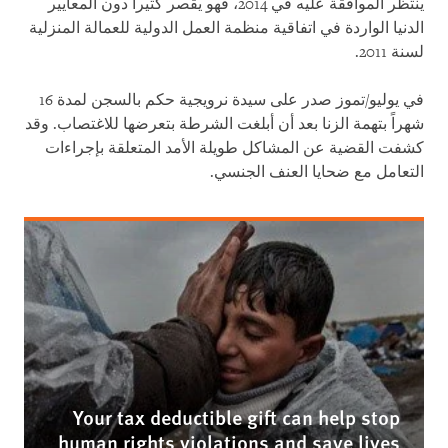
ينتظر الموافقة عليه في 2014، فهو يقصر كثيراً دون المعايير
الدنيا الواردة في اتفاقية منظمة العمل الدولية للعمالة المنزلية
لسنة 2011.
في يوليو/تموز صدر على سيدة نرويجية حكم بالسجن لمدة 16
شهراً بتهمة الزنا بعد أن أبلغت الشرطة بتعرضها للاغتصاب. وقد
كشفت القضية عن المشاكل طويلة الأمد المتعلقة بإجراءات
التعامل مع ضحايا العنف الجنسي.
Your tax deductible gift can help stop
human rights violations and save lives