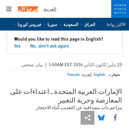
العربية
تبرعوا الآن
 menu
Skip
Skip
الأكثر رواجا
العراق
السعودية
سوريا
فيروس كورونا
to
to
cookie
main
إغلاق
Would you like to read this page in English?
✕
content
privacy
Yes
No, don't ask again
notice
23 يناير/كانون الثاني 2014 1:00AM EST
|
بيان صحفي
متوفر بـ
English
العربية
Français
الإمارات العربية المتحدة ـ اعتداءات على
المعارضة وحرية التعبير
مزاعم ذات مصداقية عن التعذيب أثناء الاحتجاز
Share this via Facebook
Share this via مشاركة
Share this via Bluesky