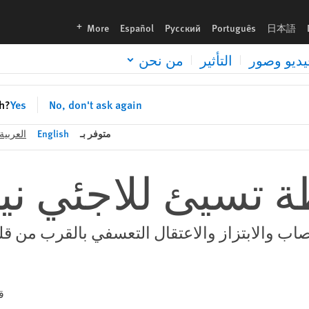
languages
More
Español
Русский
Português
日本語
يديو وصور
التأثير
من نحن
sh?
Yes
No, don't ask again
متوفر بـ
English
العربية
طة تسيئ للاجئي ني
اب والابتزاز والاعتقال التعسفي بالقرب من قل
ق