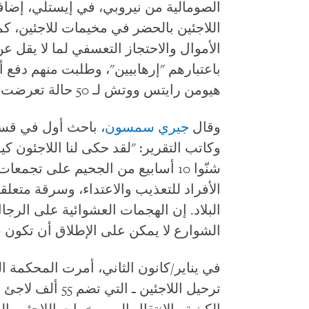
الصومالية من نيروبي، في إيستلي، إضا
اللاجئين بالحضر في مخيمات للاجئين، كم
باعتبارهم "إرهابيين"، وطلبت منهم دفع 
هيومن رايتس ووتش لـ 50 حالة تعرضت لانتهاكات قد ترقى إلى حد التعذيب.
وقال
جيري سمسون
، باحث أول في قس
وكاتب التقرير: "لقد حكى لنا اللاجئون 
شنّوا 10 أسابيع من الجحيم على تجم
الأفراد للتعذيب والاعتداء، وسرقة متعل
البلاد. إن الهجمات العشوائية على الرج
الشوارع لا يمكن على الإطلاق أن تكون سبي
في يناير/كانون الثاني، أمرت المحكمة ا
ترحيل اللاجئين ـ