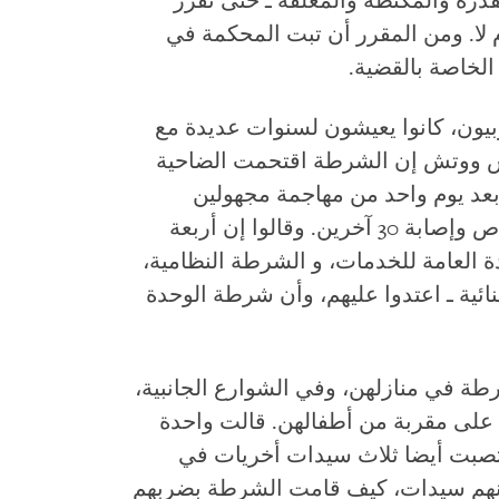
لقذرة والمكتظة والمغلقة ـ حتى تقرر
م لا. ومن المقرر أن تبت المحكمة في
بيون، كانوا يعيشون لسنوات عديدة مع
تس ووتش إن الشرطة اقتحمت الضاحية
ية من 19 نوفمبر/تشرين الثاني 2012، بعد يوم واحد من مهاجمة مجهولين
لحافلة صغيرة أسفرت عن مقتل 7 أشخاص وإصابة 30 آخرين. وقالوا إن أربعة
ة العامة للخدمات، و الشرطة النظامية،
ائية ـ اعتدوا عليهم، وأن شرطة الوحدة
 في منازلهن، وفي الشوارع الجانبية،
 على مقربة من أطفالهن. قالت واحدة
صبت أيضا ثلاث سيدات أخريات في
ينهم سيدات، كيف قامت الشرطة بضربهم