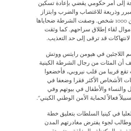
فة إلى أمر حكومي يقضي بإعادة تسكين
برر وذريعة للاغتصاب والضرب وابتزاز
الأموال والاحتجاز التعسفي لما لا يقل عن 1000 شخص. وصفت الشرطة ضحاياها
أموال لقاء إطلاق سراحهم. كما وثقت
م اللاجئين في هيومن رايتس ووتش
كيف أن المئات من رجال الشرطة الكينية
عات تقع قريبا من قلب نيروبي، فأخضعوا
قات الأشخاص الأكثر فقرا وضعفا في
ال والنساء والأطفال في بيوتهم وفي
لاً فعالاً لحماية الأمن الوطني الكيني".
لعليا في كينيا السلطات بتعليق خطة
 التي تضم 55 ألف لاجئ وطالب لجوء يفترض مغادرتهم المدن