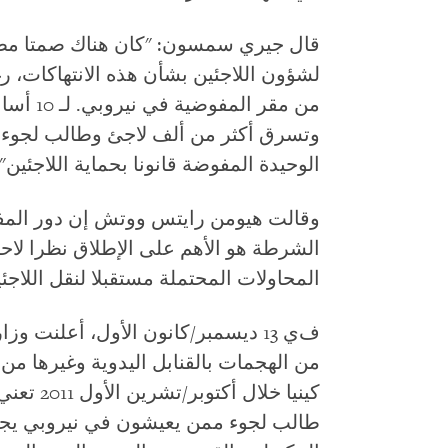
قال جيري سمسون: "كان هناك صمتا مطبق
لشؤون اللاجئين بشأن هذه الانتهاكات،
من مقر ا
وتسرق أكثر من ألف لاجئ وطالب لجوء بد
الوحيدة المفوضة قانونا بحماية اللاجئين".
وقالت هيومن رايتس ووتش إن دور المفوض
الشرطة هو الأهم على الإطلاق نظرا لاح
المحاولات المحتملة مستقبلا لنقل اللاج
ف
ي 13 ديسمبر/كانون الأول، أعلنت و
من الهجمات بالقنابل اليدوية وغيرها م
كينيا خلا
طالب لجوء ممن يعيشون في نيروبي يجب 