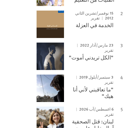
15 نوفمبر/تشرين الثاني
2012
تقرير
الخدمة في العزلة
23 مارس/آذار 2022
تقرير
"الكل تريدني أموت"
3 سبتمبر/أيلول 2019
تقرير
"ما تعاقبني لأني أنا
هيك"
6 اغسطس/آب 2026
تقرير
لبنان: قتل الصحفية
آمال خليل على يد