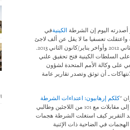
أصدرته اليوم إن الشرطة
الكينية
في
اعتقلت تعسفيا ما لا يقل عن ألف لاجئ
في الفترة بين منتصف نوفمبر/تشرين الثاني 2012 وأواخر يناير/كانون الثاني 2013.
ى السلطات الكينية فتح تحقيق علني
غي على وكالة الأمم المتحدة لشؤون
انتهاكات ـ أن توثق وتصدر تقارير عامة
ا
كلكم إرهابيون: اعتداءات الشرطة
"، استند إلى مقابلات مع 101 من اللاجئين وطالبي
صد التقرير كيف استغلت الشرطة هجمات
الهجمات في الضاحية ذات الإثنية