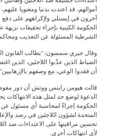
اعتداءات جسيمة ضد اللاجئين وطالبي اللج
أموالهم، قد اعتدت بدنيا ومعنويا عليهم
آخرون في إيستلي ولإكراههم على دفع الن
الحكومة الكينية بإجراء تحقيقات نزيهة 
الشرطية المسئولة عن التعذيب ومحاكمة
وقال جيري سمسون: "يطالب القانون الد
الضباط الذين عذّبوا اللاجئين، الذين اغت
أن فقدوا الوعي، مع وصفهم بالإرهابيين".
قالت هيومن رايتس ووتش أن دور مفوضية
الدعوة لوضع حد لمثل هذه الانتهاكات يح
الحكومة إجراءً لمحاسبة أي مسئول عن 
المتحدة لشؤون اللاجئين في رصد والإعلا
تحسين مراقبتها على الاعتداءات ضد اللا
لأي انتهاكات أخرى.