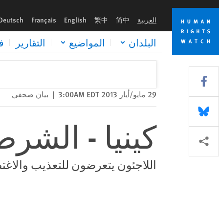
Skip
Skip
كينيا - الشرطة تسيئ للاجئي نيروبي
to
to
العربية
简中
繁中
English
Français
Deutsch
cookie
main
content
privacy
البلدان
المواضيع
التقارير
ف
notice
Share this via Facebook
29 مايو/أيار 2013 3:00AM EDT
|
بيان صحفي
Share this via Bluesky
كينيا - الشر
Share this via مشاركة
اللاجئون يتعرضون للتعذيب والاغتص