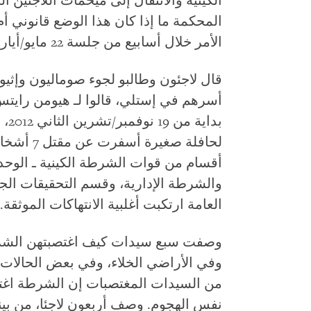
الكينية والانتقال إلى ميخمات اللاجئين ا
المحكمة ما إذا كان هذا الوضع قانوني أ
الأمر خلال أسابيع من جلسة 22 مايو/أيار الخاصة بالقضية.
قال لاجئون وطالبو لجوء صوماليون وإثيو
أسرهم في إستلي، قالوا لـ هيومن راي
بدا
أقسام من قوات الشرطة الكينية ـ الوحد
والشرطة الإدارية، وقسم التحقيقات الجن
العامة ارتكبت أغلبية الانتهاكات الموثقة.
وصفت سبع سيدات كيف اغتصبتهن الشرطة
وفي الأراضي الخلاء، وفي بعض الحالات
من السيدات المغتصبات إن الشرطة اغت
نفس الهجوم. وصف أربعون لاجئا، من ب