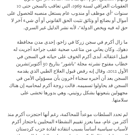
العقوبات العراقي لسنة 1969، التي تعاقب بالسجن حتى 10
سنوات "أي موظف أو مندوب عام يستغل منصبه للحصول على
أموال أو بضائع أو وثائق تثبت الحق القانوني أو أي شيء آخر لا
حق له فيه ويخص الدولة"، لأنه نشر الدليل غير السري.
ما زال أكرم في سجن زركا في زاخو، إحدى مدن محافظة
دهوك. وكان يعاني من متاعب صحية عقب جراحة أجريت له
قبيل اعتقاله. أبدى أكرم الخوف على حياته في السجن في
خطاب مفتوح نشرته مجلة "باشور" بتاريخ 30 أكتوبر/تشرين
الأول 2012، وقال إنه رفض قبول العلاج الطبي الذي يقدمه
السجن بعد أن أخبره سجناء آخرون بأن مسؤولي الأمن في
السجن قد يحاولوا تسميمه. قالت زوجة أكرم لمحاميه إن هناك
مجهولين يتبعونها بشكل روتيني، وهي بدورها تخشى على
سلامتها.
لم تحدد السلطات موعداً للمحاكمة، رغم أنها احتجزت أكرم منذ
أكثر من عام، مما يعزز تقييم النشطاء المحليين باحتجاز أكرم
لأسباب سياسية أساساً بسبب انتقاده لقادة حزب كردستان