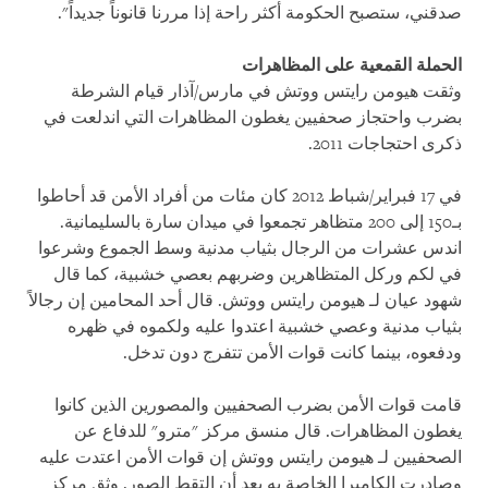
صدقني، ستصبح الحكومة أكثر راحة إذا مررنا قانوناً جديداً".
الحملة القمعية على المظاهرات
وثقت هيومن رايتس ووتش في مارس/آذار قيام الشرطة
بضرب واحتجاز صحفيين يغطون المظاهرات التي اندلعت في
ذكرى احتجاجات 2011.
في 17 فبراير/شباط 2012 كان مئات من أفراد الأمن قد أحاطوا
بـ150 إلى 200 متظاهر تجمعوا في ميدان سارة بالسليمانية.
اندس عشرات من الرجال بثياب مدنية وسط الجموع وشرعوا
في لكم وركل المتظاهرين وضربهم بعصي خشبية، كما قال
شهود عيان لـ هيومن رايتس ووتش. قال أحد المحامين إن رجالاً
بثياب مدنية وعصي خشبية اعتدوا عليه ولكموه في ظهره
ودفعوه، بينما كانت قوات الأمن تتفرج دون تدخل.
قامت قوات الأمن بضرب الصحفيين والمصورين الذين كانوا
يغطون المظاهرات. قال منسق مركز "مترو" للدفاع عن
الصحفيين لـ هيومن رايتس ووتش إن قوات الأمن اعتدت عليه
وصادرت الكاميرا الخاصة به بعد أن التقط الصور. وثق مركز