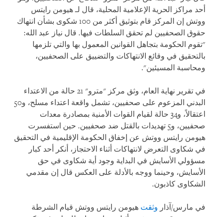
أحد مراكز الحرية الإعلامية المحلية، قال لـ هيومن رايتس
ووتش إن المركز قام بتوثيق أكثر من 100 شكوى بشأن انتهاك
حقوق الصحفيين لم تحقق السلطات فيها. قال نياز عبد الله:
"تقوم الحكومة بتجاهل القوانين المعمول بها والتي تلزمها
بالتحقيق في وقائع الانتهاكات والتضييق على الصحفيين،
ومحاسبة المسيئين".
في تقرير نهاية العام، وثق مركز "مترو" 21 حالة من الاعتداء
البدني المزعوم على صحفيين، تشمل واقعة اعتداء مسلح، و50
اعتقالاً، و34 حالة لقيام القوات الأمنية بمصادرة معدات
صحفيين، و5 تهديدات بالقتل ضد صحفيين. حين استفسرت
هيومن رايتس ووتش عن إخفاق الحكومة الإقليمية في التحقيق
في شكاوى التعرض لانتهاكات أثناء الاحتجاز، أنكر أحد كبار
مسؤولي الأسايش في البداية وجود أية شكاوى في حق
الأسايش، وحينما ووجه بالأدلة على العكس قال إن مقدمي
الشكاوى كاذبون.
في مارس/آذار
وثقت
هيومن رايتس ووتش قيام الشرطة