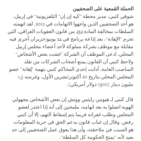
الحملة القمعية على الصحفيين
شوقي كنبي، مدير محطة "كيه إن إن" التلفزيونية" في إربيل،
هو أحد الصحفيين الذين واجهوا الاتهامات في 2012. لقد اتهمته
السلطات بمخالفة المادة 434 من قانون العقوبات العراقي، التي
تجرم "الإهانة"، بعد إذاعة برنامج في 24 يونيو/حزيران أجرى فيه
مقابلة مع موظف بشركة مملوكة لأحد أعضاء مجلس إربيل
المحلي. ادعى الموظف أن الشركة "غشت بعض الأشخاص"
ولاحظ كنبي أن القانون يمنع أصحاب الشركات من تقلد
المناصب العامة. أدانت إحدى المحاكم كنبي بتهمة "إهانة" عضو
المجلس المحلي بتاريخ 20 أكتوبر/تشرين الأول، وغرمته 1,5
مليون دينار (1300 دولار أمريكي).
قال كنبي لـ هيومن رايتس ووتش إن بعض الأشخاص مجهولي
الهوية اتصلوا به بعد اتهامه، ملمحين إلى أنه إذا اعتذر لعضو
المجلس وطلب غفرانه فربما يتم إسقاط التهم، إلا أن كنبي
رفض. وقال إن غياب قانون يدعم الحق في حرية المعلومات
هو السبب في ملاحقته، وأن هذا يعوق عمل الصحفيين إلى حد
بعيد لأنه "يمنح الحكومة كل السلطة".