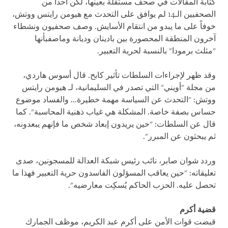
كتابة المقالات في صحف مستقلة بعينها، لكن أحداً من
الصحفيين الـ14 لم يوافق على التحدث مع هيومن رايتس ووتش،
خوفاً على ما يبدو من انتقام الأسايش. وصف صحفيون ونشطاء
آخرون المنطقة المحصورة بين بادينان وديانة وماصفبأنها
"مثلث برمودا" بالنسبة لحرية التعبير.
وقد ظهر لإجراءات السلطات تأثير كابح. قال أسوس هاردي،
من مجلة "أويني" التي تصدر في السليمانية، لـ هيومن رايتس
ووتش: "التحدث عن السياسة مهمة خطيرة... والفساد موضوع
حساس بصفة خاصة. المشكلة هي غياب ذهنية المحاسبة". كما
قال عن السلطات: "حين يريدون إبعاد شخص ما فإنهم يبعدونه،
ثم يبحثون عن المبرر".
وردد شوان صابر، نائب رئيس شبكة العدالة للمسجونين، صدى
تعليقاته: "حين يعاقب المسؤلون الفاسدون حرية التعبير فهذا ما
تحصل عليه. الحزب الحاكم يُسكِت معارضيه".
قضية أكرم
قبضت قوات الأمن على أكرم عبد الكريم، موظف الجمارك