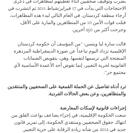
بضرب وتوقيف صحفيين أثناء تغطيتهم لمظاهرات في ذكرى
الاحتجاجات التي بدأت في 17 فبراير/شباط 2011 ثم انتشرت في
أرجاء منطقة كردستان. في العام التالي لبدء هذه المظاهرات،
قتلت قوات الأمن 10 من المتظاهرين والمارة على الأقل،
وجرحت أكثر من 250 آخرين.
قالت سارة ليا ويتسن: "من المؤسف أن حكومة كردستان
الإقليمية تزداد اليوم تباعداً عن صورة الديمقراطية المزدهرة
المنفتحة التي ترسمها لنفسها. وهي، بتقويض الضمانات
القانونية لحرية التعبير، إنما تقوض أحد الأعمدة الأساسية لأي
مجتمع حر".
ترد أدناه تفاصيل عن الحملة القمعية على الصحفيين والمنتقدين
والمتظاهرين، وعن بعض الحالات الفردية.
إجراءات قانونية لإسكات المعارضة
سعت الحكومة الإقليمية، في إجراء يضاعف بواعث القلق من
انتهاك حقوق الصحفيين ومنتقدي الحكومة، إلى تمرير قانون
جديد في 2012 من شأنه زيادة الرقابة على حرية التعبير.