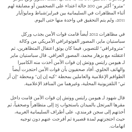
"مترو" أكثر من 200 حالة اعتداء على الصحفيين أو مضايقة لهم
أثناء المظاهرات في السليمانية بين فبراير/شباط ومايو/أيار
2011، ولم يتم التحقيق في واحدة منها حتى اليوم.
في مظاهرات 2012 أيضاً قامت قوات الأمن بجذب وركل
سباستيان ماير، المصور الفوتوغرافي الأمريكي من وكالة
"متروغرافي" للتصوير، فيما كان يوثق اعتقال المتظاهرين، ثم
اعتقلته مع بزهار محمد، المصور العراقي. قال سباستيان ماير
لـ هيومن رايتس ووتش إن قوات الأمن أخذت منه الكاميرا
والهاتف الخلوي. أفاد صحفيون بأن قوات الأمن احتجزت أيضاً
الطواقم الإعلامية والعاملين بمحطة "كيه إن إن" ومحطة "إن آر
تي" التلفزيونية المحلية، وغيرهما من المنافذ الإعلامية.
قال شهود لـ هيومن رايتس ووتش إن قوات الأمن قامت داخل
مقرها المرتجل بالميدان باستجواب 25 إلى متظاهراً وصحفياً، ثم
أخذتهم إلى سجن فرمندي، على أطراف السليمانية الغربية،
حيث احتجزتهم لمدة قصيرة ثم أفرجت عنهم دون توجيه
اتهامات.