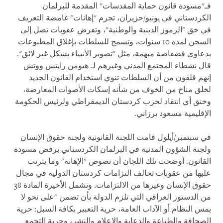
فـ"مسودة قانون حماية المقدسات" المقدمة للبرلمان
الكردستاني في يونيو/حزيران، تجرم "إهانات" غامضة التعريف
في حق "الرموز الدينية والوطنية"، وتفرض عقوبات تصل إلى
السجن لمدة 10 سنوات، وتسمح للسلطات بإغلاق المطبوعات
بدعاوى فضفاضة مبهمة، مثل "تصوير الأنبياء بشكل غير لائق".
قال نشطاء المجتمع المدني وغيرهم لـ هيومن رايتس ووتش
إنهم قلقون من أن السلطات تنوي استخدام القانون الجديد
لخلق مناخ من الخوف من شأنه إسكات الأصوات المعارضة،
وخنق أي انتقاد لحزب كردستان الديمقراطي ولرئيس الحكومة
الإقليمية مسعود برزاني.
في سبتمبر/أيلول قامت اللجنة القانونية ولجنة حقوق الإنسان
ولجنة الشؤون المدنية في البرلمان الكردستاني برفض مسودة
القانون. أوضحت تلك اللجان أن نصوص "الإهانة" وما يترتب
عليها من عقوبات تخالف التزامات كردستان الدولية في مجال
حقوق الإنسان وغيرها من الالتزامات. وتشمل الأخيرة المادة 38
من الدستور العراقي التي تلزم الدولة بأن تضمن "على نحو لا
يمس النظام أو الآداب العامة، حرية التعبير بكافة السبل: حرية
الصحافة والطباعة والدعاية والإعلام والنشر، وحرية التجمع