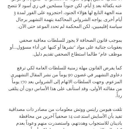
عنه بكفالة بعد 3 أيام، لكن جنوداً مسلحين في زي أسود لا تتضح
منه الجهة التابع لها هؤلاء الجنود، احتجزوه على الفور لمدة 3
أيام أخرى. يواجه الشرواني المحاكمة بتهمة التشهير برجال
سياسة إقليميين، لكن المحكمة لم تحدد الموعد حتى الآن.
بموجب قانون الصحافة لا يجوز للسلطات معاقبة صحفي
بعقوبات جنائية على مواد "نشرها أو كتبها عن أداء مسؤول...أو
موظف عام" طالما استطاع الصحفي تقديم دليل.
كما يفرض القانون مهلة زمنية للسلطات العامة لكي ترفع
دعاوى التشهير في غضون 90 يوماً من نشر المقال التشهيري
المزعوم. وجهت السلطات الاتهام إلى الشرواني بعد 170 يوماً
من مقالته الأولى، وقد استأنف على هذا الأساس دون أن يتلقى
رداً.
تلقت هيومن رايتس ووتش معلومات من مصادر ذات مصداقية
تفيد بأن الأسايش استدعت 14 صحفياً آخرين من محافظة
بادينان للاستجواب وهددتهم، واستصدرت منهم وعوداً بعدم