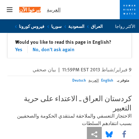
العربية
تبرعوا الآن
 menu
Skip
Skip
الأكثر رواجا
العراق
السعودية
سوريا
فيروس كورونا
to
to
cookie
main
إغلاق
Would you like to read this page in English?
✕
content
privacy
Yes
No, don't ask again
notice
9 فبراير/شباط 2013 11:59PM EST
|
بيان صحفي
متوفر بـ
English
العربية
Deutsch
كردستان العراق ـ الاعتداء على حرية
التعبير
الاحتجاز التعسفي والملاحقة لمنتقدي الحكومة والصحفيين
بسبب انتقادهم السلطات
Share this via Facebook
Share this via مشاركة
Share this via Bluesky