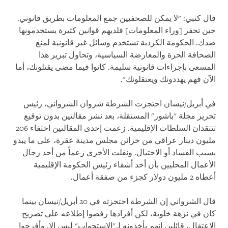
قال كنبي: "لا يمكن للصحفيين جمع المعلومات بطريق قانوني.
حين تحفر [وراء المعلومات] فلديهم قوانين كثيرة يستخدمونها
ضدك. الحكومة الكردية تستخدم وسائل غير قانونية لمنع
الصحافة الحرة والمعارضة السياسية، وتحاول تبرير هذا
المسعى بإجراءات قانونية سليمة. كانوا فيما مضى يقتلونك، أما
الآن فهم يهددونك ويعتقلونك".
في أبريل/نيسان احتجزت الشرطة شروان الشرواني، رئيس
تحرير مجلة "باشور" المستقلة، بعد نشر مقالتين بدون توقيع
تنتقدان السلطات الإقليمية. زعمت إحدى المقالتين اختفاء 206
مليون دينار عراقي من خزائن مجلس مدينة عقرة، على ما يبدو
بسبب الفساد أو الاحتيال. ونقلت الأخرى زعماً من أحد رجال
الأعمال المحليين بأن أحد أشقاء رئيس الحكومة الإقليمية
أعطاه 2 مليون دولار كجزء من صفقة أعمال.
قال الشرواني إن الشرطة احتجزته في 20 أبريل/نيسان بينما
كان في نزهة خلوية، لكن أفرادها رفضوا إطلاعه على تصريح
الاعتقال، قائلين إنهم يأخذونه لـ"الاستجواب" ليس إلا. وأفرجوا