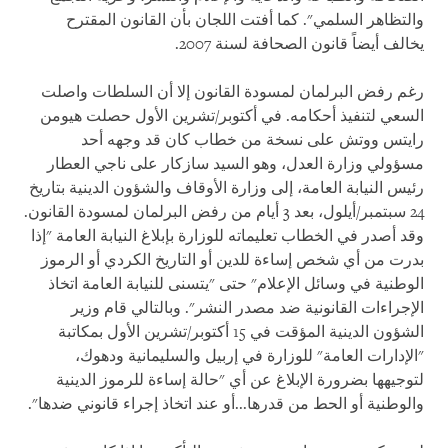
والتظاهر السلمي". كما أفتت اللجان بأن القانون المقترح
يخالف أيضاً قانون الصحافة لسنة 2007.
رغم رفض البرلمان لمسودة القانون إلا أن السلطات واصلت
السعي لتنفيذ أحكامه. في أكتوبر/تشرين الأول حصلت هيومن
رايتس ووتش على نسخة من خطاب كان قد وجهه أحد
مسؤولي وزارة العدل، وهو السيد سازكار على ناجي العطار
رئيس النيابة العامة، إلى وزارة الأوقاف والشؤون الدينية بتاريخ
24 سبتمبر/أيلول، بعد 3 أيام من رفض البرلمان لمسودة القانون.
وقد أصدر في الخطاب تعليماته للوزارة بإبلاغ النيابة العامة "إذا
بدرت من أي شخص إساءة للدين أو التاريخ الكردي أو الرموز
الوطنية في وسائل الإعلام" حتى "يتسنى للنيابة العامة اتخاذ
الإجراءات القانونية ضد مصدر النشر". وبالتالي قام وزير
الشؤون الدينية المؤقت في 15 أكتوبر/تشرين الأول بمكاتبة
"الإدارات العامة" للوزارة في إربيل والسليمانية ودهوك،
لتوجيهها بضرورة الإبلاغ عن أي "حالة إساءة للرموز الدينية
والوطنية أو الحط من قدرها...أو عند اتخاذ إجراء قانوني ضدها".