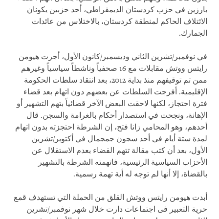
بارزين في حزب كردستان الديمقراطي، أحد حزبين يكونان
الائتلاف الحاكم لمنطقة كردستان، بالاختلاس من عائدات
الجمارك.
في نوفمبر/تشرين الثاني وديسمبر/كانون الأول، أجرت هيومن
رايتس ووتش مقابلات مع 16 صحفياً وناشطاً سياسياً وغيرهم
ممن تم توقيفهم منذ بداية 2012، بعد انتقاد سلطات الحكومة
الإقليمية. أفرجت السلطات عن بعضهم دون اتهام بعد قضاء
فترة احتجاز، لكنها لاحقت البعض الآخر قضائياً بتهم التشهير أو
الإهانة، ونجحت في استصدار أحكام بالغرامة والسجن. قال
أحدهم، وهو المحامي زانا فتح، إن الشرطة احتجزته بدون اتهام
لمدة ستة أيام في أحد سجون جمجمال في أكتوبر/تشرين
الأول، بعد أن كتب مقالة تتهم القضاء بعدم الاستقلال عن
الأحزاب السياسية الرئيسية، فاتهمته الشرطة بالتشهير
بالقضاة، إلا أنها لم توجه له أية تهمة رسمية.
أبدت هيومن رايتس ووتش القلق من الحملة التي تستهدف قمع
حرية التعبير فى اجتماعات دارت خلال شهر نوفمبر/تشرين