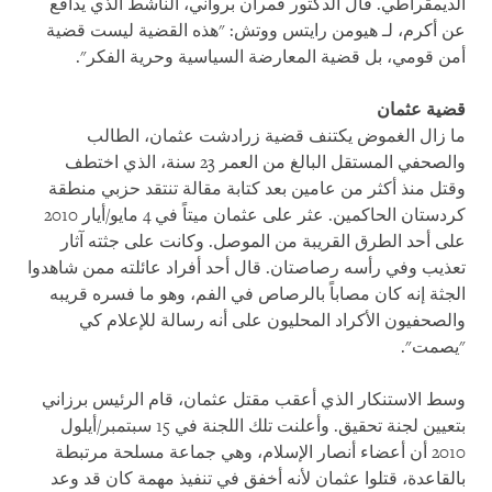
الديمقراطي. قال الدكتور قمران برواني، الناشط الذي يدافع
عن أكرم، لـ هيومن رايتس ووتش: "هذه القضية ليست قضية
أمن قومي، بل قضية المعارضة السياسية وحرية الفكر".
قضية عثمان
ما زال الغموض يكتنف قضية زرادشت عثمان، الطالب
والصحفي المستقل البالغ من العمر 23 سنة، الذي اختطف
وقتل منذ أكثر من عامين بعد كتابة مقالة تنتقد حزبي منطقة
كردستان الحاكمين. عثر على عثمان ميتاً في 4 مايو/أيار 2010
على أحد الطرق القريبة من الموصل. وكانت على جثته آثار
تعذيب وفي رأسه رصاصتان. قال أحد أفراد عائلته ممن شاهدوا
الجثة إنه كان مصاباً بالرصاص في الفم، وهو ما فسره قريبه
والصحفيون الأكراد المحليون على أنه رسالة للإعلام كي
"يصمت".
وسط الاستنكار الذي أعقب مقتل عثمان، قام الرئيس برزاني
بتعيين لجنة تحقيق. وأعلنت تلك اللجنة في 15 سبتمبر/أيلول
2010 أن أعضاء أنصار الإسلام، وهي جماعة مسلحة مرتبطة
بالقاعدة، قتلوا عثمان لأنه أخفق في تنفيذ مهمة كان قد وعد