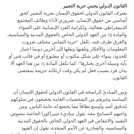
القانون الدولي يحمي حرية التعبير
يعترف القانون الدولي لحقوق الإنسان بحرية التعبير كحق
أساسي من حقوق الإنسان، ضروري لأداء وظائف المجتمع
الديمقراطي بفعالية، ولكرامة الفرد الإنسانية على السواء.
والمادة 19 من العهد الدولي الخاص بالحقوق المدنية والسياسية،
والعرق طرف فيه، تكفل "حرية التماس مختلف ضروب
المعلومات والأفكار وتلقيها ونقلها إلى آخرين دونما اعتبار
للحدود، سواء على شكل مكتوب أو مطبوع أو في قالب فني أو
بأية وسيلة أخرى يختارها". كما تكفل المادة 15 من هذا العهد ألا
يدان فرد بسبب فعل لم يكن وقت ارتكابه جريمة بمقتضى
القانون.
ومن المبادئ الراسخة في القانون الدولي لحقوق الإنسان أن
الساسة وغيرهم من الشخصيات العامة يخضعون في سلوكهم
لتدقيق أشد وأوسع نطاقاً مما يخضع له عامة الناس، ومن
واجبهم التسامح معه. تقول مباديء سيراكوزا الخاصة بنصوص
التقييد والانتقاص في العهد الدولي الخاص بالحقوق المدنية
والسياسية، والصادرة عن الأمم المتحدة، تقول إن القيود