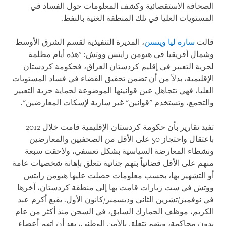
الصحافة الاستقصائية وكشف المعلومات حول الفساد في
المستويات العليا في تلك المنطقة الغنية بالنفط.
قالت
سارة ليا ويتسن
، المديرة التنفيذية لقسم الشرق الأوسط
وشمال أفريقيا في هيومن رايتس ووتش: "هذه أيام مظلمة
لحرية التعبير في إقليم كردستان العراق، فحكومة كردستان
الإقليمية، بدلاً من أن تضمن تحقيق القضاء في فساد المستويات
العليا، فهي تتجاهل عين قوانينها الموضوعة لحماية حرية التعبير
والتجمع، وتستخدم "قوانين" غير سارية لإسكات المعارضين".
تفيد تقارير بأن حكومة كردستان الإقليمية قامت خلال 2012
باعتقال واحتجاز 50 على الأقل من الصحفيين والمعارضين
ونشطاء المعارضة السياسية بشكل تعسفي، ولاحقت سبعة
منهم على الأقل قضائياً بتهم جنائية تتعلق بإهانة شخصيات عامة
أو التشهير بها، بحسب معلومات حصلت عليها هيومن رايتس
ووتش في ست زيارات قامت بها إلى منطقة كردستان، آخرها
في نوفمبر/تشرين الثاني وديسمبر/كانون الأول. يقبع أكرم عبد
الكريم، موظف الجمارك السابق، في السجن منذ أكثر من عام
بدون محاكمة، وبتهم تتعلق بالأمن الوطني، بعد أن اتهم أعضاء