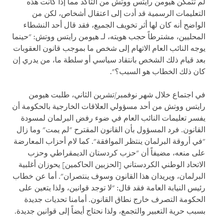
لم تتمكن هيومن رايتس ووتش من التأكد مما إذا كانت هذه
التعليمات الرسمية قد أدت إلى اعتقال أشخاص، لكن من
الواضح أنه كان لها أثر تخويف الجميع، فقد قال أحد النشطاء
المحليين، مشترطاً حجب هويته، لـ هيومن رايتس ووتش: "حينما
يوجه النائب العام الاتهام إلى شخص ما بموجب قانون العقوبات
بعد قيام ذلك الشخص بانتقاد سياسي أو سلطة ما، من يدري إن
كان ذلك الخطاب هو السبب؟".
في اجتماع خلال شهر نوفمبر/تشرين الثاني، طلبت هيومن
رايتس ووتش من أحد مسؤولي العلاقات الخارجية بالحكومة أن
يفسر تعليمات النائب العام في ضوء رفض البرلمان لمسودة
القانون. فرد المسؤول بأن القانون المقترح "لم يمت" وما زال
"في أروقة البرلمان ينتظر الموافقة". كما لام أحزاب المعارضة
على منعه، مضيفاً أن "حزب كردستان الديمقراطي وحزب
الاتحاد الوطني الكردستاني [الحزبين الحاكمين] يحوزان أغلبية
البرلمان، ويريدان هذا القانون وسوف ينتصران". أما عن خطاب
رئيس النيابة العامة فقد قال: "لا توجد قوانين، ولذا يتعين على
الحكومة التصرف خارج نطاق القانون. أمامنا تحديات جديدة
بسبب حرية التعبير والتجمع، ولذا نحتاج أيضاً إلى قوانين جديدة.