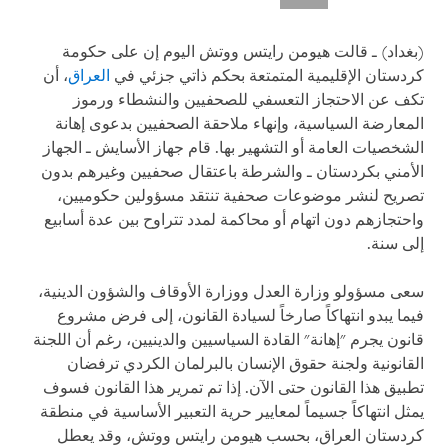
(بغداد) ـ قالت هيومن رايتس ووتش اليوم إن على حكومة
كردستان الإقليمية المتمتعة بحكم ذاتي جزئي في
العراق
، أن
تكف عن الاحتجاز التعسفي للصحفيين والنشطاء ورموز
المعارضة السياسية، وإنهاء ملاحقة الصحفيين بدعوى إهانة
الشخصيات العامة أو التشهير بها. قام جهاز الأسايش ـ الجهاز
الأمني بكردستان ـ والشرطة باعتقال صحفيين وغيرهم بدون
تصريح لنشر موضوعات صحفية تنتقد مسؤولين حكوميين،
واحتجازهم دون اتهام أو محاكمة لمدد تتراوح بين عدة أسابيع
إلى سنة.
سعى مسؤولو وزارة العدل ووزارة الأوقاف والشؤون الدينية،
فيما يبدو انتهاكاً صارخاً لسيادة القانون، إلى فرض مشروع
قانون يجرم "إهانة" القادة السياسيين والدينيين، رغم أن اللجنة
القانونية ولجنة حقوق الإنسان بالبرلمان الكردي ترفضان
تطبيق هذا القانون حتى الآن. إذا تم تمرير هذا القانون فسوف
يمثل انتهاكاً جسيماً لمعايير حرية التعبير الأساسية في منطقة
كردستان العراق، بحسب هيومن رايتس ووتش، وقد يعطل