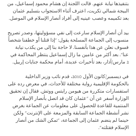
بتنفيذها نيابة عنهم. قالت اللجنة إن هشام محمود إسماعيل، من
البيجة شمالي تكريت، اعترف أثناء الاستجواب بتسليم عثمان
بعد تكميمه وعصب عينيه إلى أفراد أنصار الإسلام في الموصل.
بيد أن أنصار الإسلام سارعت إلى نفي مسؤوليتها، وصدر تصريح
منسوب إلى الجماعة المسلحة يقول: "إذا قتلنا أو خطفنا شخصاً
فسوف نعلن عن هذا بأنفسنا. لا حاجة بنا إلى من يكذب نيابة
عنا". بعد أكثر من عامين ما زال إسماعيل ينتظر المحاكمة في
2 مارس/آذار، بعد تأخيرات عديدة، أمام محكمة جنايات إربيل.
في ديسمبر/كانون الأول 2010، قدم نائب وزير الداخلية
بالحكومة الإقليمية رواية مختلفة للأحداث، في معرض رده على
استفسارات متكررة من هيومن رايتس ووتش. فقال إن تحقيق
الوزارة أسفر عن أن "عثمان كان قد اتصل بأنصار الإسلام
المنتمية للقاعدة للحصول على معلومات عن الجماعة بغرض
نشر أنشطة الجماعة السابقة والمزمعة على الإنترنت" ولكن
حينما لم ينضم عثمان إلى الجماعة، "تمكن الشك من أنصار
الإسلام فقتلته".