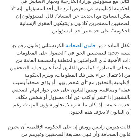
الثاني مع مسؤولين بوزارة الخارجية وبجهاز الأسايش في
الحكومة الإقليمية. في معرض الرد قال أحد المسؤولين إنه "لا
يمكن التسامح مع الحديث عن الفساد". قال المسؤولون إن
الصحفيين المحتجزين كاذبون و"ينتهكون الحقوق الإنسانية
للحكومة"، على حد تعبير أحد المسؤولين.
تكفل المادة 2 من
قانون الصحافة
الكردستاني (قانون رقم 35
لسنة 2007) للصحفيين الحق في "الحصول على المعلومات
ذات الأهمية لدى المواطنين والمتعلقة بالمصلحة العامة من
مختلف المصادر". كما ينص القانون أيضاً على حماية الصحفيين
من الاعتقال جراء نشر تلك المعلومات، ويلزم الحكومة
الإقليمية بالتحقيق مع "أي شخص يهين أو يؤذي صحفياً بسبب
عمله" ومعاقبته. وينص القانون على عدم جواز اتهام الصحفي
بالتشهير إذا "نشر أو كتب عن أداء مسؤول أو شخص مكلف
بخدمة عامة... إذا كان ما نشره لا يتجاوز شؤون المهنة"، رغم
أن القانون لا يعرّف هذه الحدود.
قالت هيومن رايتس ووتش إن على الحكومة الإقليمية أن تحترم
قانون الصحافة وأن تنهي مضايقة الصحفيين وغيرهم من