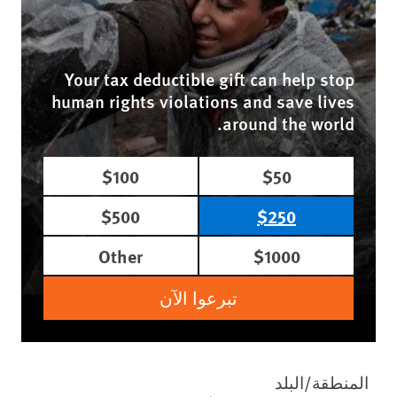
Your tax deductible gift can help stop
human rights violations and save lives
around the world.
$100
$50
$500
$250
Other
$1000
تبرعوا الآن
المنطقة/البلد