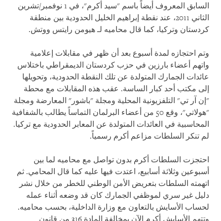
السابق المعروف أيضاً باسم "سيد أكرم"، في 1 نوفمبر/تشرين
الثاني 2011، عند نقطة إبراهيم الخليل الحدودية بين منطقة
كردستان وتركيا، كما قال محاميه لـ هيومن رايتس ووتش.
وتم احتجازه لمدة أسبوع بعد أن ظهر في مقابلات إعلامية
واتهم أعضاء بارزين في حزب كردستان الديمقراطي باختلاس
عائدات الجمارك المتولدة عن تلك النقطة الحدودية، وتحويلها
إلى مكتب أحد كبار الساسة. عقب هذه المقابلات مع محطة
"إن آر تي" التلفزيونية المحلية ومجلة "باشور" المعارضة ومجلة
"هولاتي"، وقع 50 من أعضاء البرلمان التماساً يطالب بالشفافية
المحاسبية في العائدات المتولدة عن المعابر الحدودية مع تركيا.
لم تنكر السلطات مزاعم أكرم رسمياً.
احتجزت السلطات أكرم بدون تواصل مع محاميه لما بين
أسبوعين وثلاثة أسابيع، اعتدت فيها عليه كما قال المحامي. ثم
اتهمته السلطات بتعريض الأمن الوطني للخطر من خلال نشر
دليل غير سري لموظفي الجمارك كان قد وضعه أثناء عمله
لحساب الأسايش بالتعاون مع وزارة الداخلية، بحسب محاميه.
وتتهم الأسايش أكرم الآن بمخالفة المادة 316 من قانون