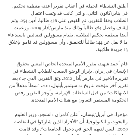
أطلق النشطاء الحملة في أعقاب تقرير أعدته منظمة تحكيم،
في يناير/كانون الثاني، والتي كانت قد وثقت اعتقال
الطلاب
.
وفقا للتقرير، تم القبض على
436
طالبا، أدين
254
، وتم
إيقاف وفصل 364 طالباً وذلك منذ مارس/آذار 2009. وزعمت
أيضا منظمة تحكيم الطلابية، بقيام مسؤولين قضائيين باستدعاء
ما لا يقل عن 144 طالباً للتحقيق، وأن مسؤولين قد قاموا بإغلاق
13 جريدة طلابية.
قام أحمد شهيد، مقرر الأمم المتحدة الخاص المعني بحقوق
الإنسان في إيران، بإبراز الوضع الصعب للطلاب النشطاء في
تقريره الاخير في مارس/آذار 2012. وثق التقرير، الذي جاء بعد
تقرير آخر مؤقت بتاريخ 23 سبتمبر/أيلول،2011، "نمطاً مذهلاً من
الانتهاكات" من قبل السلطات الإيرانية، وأوجز التقرير رفض
الحكومة المستمر التعاون مع هيئات الأمم المتحدة.
مؤخرا، في أبريل/نيسان، أعلن كامران دانشجو، وزير العلوم
والبحوث والتكنولوجيا، أن "الأفراد الذين شاركوا في انتفاضة
2009
.. ليس لديهم الحق في دخول الجامعات". وقد قامت