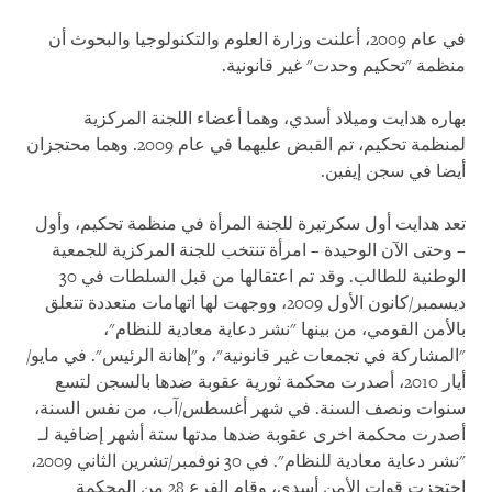
في عام 2009، أعلنت وزارة العلوم والتكنولوجيا والبحوث أن
منظمة "تحكيم وحدت" غير قانونية.
بهاره هدايت وميلاد أسدي، وهما أعضاء اللجنة المركزية
لمنظمة تحكيم، تم القبض عليهما في عام 2009. وهما محتجزان
أيضا في سجن إيفين.
تعد هدايت أول سكرتيرة للجنة المرأة في منظمة تحكيم، وأول
– وحتى الآن الوحيدة – امرأة تنتخب للجنة المركزية للجمعية
الوطنية للطالب. وقد تم اعتقالها من قبل السلطات في 30
ديسمبر/كانون الأول 2009، ووجهت لها اتهامات متعددة تتعلق
بالأمن القومي، من بينها "نشر دعاية معادية للنظام"،
"المشاركة في تجمعات غير قانونية"، و"إهانة الرئيس". في مايو/
أيار 2010، أصدرت محكمة ثورية عقوبة ضدها بالسجن لتسع
سنوات ونصف السنة. في شهر أغسطس/آب، من نفس السنة،
أصدرت محكمة اخرى عقوبة ضدها مدتها ستة أشهر إضافية لـ
"نشر دعاية معادية للنظام". في 30 نوفمبر/تشرين الثاني 2009،
احتجزت قوات الأمن أسدي، وقام الفرع 28 من المحكمة