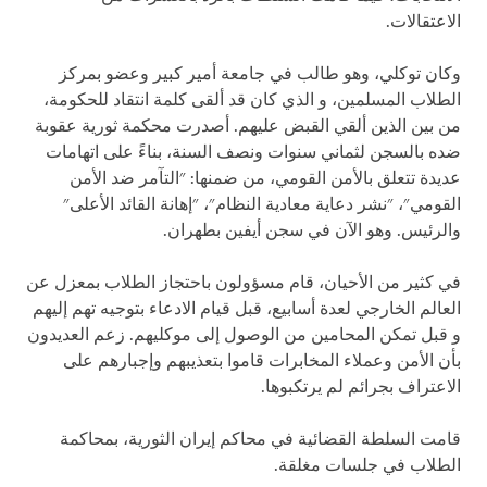
الاعتقالات.
وكان توكلي، وهو طالب في جامعة أمير كبير وعضو بمركز
الطلاب المسلمين، و الذي كان قد ألقى كلمة انتقاد للحكومة،
من بين الذين ألقي القبض عليهم. أصدرت محكمة ثورية عقوبة
ضده بالسجن لثماني سنوات ونصف السنة، بناءً على اتهامات
عديدة تتعلق بالأمن القومي، من ضمنها: "التآمر ضد الأمن
القومي"، "نشر دعاية معادية النظام"، "إهانة القائد الأعلى"
والرئيس. وهو الآن في سجن أيفين بطهران.
في كثير من الأحيان، قام مسؤولون باحتجاز الطلاب بمعزل عن
العالم الخارجي لعدة أسابيع، قبل قيام الادعاء بتوجيه تهم إليهم
و قبل تمكن المحامين من الوصول إلى موكليهم. زعم العديدون
بأن الأمن وعملاء المخابرات قاموا بتعذيبهم وإجبارهم على
الاعتراف بجرائم لم يرتكبوها.
قامت السلطة القضائية في محاكم إيران الثورية، بمحاكمة
الطلاب في جلسات مغلقة.