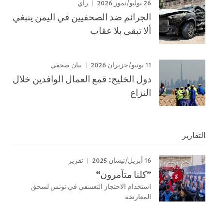
26 يوليو/تموز 2026
رأي
الجرائم ضد الصحفيين في اليمن ينبغي
ألا تبقى بلا عقاب
11 يونيو/حزيران 2026
بيان صحفي
دول الخليج: قمع العمال الوافدين خلال
النزاع
التقارير
16 أبريل/نيسان 2025
تقرير
”كلنا متآمرون“
استخدام الاحتجاز التعسفي في تونس لسحق
المعارضة