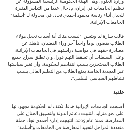
وزارة العلوم، وهى الهيئة الحكومية الرئيسية المسؤولة عن
تنظيم الجامعات في إيران، بإدخال عددا من التدابير المثيرة
للجدل أثناء رئاسة محمود أحمدي نجاد، في محاولة لـ "أسلمة"
الجامعات الإيرانية
.
قالت سارة ليا ويتسن: "ليست هناك أية أسباب تجعل هؤلاء
الطلاب يقضون يوماً واحداً آخر وراء القضبان، ناهيك عن
مصادرة حقهم في مواصلة دراستهم في الجامعات الإيرانية،
وعلى السلطات أن تسقط التهم فورا، وأن تطلق سراح جميع
الطلاب المحتجزين بسبب انتقادهم للحكومة، وأن تغير سياستها
غير المجدية الخاصة بمنع الطلاب من التعليم العالي بسبب
نشاطهم السياسي السلمي".
خلفية
أصبحت الجامعات الإيرانية هدفا، تكثف له الحكومة مجهوداتها
على نحو متزايد، لتثبيت دعائم الدولة ولتضييق الخناق على
المعارضة. فمنذ عام 2005، انتهجت إدارة أحمدي نجاد حملة
متعددة المراحل لتحييد المعارضة في الجامعات و
"
أسلمة"