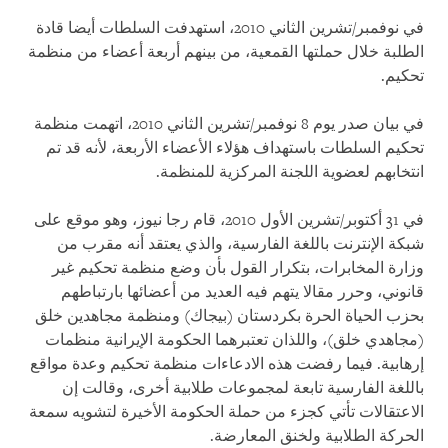
في نوفمبر/تشرين الثاني 2010، استهدفت السلطات أيضا قادة
الطلبة خلال حملتها القمعية، من بينهم أربعة أعضاء من منظمة
تحكيم.
في بيان صدر يوم
8
نوفمبر/تشرين الثاني 2010، اتهمت منظمة
تحكيم السلطات باستهداف هؤلاء الأعضاء الأربعة، لأنه قد تم
انتخابهم لعضوية اللجنة المركزية للمنظمة.
في 31 أكتوبر/تشرين الأول 2010، قام رجا نيوز، وهو موقع على
شبكة الإنترنت باللغة الفارسية، والذي يعتقد أنه مقرب من
وزارة المخابرات، بتكرار القول بأن وضع منظمة تحكيم غير
قانوني، وحرر مقالا يتهم فيه العديد من أعضائها بارتباطهم
بحزب الحياة الحرة بكردستان (بيجاك) ومنظمة مجاهدين خلق
(مجاهدي خلق)، واللذان تعتبرهما الحكومة الإيرانية منظمات
إرهابية. فيما رفضت هذه الادعاءات منظمة تحكيم وعدة مواقع
باللغة الفارسية تابعة لمجموعات طلابية أخرى، وقالت إن
الاعتقالات تأتي كجزء من حملة الحكومة الأخيرة لتشويه سمعة
الحركة الطلابية ولخنق المعارضة.