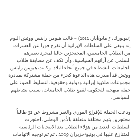
(نيويورك، 5 مايو/أيار، 2012) – قالت هيومن رايتس ووتش اليوم
إنه ينبغي على السلطات الإيرانية أن تفرج فورا عن العشرات
من الطلاب الجامعيين، المحتجزين حاليا لمجرد تعبيرهم
السلمي عن آرائهم السياسية، وأن تكف عن مضايقة طلاب
الجامعات النشطاء في جميع أنحاء البلاد. وكانت هيومن رايتس
ووتش قد أصدرت هذه الدعوة كجزء من حملة مشتركة بمبادرة
مجموعات طلابية إيرانية ودولية وحقوقية، لتسليط الضوء على
حملة منهجية للحكومة لقمع طلاب الجامعات، بسبب نشاطهم
السياسي.
ودعت الحملة للإفراج الفوري والغير مشروط عن 32 طالباً
محتجزين بتهم مختلفة متعلقة بالأمن الوطني. احتجزت
السلطات العديد من هؤلاء الطلاب بعد الانتخابات الرئاسية
المتنازع عليها في يونيو/حزيران 2009 ، ثم تم توجيه الاتهامات