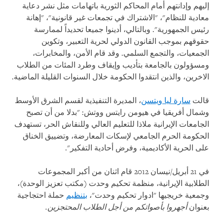
إليهم وإدانتهم أمام المحاكم الثورية باتهامات مثل نشر دعاية
معادية للنظام"، "الاشتراك في تجمعات غير قانونية"، "إهانة
رئيس الجمهورية". وبالتالي، أدينوا جميعا تحديداً لممارسة
حقوقهم بموجب القانون الدولي لحرية التعبير، وتكوين
الجمعيات، والتجمع السلمي. وقد قام الأمن، والمخابرات،
ومسؤولون بالجامعة بتأديب وإيقاف وطرد المئات من الطلاب
الاخرين، والذين انتقدوا الحكومة خلال السنوات القليلة الماضية.
قالت
سارة ليا ويتسن
، المديرة التنفيذية لقسم الشرق الأوسط
وشمال أفريقيا في هيومن رايتس ووتش: "بدلا من أن تصبح
الجامعات الإيرانية ملاذا للتعليم العالي وللنقاش الحر، تستهدف
الحكومة الحرم الجامعي لإسكات المعارضة، وتضييق الخناق
على الحرية الأكاديمية، وفرض أحادية التفكير".
في 21 أبريل/نيسان 2012 قام اثنان من أكبر المجموعات
الطلابية الإيرانية، منظمة تحكيم وحدت (مكتب تعزيز الوحدة)،
وجمعية خريجيها "ادوار تحكيم وحدت"،
بتنظيم
حملة احتجاجية
بعنوان
أجهروا بأصواتكم من أجل الطلاب المحتجزين.