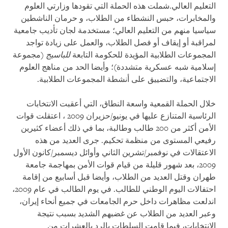
التعليم العالي
.
شملت هذه الحملة التي تقودها وزارتي العلوم
والمخابرات، حبس النشطاء من الطلاب، و حرمان الناشطين
سياسيا منهم من التعليم العالي؛ مستخدمة لجان تأديب جامعية
لمراقبة أو إيقاف أو فصل الطلاب، والعمل على زيادة تواجد
المجموعات الطلابية المؤيدة للحكومة التابعة
للباسيج
(مجموعة
إسلامية شبه عسكرية متشددة)؛ وأيضا الحد من مناهج العلوم
الاجتماعية، والتضييق على أنشطة المجموعات الطلابية.
خلال الحملة القمعية واسعة النطاق، التي أعقبت الانتخابات
الرئاسية المتنازع عليها في يونيو/حزيران 2009 ، اعتقلت قوات
الأمن أكثر من
200
طالب وطالبة، بما في ذلك أعضاء كثيرين
رفيعي المستوى من منظمة تحكيم. جرى العديد من هذه
الاعتقالات في نوفمبر/تشرين الثاني وأوائل ديسمبر/كانون الأول
2009، بعد شهور قليلة من قيام قوات الأمن بمهاجمة جامعة
طهران وقتل العديد من الطلاب، وأيضا قبل أسابيع من إقامة
احتفالات اليوم الوطني للطالب. في يوم الطالب في عام 2009،
اندلعت مظاهرات داخل حرم الجامعات في جميع أنحاء إيران،
وعبر العديد من الطلاب عن غضبهم الشديد بسبب نتيجة
الانتخابات، فيما قامت السلطات بالرد بالعشرات من