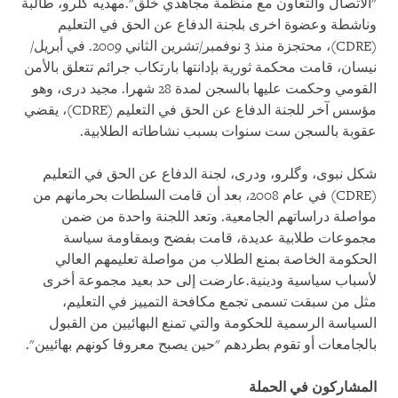
"الاتصال والتعاون مع منظمة مجاهدي خلق".مهدیه گلرو، طالبة
وناشطة وعضوة اخرى بلجنة الدفاع عن الحق في التعليم
(
CDRE
)، محتجزة منذ 3 نوفمبر/تشرين الثاني 2009. في أبريل/
نيسان، قامت محكمة ثورية بإدانتها بارتكاب جرائم تتعلق بالأمن
القومي وحكمت عليها بالسجن لمدة 28 شهرا. مجید دری، وهو
مؤسس آخر للجنة الدفاع عن الحق في التعليم (
CDRE
)، يقضي
عقوبة بالسجن ست سنوات بسبب نشاطاته الطلابية.
شكل نبوی، وگلرو، ودری، لجنة الدفاع عن الحق في التعليم
(
CDRE
) في عام 2008، بعد أن قامت السلطات بحرمانهم من
مواصلة دراساتهم الجامعية. وتعد اللجنة واحدة من ضمن
مجموعات طلابية عديدة، قامت بفضح وبمقاومة سياسة
الحكومة الخاصة بمنع الطلاب من مواصلة تعليمهم العالي
لأسباب سياسية ودينية
.
عارضت إلى حد بعيد مجموعة أخرى
مثل من سبقت تسمى تجمع مكافحة التمييز في التعليم،
السياسة الرسمية للحكومة والتي تمنع البهائيين من القبول
بالجامعات أو تقوم بطردهم "حين يصبح معروفا كونهم بهائيين".
المشاركون في الحملة