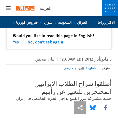
العربية
تبرعوا الآن
 menu
Skip
Skip
الأكثر رواجا
العراق
السعودية
سوريا
فيروس كورونا
to
to
cookie
main
إغلاق
Would you like to read this page in English?
✕
content
privacy
Yes
No, don't ask again
notice
5 مايو/أيار 2012 12:00AM EDT
|
بيان صحفي
متوفر بـ
English
العربية
فارسی
أطلقوا سراح الطلاب الإيرانيين
المحتجزين للتعبير عن رأيهم
حملة مشتركة تبرز القمع بداخل الحرم الجامعي في إيران
Share this via Facebook
Share this via مشاركة
Share this via Bluesky