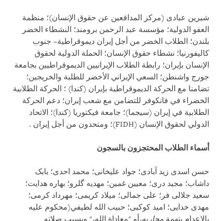
شیرین عبادی (مركز المدافعين عن حقوق الإنسان)؛ منظمة
العفو الدولية؛ مؤسسة عبد الرحمن برومند؛ النشطاء الخضر
بلندن؛ الطلاب الخضر من أجل إيران ديموقراطية– جنوب
كاليفورنيا؛ نشطاء حقوق الإنسان؛ الحملة الدولية لحقوق
الإنسان بإيران؛ رابطة الطلاب الإيرانيين الديموقراطيين بجامعة
جورج واشنطن؛ السعي الإيراني الأخضر للطلبة والخريجين؛
تضامنا مع الحركة الديموقراطية بإيران (كندا) ؛ الحركة الطلابية
الخضراء في فانكوفر للتضامن مع شعب إيران؛ دعم الحركة
الطلابية في إيران (سيجما)؛ جامعة فيكتوريا (كندا)؛ الاتحاد
الدولي لحقوق الإنسان (
FIDH
)؛ ومتحدون من أجل إيران
.
أسماء الطلاب المحتجزون بالسجون
حسن اسدی زید آبادی؛ جواد علیخانی؛ محمد احدی؛ بابک
داشاب؛ مجید دری؛ معیین غمین؛ مهدیه گلرو؛ بهاره هدایت؛
سعید جلالی فر؛ علی جمالی؛ میلاد کریمی؛ مهرداد کرمی؛
مهدی خدایی؛ امید کوکبی؛ حبیب الله لطیفي(محکوم عليه
بالإعدام بتهمة
محاربه،
أو "معاداة الله،" وبسبب صلاته