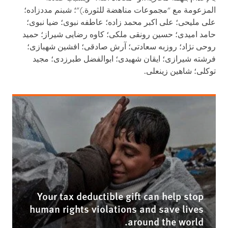
المزعومة مع "مجموعات مناهضة للثورة.)"؛ شبنم مددزاده؛
علی ملیحی؛ علی اکبر محمد زاده؛ عاطفه نبوی؛ ضیا نبوی؛
حامد امیدی؛ حسین رونقی ملکی؛ کاوه رضایی شیراز؛ حمید
روحی نژاد؛ روزبه سعادتی؛ آرش صادقی؛ افشین شهبازی؛
فرشته شیرازی؛ ایقان شهیدی؛ ابوالفضل طبرزدی؛ مجید
توکلی؛ شاهین زینعلی
.
Your tax deductible gift can help stop
human rights violations and save lives
around the world.