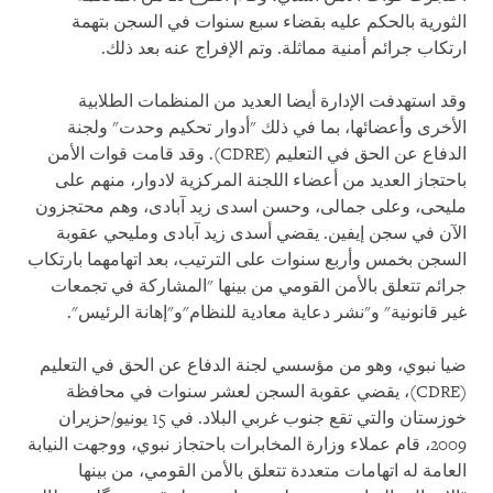
الثورية بالحكم عليه بقضاء سبع سنوات في السجن بتهمة
ارتكاب جرائم أمنية مماثلة. وتم الإفراج عنه بعد ذلك.
وقد استهدفت الإدارة أيضا العديد من المنظمات الطلابية
الأخرى وأعضائها، بما في ذلك "أدوار تحكيم وحدت" ولجنة
الدفاع عن الحق في التعليم (
CDRE
). وقد قامت قوات الأمن
باحتجاز العديد من أعضاء اللجنة المركزية لادوار، منهم علی
ملیحی، وعلی جمالی، وحسن اسدی زید آبادی، وهم محتجزون
الآن في سجن إيفين. يقضي أسدی زید آبادی ومليحي عقوبة
السجن بخمس وأربع سنوات على الترتيب، بعد اتهامهما بارتكاب
جرائم تتعلق بالأمن القومي من بينها "المشاركة في تجمعات
غير قانونية" و"نشر دعاية معادية للنظام"و"إهانة الرئيس".
ضيا نبوي، وهو من مؤسسي لجنة الدفاع عن الحق في التعليم
(
CDRE
)، يقضي عقوبة السجن لعشر سنوات في محافظة
خوزستان والتي تقع جنوب غربي البلاد. في 15 يونيو/حزيران
2009، قام عملاء وزارة المخابرات باحتجاز نبوي، ووجهت النيابة
العامة له اتهامات متعددة تتعلق بالأمن القومي، من بينها