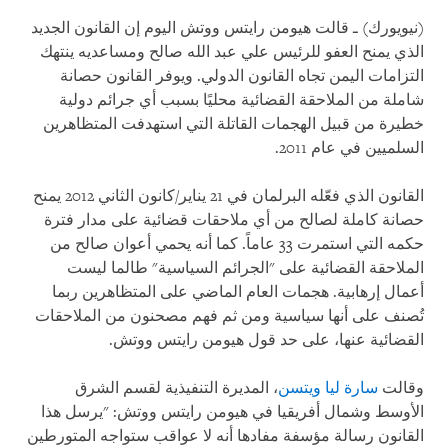
(نيويورك) ـ قالت هيومن رايتس ووتش اليوم إن القانون الجديد
الذي يمنح العفو للرئيس علي عبد الله صالح ومساعديه ينتهك
التزامات اليمن تجاه القانون الدولي. ويوفر القانون حصانة
شاملة من الملاحقة القضائية محليًا بسبب أي جرائم دولية
خطيرة من قبيل الهجمات القاتلة التي استهدفت المتظاهرين
السلميين في عام 2011.
القانون الذي فعّله البرلمان في 21 يناير/كانون الثاني 2012 يمنح
حصانة كاملة لصالح من أي ملاحقات قضائية على مدار فترة
حكمه التي استمرت 33 عاماً. كما أنه يحمي أعوان صالح من
الملاحقة القضائية على "الجرائم السياسية" طالما ليست
أعمال إرهابية. هجمات العام الماضي على المتظاهرين ربما
تُصنف على أنها سياسية ومن ثم فهم مصحنون من الملاحقات
القضائية عنها، على حد قول هيومن رايتس ووتش.
وقالت
سارة ليا ويتسن
، المديرة التنفيذية لقسم الشرق
الأوسط وشمال أفريقيا في هيومن رايتس ووتش: "يرسل هذا
القانون رسالة مؤسفة مفادها أنه لا عواقب ستواجه المتورطين