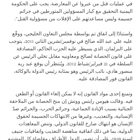
في عمليات قتل من عبروا عن المعارضة. يجب على الحكومة
اليمنية التحقيق مع كبار المسؤولين المتورطين في جرائم
جسيمة وليس مساعدتهم على الإفلات من مسؤولية القتل".
واستنادًا إلى اتفاق تم بواسطة مجلس التعاون الخليجي، ووقّع
عليه علي عبد الله صالح في نوفمبر/تشرين الثاني 2011، يتوجب
على البرلمان، الذي يسيطر عليه الحزب الحاكم، المصادقة
على قانون الحصانة لصالح ومعاونيه مقابل تخلي الرئيس عن
السلطة في 21 فبراير/شباط 2012. ويُنتظر أن يوقع عبد ربه
منصور هادي، نائب الرئيس وهو بمثابة رئيس الدولة بالوكالة،
القانون فور المصادقة عليه.
وتمنع إحدى مواد القانون إنه لا يمكن إلغاء القانون أو الطعن
فيه. وقالت هيومن رايتس ووتش إن منح الحصانة من الملاحقة
الجنائية بسبب الإبادة الجماعية، وجرائم الحرب، والجرائم ضدّ
الإنسانية، والتعذيب، وغيرها من الانتهاكات الجسيمة لحقوق
الإنسان هو انتهاك صارخ للقانون الدولي. وتنص المعاهدات
الدولية، بما في ذلك اتفاقية مناهضة التعذيب واتفاقيات جنيف
لسنة 1949، على أن تضمن الدول الأطراف مقاضاة كل المشتبه