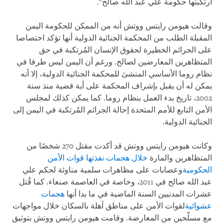
ارتكبتها حكومة علي عبد الله صالح".
وقالت هيومن رايتس ووتش أنه من الممكن للحكومة اليمن
المقبلة الطلب من المحكمة الجنائية الدولية أنها تؤكد اختصاصا
على الجرائم الخطيرة لحقوق الإنسان المُرتكبة في حق
المتظاهرين المعارضين لصالح. ورغم أن اليمن ليس طرفا في
نظام روما الأساسي المنشئ للمحكمة الجنائية الدولية، إلا أنه
يمكن له أن يقبل بإشراف المحكمة على أية قضية منذ سنة
2002، تاريخ بدء العمل بنظام روما. كما يمكن كذلك لمجلس
الأمن التابع للأمم المتحدة إحالة الجرائم المُرتكبة في اليمن إلى
الجنائية الدولية.
وكانت هيومن رايتس ووتش قد أكدت مقتل 270 شخصًا من
المتظاهرين والمارة
خلال هجمات نفذتها قوات الأمن
الحكومية
وعصابات على مظاهرات سلمية مناوئة لحكم علي
عبد الله صالح في 2011، وخاصة في العاصمة صنعاء. كما قُتل
عشرات المدنيين السنة الماضية في ما بدا أنها
هجمات
عشوائية
لقوات الأمن على مناطق آهلة بالسكان خلال مواجهات
مع مسلّحين من المعارضة. وقامت هيومن رايتس ووتش بتوثيق