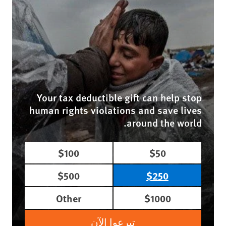
Your tax deductible gift can help stop
human rights violations and save lives
around the world.
$100
$50
$500
$250
Other
$1000
تبرعوا الآن