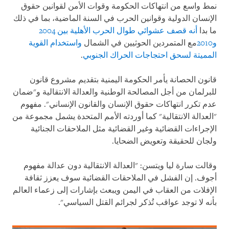
نمط واسع من انتهاكات الحكومة وقوات الأمن لقوانين حقوق
الإنسان الدولية وقوانين الحرب في السنة الماضية، بما في ذلك
ما بدا
أنه قصف عشوائي طوال الحرب الأهلية بين 2004
و2010
مع المتمردين الحوثيين في الشمال
واستخدام القوية
المميتة لسحق احتجاجات الحراك الجنوبي
.
قانون الحصانة يأمر الحكومة اليمنية بتقديم مشروع قانون
للبرلمان من أجل المصالحة الوطنية والعدالة الانتقالية و"ضمان
عدم تكرر انتهاكات حقوق الإنسان والقانون الإنساني". مفهوم
"العدالة الانتقالية" كما أوردته الأمم المتحدة يشمل مجموعة من
الإجراءات القضائية وغير القضائية مثل الملاحقات الجنائية
ولجان للحقيقة وتعويض الضحايا.
وقالت سارة ليا ويتسن: "العدالة الانتقالية دون عدالة مفهوم
أجوف. إن الفشل في الملاحقات القضائية سوف يعزز ثقافة
الإفلات من العقاب في اليمن ويبعث بإشارات إلى زعماء العالم
بأنه لا توجد عواقب تُذكر لجرائم القتل السياسي".