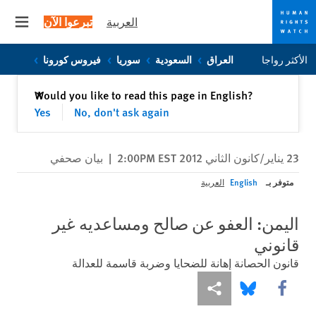
العربية
تبرعوا الآن
 menu
Skip
Skip
الأكثر رواجا
العراق
السعودية
سوريا
فيروس كورونا
to
to
cookie
main
إغلاق
Would you like to read this page in English?
✕
content
privacy
Yes
No, don't ask again
notice
23 يناير/كانون الثاني 2012 2:00PM EST
|
بيان صحفي
متوفر بـ
English
العربية
اليمن: العفو عن صالح ومساعديه غير
قانوني
قانون الحصانة إهانة للضحايا وضربة قاسمة للعدالة
Share this via Facebook
Share this via مشاركة
Share this via Bluesky