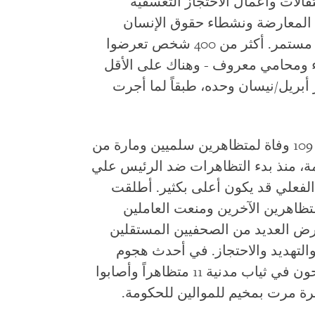
لات وأعمال الاحتجاز التعسفية
 المعارضة ونشطاء حقوق الإنسان
وأولئك المشاركين في الاحتجاجات، وهو مستمر. أكثر من 400 شخص تعرضوا
اء ومحامي معروف - وهناك على الأقل
أبريل/نيسان وحده، طبقاً لما أجرت
وفي اليمن، وثقت هيومن رايتس ووتش 109 وفاة لمتظاهرين سلميين ومارة من
ة، منذ بدء التظاهرات ضد الرئيس علي
الفعلي قد يكون أعلى بكثير. أطلقت
تظاهرين الآخرين ومنعت العاملين
رض العديد من الصحفيين المستقلين
لتهديد والاحتجاز. في أحدث هجوم
مميت بتاريخ 27 أبريل/نيسان، قتل مسلحون في ثياب مدنية 11 متظاهراً وأصابوا