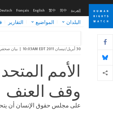
Skip
Skip
الأمم المتحدة: على سوريا أن تلبي دعوة وقف العنف
to
to
العربية
简中
繁中
English
Français
Deutsch
cookie
main
content
privacy
البلدان
المواضيع
التقارير
ف
notice
Share this via Facebook
30 أبريل/نيسان 2011 10:03AM EDT
|
بيان صحفي
Share this via Bluesky
الأمم المتحد
Share this via مشاركة
وقف العنف
على مجلس حقوق الإنسان أن يتحرك