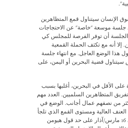
ة".
وق الإنسان سيتناول قمع المتظاهرين
 جلسة موسعة "خاصة" عن الاحتجاجات
 الجلسة أن توفر الفرصة للمجلس كي
إلا أنه مع تكثف الحملة القمعية
ل هذا الوضع العاجل. مع انتهاء جلسة
سيتناول قضية البحرين أو اليمن، على
تس ووتش 28 حالة وفاة على الأقل في البحرين، أغلبها بسبب
فريق المتظاهرين السلميين. العدد مهم
1. مليون نسمة، أكثر من نصفهم عمال أجانب. الوضع في
لعنف العالية ومستوى القمع الذي تلجأ
إليه قوات الأمن منذ قمع التظاهرات في 16 مارس/آذار على حد قول هيومن