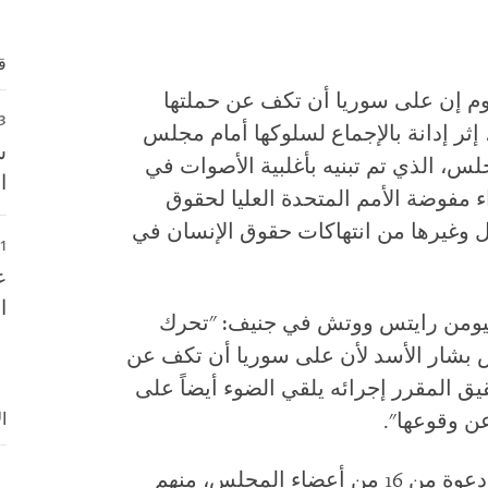
ق
م إن على سوريا أن تكف عن حملتها
3 ديسمبر/كانون الأول
إثر إدانة بالإجماع لسلوكها أمام مجلس
س
لس، الذي تم تبنيه بأغلبية الأصوات في
ا
يضاً إلى إجراء مفوضة الأمم المتحدة العليا لحقوق
ل وغيرها من انتهاكات حقوق الإنسان في
11 فبراير/ش
ع
ا
هيومن رايتس ووتش في جنيف: "تحرك
 بشار الأسد لأن على سوريا أن تكف عن
يق المقرر إجرائه يلقي الضوء أيضاً على
ا
ن وقوعها".
الجلسة الخاصة بسوريا عقدت بناء على دعوة من 16 من أعضاء المجلس، منهم