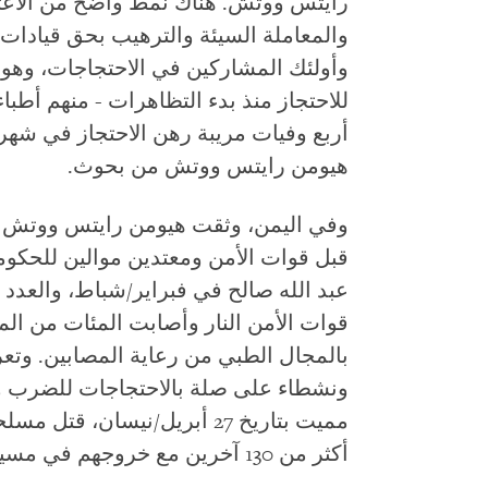
رايتس ووتش. هناك نمط واضح من الاعتقا
والمعاملة السيئة والترهيب بحق قيادات
للاحتجاز منذ بدء التظاهرات - منهم أطب
أربع وفيات مريبة رهن الاحتجاز في شهر 
هيومن رايتس ووتش من بحوث.
قبل قوات الأمن ومعتدين موالين للحكوم
عبد الله صالح في فبراير/شباط، والعدد 
قوات الأمن النار وأصابت المئات من الم
بالمجال الطبي من رعاية المصابين. وتع
ونشطاء على صلة بالاحتجاجات للضرب وا
أكثر من 130 آخرين مع خروجهم في مسيرة مرت بمخيم للموالين للحكومة.