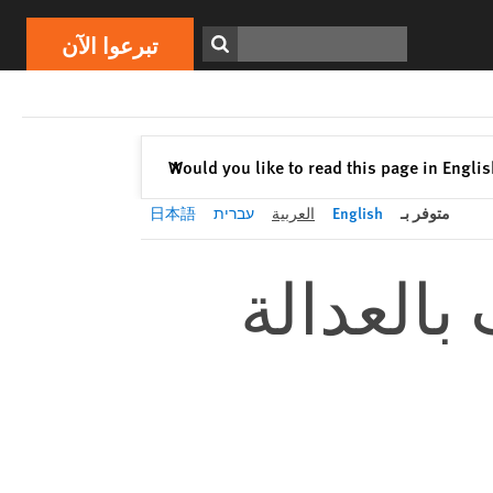
تبرعوا الآن
Print
ابحث
تبرعوا الآن
إغلاق
Would you like to read this page in Engli
✕
متوفر بـ
English
العربية
עברית
日本語
بالعدالة