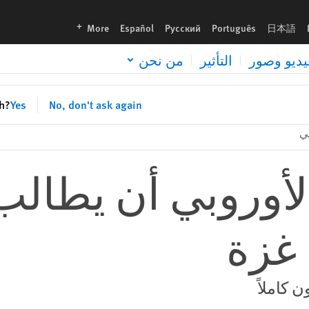
languages
More
Español
Русский
Português
日本語
يديو وصور
التأثير
من نحن
sh?
Yes
No, don't ask again
ي
لأوروبي أن يطالب 
غزة
 كاملاً