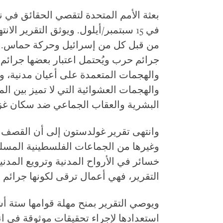
في 15 سبتمبر/أيلول. ويوثق التقرير ا
من قبل كل من إسرائيل وحركة حماس. وبع
جرائم حرب ويُحتمل اعتبار بعضها جرائم ض
والهجمات المتعمدة على أعيان مدنية، وا
والهجمات العشوائية التي لا تميز بين ال
البشرية والعقاب الجماعي ضد سكان غزة
وانتهى تقرير غولدستون إلى أن القصف
وغيرها من الجماعات الفلسطينية المسلح
خسائر في الأرواح المدنية وترويع المدن
التقرير، فهي أعمال ترقى لكونها جرائم
ويوصي التقرير بمنح مهلة قوامها ستة أ
استعدادها لإجراء تحقيقات موثوقة في ا