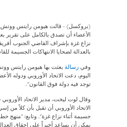
(بروكسل) - قالت هيومن رايتس ووتش الي
الأعضاء أن تصدق بالكامل على تقرير بعث
نزاع غزة بإشراف القاضي الجنوب أفريق
بالعدالة لضحايا الانتهاكات الجسيمة للقا
وفي
رسالة
بعثت بها هيومن رايتس ووتش 
توجد فيه دولة فوق القانون".
وقال لوت ليخت، مدير الاتحاد الأوروب
الاتحاد الأوروبي أن تقبل بأن كلاً من إس
جسيمة أثناء نزاع غزة". وتابع: "منهج خ
يمكن أن يساعد أخيراً على إحقاق العدال