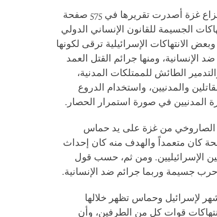
بعثة الأمم المتحدة لتقصي الحقائق في نزاع غزة أصدرت تقريرها في 575 صفحة
لانتهاكات الجسيمة للقانون الإنساني الدولي
ض الانتهاكات الإسرائيلية ترقى لكونها
د الإنسانية، ومنها جرائم القتل العمد
لتدمير الطائش للممتلكات المدنية،
مقاتلين والمدنيين، واستخدام الدروع
 المدنيين في صورة استمرار الحصار.
 الصاروخي من غزة على يد حماس
ة كان متعمداً والهدف منه كان إحداث
يين الإسرائيليين. ومن ثم، حسب قول
 حرب جسيمة وربما جرائم ضد الإنسانية.
شهر لإسرائيل وحماس تظهر خلالها
نتهاكات قوات كل من الطرفين، وأن