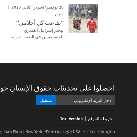
20 نوفمبر/تشرين الثاني 2025
تقرير
”ضاعت كل أحلامي“
تهجير إسرائيل القسري
للفلسطينيين في الضفة الغربية
احصلوا على تحديثات حقوق الإنسان حول
تسجيل
Footer
خريطة الموقع
Text Version
menu
e, 34th Floor | New York,
NY
10118-3299
USA
|
t
1.212.290.4700