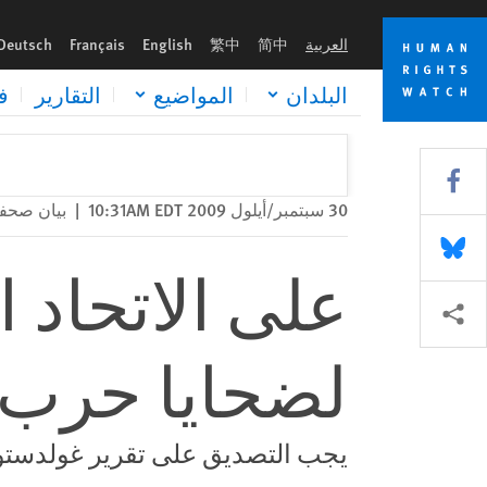
Skip
Skip
على الاتحاد الأوروبي أن يطالب بالعدالة لضحايا حرب غزة
to
to
العربية
简中
繁中
English
Français
Deutsch
cookie
main
content
privacy
البلدان
المواضيع
التقارير
ف
notice
Share this via Facebook
30 سبتمبر/أيلول 2009 10:31AM EDT
|
بيان صحف
Share this via Bluesky
على الاتحاد ا
Share this via مشاركة
لضحايا حرب 
يجب التصديق على تقرير غولدستون