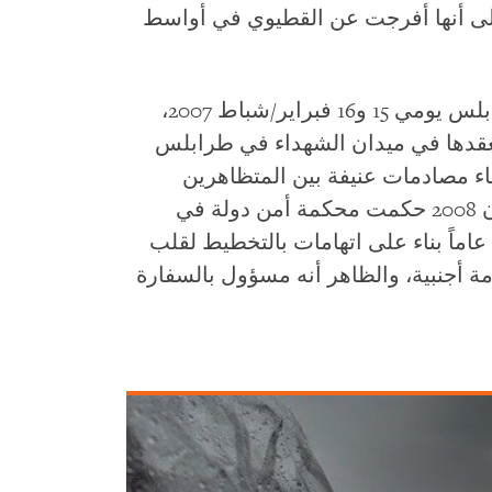
 إلى أنها أفرجت عن القطيوي في أواسط
واعتقل عناصر الأمن المجموعة في طرابلس يومي 15 و16 فبراير/شباط 2007،
لعقدها في ميدان الشهداء في طرابلس
ذكرى مقتل 11 شخصاً أثناء مصادمات عنيفة بين المتظاهرين
والشرطة قبل عام. وفي 10 يونيو/حزيران 2008 حكمت محكمة أمن دولة في
طرابلس على إدريس بوفايد بالسجن 25 عاماً بناء على اتهامات بالتخطيط لقلب
ة أجنبية، والظاهر أنه مسؤول بالسفارة