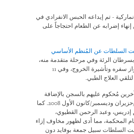
ماركية - تم إيداعه الحبس الانفرادي في
 2008 بعد أن رفض إنهاء إضرابه عن الطعام احتجاجاً على
 السلطات عن المُنظم الأساسي
 بسرطان الرئة وفي مرحلة متقدمة منه،
بناء على أسباب إنسانية. وحصل على جواز سفره وتأشيرة الخروج، وفي 11
تلقي العلاج الطبي.
رين مُحكوم عليهم بالسجن بالإضافة
إلى الحاجي وحميد، في الفترة بين يونيو/حزيران وديسمبر/كانون الأول 2008. كما
 إدريس، وعبد الرحمن القطيوي،
أمام المحكمة، مما أدى لظهور مخاوف إزاء
هم". إلا أنه في مايو/أيار 2008 أخلت السلطات سبيل جمعة بوفايد دون