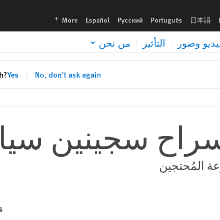
languages
More
Español
Русский
Português
日本語
يديو وصور
التأثير
من نحن
sh?
Yes
No, don't ask again
 سراح سجينين سي
ة المُحتجين
ق