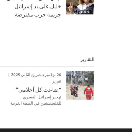
خليل على يد إسرائيل
جريمة حرب مفترضة
التقارير
20 نوفمبر/تشرين الثاني 2025
تقرير
”ضاعت كل أحلامي“
تهجير إسرائيل القسري
للفلسطينيين في الضفة الغربية