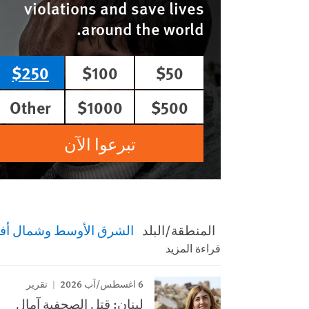
violations and save lives
around the world.
$250
$100
$50
Other
$1000
$500
تبرعوا الآن
المنطقة/البلد
الشرق الأوسط وشمال أفر
قراءة المزيد
6 اغسطس/آب 2026
تقرير
لبنان: قتل الصحفية آمال