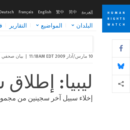
Skip
Skip
ليبيا: إطلاق سراح سجينين سياسيين
to
to
العربية
简中
繁中
English
Français
Deutsch
cookie
main
content
privacy
البلدان
المواضيع
التقارير
ف
notice
Share this via Facebook
10 مارس/آذار 2009 11:18AM EDT
|
بيان صحفي
Share this via Bluesky
ليبيا: إطلاق
Share this via مشاركة
إخلاء سبيل آخر سجينين من مجموع